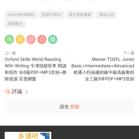
Oxford牛津系列
托福TOEFL
英文原版教材
英語口語
英語聽力
上一篇
下一篇
Oxford Skills World Reading
Master TOEFL Junior
With Writing 牛津技能世界 閱讀
Basic+Intermediate+Advanced
和寫作 全6級PDF+MP3音頻+教
精通小托福備初級中級高級教程
師資源 百度網盤
全三級9本PDF+MP3音頻
評論
0
請先
登錄