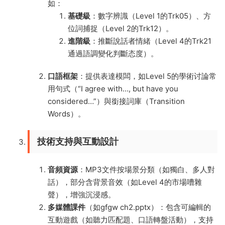
如：
基礎級
：數字辨識（Level 1的Trk05）、方
位詞捕捉（Level 2的Trk12）。
進階級
：推斷說話者情緒（Level 4的Trk21
通過語調變化判斷态度）。
口語框架
：提供表達模闆，如Level 5的學術讨論常
用句式（“I agree with…, but have you
considered…”）與銜接詞庫（Transition
Words）。
技術支持與互動設計
音頻資源
：MP3文件按場景分類（如獨白、多人對
話），部分含背景音效（如Level 4的市場嘈雜
聲），增強沉浸感。
多媒體課件
（如gfgw ch2.pptx）：包含可編輯的
互動遊戲（如聽力匹配題、口語轉盤活動），支持