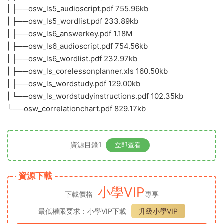
| ├──osw_ls5_audioscript.pdf 755.96kb
| ├──osw_ls5_wordlist.pdf 233.89kb
| ├──osw_ls6_answerkey.pdf 1.18M
| ├──osw_ls6_audioscript.pdf 754.56kb
| ├──osw_ls6_wordlist.pdf 232.97kb
| ├──osw_ls_corelessonplanner.xls 160.50kb
| ├──osw_ls_wordstudy.pdf 129.00kb
| └──osw_ls_wordstudyinstructions.pdf 102.35kb
└──osw_correlationchart.pdf 829.17kb
資源目錄1
立即查看
資源下載
小學VIP
下載價格
專享
最低權限要求：小學VIP下載
升級小學VIP