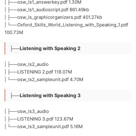
| ├──osw_ls1_answerkey.pdf 1.30M
| ├──osw_ls1_audioscript.pdf 861.49kb
| ├──osw_ls_graphicorganizers.pdf 401.27kb
| └──Oxford_Skills_World_Listening_with_Speaking_1.pdf
100.73M
├──Listening with Speaking 2
| ├──osw_ls2_audio
| ├──LISTENING 2.pdf 118.07M
| └──osw_ls2_sampleunit.pdf 4.70M
├──Listening with Speaking 3
| ├──osw_ls3_audio
| ├──LISTENING 3.pdf 123.67M
| └──osw_ls3_sampleunit.pdf 5.16M