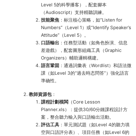
Level 5的科學播客），配套腳本
（Audioscript）支持精聽訓練。
技能聚焦
：标注核心策略，如“Listen for
Numbers”（Level 1）或“Identify Speaker’s
Attitude”（Level 5）。
口語輸出
：任務型活動（如角色扮演、信息
差遊戲），配套圖形組織工具（Graphic
Organizers）輔助邏輯構建。
語言鞏固
：通過詞彙表（Wordlist）和語法微
課（如Level 3的“過去時态問答”）強化語言
準确性。
教師資源包
：
課程計劃模闆
（Core Lesson
Planner.xls）：提供30/60分鍾課程設計方
案，整合聽力輸入與口語輸出活動。
評估工具
：單元測試題（如Level 4的聽力填
空與口語評分表）、項目任務（如Level 6的