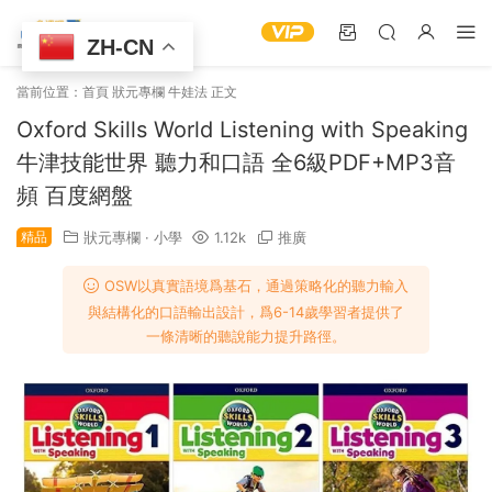
ZH-CN
當前位置：
首頁
狀元專欄
牛娃法
正文
Oxford Skills World Listening with Speaking
牛津技能世界 聽力和口語 全6級PDF+MP3音
頻 百度網盤
精品
狀元專欄
·
小學
1.12k
推廣
OSW以真實語境爲基石，通過策略化的聽力輸入
與結構化的口語輸出設計，爲6-14歲學習者提供了
一條清晰的聽說能力提升路徑。