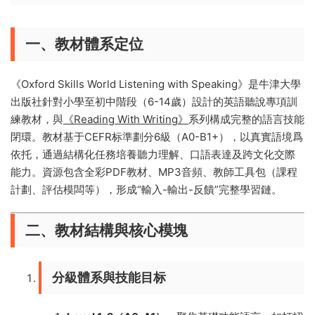
一、教材體系定位
《Oxford Skills World Listening with Speaking》是牛津大學
出版社針對小學至初中階段（6-14歲）設計的英語聽說專項訓
練教材，與
《Reading With Writing》
系列構成完整的語言技能
閉環。教材基于CEFR标準劃分6級（A0-B1+），以真實語境爲
依托，通過結構化任務培養聽力理解、口語表達及跨文化交際
能力。資源包含全彩PDF教材、MP3音頻、教師工具包（課程
計劃、評估模闆等），形成“輸入-輸出-反饋”完整學習鏈。
二、教材結構與核心模塊
分級體系與技能目标