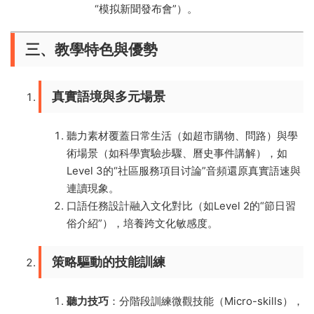
“模拟新聞發布會”）。
三、教學特色與優勢
真實語境與多元場景
聽力素材覆蓋日常生活（如超市購物、問路）與學
術場景（如科學實驗步驟、曆史事件講解），如
Level 3的“社區服務項目讨論”音頻還原真實語速與
連讀現象。
口語任務設計融入文化對比（如Level 2的“節日習
俗介紹”），培養跨文化敏感度。
策略驅動的技能訓練
聽力技巧
：分階段訓練微觀技能（Micro-skills），