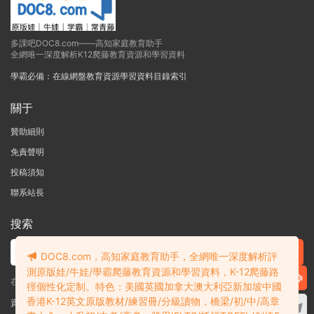
多課吧DOC8.com——高知家庭教育助手
全網唯一深度解析K12爬藤教育資源和學習資料
學霸必備：在線網盤教育資源學習資料目錄索引
關于
贊助細則
免責聲明
投稿須知
聯系站長
搜索
DOC8.com，高知家庭教育助手，全網唯一深度解析評
測原版娃/牛娃/學霸爬藤教育資源和學習資料，K-12爬藤路
在線搜索GK-G12海量英文原版教材/章節書/國際考試/學科競賽資料！
徑個性化定制。特色：美國英國加拿大澳大利亞新加坡中國
香港K-12英文原版教材/練習冊/分級讀物，橋梁/初/中/高章
資料失效？沒找到需要的？網站意見建議？請提交工單
查看我的工單