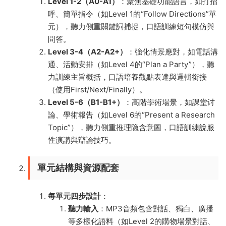
Level 1-2（A0-A1）
：聚焦基礎功能語言，如打招
呼、簡單指令（如Level 1的“Follow Directions”單
元），聽力側重關鍵詞捕捉，口語訓練短句模仿與
問答。
Level 3-4（A2-A2+）
：強化情景應對，如電話溝
通、活動安排（如Level 4的“Plan a Party”），聽
力訓練主旨概括，口語培養觀點表達與邏輯銜接
（使用First/Next/Finally）。
Level 5-6（B1-B1+）
：高階學術場景，如課堂讨
論、學術報告（如Level 6的“Present a Research
Topic”），聽力側重推理隐含意圖，口語訓練說服
性演講與辯論技巧。
單元結構與資源配套
每單元四步設計
：
聽力輸入
：MP3音頻包含對話、獨白、廣播
等多樣化語料（如Level 2的購物場景對話、