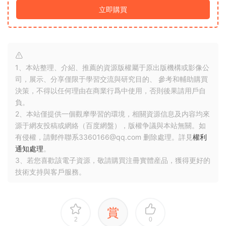
立即購買
1、本站整理、介紹、推薦的資源版權屬于原出版機構或影像公
司，展示、分享僅限于學習交流與研究目的、 參考和輔助購買
決策，不得以任何理由在商業行爲中使用，否則後果請用戶自
負。
2、本站僅提供一個觀摩學習的環境，相關資源信息及内容均來
源于網友投稿或網絡（百度網盤），版權争議與本站無關。如
有侵權，請郵件聯系3360166@qq.com 删除處理。詳見
權利
通知處理
。
3、若您喜歡該電子資源，敬請購買注冊實體産品，獲得更好的
技術支持與客戶服務。
賞
2
0