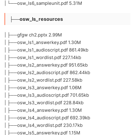
| └──osw_ls6_sampleunit.pdf 5.31M
├──osw_ls_resources
| ├──gfgw ch2.pptx 2.99M
| ├──osw_ls1_answerkey.pdf 1.30M
| ├──osw_ls1_audioscript.pdf 861.49kb
| ├──osw_ls1_wordlist.pdf 227.14kb
| ├──osw_ls2_answerkey.pdf 951.65kb
| ├──osw_ls2_audioscript.pdf 862.44kb
| ├──osw_ls2_wordlist.pdf 227.58kb
| ├──osw_ls3_answerkey.pdf 1.06M
| ├──osw_ls3_audioscript.pdf 701.65kb
| ├──osw_ls3_wordlist.pdf 228.84kb
| ├──osw_ls4_answerkey.pdf 1.30M
| ├──osw_ls4_audioscript.pdf 692.39kb
| ├──osw_ls4_wordlist.pdf 230.17kb
| ├──osw_ls5_answerkey.pdf 1.15M