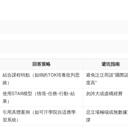
回答策略
避坑指南
結合課程特點（如IB的TOK培養批判思
避免泛泛而談“國際
維）
度高”
使用STAR模型（情境-任務-行動-結
勿誇大或虛構經曆
果）
引用具體案例（如可汗學院自适應學
忌立場極端或無數據
習系統）
撐