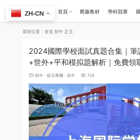
首頁
爬藤教材
學科競賽
ZH-CN
當前位置：
首頁
初中
正文
2024國際學校面試真題合集｜
+世外+平和模拟題解析｜免費領
初中
·
狀元專欄
·
高中
726