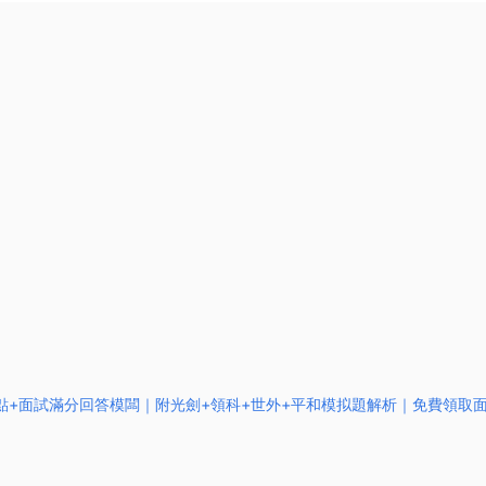
考點+面試滿分回答模闆｜附光劍+領科+世外+平和模拟題解析｜免費領取