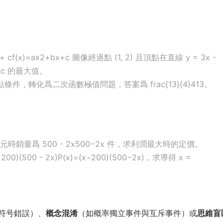
 + c
f
(
x
)
=
a
x
2
+
b
x
+
c
圖像經過點 (1, 2) 且頂點在直線
y = 3x -
+
c
的最大值。
點條件，轉化爲二次函數極值問題，答案爲
frac{13}{4}
4
13
。
x元時銷量爲
500 - 2x
500
−
2
x
件，求利潤最大時的定價。
- 200)(500 - 2x)
P
(
x
)
=
(
x
−
200
)
(
500
−
2
x
)
，求導得
x =
符号錯誤）、
概念混淆
（如概率獨立事件與互斥事件）或
思維盲