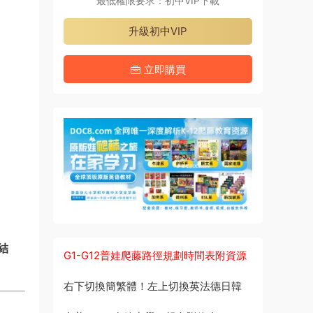
最低權限要求：初中VIP下載
升級初中VIP
立即購買
結
G1-G12普娃爬藤路徑規劃時間表附資源
右下切換簡繁體！左上切換英法德日韓