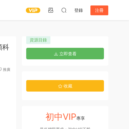
登錄
注冊
資源目錄
領科
立即查看
推廣
收藏
初中VIP
專享