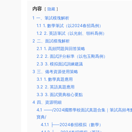
内容
隐藏
1
一、筆試模塊解析
1.1
1. 數學筆試（以2024春招爲例）
1.2
2. 英語筆試（以光劍、領科爲例）
2
二、面試模塊解析
2.1
1. 高頻問題與回答策略
2.2
2. 面試評分标準（以包玉剛爲例）
2.3
3. 模拟面試訓練建議
3
三、備考資源使用策略
3.1
1. 數學真題應用
3.2
2. 英語真題應用
3.3
3. 面試寶典核心要點
4
四、資源明細
4.1
——/2024國際學校面試真題合集｜筆試高頻
寶典/
4.1.1
├──2024春招模拟（數學）