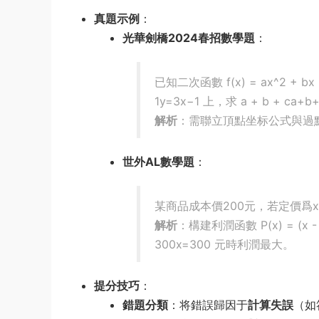
真題示例
：
光華劍橋2024春招數學題
：
已知二次函數
f(x) = ax^2 + bx
1
y
=
3
x
−
1
上，求
a + b + c
a
+
b
解析
：需聯立頂點坐标公式與過
世外AL數學題
：
某商品成本價200元，若定價爲
解析
：構建利潤函數
P(x) = (x 
300
x
=
300
元時利潤最大。
提分技巧
：
錯題分類
：将錯誤歸因于
計算失誤
（如