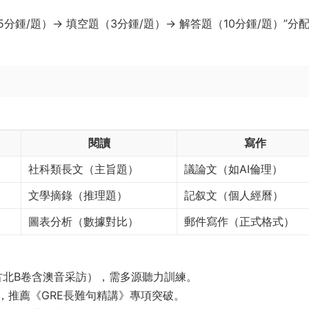
5分鍾/題）→ 填空題（3分鍾/題）→ 解答題（10分鍾/題）”分
閱讀
寫作
社科類長文（主旨題）
議論文（如AI倫理）
文學摘錄（推理題）
記叙文（個人經曆）
圖表分析（數據對比）
郵件寫作（正式格式）
古北B卷含澳音采訪），需多源聽力訓練。
，推薦《GRE長難句精講》專項突破。