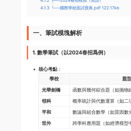
4.1.2
├──2024春招模拟（英語）
4.1.3
└──國際學校面試寶典.pdf 122.17kb
一、筆試模塊解析
1. 數學筆試（以2024春招爲例）
核心考點
：
學校
題
光華劍橋
函數與幾何綜合題（如抛物
領科
概率統計與代數運算（如二
平和
數論與組合數學（如質因數
世外
跨學科應用題（如經濟模型