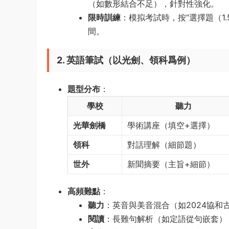
（如數形結合不足），針對性強化。
限時訓練
：模拟考試時，按“選擇題（1.
間。
2. 英語筆試（以光劍、領科爲例）
題型分布
：
學校
聽力
光華劍橋
學術講座（填空+選擇）
領科
對話理解（細節題）
世外
新聞摘要（主旨+細節）
高頻難點
：
聽力
：英音與美音混合（如2024協和
閱讀
：長難句解析（如定語從句嵌套）