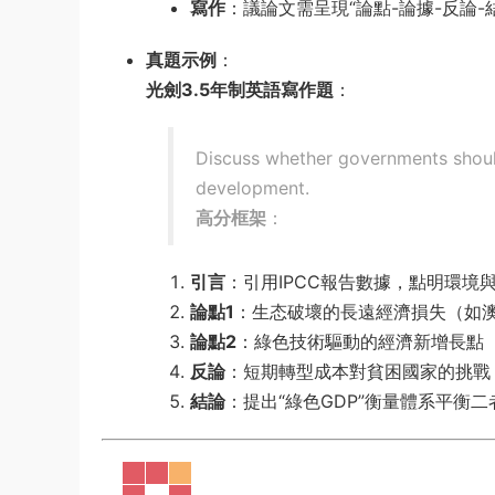
寫作
：議論文需呈現“論點-論據-反論
真題示例
：
光劍3.5年制英語寫作題
：
Discuss whether governments shoul
development.
高分框架
：
引言
：引用IPCC報告數據，點明環境
論點1
：生态破壞的長遠經濟損失（如澳
論點2
：綠色技術驅動的經濟新增長點
反論
：短期轉型成本對貧困國家的挑戰
結論
：提出“綠色GDP”衡量體系平衡二