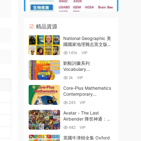
精品資源
National Geographic 美
國國家地理雜志英文版
1888-2023年136年珍藏
1.61k
VIP
版PDF合集 百度雲網盤下
載
劉毅詞彙系列
Vocabulary
Fundamental 3000詞
2k
VIP
+5000詞+10000詞
+22000詞
Core-Plus Mathematics
PDF+DOC+MP3音頻 百
Contemporary
度網盤
Mathematics in Context
245
VIP
Course 1-3 當代數學情境
融合教材PDF電子版 百度
Avatar - The Last
雲網盤下載
Airbender 降世神通：最
後的氣宗漫畫版+中章書
482
VIP
+高章書合集
PDF+EPUB+MOBI電子版
英國牛津樹全集 Oxford