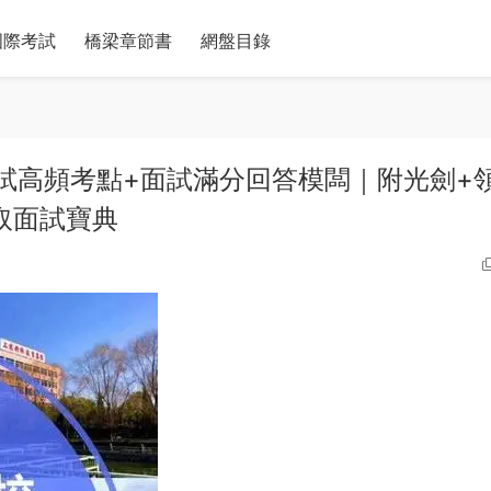
國際考試
橋梁章節書
網盤目錄
筆試高頻考點+面試滿分回答模闆｜附光劍+
取面試寶典