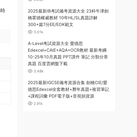
配時
2025最新IB考試備考資源大全 23科牛津劍
橋霍德權威教材 10年HL/SL真題詳解
300+篇7分EE/EOK範文
3.01k
A-Level考試資源大全 愛德思
Edexcel+CAIE+AQA+OCR教材 最新考綱
10-25年10月真題 PPT課件 筆記 分類分章
真題 百度雲網盤下載
3.48k
2025最新IGCSE備考資源合集 劍橋CIE/愛
德思Edexcel全套教材+曆年真題+複習筆記
+課程詞彙 PDF電子版+音視頻資源
2.91k