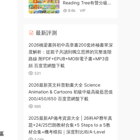
MP3音頻 百度雲網盤下載
Reading Tree有聲分級繪
本全套261本 典範英語 牛
8.6k
VIP
津樹可點讀PDF 百度網盤
下載
最新評測
2026橋梁書與初中高章書200套終極書單深
度解析：從親子共讀到獨立思辨的完整進階
路線 附PDF+EPUB+MOBI電子書+MP3音
頻 百度雲網盤下載
531
2026最新英文科普動畫大全 Science
Animation & Cartoons 初級中級高級藍思值
200/450/650 百度雲網盤下載
695
2025最新AP備考資源大全 | 26科AP曆年真
題+24/25巴朗教材合集+5 Steps to a 5教
材合集+機考模拟｜深度對比IB/A-Level
區
5.06k