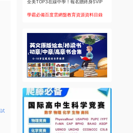
全美TOP3在線中學！報名贈終身SVIP
學霸必備百度雲網盤教育資源資料目錄
面試