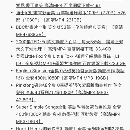
索尼 夢工廠等 高清MP4 百度網盤下載-4.9T
迪士尼動畫電影全集 百年精選珍藏版109部（720P）+26
部（1080P）【高清MP4-221GB】
BBC動畫片全集 英文版53部（倫敦腔經典英音）【高清
MP4-688GB】
2000集TED-Ed英文動畫大百科，每天5分鍾，讓娃上知
天文下知地理！ 高清MP4 百度網盤下載-33.4GB
美國Little Fox全集 Little Fox小狐狸分級動畫目錄（L1-
L9）全集視頻MP4+學習方法詳解 百度網盤下載-23.6GB
English Singsing全集 0基礎英語啓蒙原版動畫神作 英語
唱歌 全套480集1080P【高清MP4 MP3-19GB】
Pinkfong碰碰狐全集 0基礎英語啓蒙原版動畫神作 英文
兒歌 全套40系列712集1080P【高清MP4 MP3-
42.6GB】
Super Simple Songs全集 英語學習啓蒙首選推薦 全套
400集1080P 動畫 音頻 教學視頻 互動教案【高清MP4
MP3-18GB】
Horrid Henry淘氣包亨利動畫片全集 全網獨家5季228集