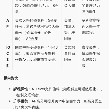
踐，強調跨學科能力‌。
IB合
尖大學
間管理能力
集
強的學生‌。
A
美國大學預修課程，5分制
美國、
單科難度接
P
評分，通過考試可抵扣大學
加拿大
近大學一年
學分（如微積分、心理
等北美
級課程‌。
學）‌。
AP合集
國家
IG
國際中學基礎課程（14-16
英式教
廣度優先，
C
歲），覆蓋文理商多學科，
育體系
幫助學生探
S
作爲A-Level/IB前置基礎‌。
國家
索興趣領
E
域‌。
橫向對比
‌：
課程彈性
‌：A-Level允許偏科（如理科生可選數理化），
IB強制文理均衡‌。
升學優勢
‌：AP高分可提升美本申請競争力，IB高分受全
球頂尖大學青睐‌。