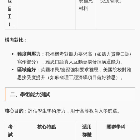
D
或補充
受度有限‌。
E
材料
T
）
橫向對比
‌：
難度與壓力
‌：托福機考對聽力要求高（如聽力貫穿口語/
寫作部分），雅思口語真人互動更易發揮溝通能力‌。
區域偏好
‌：英國移民/簽證強制要求雅思，美國院校對雅
思接受度提升（如麻省理工經濟學項目偏好雅思）‌。
二、學術能力測試
核心目的
‌：評估學生學術潛力，用于高等教育入學篩選。
考
核心特點
适用
關聯學科
試
群體