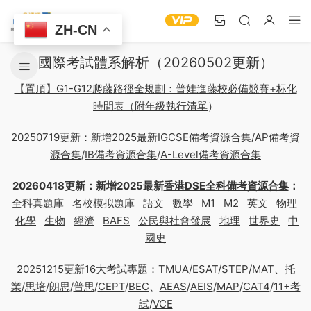
ZH-CN
國際考試體系解析（20260502更新）
【置頂】G1-G12爬藤路徑全規劃：普娃進藤校必備競賽+标化
時間表（附年級執行清單
）
20250719更新：新增2025最新
IGCSE備考資源合集
/
AP備考資
源合集
/
IB備考資源合集
/
A-Level備考資源合集
20260418更新：新增2025最新
香港DSE全科備考資源合集
：
全科真題庫
名校模拟題庫
語文
數學
M1
M2
英文
物理
化學
生物
經濟
BAFS
公民與社會發展
地理
世界史
中
國史
20251215更新16大考試專題：
TMUA
/
ESAT
/
STEP
/
MAT
、
托
業
/
思培
/
朗思
/
普思
/
CEPT
/
BEC
、
AEAS
/
AEIS
/
MAP
/
CAT4
/
11+考
試
/
VCE