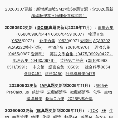
20260307更新：新增
新加坡SM2考試專題資源（含2026最新
考綱數學英文物理全真模拟題）
20260502更新（
IGCSE
真題更新到2025年11月）：
數學合集
（
0580
/0980/0444
0606
/0459
0607
） 物理合集
（
0625
/0972）
化學合集
（
0620
/0971
愛德思
AQA9202
AQA9222核心化學
）
生物合集
（
0610
/0970）
經濟合集
（
0455
/0987
愛德思
）
英語文學合集（0475/0992/0427）
地理合集（0460/0976）
英語第二語言
（
0510
/0993
0511/0991）
中文第一語言合集（0509）
綜合科學0654
會計0452
商務0450
計算機科學0478
20260502更新（
AP
真題更新到2025年11月）：
微積分
PreCalculus
統計學
宏觀經濟學
微觀經濟學
化學
生物
環境科學
物理C力學
2026巴郎合集
20260502更新（
IB
真題更新到2025年11月）：
TOK
EE
生
物
商業管理
物理
化學
經濟
數學AA
數學AI
英文A
中