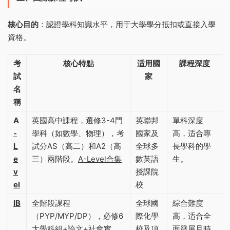
核心目的
‌：認證學科知識水平，用于大學學分抵扣或直接入學
資格。
考
核心特點
适用國
課程深度
試
家
名
稱
A
英國高中課程，選修3-4門
英聯邦
單科深度
-
學科（如數學、物理），考
國家及
高，适合專
L
試分AS（高二）和A2（高
全球多
長學科的學
e
三）兩階段‌。
A-Level合集
數英語
生‌。
v
授課院
el
校
IB
全階段課程
全球國
綜合難度
（PYP/MYP/DP），必修6
際化學
高，适合全
大學科組+論文+社會實
校及頂
面發展且時