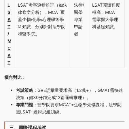
L
LSAT考察邏輯推理（如法
法律/
LSAT閱讀難度
S
律條文分析），MCAT覆
醫學
極高，MCAT
A
蓋生物/化學/心理學等學
專業
需掌握大學理
T
科知識，分别針對法學院
申請
科基礎知識‌。
/
和醫學院‌。
者
M
C
A
T
橫向對比
‌：
考試策略
‌：GRE詞彙量要求高（1.2萬+），GMAT需快速
決策（如30分鍾完成12篇邏輯推理）‌。
專業門檻
‌：醫學院要求MCAT+生物學先修課程，法學院
需LSAT+邏輯思維訓練‌。
三、國際課程考試