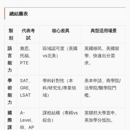
總結圖表
類
代表考
核心差異
典型适用場景
别
試
語
雅思、
區域認可度（英國
英國移民、美國留
言
托福、
vs北美）
學、快速出分需
能
PTE
求‌。
力
學
SAT、
學科針對性（本
美本申請、商學院/
術
GRE、
科/研究生/專業領
法學院/醫學院門
能
LSAT
域）
檻‌。
力
國
A-
課程結構（專精vs
英聯邦大學直申、
際
Level、
綜合）
美加學分抵扣‌。
課
IB、AP