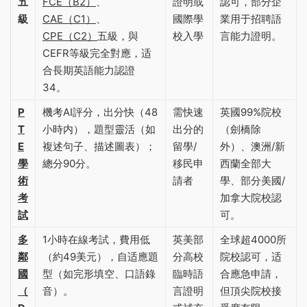
五
FCE（B2）
、
證明或
認可，部分企
級
CAE（C1）
、
國際學
業用于招聘語
CPE（C2）
五級，與
校入學
言能力證明‌。
CEFR等級完全對應，适
合長期英語能力認證‌
3
4
。
P
機考AI評分，出分快（48
需快速
英國99%院校
T
小時内），題型靈活（如
出分的
（劍橋除
E
複述句子、描述圖表）；
留學/
外）、澳洲/新
學
總分90分‌。
移民申
西蘭全部大
術
請者
學、部分美國/
考
加拿大院校認
試
可‌。
多
1小時在線考試，費用低
英美部
全球超4000所
鄰
（約49美元），自适應題
分高校
院校認可，适
國
型（如完形填空、口語錄
臨時語
合應急申請，
（
音）‌。
言證明
但頂尖院校接