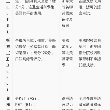
（
選，口語爲真人互動；總
加拿大
簽證及移民局
IE
分9分，注重生活與學術
等英聯
唯一認可的語
L
英語的平衡應用‌。
邦國家
言考試‌。
T
留學及
S
移民
）
托
全機考形式，側重北美學
美國、
美國院校普遍
福
術場景（如課堂讨論、學
加拿大
認可，但英國
（
術講座）；總分120分，
等北美
部分院校因政
T
口語爲錄音評分‌。
國家留
策限制不承認
O
學
托福成績‌。
E
F
L
）
劍
分
KET（A2）
、
歐洲語
全球多數英語
橋
PET（B1）
、
言能力
國家教育機構