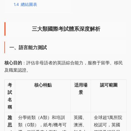
1.4
‌總結圖表‌
三大類
國際
考試體系深度解析
一、語言能力測試
核心目的
‌：評估非母語者的英語綜合能力，服務于留學、移民
及職業認證。
考
核心特點
适用場
認可範圍
試
景
名
稱
雅
分學術類（A類）和培訓
英國、
全球超1萬所院
思
類（G類），紙考/機考可
澳洲、
校認可，英國