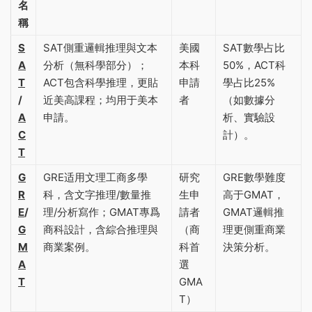
名
稱
S
SAT側重邏輯推理與文本
美國
SAT數學占比
A
分析（無科學部分）；
本科
50%，ACT科
T
ACT包含科學推理，更貼
申請
學占比25%
/
近美高課程；均用于美本
者
（如數據分
A
申請‌。
析、實驗設
C
計）‌。
T
G
GRE适用文理工商多學
研究
GRE數學難度
R
科，含文字推理/數量推
生申
高于GMAT，
E
/
理/分析寫作；GMAT專爲
請者
GMAT邏輯推
G
商科設計，含綜合推理與
（商
理更側重商業
M
商業案例‌。
科首
決策分析‌。
A
選
T
GMA
T）