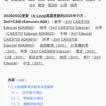
文A
曆史
英語B
心理
地理
20260502更新（
A-Level
真題更新到2025年11月，
3in1=CAIE+Edexcel+AQA）：
數學（
3in1
CAIE9709
Edexcel
AQA9660
） 物理（
3in1
CAIE9702
Edexcel
） 化學
（
CAIE9701
Edexcel
AQA9620
） 生物（
3in1
Edexcel
CAIE9700
AQA9610
） 經濟（
3in1
CAIE9708
Edexcel
AQA9640
）
進階數學（3in1）
計算機科學
（3in1）
商業（
3in1
CAIE9609
Edexcel
）
曆史（3in1）
心理（3in1）
英語文學（3in1）
地理（3in1）
會計（
3in1
Edexcel
）
中文（3in1）
内容
隐藏
1
三大類國際考試體系深度解析‌
1.1
‌一、語言能力測試‌
1.2
‌二、學術能力測試‌
1.3
‌三、國際課程考試‌