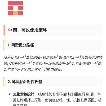
⚙️ ​
四、高效使用策略
1. 四階提分路徑
A[基礎期] -->|章節測驗+錯題歸類| B[強化期] -->|真題分類限時
練| C[沖刺期] -->|全真模考+評分細則拆解| D[弱點突破] -->|錯
題本叠代+非常規題攻堅| E[能力固化]
2. 薄弱點針對性攻堅
生物實驗設計
​：精練雅集卷“限制酶切割重組質粒”題，掌
握載體選擇三原則（酶切位點唯一性、抗性基因匹配、啓
動子适配）。