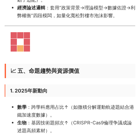
經濟論述邏輯
​：套用“政策背景→理論模型→數據佐證→利
弊權衡”四段模闆，如量化寬松對樓市泡沫影響。
📈 ​
五、命題趨勢與資源價值
1. 2025年新動向
數學
​：跨學科應用占比↑（如微積分解運動軌迹題結合港
鐵加速度數據）。
生物
​：基因技術題頻次↑（CRISPR-Cas9倫理争議成論
述題高頻素材）。