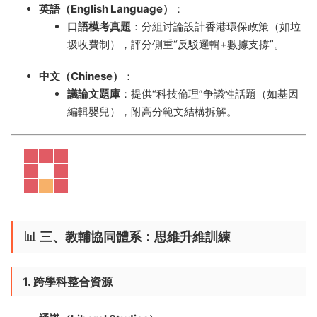
英語（English Language）​
​：
口語模考真題
​：分組讨論設計香港環保政策（如垃
圾收費制），評分側重“反駁邏輯+數據支撐”。
中文（Chinese）​
​：
議論文題庫
​：提供“科技倫理”争議性話題（如基因
編輯嬰兒），附高分範文結構拆解。
📊 ​
三、教輔協同體系：思維升維訓練
1. 跨學科整合資源