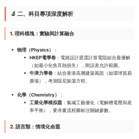
🔬 ​
二、科目專項深度解析
1. 理科模塊：實驗與計算融合
物理（Physics）​
​：
HKEP電學卷
​：電路設計題需計算電阻組合最優解
（如最小化焦耳熱損失），附誤差允許範圍。
牛津力學卷
​：結合香港高層建築風阻（如環球貿易
廣場），考測阻尼振蕩方程。
化學（Chemistry）​
​：
工業化學模拟題
​：氯堿工藝優化（電解槽電壓與産
率平衡），要求畫流程圖标注關鍵參數。
2. 語言類：情境化命題