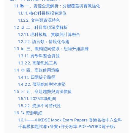
1.1
📚 ​一、資源全景解析：分層覆蓋與實戰強化​
1.1.1
​1. 核心科目模拟卷定位​
1.1.2
​2. 文科類資源特色​
1.2
🔬 ​二、科目專項深度解析​
1.2.1
​1. 理科模塊：實驗與計算融合​
1.2.2
​2. 語言類：情境化命題​
1.3
📊 ​三、教輔協同體系：思維升維訓練​
1.3.1
​1. 跨學科整合資源​
1.3.2
​2. 高階思維工具​
1.4
⚙️ ​四、高效使用策略​
1.4.1
​1. 四階提分路徑​
1.4.2
​2. 薄弱點針對性攻堅​
1.5
📈 ​五、命題趨勢與資源價值​
1.5.1
​1. 2025年新動向​
1.5.2
​2. 資源不可替代性​
1.6
🔍 ​資源明細​
1.6.1
​——/HKDSE Mock Exam Papers 香港名校中六全科
千套模拟題試卷+答案+評分标準 PDF+WORD電子版/