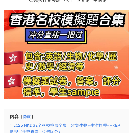
公民與社會發展
地理
世界史
中國史
内容
隐藏
1
2025 HKDSE全科模拟卷全集｜雅集生物+牛津物理+HKEP
數學（千套真題+分階提分）