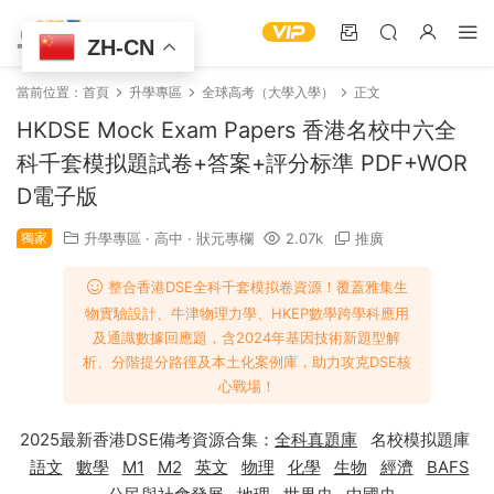
ZH-CN
當前位置：
首頁
升學專區
全球高考（大學入學）
正文
HKDSE Mock Exam Papers 香港名校中六全
科千套模拟題試卷+答案+評分标準 PDF+WOR
D電子版
獨家
升學專區
·
高中
·
狀元專欄
2.07k
推廣
整合香港DSE全科千套模拟卷資源！覆蓋雅集生
物實驗設計、牛津物理力學、HKEP數學跨學科應用
及通識數據回應題，含2024年基因技術新題型解
析、分階提分路徑及本土化案例庫，助力攻克DSE核
心戰場！
2025最新香港DSE備考資源合集：
全科真題庫
名校模拟題庫
語文
數學
M1
M2
英文
物理
化學
生物
經濟
BAFS