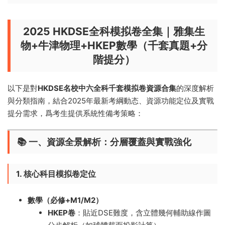
2025 HKDSE全科模拟卷全集｜雅集生
物+牛津物理+HKEP數學（千套真題+分
階提分）
以下是對
HKDSE名校中六全科千套模拟卷資源合集
的深度解析
與分類指南，結合2025年最新考綱動态、資源功能定位及實戰
提分需求，爲考生提供系統性備考策略：
📚 ​
一、資源全景解析：分層覆蓋與實戰強化
1. 核心科目模拟卷定位
數學（必修+M1/M2）​
HKEP卷
​：貼近DSE難度，含立體幾何輔助線作圖