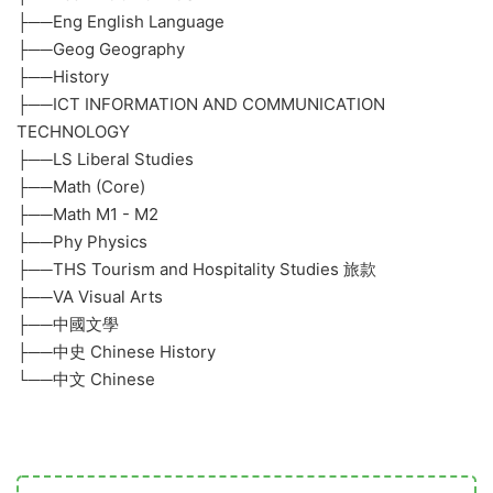
├──Eng English Language
├──Geog Geography
├──History
├──ICT INFORMATION AND COMMUNICATION
TECHNOLOGY
├──LS Liberal Studies
├──Math (Core)
├──Math M1 - M2
├──Phy Physics
├──THS Tourism and Hospitality Studies 旅款
├──VA Visual Arts
├──中國文學
├──中史 Chinese History
└──中文 Chinese