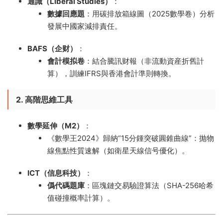
通識（Liberal Studies）​
​：
數據回應題
​：用碳排放箱線圖（2025數學卷）分析
發展中國家減排責任。
BAFS（企财）​
​：
會計模拟卷
​：結合騰訊财報（非流動資産折舊計
算），訓練IFRS與香港會計準則轉換。
2. 高階思維工具
數學延伸（M2）​
​：
《數學王2024》歸納“15分鍾突破圓錐曲線”：抛物
線焦點性質速解（如衛星天線信号優化）。
ICT（信息科技）​
​：
僞代碼題庫
​：區塊鏈交易驗證算法（SHA-256哈希
值碰撞概率計算）。