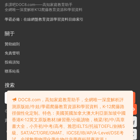
多課吧DOC8.com——高知家庭教育助手
全網唯一深度解析K12爬藤教育資源和學習資料
學霸必備：在線網盤教育資源學習資料目錄索引
關于
贊助細則
免責聲明
投稿須知
聯系站長
搜索
DOC8.com，高知家庭教育助手，全網唯一深度解析評
測原版娃/牛娃/學霸爬藤教育資源和學習資料，K-12爬藤路
在線搜索GK-G12海量英文原版教材/章節書/國際考試/學科競賽資料！
徑個性化定制。特色：美國英國加拿大澳大利亞新加坡中國
香港K-12英文原版教材/練習冊/分級讀物，橋梁/初/中/高章
資料失效？沒找到需要的？網站意見建議？請提交工單
查看我的工單
書大全，小升初/中考/高考、雅思IELTS/托福TOEFL/劍橋5
Copyright © 2004-2026 多課吧
DOC8.com
渝ICP備2022004389号-1
渝公
級、SAT/ACT/GRE/GMAT、IGCSE/IB/AP/A-Level/DSE考
網安備50010502003111号
試、全球數學物理化學生物信息學商科競賽資源！