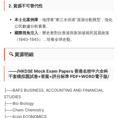
2. 資源不可替代性
本土化案例庫
​：地理卷“東江水供港”資源分配模型，強化
公民數據分析素養。
國際視角注入
​：曆史卷對比香港與新加坡殖民貿易政策
（1840-1945），培養全球史觀。
🔍 ​資源明細​
​——/HKDSE Mock Exam Papers 香港名校中六全科
千套模拟題試卷+答案+評分标準 PDF+WORD電子版/
├──BAFS BUSINESS, ACCOUNTING AND FINANCIAL
STUDIES
├──Bio Biology
├──Chem Chemistry
├──Econ ECONOMICS