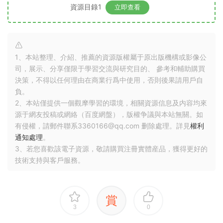
資源目錄1
立即查看
1、本站整理、介紹、推薦的資源版權屬于原出版機構或影像公
司，展示、分享僅限于學習交流與研究目的、 參考和輔助購買
決策，不得以任何理由在商業行爲中使用，否則後果請用戶自
負。
2、本站僅提供一個觀摩學習的環境，相關資源信息及内容均來
源于網友投稿或網絡（百度網盤），版權争議與本站無關。如
有侵權，請郵件聯系3360166@qq.com 删除處理。詳見
權利
通知處理
。
3、若您喜歡該電子資源，敬請購買注冊實體産品，獲得更好的
技術支持與客戶服務。
賞
3
0