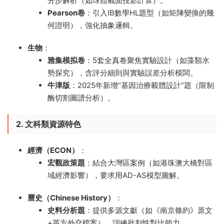
分步解析（如球體截面投影計算）。
Pearson卷
​：引入IB數學HL題型（如矩陣變換的幾
何證明），強化抽象邏輯。
生物
​：
雅集模拟卷
​：5套全真卷聚焦實驗設計（如藻類水
勢探究），含評分細則與實驗誤差分析模闆。
牛津版
​：2025年新增“基因治療載體設計”題（限制
酶切割圖譜分析）。
2. 文科類資源特色
經濟（ECON）​
​：
宏觀政策題
​：結合大灣區案例（如港珠澳大橋對區
域經濟影響），要求用AD-AS模型圖解。
曆史（Chinese History）​
​：
史料分析題
​：提供多源文獻（如《南京條約》原文
+英方外交檔案），訓練批判性對比能力。