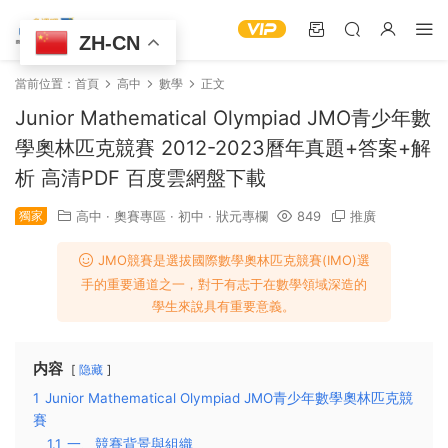
ZH-CN
當前位置：
首頁
高中
數學
正文
Junior Mathematical Olympiad JMO青少年數
學奧林匹克競賽 2012-2023曆年真題+答案+解
析 高清PDF 百度雲網盤下載
獨家
高中
·
奧賽專區
·
初中
·
狀元專欄
849
推廣
JMO競賽是選拔國際數學奧林匹克競賽(IMO)選
手的重要通道之一，對于有志于在數學領域深造的
學生來說具有重要意義。
内容
隐藏
1
Junior Mathematical Olympiad JMO青少年數學奧林匹克競
賽
1.1
一、競賽背景與組織