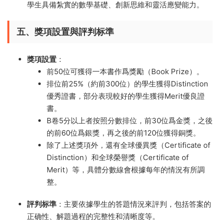
學生具備紮實的數學基礎、創新思維和靈活應變能力。
五、獎項設置與評判标準
獎項設置
：
前50位可獲得一本書作爲獎勵（Book Prize）。
排位前25%（約前300位）的學生獲得Distinction
優秀證書，部分表現較好的學生獲得Merit優良證
書。
B卷5分以上者按照分數排位，前30位爲金獎，之後
的前60位爲銀獎，再之後的前120位獲得銅獎。
除了上述獎項外，還有全球優異獎（Certificate of
Distinction）和全球榮譽獎（Certificate of
Merit）等，具體分數線會根據每年的情況有所調
整。
評判标準
：主要依據學生的答題情況來評判，包括答案的
正确性、解題過程的完整性和清晰度等。