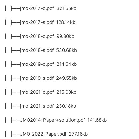
綜上，JMO青少年數學奧林匹克競賽是一項具有高度權威性和
廣泛影響力的數學競賽活動，對于提升中學生的數學素養、培
養數學人才具有重要意義。
資源明細
——/2024更新/【多課吧DOC8.com-4375】
Junior Mathematical Olympiad JMO青少年數
學奧林匹克競賽 2012-2023曆年真題+答案+解
析 高清PDF 百度雲網盤下載/