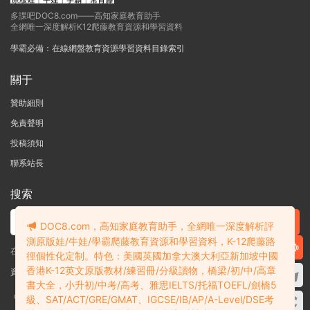
多課吧DOC8.com——高知家庭教育助手
全網唯一深度解析K12爬藤教育資源和學習資料
學霸必備：在線網盤教育資源學習資料目錄索引
關于
贊助細則
免責聲明
投稿須知
聯系站長
搜索
DOC8.com，高知家庭教育助手，全網唯一深度解析評
測原版娃/牛娃/學霸爬藤教育資源和學習資料，K-12爬藤路
在線搜索GK-G12海量英文原版教材/章節書/國際考試/學科競賽資料！
徑個性化定制。特色：美國英國加拿大澳大利亞新加坡中國
香港K-12英文原版教材/練習冊/分級讀物，橋梁/初/中/高章
資料失效？沒找到需要的？網站意見建議？請提交工單
查看我的工單
書大全，小升初/中考/高考、雅思IELTS/托福TOEFL/劍橋5
Copyright © 2004-2026 多課吧
DOC8.com
渝ICP備2022004389号-1
渝公
級、SAT/ACT/GRE/GMAT、IGCSE/IB/AP/A-Level/DSE考
網安備50010502003111号