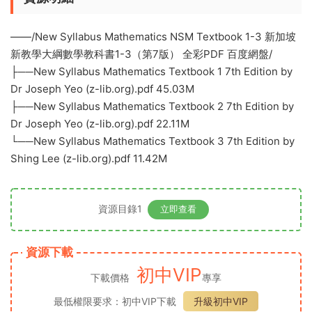
——/New Syllabus Mathematics NSM Textbook 1-3 新加坡
新教學大綱數學教科書1-3（第7版） 全彩PDF 百度網盤/
├──New Syllabus Mathematics Textbook 1 7th Edition by
Dr Joseph Yeo (z-lib.org).pdf 45.03M
├──New Syllabus Mathematics Textbook 2 7th Edition by
Dr Joseph Yeo (z-lib.org).pdf 22.11M
└──New Syllabus Mathematics Textbook 3 7th Edition by
Shing Lee (z-lib.org).pdf 11.42M
資源目錄1
立即查看
資源下載
初中VIP
下載價格
專享
最低權限要求：初中VIP下載
升級初中VIP