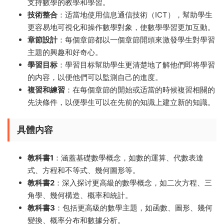
支持數學的教學和學習。
技術整合
：适當地使用信息通信技術（ICT），幫助學生
更容易地可視化和操作數學對象，使數學學習更加互動。
章節設計
：每個章節都以一個章節開頭來激發學生對學習
主題的興趣和好奇心。
學習目标
：學習目标幫助學生更清楚地了解他們即将學習
的内容，以便他們可以監測自己的進度。
複習和練習
：在每個章節的開始或适當的時候複習相關的
先決條件，以便學生可以在先前的知識上建立新的知識。
具體内容
教科書1
：涵蓋基礎數學概念，如數的運算、代數表達
式、方程和不等式、幾何圖形等。
教科書2
：深入探讨更高級的數學概念，如二次方程、三
角學、幾何構造、概率和統計。
教科書3
：包括更高級的數學主題，如函數、圖形、幾何
變換、概率分布和數據分析。