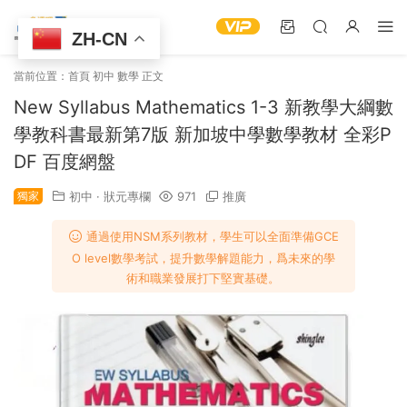
ZH-CN
當前位置：
首頁
初中
數學
正文
New Syllabus Mathematics 1-3 新教學大綱數
學教科書最新第7版 新加坡中學數學教材 全彩P
DF 百度網盤
獨家
初中
·
狀元專欄
971
推廣
通過使用NSM系列教材，學生可以全面準備GCE
O level數學考試，提升數學解題能力，爲未來的學
術和職業發展打下堅實基礎。