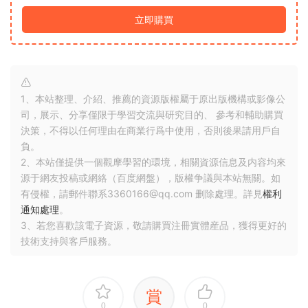
立即購買
1、本站整理、介紹、推薦的資源版權屬于原出版機構或影像公
司，展示、分享僅限于學習交流與研究目的、 參考和輔助購買
決策，不得以任何理由在商業行爲中使用，否則後果請用戶自
負。
2、本站僅提供一個觀摩學習的環境，相關資源信息及内容均來
源于網友投稿或網絡（百度網盤），版權争議與本站無關。如
有侵權，請郵件聯系3360166@qq.com 删除處理。詳見
權利
通知處理
。
3、若您喜歡該電子資源，敬請購買注冊實體産品，獲得更好的
技術支持與客戶服務。
賞
0
0