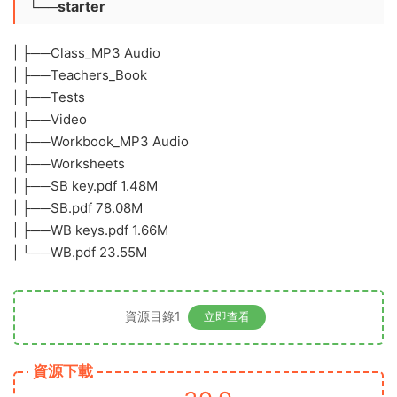
└──starter
| ├──Class_MP3 Audio
| ├──Teachers_Book
| ├──Tests
| ├──Video
| ├──Workbook_MP3 Audio
| ├──Worksheets
| ├──SB key.pdf 1.48M
| ├──SB.pdf 78.08M
| ├──WB keys.pdf 1.66M
| └──WB.pdf 23.55M
資源目錄1
立即查看
資源下載