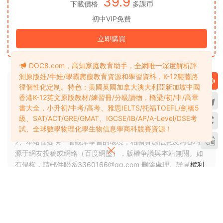
39.9
下載價格
多課币
初中VIP免費
立即購買
DOC8.com，高知家庭教育助手，全網唯一深度解析評
測原版娃/牛娃/學霸爬藤教育資源和學習資料，K-12爬藤路
徑個性化定制。特色：美國英國加拿大澳大利亞新加坡中國
1、本站整理、介紹、推薦的資源版權屬于原出版機構或影像公
香港K-12英文原版教材/練習冊/分級讀物，橋梁/初/中/高章
司，展示、分享僅限于學習交流與研究目的、 參考和輔助購買
書大全，小升初/中考/高考、雅思IELTS/托福TOEFL/劍橋5
級、SAT/ACT/GRE/GMAT、IGCSE/IB/AP/A-Level/DSE考
決策，不得以任何理由在商業行爲中使用，否則後果請用戶自
試、全球數學物理化學生物信息學商科競賽資源！
負。
2、本站僅提供一個觀摩學習的環境，相關資源信息及内容均來
源于網友投稿或網絡（百度網盤），版權争議與本站無關。如
有侵權，請郵件聯系3360166@qq.com 删除處理。詳見
權利
通知處理
。
3、若您喜歡該電子資源，敬請購買注冊實體産品，獲得更好的
技術支持與客戶服務。