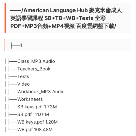
——/American Language Hub 麥克米倫成人
英語學習課程 SB+TB+WB+Tests 全彩
PDF+MP3音頻+MP4視頻 百度雲網盤下載/
├──1
| ├──Class_MP3 Audio
| ├──Teachers_Book
| ├──Tests
| ├──Video
| ├──Workbook_MP3 Audio
| ├──Worksheets
| ├──SB keys.pdf 1.73M
| ├──SB.pdf 111.01M
| ├──WB keys.pdf 1.20M
| └──WB.pdf 108.48M