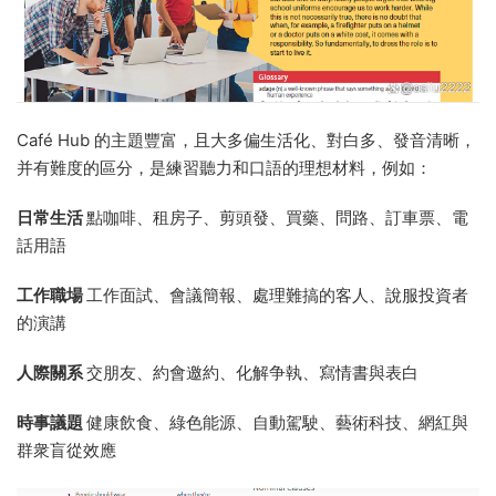
Café Hub 的主題豐富，且大多偏生活化、對白多、發音清晰，
并有難度的區分，是練習聽力和口語的理想材料，例如：
日常生活
點咖啡、租房子、剪頭發、買藥、問路、訂車票、電
話用語
工作職場
工作面試、會議簡報、處理難搞的客人、說服投資者
的演講
人際關系
交朋友、約會邀約、化解争執、寫情書與表白
時事議題
健康飲食、綠色能源、自動駕駛、藝術科技、網紅與
群衆盲從效應