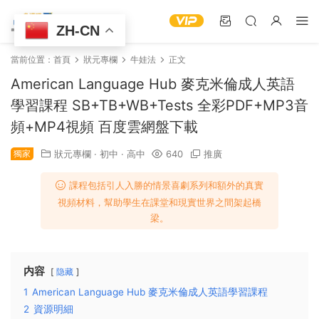
ZH-CN
當前位置：
首頁
狀元專欄
牛娃法
正文
American Language Hub 麥克米倫成人英語
學習課程 SB+TB+WB+Tests 全彩PDF+MP3音
頻+MP4視頻 百度雲網盤下載
獨家
狀元專欄
·
初中
·
高中
640
推廣
課程包括引人入勝的情景喜劇系列和額外的真實
視頻材料，幫助學生在課堂和現實世界之間架起橋
梁。
内容
隐藏
1
American Language Hub 麥克米倫成人英語學習課程
2
資源明細