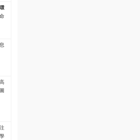
環
命
息
高
圖
注
學