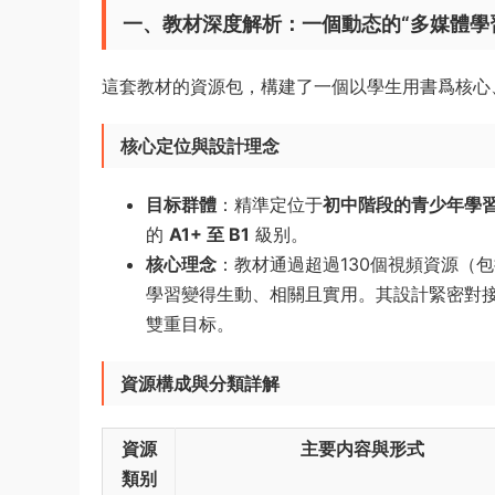
一、教材深度解析：一個動态的“多媒體學
這套教材的資源包，構建了一個以學生用書爲核心
核心定位與設計理念
目标群體
：精準定位于
初中階段的青少年學
的
A1+ 至 B1
級别。
核心理念
：教材通過超過130個視頻資源（
學習變得生動、相關且實用。其設計緊密對接劍橋
雙重目标。
資源構成與分類詳解
資源
主要内容與形式
類别