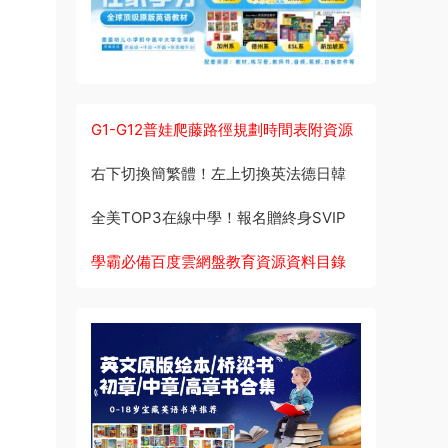
G1-G12普娃爬藤路徑規劃時間表附資源
右下切換簡繁體！左上切換英法德日韓
全美TOP3在線中學！報名贈終身SVIP
學霸必備百度雲網盤教育資源資料目錄