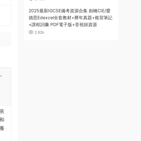
2025最新IGCSE備考資源合集 劍橋CIE/愛
德思Edexcel全套教材+曆年真題+複習筆記
+課程詞彙 PDF電子版+音視頻資源
2.92k
》
依
和
養