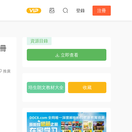
登錄
注冊
資源目錄
習冊
立即查看
推廣
培生朗文教材大全
收藏