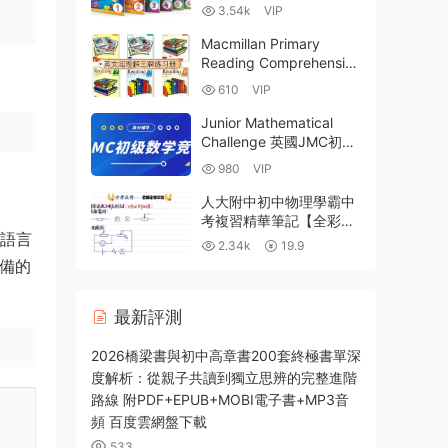
劍橋少兒英語YLE考試教
3.54k
VIP
材 全彩PDF MP3音頻 百
度網盤下載-686MB
Macmillan Primary
Reading Comprehension
G1-G6 麥克米倫原版小學
610
VIP
英語閱讀理解練習冊PDF
電子版下載
Junior Mathematical
Challenge 英國JMC初級
數學競賽 數學挑戰賽
980
VIP
2007-2023曆年真題+答
）
案+解析 高清PDF 百度雲
人大附中初中物理學霸中
網盤下載
考複習精華筆記【全彩完
讓語言
整版182頁-30MB】
2.34k
19.9
準備的
最新評測
2026橋梁書與初中高章書200套終極書單深
度解析：從親子共讀到獨立思辨的完整進階
路線 附PDF+EPUB+MOBI電子書+MP3音
頻 百度雲網盤下載
533