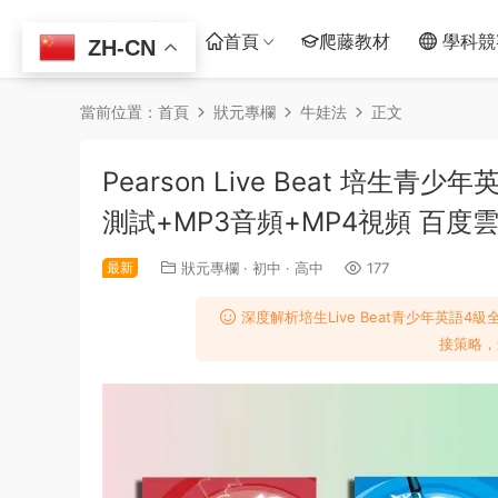
首頁
爬藤教材
學科競
ZH-CN
當前位置：
首頁
狀元專欄
牛娃法
正文
Pearson Live Beat 培
測試+MP3音頻+MP4視頻 百度
最新
狀元專欄
·
初中
·
高中
177
深度解析培生Live Beat青少年英
接策略，