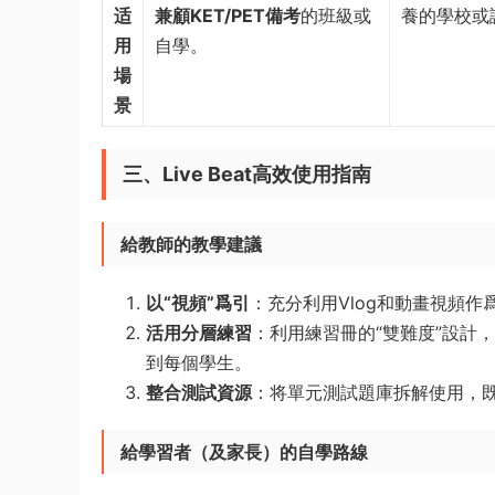
适
兼顧KET/PET備考
的班級或
養的學校或
用
自學。
場
景
三、Live Beat高效使用指南
給教師的教學建議
以“視頻”爲引
：充分利用Vlog和動畫視頻
活用分層練習
：利用練習冊的“雙難度”設計
到每個學生。
整合測試資源
：将單元測試題庫拆解使用，
給學習者（及家長）的自學路線