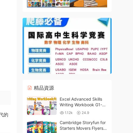
精品資源
Excel Advanced Skills
Writing Workbook G1-
G6 澳大利亞原版寫作練
1.12k
24.9
代的
習冊 全彩PDF 百度雲網
盤下載
Cambridge Storyfun for
Starters Movers Flyers