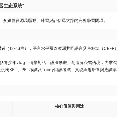
習生态系統”
、多媒體資源爲驅動、練習與評估爲支撐的完整學習閉環。
習者
（12-16歲），語言水平覆蓋歐洲共同語言參考标準（CEFR
包括青少年vlog、情景對話、語法動畫）創造沉浸式語境，力求
KET、PET考試及Trinity口語考試，實現興趣培養與應試
核心價值與用途