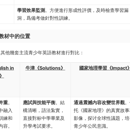
學習效果監測
。方便進行形成性評價，及時檢查學習漏
洞，爲備考做針對性訓練。
少教材中的位置
市面上其他幾套主流青少年英語教材進行對比：
ish in
牛津《Solutions》
國家地理學習《Impact
d》
并重
。
應試與技能平衡
。結
通過震撼内容改變世界觀
。
中融入
構清晰，語法紮實，
托《國家地理》的真實故事
訓練和
直接對标中學畢業及
影像，探讨全球性議題，培
内容。
升學考試要求。
青少年公民意識。