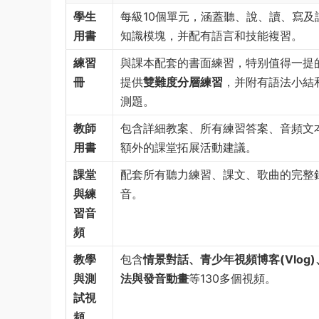
學生
每級10個單元，涵蓋聽、說、讀、寫及
用書
知識模塊，并配有語言和技能複習。
練習
與課本配套的書面練習，特别值得一提
冊
提供
雙難度分層練習
，并附有語法小結
測題。
教師
包含詳細教案、所有練習答案、音頻文
用書
額外的課堂拓展活動建議。
課堂
配套所有聽力練習、課文、歌曲的完整
與練
音。
習音
頻
教學
包含
情景對話、青少年視頻博客(Vlog)
與測
法與發音動畫
等130多個視頻。
試視
頻