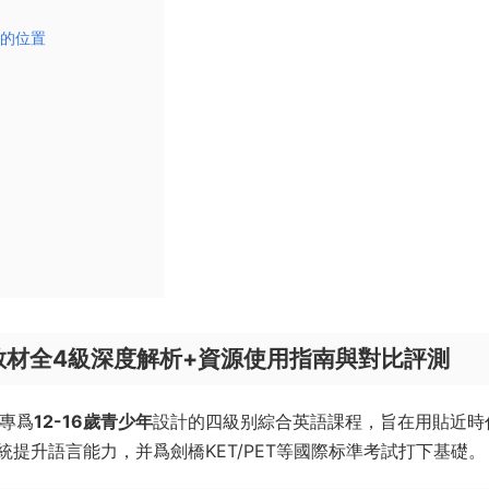
中的位置
英語教材全4級深度解析+資源使用指南與對比評測
套專爲
12-16歲青少年
設計的四級别綜合英語課程，旨在用貼近時
提升語言能力，并爲劍橋KET/PET等國際标準考試打下基礎。