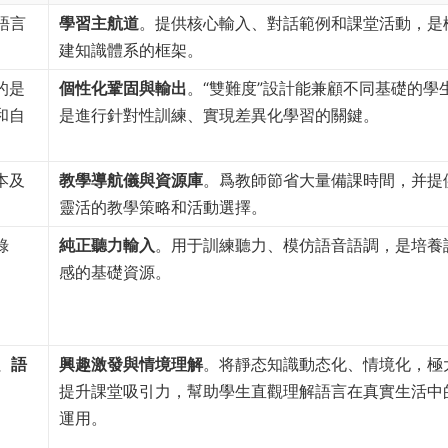
語言
學習主航道
。提供核心輸入、對話範例和課堂活動，是
建知識體系的框架。
的是
個性化鞏固與輸出
。“雙難度”設計能兼顧不同基礎的學
和自
是進行針對性訓練、實現差異化學習的關鍵。
本及
教學導航儀與資源庫
。爲教師節省大量備課時間，并提
靈活的教學策略和活動選擇。
錄
純正聽力輸入
。用于訓練聽力、模仿語音語調，是培養
感的基礎資源。
、語
興趣激發與情境理解
。将靜态知識動态化、情境化，極
提升課堂吸引力，幫助學生直觀理解語言在真實生活中
運用。