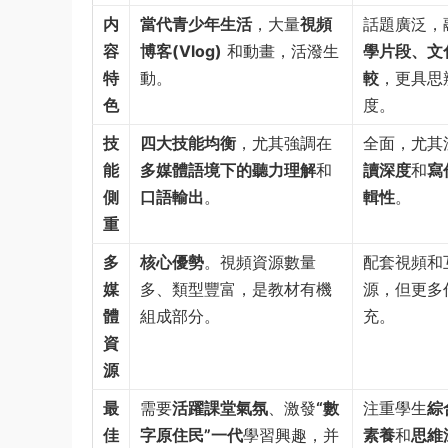
内
當代青少年生活
，大量
視頻
話題廣泛，
容
博客(Vlog)
和動畫，活潑生
學片段、文
特
動。
較
，更具思
色
度。
技
四大技能均衡
，尤其強調在
全面，尤其
能
多媒體語境下的聽力理解
和
讀深度
和
寫
側
口語輸出
。
輯性
。
重
多
核心優勢
。視頻資源數量
配套視頻和
媒
多、類型豐富，是教材有機
源，但更多
體
組成部分。
充。
資
源
最
需要
活躍課堂氣氛
、激發
“數
注重學生
綜
佳
字原住民”一代
學習興趣，并
素養
和
思維