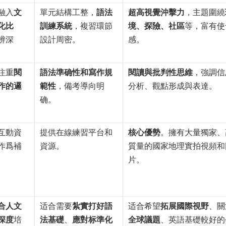
融入
文
單元結構工整，
語法
超高視覺沖擊力
，主題圍繞
化比
訓練系統
，複習環節
境、探險、社區
等，富有使
辨深
設計周密。
感。
注重
閱
語法準确性和寫作規
閱讀與批判性思維
，強調信
作的邏
範性
，備考導向明
分析、觀點形成與表達。
确。
互動資
提供在線練習平台和
核心優勢
。擁有大量獨家、
作爲補
資源。
質量的國家地理實拍視頻和
片。
合人文
适合需要
紮實打好語
适合希望
拓展國際視野
、關
深度
培
法基礎
、
應對标準化
全球議題
、英語基礎較好的