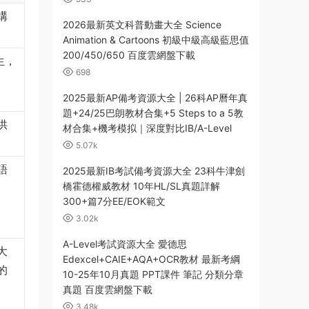
構
2026最新英文科普動畫大全 Science
Animation & Cartoons 初級中級高級藍思值
200/450/650 百度雲網盤下載
生，
698
2025最新AP備考資源大全 | 26科AP曆年真
題+24/25巴朗教材合集+5 Steps to a 5教
供
材合集+機考模拟｜深度對比IB/A-Level
5.07k
語
2025最新IB考試備考資源大全 23科牛津劍
橋霍德權威教材 10年HL/SL真題詳解
300+篇7分EE/EOK範文
3.02k
A-Level考試資源大全 愛德思
大
Edexcel+CAIE+AQA+OCR教材 最新考綱
的
10-25年10月真題 PPT課件 筆記 分類分章
真題 百度雲網盤下載
3.48k