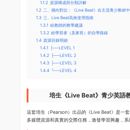
1.1.2
資源構成與分類詳解
1.2
二、橫向對比：《Live Beat》在主流青少教材
1.3
三、Live Beat高效使用指南
1.3.1
給教師的教學建議
1.3.2
給學習者（及家長）的自學路線
1.4
資源目錄明細
1.4.1
├──LEVEL 1
1.4.2
├──LEVEL 2
1.4.3
├──LEVEL 3
1.4.4
└──LEVEL 4
培生《Live Beat》青少
這套培生（Pearson）出品的《Live Beat》是一
多媒體資源和真實的交際任務，激發學習興趣，系統