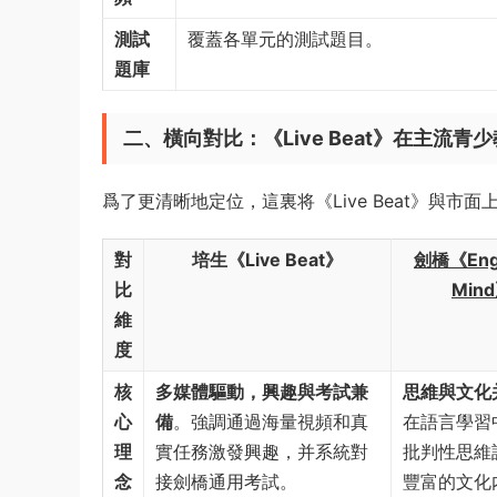
測試
覆蓋各單元的測試題目。
題庫
二、橫向對比：《Live Beat》在主流青
爲了更清晰地定位，這裏将《Live Beat》與
對
培生《Live Beat》
劍橋《Engl
比
Min
維
度
核
多媒體驅動，興趣與考試兼
思維與文化
心
備
。強調通過海量視頻和真
在語言學習
理
實任務激發興趣，并系統對
批判性思維
念
接劍橋通用考試。
豐富的文化