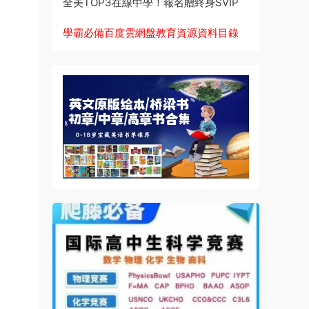
全美TOP3在線中學！報名贈終身SVIP
學霸必備百度雲網盤教育資源資料目錄