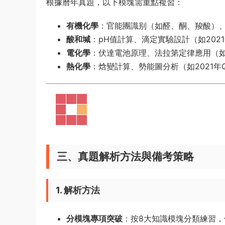
根據曆年真題，以下模塊需重點複習：
有機化學
：官能團識别（如醛、酮、羧酸）
酸和堿
：pH值計算、滴定實驗設計（如2021年
電化學
：伏達電池原理、法拉第定律應用（如20
熱化學
：焓變計算、勢能圖分析（如2021年Q
三、真題解析方法與備考策略
1. 解析方法
分模塊專項突破
：按8大知識模塊分類練習