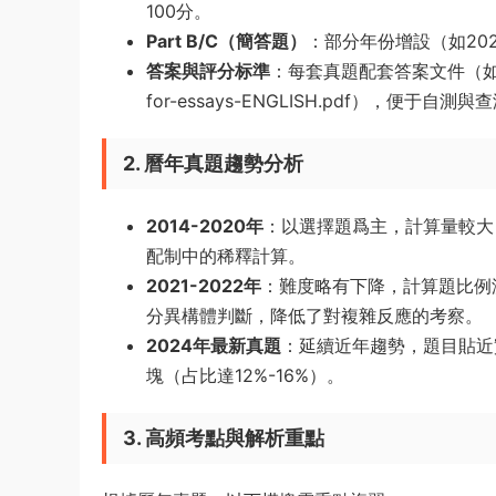
100分。
Part B/C（簡答題）
：部分年份增設（如20
答案與評分标準
：每套真題配套答案文件（如CCC-2
for-essays-ENGLISH.pdf），便于自測與
2. 曆年真題趨勢分析
2014-2020年
：以選擇題爲主，計算量較大
配制中的稀釋計算。
2021-2022年
：難度略有下降，計算題比例減
分異構體判斷，降低了對複雜反應的考察。
2024年最新真題
：延續近年趨勢，題目貼近
塊（占比達12%-16%）。
3. 高頻考點與解析重點