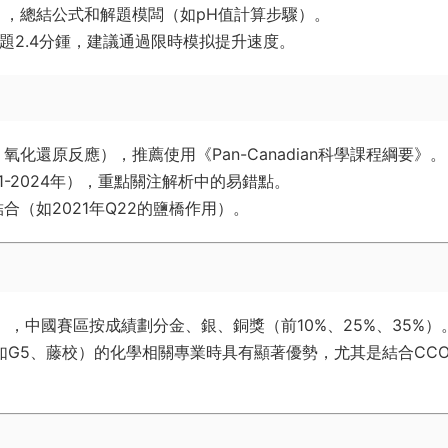
，總結公式和解題模闆（如pH值計算步驟）。
每題2.4分鍾，建議通過限時模拟提升速度。
化還原反應），推薦使用《Pan-Canadian科學課程綱要》。
1-2024年），重點關注解析中的易錯點。
（如2021年Q22的鹽橋作用）。
t），中國賽區按成績劃分金、銀、銅獎（前10%、25%、35%）
如G5、藤校）的化學相關專業時具有顯著優勢，尤其是結合CC