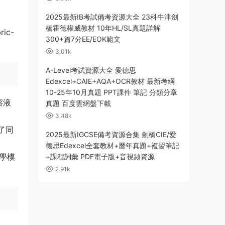
2025最新IB考試備考資源大全 23科牛津劍
橋霍德權威教材 10年HL/SL真題詳解
ic-
300+篇7分EE/EOK範文
3.01k
A-Level考試資源大全 愛德思
Edexcel+CAIE+AQA+OCR教材 最新考綱
10-25年10月真題 PPT課件 筆記 分類分章
溶液
真題 百度雲網盤下載
3.48k
了同
2025最新IGCSE備考資源合集 劍橋CIE/愛
德思Edexcel全套教材+曆年真題+複習筆記
學模
+課程詞彙 PDF電子版+音視頻資源
2.91k