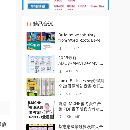
精品資源
Building Vocabulary
from Word Roots Level
3-5 詞根詞彙學習系列教
260
VIP
材PDF電子版 百度雲網盤
下載
2025最新
AMC8+AMC10+AMC12
備考資源下載 2000-
2.41k
VIP
2024年真題答案解析+分
類題庫+必刷題+公式+詞
Junie B. Jones 朱妮·瓊斯
彙表+競賽參考書
全28冊原版初章書 奧巴
馬千金同款 PDF電子書
1.59k
VIP
MP3音頻 百度雲網盤下載
香港LMCHK備考資料合
集 PDF電子版官方教材真
題 BRS系列參考書
1.15k
VIP
MRCP+PasTest+PassMe
拔優
dicine題庫
蔡志忠國學經典漫畫大合