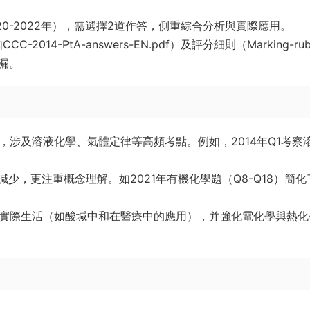
20-2022年），需選擇2道作答，側重綜合分析與實際應用。
014-PtA-answers-EN.pdf）及評分細則（Marking-rubr
查漏。
，涉及溶液化學、氣體定律等高頻考點。例如，2014年Q1考察
少，更注重概念理解。如2021年有機化學題（Q8-Q18）簡化
實際生活（如酸堿中和在醫療中的應用），并強化電化學與熱化