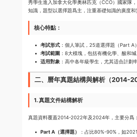
秀學生進入加拿大化學奧林匹克（CCO）國家隊，
知識，題型以選擇題爲主，注重基礎知識的廣度和
核心特點
：
考試形式
：個人筆試，25道選擇題（Part A
考試範圍
：8大模塊，包括有機化學、酸和
适用對象
：高中各年級學生，尤其适合計劃
二、曆年真題結構與解析（2014-2
1. 真題文件結構解析
真題資料覆蓋2014-2022年及2024年，主要分爲
Part A（選擇題）
：占比80%-90%，如202