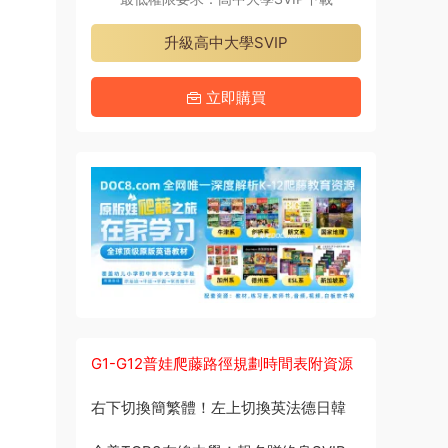
升級高中大學SVIP
立即購買
G1-G12普娃爬藤路徑規劃時間表附資源
右下切換簡繁體！左上切換英法德日韓