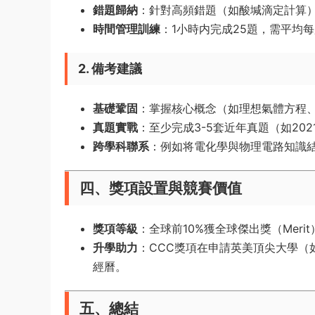
錯題歸納
：針對高頻錯題（如酸堿滴定計算）
時間管理訓練
：1小時内完成25題，需平均
2. 備考建議
基礎鞏固
：掌握核心概念（如理想氣體方程、氧
真題實戰
：至少完成3-5套近年真題（如202
跨學科聯系
：例如将電化學與物理電路知識結合
四、獎項設置與競賽價值
獎項等級
：全球前10%獲全球傑出獎（Meri
升學助力
：CCC獎項在申請英美頂尖大學（
經曆。
五、
總結