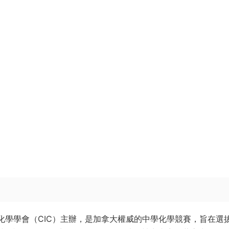
st）由加拿大化學學會（CIC）主辦，是加拿大權威的中學化學競賽，旨在選