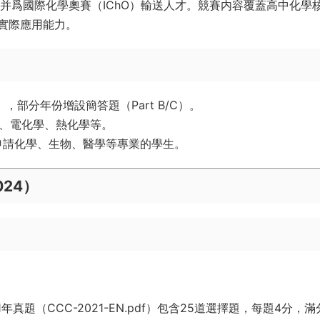
并爲國際化學奧賽（IChO）輸送人才。競賽内容覆蓋高中化學
實際應用能力。
），部分年份增設簡答題（Part B/C）。
堿、電化學、熱化學等。
申請化學、生物、醫學等專業的學生。
024）
：
1年真題（CCC-2021-EN.pdf）包含25道選擇題，每題4分，滿