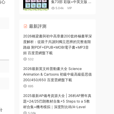
DIT+KAPLAN+Pathoma
核心
集73部 彩版+中英文版 打
視頻課程 百度網盤下載
通孩子大語文“任督二脈”
5.04k
VIP
百度雲網盤下載
最新評測
2026橋梁書與初中高章書200套終極書單深
度解析：從親子共讀到獨立思辨的完整進階
路線 附PDF+EPUB+MOBI電子書+MP3音
頻 百度雲網盤下載
532
2026最新英文科普動畫大全 Science
Animation & Cartoons 初級中級高級藍思值
200/450/650 百度雲網盤下載
695
2025最新AP備考資源大全 | 26科AP曆年真
題+24/25巴朗教材合集+5 Steps to a 5教
材合集+機考模拟｜深度對比IB/A-Level
分
5.06k