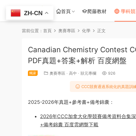
首頁
爬藤教材
學科競
ZH-CN
當前位置：
首頁
奧賽專區
化學
正文
Canadian Chemistry Cont
PDF真題+答案+解析 百度網盤
獨家
奧賽專區
·
高中
·
狀元專欄
926
CCC競賽通過系統化的真題訓
2025-2026年真題+參考書+備考錦囊：
2026年CCC加拿大化學競賽備考資料合集深度
+備考錦囊 百度雲網盤下載