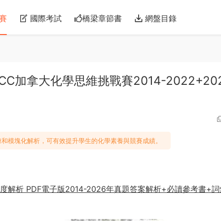
賽
國際考試
橋梁章節書
網盤目錄
est CCC加拿大化學思維挑戰賽2014-2022+20
練和模塊化解析，可有效提升學生的化學素養與競賽成績。
解析 PDF電子版2014-2026年真題答案解析+必讀參考書+詞