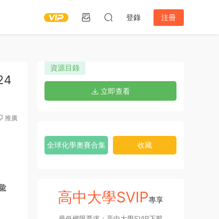
登錄
注冊
資源目錄
24
立即查看
推廣
全球化學奧賽合集
收藏
彙
高中大學SVIP
專享
最低權限要求：高中大學SVIP下載