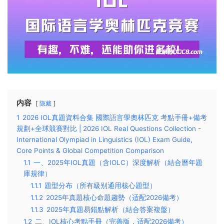
内容
隐藏
1
2026 IOL真題資料合集 國際語言學奧林匹克 考點手冊+備考
規劃+全球競賽對比 | 2026 IOL Real Questions Collection -
International Olympiad in Linguistics (IOL) Exam Guide,
Core Points & Global Competition Comparison
1.1
一、2025年IOL真題（含IOLC）深度解析（結合曆年題
庫規律）
1.1.1
題型分布（所有級别通用核心題型）
1.1.2
2025年真題核心命題趨勢（适配2026備考）
1.1.3
2025年真題易錯點解析（結合答案複盤）
1.2
二、IOL核心考點手冊（完善版，适配2026備考）