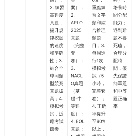
2. 練習
案）；
重點練
培養時
高難度
2.
習文字
間分配
真題，
APLO
類和綜
能力；
提升規
2025
合推理
遇到難
律挖掘
真題
類題
題不要
的速度
（完整
目；3.
死磕，
和準确
套
每周進
合理分
性；3.
卷）；
行1次
配時
結合全
3.
模拟考
間，優
球同類
NACL
試（5
先保證
型競賽
O真題
小時，
簡單題
真題拔
（基
完整套
和中等
高；4.
礎-中
卷）；
題正确
模拟考
等難
4. 正确
率
試，适
度）；
率提升
應考試
4. EOL
至80%
節奏
真題；
以上，