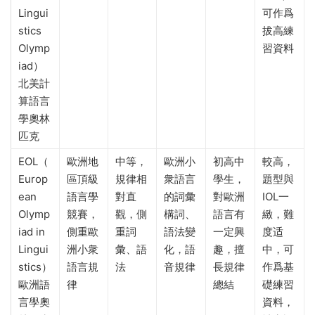
Lingui
可作爲
stics
拔高練
Olymp
習資料
iad）
北美計
算語言
學奧林
匹克
EOL（
歐洲地
中等，
歐洲小
初高中
較高，
Europ
區頂級
規律相
衆語言
學生，
題型與
ean
語言學
對直
的詞彙
對歐洲
IOL一
Olymp
競賽，
觀，側
構詞、
語言有
緻，難
iad in
側重歐
重詞
語法變
一定興
度适
Lingui
洲小衆
彙、語
化，語
趣，擅
中，可
stics）
語言規
法
音規律
長規律
作爲基
歐洲語
律
總結
礎練習
言學奧
資料，