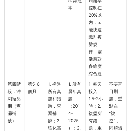
5. 錯題
錯題率
本
控制在
20%以
内；5.
能快速
識别複
雜規
律，靈
活應對
多維度
綜合題
第四階
第5-6
1. 複盤
1. 所有
1. 每天
不要盲
段：沖
個月
所有真
曆年真
投入
目刷
刺複盤
題和錯
題
1.5-2小
題，重
期（查
題，查
（201
時；2.
點在
漏補
漏補
4-
複盤所
“複
缺）
缺；2.
2025
有錯
盤”，
強化高
）；2.
題，重
同類錯