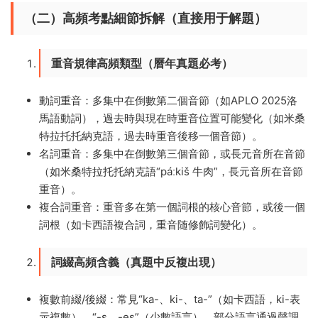
（二）高頻考點細節拆解（直接用于解題）
重音規律高頻類型（曆年真題必考）
動詞重音：多集中在倒數第二個音節（如APLO 2025洛
馬語動詞），過去時與現在時重音位置可能變化（如米桑
特拉托托納克語，過去時重音後移一個音節）。
名詞重音：多集中在倒數第三個音節，或長元音所在音節
（如米桑特拉托托納克語“páːkiš 牛肉”，長元音所在音節
重音）。
複合詞重音：重音多在第一個詞根的核心音節，或後一個
詞根（如卡西語複合詞，重音随修飾詞變化）。
詞綴高頻含義（真題中反複出現）
複數前綴/後綴：常見“ka-、ki-、ta-”（如卡西語，ki-表
示複數）、“-s、-es”（少數語言），部分語言通過聲調