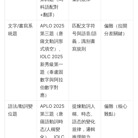
科語配對
+翻譯）
文字/書寫系
APLO 2025
匹配文字符
偏難（拉開
統題
第三題（唐
号與語音/語
分差關鍵）
薩文動詞形
義，識别書
式填空）、
寫規則
IOLC 2025
新秀級第一
題（泰盧固
數字與阿拉
伯數字對
應）
語法/動詞變
APLO 2025
提煉動詞人
偏難（核心
位題
第三題（唐
稱、時态、
難點）
薩語動詞時
語态的變化
态/人稱變
規律，邏輯
化）、IOLC
推理能力