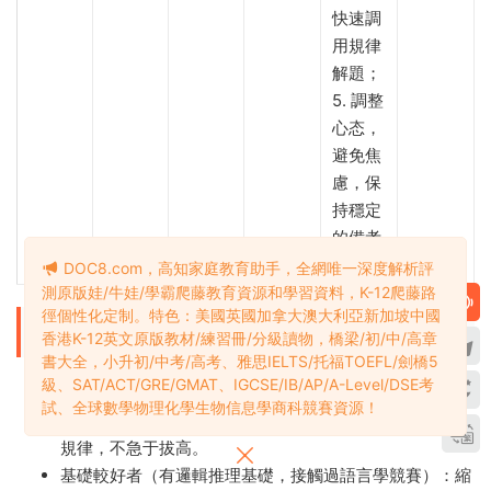
快速調
用規律
解題；
5. 調整
心态，
避免焦
慮，保
持穩定
的備考
狀态
DOC8.com，高知家庭教育助手，全網唯一深度解析評
測原版娃/牛娃/學霸爬藤教育資源和學習資料，K-12爬藤路
徑個性化定制。特色：美國英國加拿大澳大利亞新加坡中國
各階段人群備考策略
香港K-12英文原版教材/練習冊/分級讀物，橋梁/初/中/高章
書大全，小升初/中考/高考、雅思IELTS/托福TOEFL/劍橋5
級、SAT/ACT/GRE/GMAT、IGCSE/IB/AP/A-Level/DSE考
基礎薄弱者（無邏輯推理基礎，不了解語言學競賽）：延
試、全球數學物理化學生物信息學商科競賽資源！
長入門熟悉期至2個月，重點練習基礎題型，多總結簡單
規律，不急于拔高。
基礎較好者（有邏輯推理基礎，接觸過語言學競賽）：縮