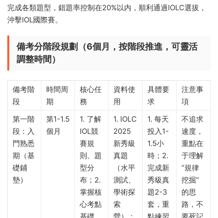
完成各類題型，錯題率控制在20%以内，順利通過IOLC選拔，
沖擊IOL國際賽。
備考分階段規劃（6個月，按階段推進，可靈活
調整時間）
備考階
時間周
核心任
資料使
具體要
注意事
段
期
務
用
求
項
第一階
第1-1.5
1. 了解
1. IOLC
1. 每天
不追求
段：入
個月
IOL競
2025
投入1-
速度，
門熟悉
賽規
新秀級
1.5小
重點在
期（基
則、題
真題
時；2.
于理解
礎鋪
型分
（水平
完成新
“規律
墊）
布；2.
測試、
秀級真
挖掘”
掌握核
學術探
題2-3
的思
心考點
索
套，重
路，不
基礎
營）；
點練習
要死記