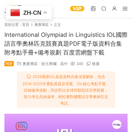
ZH-CN
當前位置：
首頁
奧賽專區
正文
International Olympiad in Linguistics IOL國際
語言學奧林匹克競賽真題PDF電子版資料合集
附考點手冊+備考規劃 百度雲網盤下載
獨家
奧賽專區
·
狀元專欄
·
高中
345
推廣
2026最新IOL真題資料合集深度解析，包含
2014-2025年重點真題及答案、IOL核心考點手冊、
詳細備考規劃，同步對比全球同類型語言學競賽，
助力考生高效備考，輕松應對國際語言學奧林匹克
考試。