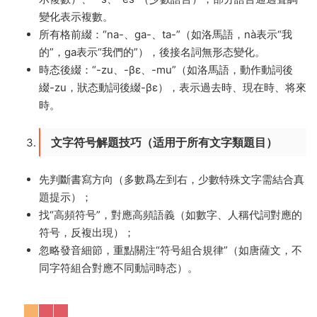
變化表示複數。
所有格前綴：“na-、ga-、ta-”（如洛馬語，nà表示“我
的”，ɡa表示“我們的”），後接名詞無形态變化。
時态後綴：“-zu、-βɛ、-mu”（如洛馬語，動作動詞後
綴-zu，狀态動詞後綴-βɛ），表示過去時、現在時、将來
時。
文字符号解題技巧（适用于所有文字類題目）
先判斷書寫方向（多數爲左到右，少數特殊文字需結合真
題提示）；
找“高頻符号”，對應高頻語義（如數字、人稱代詞對應的
符号，反複出現）；
忽略發音細節，重點關注“符号組合規律”（如唐薩文，不
同字符組合對應不同動詞時态）。