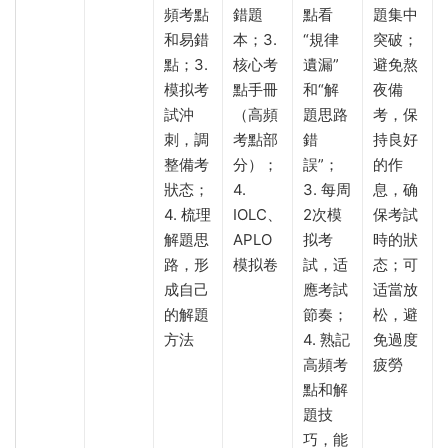
頻考點
錯題
點看
題集中
和易錯
本；3.
“規律
突破；
點；3.
核心考
遺漏”
避免熬
模拟考
點手冊
和“解
夜備
試沖
（高頻
題思路
考，保
刺，調
考點部
錯
持良好
整備考
分）；
誤”；
的作
狀态；
4.
3. 每周
息，确
4. 梳理
IOLC、
2次模
保考試
解題思
APLO
拟考
時的狀
路，形
模拟卷
試，适
态；可
成自己
應考試
适當放
的解題
節奏；
松，避
方法
4. 熟記
免過度
高頻考
疲勞
點和解
題技
巧，能