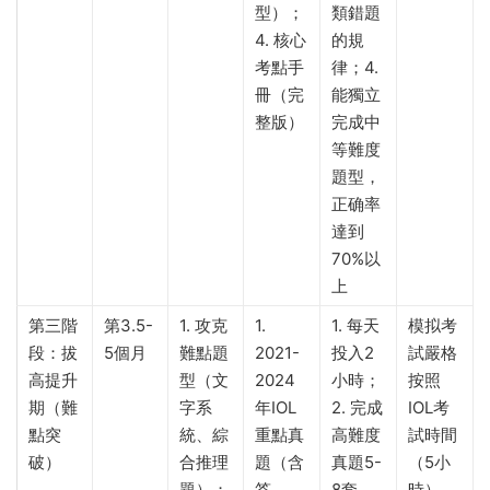
型）；
類錯題
4. 核心
的規
考點手
律；4.
冊（完
能獨立
整版）
完成中
等難度
題型，
正确率
達到
70%以
上
第三階
第3.5-
1. 攻克
1.
1. 每天
模拟考
段：拔
5個月
難點題
2021-
投入2
試嚴格
高提升
型（文
2024
小時；
按照
期（難
字系
年IOL
2. 完成
IOL考
點突
統、綜
重點真
高難度
試時間
破）
合推理
題（含
真題5-
（5小
題）；
答
8套，
時），