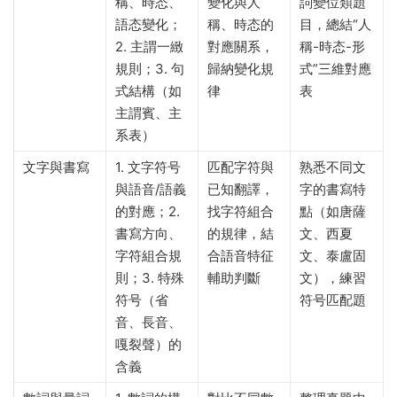
稱、時态、
變化與人
詞變位類題
語态變化；
稱、時态的
目，總結“人
2. 主謂一緻
對應關系，
稱-時态-形
規則；3. 句
歸納變化規
式”三維對應
式結構（如
律
表
主謂賓、主
系表）
文字與書寫
1. 文字符号
匹配字符與
熟悉不同文
與語音/語義
已知翻譯，
字的書寫特
的對應；2.
找字符組合
點（如唐薩
書寫方向、
的規律，結
文、西夏
字符組合規
合語音特征
文、泰盧固
則；3. 特殊
輔助判斷
文），練習
符号（省
符号匹配題
音、長音、
嘎裂聲）的
含義