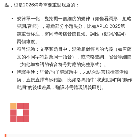
點，也是2026備考需要重點規避的：
規律單一化：隻挖掘一個維度的規律（如僅看詞形，忽略
聲調/音節），導緻部分小題失分，比如APLO 2025第一
題重音标注，需同時考慮音節長短、詞性（動詞/名詞）
兩個維度。
符号混淆：文字類題目中，混淆相似符号的含義（如唐薩
文的不同字符對應同一語音），或忽略聲調、省音等細節
（如他加祿語的省音符号對應的完整形式）。
翻譯生硬：詞彙/句子翻譯題中，未結合語言規律靈活轉
換，直接直譯導緻錯誤，比如洛馬語中“狀态動詞”與“動作
動詞”的後綴差異，翻譯時需體現語義區别。