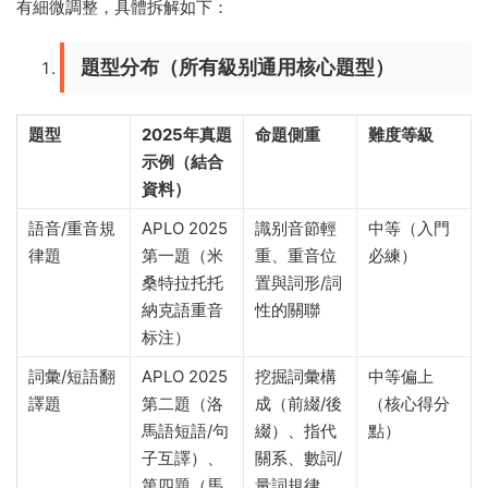
有細微調整，具體拆解如下：
題型分布（所有級别通用核心題型）
題型
2025年真題
命題側重
難度等級
示例（結合
資料）
語音/重音規
APLO 2025
識别音節輕
中等（入門
律題
第一題（米
重、重音位
必練）
桑特拉托托
置與詞形/詞
納克語重音
性的關聯
标注）
詞彙/短語翻
APLO 2025
挖掘詞彙構
中等偏上
譯題
第二題（洛
成（前綴/後
（核心得分
馬語短語/句
綴）、指代
點）
子互譯）、
關系、數詞/
第四題（馬
量詞規律