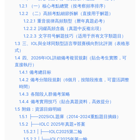
1.2.1
（一）核心考點總覽（按考察頻率排序）
1.2.2
（二）高頻考點細節拆解（直接用于解題）
1.2.2.1
重音規律高頻類型（曆年真題必考）
1.2.2.2
詞綴高頻含義（真題中反複出現）
1.2.2.3
文字符号解題技巧（适用于所有文字類題目）
1.3
三、IOL與全球同類型語言學競賽橫向對比評測（表格形
式）
1.4
四、2026年IOL詳細備考複習規劃（貼合考生實際，可
直接執行）
1.4.1
備考總目标
1.4.2
備考分階段規劃（6個月，按階段推進，可靈活調整
時間）
1.4.3
各階段人群備考策略
1.4.4
備考實用技巧（貼合真題資料，高效提分）
1.5
附錄：資源目錄明細
1.5.1
├──2025IOL題庫（2014-2024重點題目摘錄）
1.5.2
├──IOLC 2025年真題+答案
1.5.2.1
| ├──IOLC2025第二輪
1.5.2.2
| └──IOLC2025年第一輪