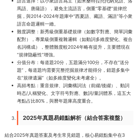
語言選擇：以小衆語言爲主（如米桑特拉托托納克語、洛
馬語、唐薩語），避免主流語言，側重“零基礎”規律挖
掘，與2014-2024年題庫中“西夏語、藏語、滿語”等小衆
語言命題邏輯一緻。
難度調整：新秀級側重基礎規律（如數字對應、簡單詞彙
配對），專業級側重複雜邏輯（如動詞多維度變化、複合
名詞構成），整體難度較2024年略有提升，主要體現在
“規律隐蔽性”增強。
分值分布：每道題20分，五題滿分100分，不存在“送分
題”，每道題均需要完整挖掘規律才能得分，錯題多集中
在“規律遺漏”（如多維度變化未考慮全）。
高頻考點：重音規律、詞彙構詞法（前綴/後綴）、動詞
時态/人稱變化、文字符号對應、數詞/量詞體系，這五大
考點占比80%，與曆年題庫高度重合。
2025年真題易錯點解析（結合答案複盤）
結合2025年真題答案及考生常見錯題，核心易錯點集中在3