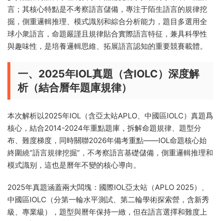
言；其核心特點是不考察語言儲備，專注于陌生語言的規律挖
掘，側重邏輯推理、模式識别和綜合分析能力，題目多選用全
球小衆語言，命題嚴謹且規律貼合實際語言特征，兼具科學性
與趣味性，是培養邏輯思維、拓展語言認知的重要競賽載體。
一、2025年IOL真題（含IOLC）深度解
析（結合曆年題庫規律）
本次解析以2025年IOL（含亞太站APLO、中國區IOLC）真題爲
核心，結合2014-2024年重點題庫，拆解命題規律、題型分
布、難度梯度，同時關聯2026年備考重點——IOL命題核心始
終圍繞“語言規律挖掘”，不考察語言基礎儲備，側重邏輯推理和
模式識别，這也是曆年不變的核心導向。
2025年真題涵蓋兩大闆塊：國際IOL亞太站（APLO 2025）、
中國區IOLC（分第一輪水平測試、第二輪學術探索營，含新秀
級、專業級），題型與曆年保持一緻，但在語言選擇和難度上