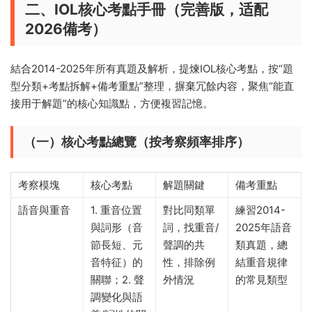
二、IOL核心考點手冊（完善版，适配
2026備考）
結合2014-2025年所有真題及解析，提煉IOL核心考點，按“題
型分類+考點拆解+備考重點”整理，摒棄冗餘内容，聚焦“能直
接用于解題”的核心知識點，方便複習記憶。
（一）核心考點總覽（按考察頻率排序）
考察模塊
核心考點
解題關鍵
備考重點
語音與重音
1. 重音位置
對比同類單
練習2014-
與詞形（音
詞，找重音/
2025年語音
節長短、元
聲調的共
類真題，總
音特征）的
性，排除例
結重音規律
關聯；2. 聲
外情況
的常見類型
調變化與語