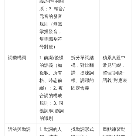
義/詞性的關
系；3. 輔音/
元音的發音
規則（無需
掌握發音，
隻需識别符
号對應）
詞彙構詞
1. 前綴/後綴
拆分單詞結
積累真題中
的語義（如
構，對比翻
常見詞綴，
複數、所有
譯，提煉詞
整理“詞綴-
格、時态前
根、詞綴的
語義”對應表
綴）；2. 複
固定含義
合詞的構成
規則；3. 同
義詞/同源詞
的識别
語法與動詞
1. 動詞的人
找動詞形式
重點練習動