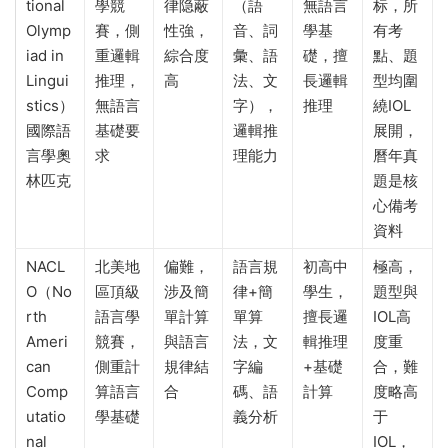
tional
學競
律隐蔽
（語
無語言
标，所
Olymp
賽，側
性強，
音、詞
學基
有考
iad in
重邏輯
綜合度
彙、語
礎，擅
點、題
Lingui
推理，
高
法、文
長邏輯
型均圍
stics）
無語言
字），
推理
繞IOL
國際語
基礎要
邏輯推
展開，
言學奧
求
理能力
曆年真
林匹克
題是核
心備考
資料
NACL
北美地
偏難，
語言規
初高中
極高，
O（No
區頂級
涉及簡
律+簡
學生，
題型與
rth
語言學
單計算
單算
擅長邏
IOL高
Ameri
競賽，
與語言
法，文
輯推理
度重
can
側重計
規律結
字編
+基礎
合，難
Comp
算語言
合
碼、語
計算
度略高
utatio
學基礎
義分析
于
nal
IOL，