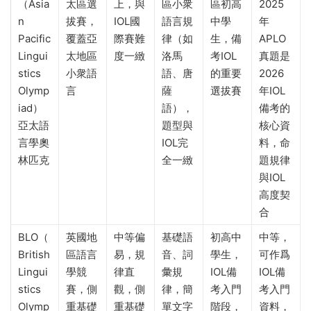
（Asia
太區選
上，與
區小衆
區初高
2025
n
拔賽，
IOL國
語言規
中學
年
Pacific
覆蓋亞
際賽難
律（如
生，備
APLO
Lingui
太地區
度一緻
洛馬
考IOL
真題是
stics
小衆語
語、唐
的重要
2026
Olymp
言
薩
選拔賽
年IOL
iad）
語），
備考的
亞太語
題型與
核心資
言學奧
IOL完
料，命
林匹克
全一緻
題規律
與IOL
高度契
合
BLO（
英國地
中等偏
基礎語
初高中
中等，
British
區語言
易，規
音、詞
學生，
可作爲
Lingui
學競
律直
彙規
IOL備
IOL備
stics
賽，側
觀，側
律，簡
考入門
考入門
Olymp
重基礎
重基礎
單文字
階段，
資料，