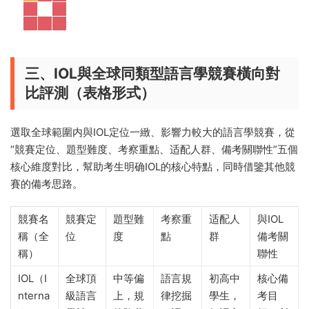
三、IOL與全球同類型語言學競賽橫向對
比評測（表格形式）
選取全球範圍内與IOL定位一緻、影響力較大的語言學競賽，從
“競賽定位、題型難度、考察重點、适配人群、備考關聯性”五個
核心維度對比，幫助考生明确IOL的核心特點，同時借鑒其他競
賽的備考思路。
競賽名
競賽定
題型難
考察重
适配人
與IOL
稱（全
位
度
點
群
備考關
稱）
聯性
IOL（I
全球頂
中等偏
語言規
初高中
核心備
nterna
級語言
上，規
律挖掘
學生，
考目