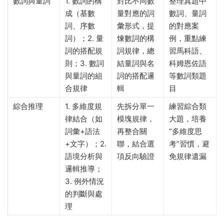
數詞與量詞
1. 數詞的構
對比不同數
整理真題中
成（基數
量對應的詞
數詞、量詞
詞、序數
彙形式，提
的對應案
詞）；2. 量
煉數詞的構
例，重點練
詞的搭配規
詞規律，總
習馬科語、
則；3. 數詞
結量詞與名
科姆恩佐語
與量詞的組
詞的搭配邏
等數詞類題
合規律
輯
目
綜合推理
1. 多維度規
先拆分單一
練習綜合類
律結合（如
模塊規律，
大題，培養
詞彙+語法
再整合關
“多維度思
+文字）；2.
聯，結合選
考”習慣，避
語境分析與
項反向驗證
免規律遺漏
邏輯推導；
3. 例外情況
的判斷與處
理