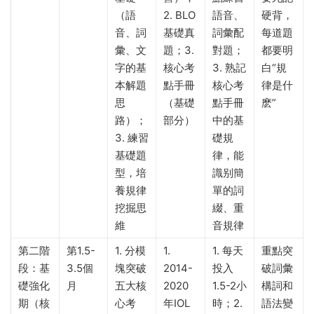
（語
2. BLO
語音、
硬背，
音、詞
基礎真
詞彙配
每道題
彙、文
題；3.
對題；
都要明
字的基
核心考
3. 熟記
白“規
本解題
點手冊
核心考
律是什
思
（基礎
點手冊
麽”
路）；
部分）
中的基
3. 練習
礎規
基礎題
律，能
型，培
識别簡
養規律
單的詞
挖掘思
綴、重
維
音規律
第二階
第1.5-
1. 分模
1.
1. 每天
重點突
段：基
3.5個
塊突破
2014-
投入
破詞彙
礎強化
月
五大核
2020
1.5-2小
構詞和
期（核
心考
年IOL
時；2.
語法變