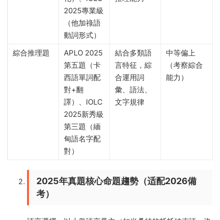
2025專業級
（他加祿語
動詞形式）
綜合推理題
APLO 2025
結合多類語
中等偏上
第五題（卡
言特征，綜
（考察綜合
西語單詞配
合運用詞
能力）
對+翻
彙、語法、
譯）、IOLC
文字規律
2025新秀級
第三題（緬
甸語名字配
對）
2025年真題核心命題趨勢（适配2026備
考）