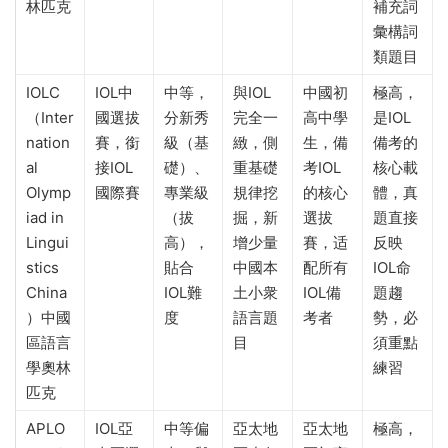
林匹克
補充詞
彙構詞
類題目
IOLC
IOL中
中等，
與IOL
中國初
極高，
（Inter
國選拔
分新秀
完全一
高中學
是IOL
nation
賽，銜
級（基
緻，側
生，備
備考的
al
接IOL
礎）、
重基礎
考IOL
核心載
Olymp
國際賽
專業級
規律挖
的核心
體，真
iad in
（拔
掘，新
選拔
題直接
Lingui
高），
增少量
賽，适
反映
stics
貼合
中國本
配所有
IOL命
China
IOL難
土小衆
IOL備
題趨
）中國
度
語言題
考者
勢，必
區語言
目
須重點
學奧林
練習
匹克
APLO
IOL亞
中等偏
亞太地
亞太地
極高，