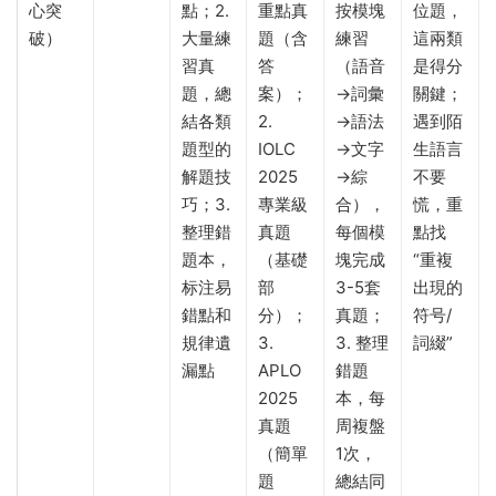
心突
點；2.
重點真
按模塊
位題，
破）
大量練
題（含
練習
這兩類
習真
答
（語音
是得分
題，總
案）；
→詞彙
關鍵；
結各類
2.
→語法
遇到陌
題型的
IOLC
→文字
生語言
解題技
2025
→綜
不要
巧；3.
專業級
合），
慌，重
整理錯
真題
每個模
點找
題本，
（基礎
塊完成
“重複
标注易
部
3-5套
出現的
錯點和
分）；
真題；
符号/
規律遺
3.
3. 整理
詞綴”
漏點
APLO
錯題
2025
本，每
真題
周複盤
（簡單
1次，
題
總結同