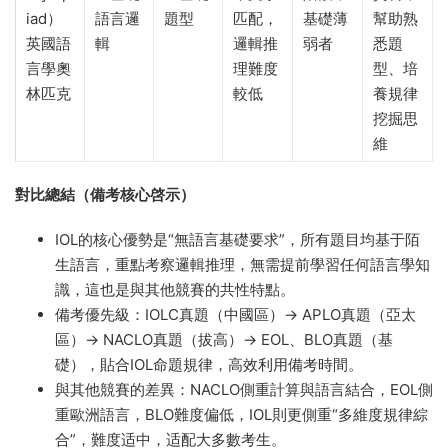
iad）
語言邏
題型
匹配，
基礎薄
幫助熟
英國語
輯
邏輯推
弱者
悉題
言學奧
理難度
型、培
林匹克
較低
養規律
挖掘思
維
對比總結（備考核心啓示）
IOL的核心優勢是“無語言基礎要求”，所有題目均基于陌
生語言，重點考察邏輯推理，無需提前學習任何語言學知
識，這也是與其他競賽的共性特點。
備考優先級：IOLC真題（中國區）→ APLO真題（亞太
區）→ NACLO真題（拔高）→ EOL、BLO真題（基
礎），貼合IOL命題規律，高效利用備考時間。
與其他競賽的差異：NACLO側重計算與語言結合，EOL側
重歐洲語言，BLO難度偏低，IOL則更側重“多維度規律綜
合”，難度适中，适配大多數考生。