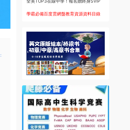
全美TOP3在線中學！報名贈終身SVIP
學霸必備百度雲網盤教育資源資料目錄
: