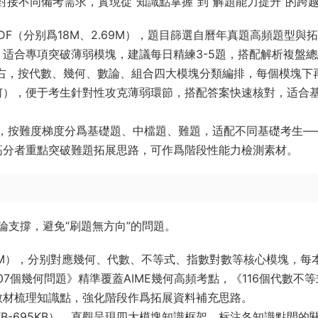
對接不同備考需求，實現從“知識點掌握”到“解題能力提升”的跨
DF（分别爲18M、2.69M），題目篩選自曆年真題高頻題型與
适合專項突破薄弱模塊，建議每日精練3-5題，搭配解析複盤總
左右，按代數、幾何、數論、組合四大模塊分類編排，每個模塊下
何），便于考生針對性攻克薄弱環節，搭配答案快速核對，适合
），按難度梯度分爲基礎題、中檔題、難題，适配不同基礎考生—
高分者重點突破難題拓展思路，可作爲階段性能力檢測素材。
論支撐，避免“刷題無方向”的問題。
3.74M），分别對應幾何、代數、不等式、指數對數等核心模塊，每
7個幾何問題》精準覆蓋AIME幾何高頻考點，《116個代數不等
教材梳理知識點，強化階段作爲拓展資料補充思路。
4KB-695KB），直觀呈現四大模塊知識框架，标注各知識點間的