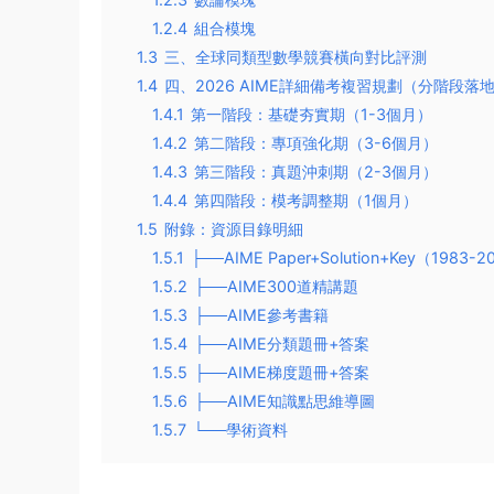
1.2.4
組合模塊
1.3
三、全球同類型數學競賽橫向對比評測
1.4
四、2026 AIME詳細備考複習規劃（分階段落
1.4.1
第一階段：基礎夯實期（1-3個月）
1.4.2
第二階段：專項強化期（3-6個月）
1.4.3
第三階段：真題沖刺期（2-3個月）
1.4.4
第四階段：模考調整期（1個月）
1.5
附錄：資源目錄明細
1.5.1
├──AIME Paper+Solution+Key（1983-
1.5.2
├──AIME300道精講題
1.5.3
├──AIME參考書籍
1.5.4
├──AIME分類題冊+答案
1.5.5
├──AIME梯度題冊+答案
1.5.6
├──AIME知識點思維導圖
1.5.7
└──學術資料