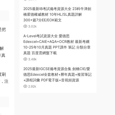
2025最新IB考試備考資源大全 23科牛津劍
橋霍德權威教材 10年HL/SL真題詳解
300+篇7分EE/EOK範文
3.02k
是把
A-Level考試資源大全 愛德思
Edexcel+CAIE+AQA+OCR教材 最新考綱
10-25年10月真題 PPT課件 筆記 分類分章
方解
真題 百度雲網盤下載
年真
3.48k
2025最新IGCSE備考資源合集 劍橋CIE/愛
度刷
德思Edexcel全套教材+曆年真題+複習筆記
+課程詞彙 PDF電子版+音視頻資源
材，注
2.92k