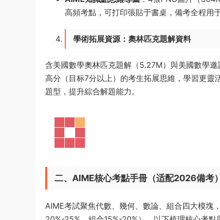
高頻考點，可打印張貼于書桌，備考全程用
學術拓展資源：奧林匹克題解資料
含美國數學奧林匹克題解（5.27M）與美國數學邀請
高分（目标7分以上）的考生拓展思維，學習更靈活
題型，提升綜合解題能力。
二、AIME核心考點手冊（适配2026備考
AIME考試聚焦代數、幾何、數論、組合四大模塊，各
20%-25%、組合15%-20%），以下梳理核心