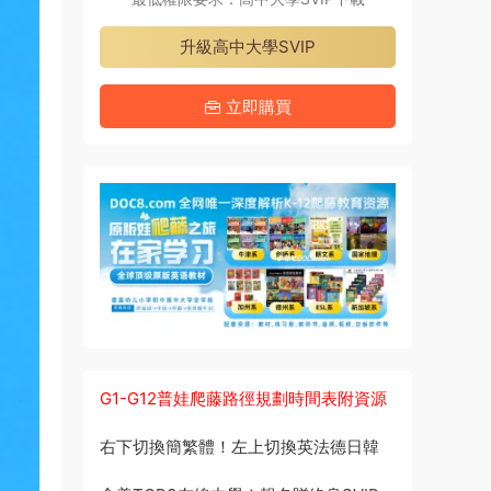
升級高中大學SVIP
立即購買
G1-G12普娃爬藤路徑規劃時間表附資源
右下切換簡繁體！左上切換英法德日韓