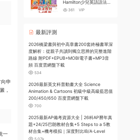
視頻
Hamilton少兒英語語法教
材 全六級PDF電子版學生
361
VIP
書測試手冊 視頻資源 互
動軟件 百度網盤下載
最新評測
E
2026橋梁書與初中高章書200套終極書單深
度解析：從親子共讀到獨立思辨的完整進階
路線 附PDF+EPUB+MOBI電子書+MP3音
頻 百度雲網盤下載
534
方向申
2026最新英文科普動畫大全 Science
沉澱，
Animation & Cartoons 初級中級高級藍思值
200/450/650 百度雲網盤下載
700
2025最新AP備考資源大全 | 26科AP曆年真
題+24/25巴朗教材合集+5 Steps to a 5教
材合集+機考模拟｜深度對比IB/A-Level
統一
5.07k