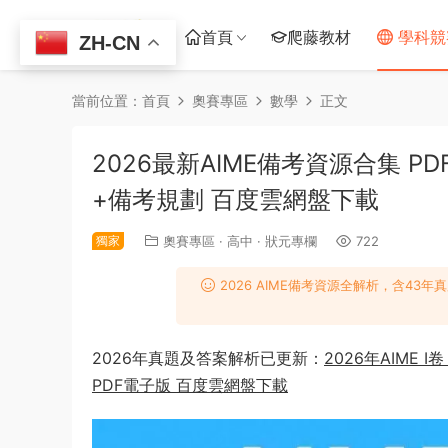
首頁
爬藤教材
學科競
ZH-CN
當前位置：
首頁
奧賽專區
數學
正文
2026最新AIME備考資源合集 P
+備考規劃 百度雲網盤下載
獨家
奧賽專區
·
高中
·
狀元專欄
722
2026 AIME備考資源全解析，含4
2026年真題及答案解析已更新：
2026年AIME
PDF電子版 百度雲網盤下載