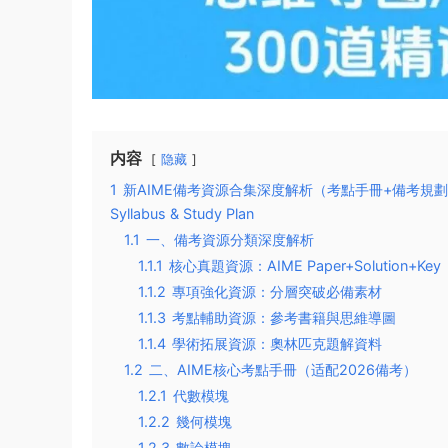
内容
隐藏
1
新AIME備考資源合集深度解析（考點手冊+備考規劃+全球對比）| 2
Syllabus & Study Plan
1.1
一、備考資源分類深度解析
1.1.1
核心真題資源：AIME Paper+Solution+Key
1.1.2
專項強化資源：分層突破必備素材
1.1.3
考點輔助資源：參考書籍與思維導圖
1.1.4
學術拓展資源：奧林匹克題解資料
1.2
二、AIME核心考點手冊（适配2026備考）
1.2.1
代數模塊
1.2.2
幾何模塊
1.2.3
數論模塊