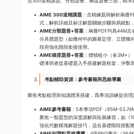
含300道精講題、分類題冊、梯度題冊三類，精準
AIME 300道精講題
：含精練題與解析兩冊P
式，解析詳細且标注解題關鍵步驟與易錯點，
AIME分類題冊+答案
：兩冊PDF均爲44M
分具體題型（如幾何中的圓幂定理、立體幾
段與強化階段銜接使用。
AIME梯度題冊+答案
：體積較小（各3M+
礎薄弱者從基礎題入手搭建解題框架，沖擊
考點輔助資源：參考書籍與思維導圖
聚焦考點梳理與知識體系搭建，爲專項訓練提供理
AIME參考書籍
：5本專項PDF（85M-5
聚焦一類題型的深度講解與拓展練習，如《10
強化代數模塊解題技巧，适合基礎階段搭配
AIME知識點思維導圖
：4張PNG圖片（36