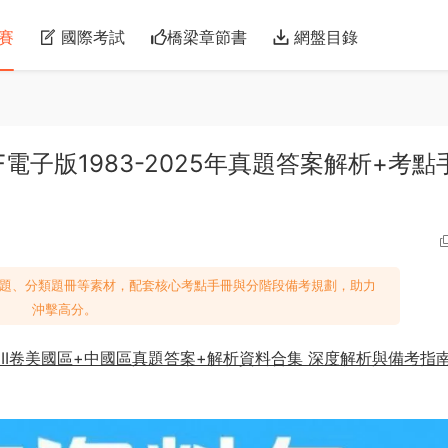
賽
國際考試
橋梁章節書
網盤目錄
DF電子版1983-2025年真題答案解析+考點
3年真題、分類題冊等素材，配套核心考點手冊與分階段備考規劃，助力
沖擊高分。
 I卷 II卷美國區+中國區真題答案+解析資料合集 深度解析與備考指