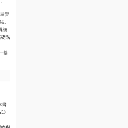
越。
拓展變
結。
再細
基礎階
—基
本書
式》
關聯與