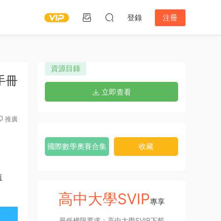
登錄
注冊
資源目錄
手冊
立即查看
推廣
國際數學奧賽合集
收藏
南
高中大學SVIP
專享
最低權限要求：高中大學SVIP下載