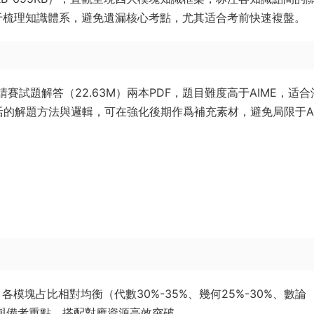
于梳理知識體系，避免遺漏核心考點，尤其适合考前快速複盤。
賽試題解答（22.63M）兩本PDF，題目難度高于AIME，适合
的解題方法與邏輯，可在強化後期作爲補充素材，避免局限于AI
）
模塊占比相對均衡（代數30%-35%、幾何25%-30%、數論
考點與備考重點，搭配對應資源高效突破。