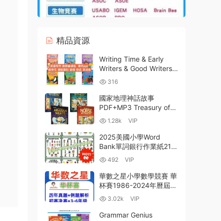
精品資源
Writing Time & Early
Writers & Good Writers
& Smart Writers 中小學
316
英語寫作階梯訓練課程
PDF電子版+PPT課件
國家地理神話故事
+MP3音頻 百度雲網盤下
PDF+MP3 Treasury of
載
Greek
1.28k
VIP
Mythology_Egyptian
Mythology_Norse
2025美國小學Word
Mythology_Arabian
Bank單詞銀行作業紙21主
Nights 百度雲網盤下載
題1000頁資源解析+PDF
492
VIP
電子版資源下載+教學指
南
華數之星小學數學競賽 華
杯賽1986-2024年曆屆小
中組小高組夏令營冬令營
3.02k
VIP
真題PDF+Word合集附答
案解析 12-20屆決賽試題
Grammar Genius