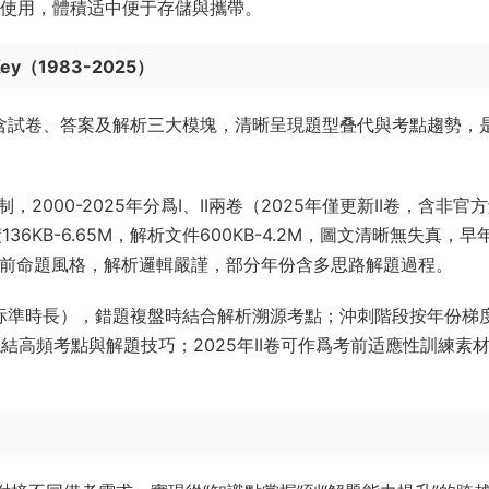
場景使用，體積适中便于存儲與攜帶。
Key（1983-2025）
，含試卷、答案及解析三大模塊，清晰呈現題型叠代與考點趨勢，
，2000-2025年分爲I、II兩卷（2025年僅更新II卷，含非官
6KB-6.65M，解析文件600KB-4.2M，圖文清晰無失真，早
合當前命題風格，解析邏輯嚴謹，部分年份含多思路解題過程。
鍾标準時長），錯題複盤時結合解析溯源考點；沖刺階段按年份梯
結高頻考點與解題技巧；2025年II卷可作爲考前适應性訓練素