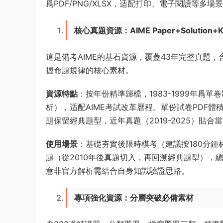
爲PDF/PNG/XLSX，适配打印、電子閱讀等多
核心真題資源：AIME Paper+Solution+
這是備考AIME的基石資源，覆蓋43年完整真題
握命題規律的核心素材。
資源特點
：按年份精準歸檔，1983-1999年爲單卷制
析），适配AIME考試改革曆程。單份試卷PDF體積13
題保留經典題型，近年真題（2019-2025）貼
使用場景
：基礎夯實後限時模考（建議按180分
題（從2010年後真題切入，再回溯經典題型），總
意非官方解析需結合自身知識驗證思路。
專項強化資源：分層突破必備素材