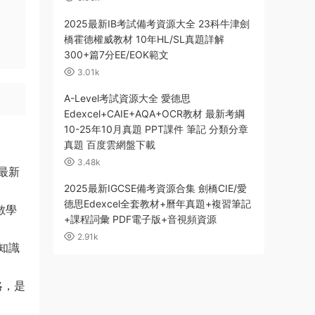
2025最新IB考試備考資源大全 23科牛津劍
橋霍德權威教材 10年HL/SL真題詳解
300+篇7分EE/EOK範文
3.01k
A-Level考試資源大全 愛德思
Edexcel+CAIE+AQA+OCR教材 最新考綱
10-25年10月真題 PPT課件 筆記 分類分章
真題 百度雲網盤下載
3.48k
最新
2025最新IGCSE備考資源合集 劍橋CIE/愛
德思Edexcel全套教材+曆年真題+複習筆記
爲數學
+課程詞彙 PDF電子版+音視頻資源
2.91k
知識
策略，是