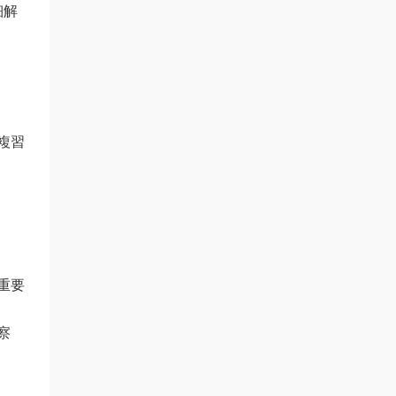
細解
複習
重要
察