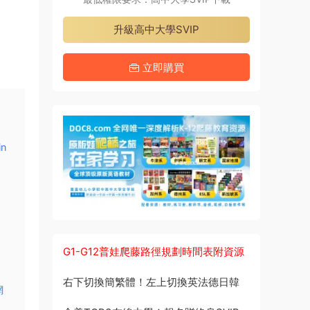
升級高中大學SVIP
立即購買
in
G1-G12普娃爬藤路徑規劃時間表附資源
右下切換簡繁體！左上切換英法德日韓
網