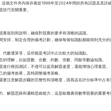
：這個文件夾内保存着從1998年至2024年間的所有試題及其詳
題技巧至關重要。
競賽規則和說明，确保對競賽的要求有清晰的認識。
間安排，制定合理的備考計劃，确保每個知識點都能得到充分的
、代數運算等，這些都是考試中占比較大的知識點。
念的理解，比如質數、合數、約數、倍數、同餘等數論知識。
題進行模拟測試，不僅可以提高解題速度，還能增強心理素質。
己的備考效果，及時調整備考策略。
還要注意解題步驟的完整性和清晰度，因爲這在評分标準中占有
力、解題思路和邏輯思維能力，這是歐幾裏得數學競賽的重要考