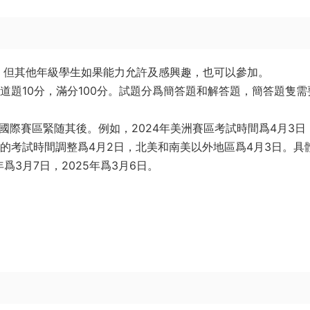
，但其他年級學生如果能力允許及感興趣，也可以參加。
每道題10分，滿分100分。試題分爲簡答題和解答題，簡答題隻需
。
國際賽區緊随其後。例如，2024年美洲賽區考試時間爲4月3日
區的考試時間調整爲4月2日，北美和南美以外地區爲4月3日。具
爲3月7日，2025年爲3月6日。