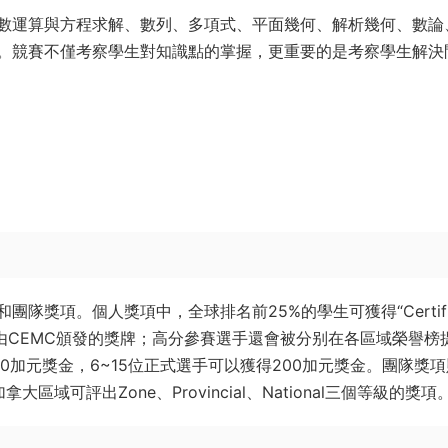
數運算與方程求解、數列、多項式、平面幾何、解析幾何、數論
。競賽不僅考察學生對知識點的掌握，更重要的是考察學生解決
獎項。個人獎項中，全球排名前25%的學生可獲得“Certific
軍可獲得由CEMC頒發的獎牌；高分參賽選手還會被分别在各區域榮譽榜
0加元獎金，6~15位正式選手可以獲得200加元獎金。團隊獎
可評出Zone、Provincial、National三個等級的獎項