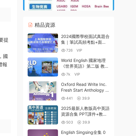
精品資源
2024國際學校面試真題合
要提
集｜筆試高頻考點+面試
滿分回答模闆｜附光劍
726
VIP
+領科+世外+平和模拟題
，國
解析｜免費領取面試寶典
World English 國家地理
體報
《世界英語》第二版 教材
PDF 練習冊 MP3音頻
7k
VIP
MP4視頻 百度網盤下
載-1.91GB
Oxford Read Write Inc.
Fresh Start Anthology 1-
5 ​牛津樹新起點文集​全套
441
39.9
PDF電子版
2025最新人教版高中英語
資源合集 PPT課件+教案
學案+試卷練習+知識總結
503
39.9
等 PDF+WORD電子版下
載
English Singsing全集 0