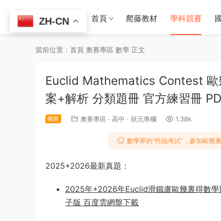
首頁
爬藤教材
學科競賽
ZH-CN
當前位置：
首頁
奧賽專區
數學
正文
Euclid Mathematics Con
案+解析 分類題冊 官方練習冊 PD
獨家
奧賽專區
·
高中
·
狀元專欄
1.38k
數學界的“托福考試”，參加歐幾
2025+2026最新真題：
2025年+2026年Euclid滑鐵盧歐幾裏得
子版 百度雲網盤下載