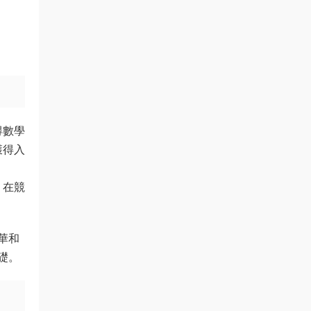
得數學
獲得入
。在競
華和
礎。