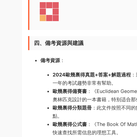
四、備考資源與建議
備考資源
：
2024歐幾裏得真題+答案+解題過程
：
一年的考試趨勢非常有幫助。
歐幾裏得備賽書
：《Euclidean Geom
奧林匹克設計的一本書籍，特别适合那
歐幾裏得分類題冊
：此文件按照不同的
點。
歐幾裏得公式書
：《The Book Of M
快速查找所需信息的理想工具。