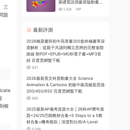
基礎英語啓蒙原版動畫神
、三
作 英語唱歌 全套480集
1.32k
VIP
1080P【高清MP4 MP3-
問題
19GB】
最新評測
2026橋梁書與初中高章書200套終極書單深
度解析：從親子共讀到獨立思辨的完整進階
路線 附PDF+EPUB+MOBI電子書+MP3音
頻 百度雲網盤下載
531
2026最新英文科普動畫大全 Science
Animation & Cartoons 初級中級高級藍思值
ate
200/450/650 百度雲網盤下載
提
695
項則根
2025最新AP備考資源大全 | 26科AP曆年真
。
題+24/25巴朗教材合集+5 Steps to a 5教
材合集+機考模拟｜深度對比IB/A-Level
5.06k