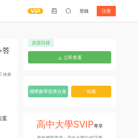
登錄
注冊
資源目錄
題+答
立即查看
推廣
國際數學競賽合集
收藏
D電
高中大學SVIP
專享
最低權限要求：高中大學SVIP下載