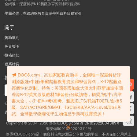
全網唯一深度解析K12爬藤教育資源和學習資料
學霸必備：在線網盤教育資源學習資料目錄索引
關于
贊助細則
免責聲明
投稿須知
聯系站長
DOC8.com，高知家庭教育助手，全網唯一深度解析評
搜索
測原版娃/牛娃/學霸爬藤教育資源和學習資料，K-12爬藤路
徑個性化定制。特色：美國英國加拿大澳大利亞新加坡中國
香港K-12英文原版教材/練習冊/分級讀物，橋梁/初/中/高章
書大全，小升初/中考/高考、雅思IELTS/托福TOEFL/劍橋5
在線搜索GK-G12海量英文原版教材/章節書/國際考試/學科競賽資料！
級、SAT/ACT/GRE/GMAT、IGCSE/IB/AP/A-Level/DSE考
資料失效？沒找到需要的？網站意見建議？請提交工單
查看我的工單
試、全球數學物理化學生物信息學商科競賽資源！
Copyright © 2004-2026 多課吧
DOC8.com
渝ICP備2022004389号-1
渝公
網安備50010502003111号
多課吧DOC8.com是一個資料信息評測及分享獲取的平台，不确保部分用戶上