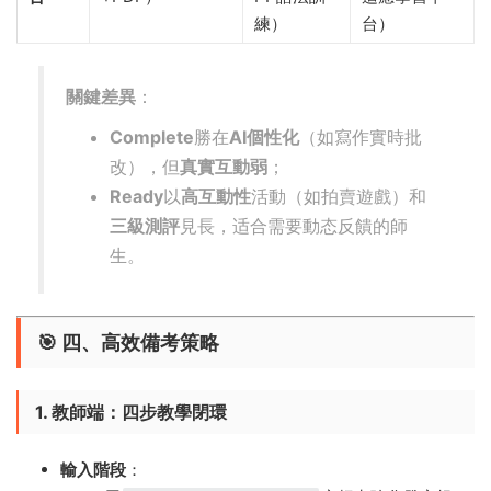
練）
台）
關鍵差異
​：
Complete
勝在
AI個性化
​（如寫作實時批
改），但
真實互動弱
；
Ready
以
高互動性
活動（如拍賣遊戲）和
三級測評
見長，适合需要動态反饋的師
生。
🎯 ​
四、高效備考策略
1. 教師端：四步教學閉環
輸入階段
​：