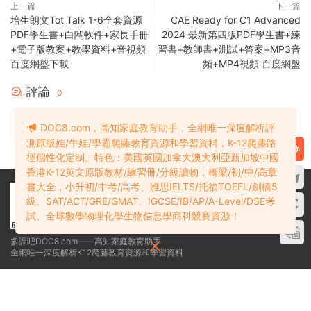
上一篇
下一篇
培生朗文Tot Talk 1-6全套資源
CAE Ready for C1 Advanced
PDF學生書+白闆軟件+家長手冊
2024 最新第四版PDF學生書+練
+電子版教案+教學資料+音視頻
習書+教師書+測試+答案+MP3音
百度網盤下載
頻+MP4視頻 百度網盤
評論
0
請先
登錄
DOC8.com，高知家庭教育助手，全網唯一深度解析評
測原版娃/牛娃/學霸爬藤教育資源和學習資料，K-12爬藤路
徑個性化定制。特色：美國英國加拿大澳大利亞新加坡中國
香港K-12英文原版教材/練習冊/分級讀物，橋梁/初/中/高章
書大全，小升初/中考/高考、雅思IELTS/托福TOEFL/劍橋5
級、SAT/ACT/GRE/GMAT、IGCSE/IB/AP/A-Level/DSE考
試、全球數學物理化學生物信息學商科競賽資源！
多課吧DOC8.com——高知家庭教育助手
全網唯一深度解析K12爬藤教育資源和學習資料
學霸必備：在線網盤教育資源學習資料目錄索引
關于