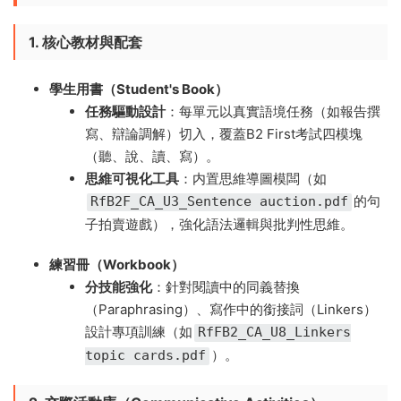
1. 核心教材與配套
學生用書（Student's Book）​
任務驅動設計
​：每單元以真實語境任務（如報告撰
寫、辯論調解）切入，覆蓋B2 First考試四模塊
（聽、說、讀、寫）。
思維可視化工具
​：内置思維導圖模闆（如
的句
RfB2F_CA_U3_Sentence auction.pdf
子拍賣遊戲），強化語法邏輯與批判性思維。
練習冊（Workbook）​
分技能強化
​：針對閱讀中的同義替換
（Paraphrasing）、寫作中的銜接詞（Linkers）
設計專項訓練（如
RfFB2_CA_U8_Linkers
）。
topic cards.pdf