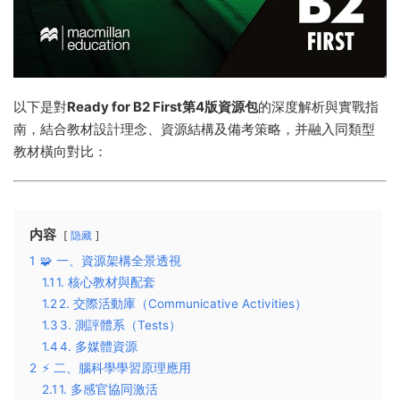
以下是對
Ready for B2 First第4版資源包
的深度解析與實戰指
南，結合教材設計理念、資源結構及備考策略，并融入同類型
教材橫向對比：
内容
隐藏
1
🧩 ​一、資源架構全景透視​
1.1
​1. 核心教材與配套​
1.2
​2. 交際活動庫（Communicative Activities）​​
1.3
​3. 測評體系（Tests）​​
1.4
​4. 多媒體資源​
2
⚡️ ​二、腦科學學習原理應用​
2.1
​1. 多感官協同激活​