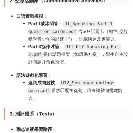
2. 交際活動庫（Communicative Activities）​
口語實戰模拟
​：
Part 1破冰問答
​：
U1_Speaking Part 1
含50+話題卡（如“社交媒
question cards.pdf
體對青少年的影響？”），訓練快速反應能力。
Part 3協作讨論
​：
U11_DIY Speaking Part
提供話題框架（如環保方案），學生自主設
3.pdf
計問題并角色扮演。
語法遊戲化學習
​：
連詞成句競技
​：
U12_Sentence endings
要求匹配主從句，培養複雜句構建能
game.pdf
力。
3. 測評體系（Tests）​
動态追蹤學習路徑
​：