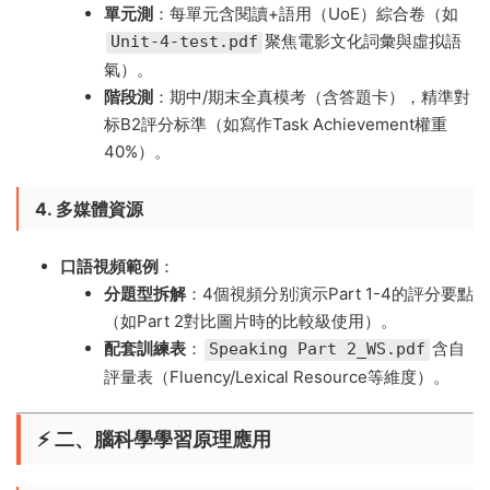
單元測
​：每單元含閱讀+語用（UoE）綜合卷（如
聚焦電影文化詞彙與虛拟語
Unit-4-test.pdf
氣）。
階段測
​：期中/期末全真模考（含答題卡），精準對
标B2評分标準（如寫作Task Achievement權重
40%）。
4. 多媒體資源
口語視頻範例
​：
分題型拆解
​：4個視頻分别演示Part 1-4的評分要點
（如Part 2對比圖片時的比較級使用）。
配套訓練表
​：
含自
Speaking Part 2_WS.pdf
評量表（Fluency/Lexical Resource等維度）。
⚡️ ​
二、腦科學學習原理應用