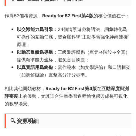
作爲B2備考資源，​
Ready for B2 First第4版
的核心價值在于：
以交際能力爲引擎
​：24個情景遊戲将語法、詞彙轉化爲
可操作的互動任務，契合腦科學“主動學習強化神經連接”
原理；
以動态反饋爲導航
​：三級測評體系（單元→階段→全真）
提供精準能力坐标，避免盲目刷題；
以真實語用爲終點
​：寫作範本（如文學評論）和口語框架
（如調解辯論）直擊高分評分标準。
相比其他同類教材，
Ready for B2 First第4版
在
互動深度
與
測
評密度
上的優勢，尤其适合注重學習過程愉悅感與成長可視化
的教學場景。
🔍 ​資源明細