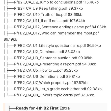
| ├──RfB2F_CA_U9_Jump to conclusions.pdf 115.48kb
| ├──RfB2F_CA_U9_Keep talking.pdf 89.37kb
| ├──RfFB2_CA_U10_Truth or lie.pdf 83.68kb
| ├──RfFB2_CA_U11_If or if not ....pdf 107.64kb
| ├──RfFB2_CA_U12_Sentence endings game.pdf 84.03kb
| ├──RfFB2_CA_U12_Who can remember the most.pdf
89.19kb
| ├──RfFB2_CA_U1_Lifestyle questionnaire.pdf 86.50kb
| ├──RfFB2_CA_U2_Dominoes.pdf 83.03kb
| ├──RfFB2_CA_U3_Sentence auction.pdf 99.08kb
| ├──RfFB2_CA_U4_Presenting a report.pdf 94.00kb
| ├──RfFB2_CA_U5_How to ....pdf 85.25kb
| ├──RfFB2_CA_U6_Definitions.pdf 89.81kb
| ├──RfFB2_CA_U7_Which property.pdf 97.57kb
| ├──RfFB2_CA_U8_Let_s grade each other.pdf 92.38kb
| └──RfFB2_CA_U8_Linkers topic cards.pdf 87.07kb
├──Ready for 4th B2 First Extra