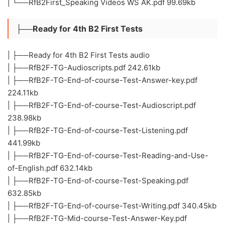
| └──RfB2First_Speaking Videos WS AK.pdf 99.69kb
├──Ready for 4th B2 First Tests
| ├──Ready for 4th B2 First Tests audio
| ├──RfB2F-TG-Audioscripts.pdf 242.61kb
| ├──RfB2F-TG-End-of-course-Test-Answer-key.pdf
224.11kb
| ├──RfB2F-TG-End-of-course-Test-Audioscript.pdf
238.98kb
| ├──RfB2F-TG-End-of-course-Test-Listening.pdf
441.99kb
| ├──RfB2F-TG-End-of-course-Test-Reading-and-Use-
of-English.pdf 632.14kb
| ├──RfB2F-TG-End-of-course-Test-Speaking.pdf
632.85kb
| ├──RfB2F-TG-End-of-course-Test-Writing.pdf 340.45kb
| ├──RfB2F-TG-Mid-course-Test-Answer-Key.pdf