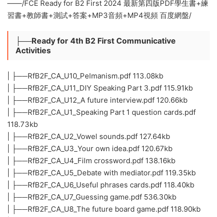
——/FCE Ready for B2 First 2024 最新第四版PDF學生書+練
習書+教師書+測試+答案+MP3音頻+MP4視頻 百度網盤/
├──Ready for 4th B2 First Communicative
Activities
| ├──RfB2F_CA_U10_Pelmanism.pdf 113.08kb
| ├──RfB2F_CA_U11_DIY Speaking Part 3.pdf 115.91kb
| ├──RfB2F_CA_U12_A future interview.pdf 120.66kb
| ├──RfB2F_CA_U1_Speaking Part 1 question cards.pdf
118.73kb
| ├──RfB2F_CA_U2_Vowel sounds.pdf 127.64kb
| ├──RfB2F_CA_U3_Your own idea.pdf 120.67kb
| ├──RfB2F_CA_U4_Film crossword.pdf 138.16kb
| ├──RfB2F_CA_U5_Debate with mediator.pdf 119.35kb
| ├──RfB2F_CA_U6_Useful phrases cards.pdf 118.40kb
| ├──RfB2F_CA_U7_Guessing game.pdf 536.30kb
| ├──RfB2F_CA_U8_The future board game.pdf 118.90kb