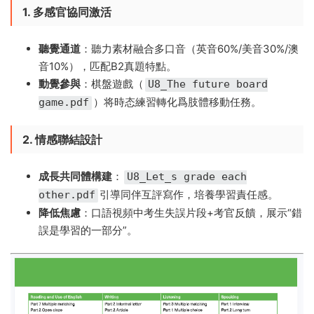
1. 多感官協同激活
聽覺通道
​：聽力素材融合多口音（英音60%/美音30%/澳
音10%），匹配B2真題特點。
動覺參與
​：棋盤遊戲（
U8_The future board
）将時态練習轉化爲肢體移動任務。
game.pdf
2. 情感聯結設計
成長共同體構建
​：
U8_Let_s grade each
引導同伴互評寫作，培養學習責任感。
other.pdf
降低焦慮
​：口語視頻中考生失誤片段+考官反饋，展示“錯
誤是學習的一部分”。