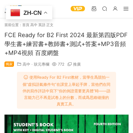
ZH-CN
當前位置：
首頁
高中
英語
正文
FCE Ready for B2 First 2024 最新第四版PDF
學生書+練習書+教師書+測試+答案+MP3音頻
+MP4視頻 百度網盤
獨家
高中
·
狀元專欄
772
推廣
使用Ready For B2 First教材，當學生爲競拍一
個“虛拟語氣條件句”在課堂上舉起手牌，當他們在同
伴的寫作評語中寫下“你的例證需要更具體”時——語
言能力已不再是試卷上的分數，而成爲思維碰撞的
真實工具。