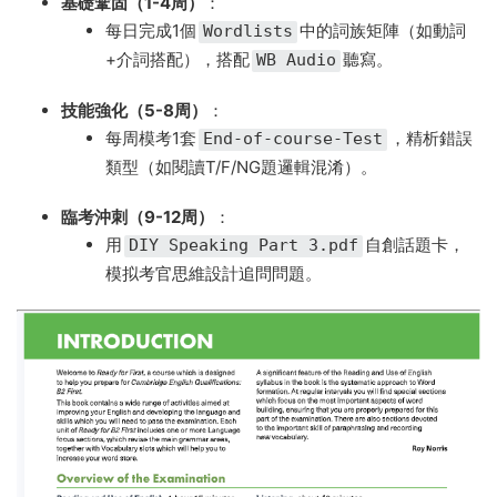
基礎鞏固（1-4周）​
​：
每日完成1個
中的詞族矩陣（如動詞
Wordlists
+介詞搭配），搭配
聽寫。
WB Audio
技能強化（5-8周）​
​：
每周模考1套
，精析錯誤
End-of-course-Test
類型（如閱讀T/F/NG題邏輯混淆）。
臨考沖刺（9-12周）​
​：
用
自創話題卡，
DIY Speaking Part 3.pdf
模拟考官思維設計追問問題。