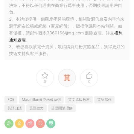
決策，不得以任何理由在商業行爲中使用，否則後果請用戶自
負。
2、本站僅提供一個觀摩學習的環境，相關資源信息及内容均來
源于網友投稿或網絡（百度網盤），版權争議與本站無關。如
有侵權，請郵件聯系3360166@qq.com 删除處理。詳見
權利
通知處理
。
3、若您喜歡該電子資源，敬請購買注冊實體産品，獲得更好的
技術支持與客戶服務。
賞
0
0
FCE
Macmillan麥克米倫系列
英文原版教材
英語寫作
英語口語
英語聽力
英語閱讀理解