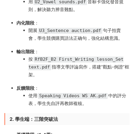
用
音标卡強化發音規
U2_Vowel sounds.pdf
則，解決聽力辨音難點。
内化階段
​：
開展
句子拍賣
U3_Sentence auction.pdf
會，學生競價購買語法正确句，強化結構意識。
輸出階段
​：
按
RfB2F_B2 First_Writing lesson_Set
指導文學評論寫作，搭建“觀點-例證”框
text.pdf
架。
反饋階段
​：
使用
中的評分
Speaking Videos WS AK.pdf
表，學生先自評再教師複核。
2. 學生端：三階突破法