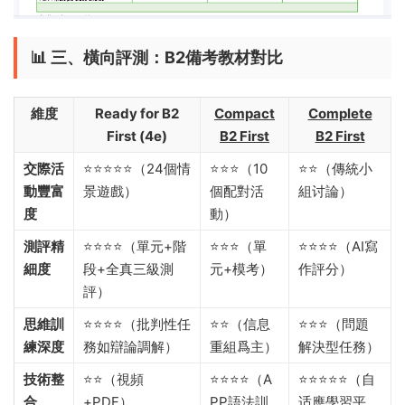
📊 ​
三、橫向評測：B2備考教材對比
維度
Ready for B2
Compact
Complete
First (4e)​
B2 First
B2 First
交際活
⭐⭐⭐⭐⭐（24個情
⭐⭐⭐（10
⭐⭐（傳統小
動豐富
景遊戲）
個配對活
組讨論）
度
動）
測評精
⭐⭐⭐⭐（單元+階
⭐⭐⭐（單
⭐⭐⭐⭐（AI寫
細度
段+全真三級測
元+模考）
作評分）
評）
思維訓
⭐⭐⭐⭐（批判性任
⭐⭐（信息
⭐⭐⭐（問題
練深度
務如辯論調解）
重組爲主）
解決型任務）
技術整
⭐⭐（視頻
⭐⭐⭐⭐（A
⭐⭐⭐⭐⭐（自
合
+PDF）
PP語法訓
适應學習平