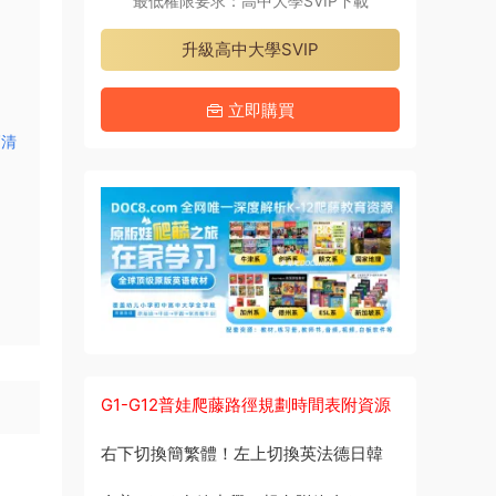
最低權限要求：高中大學SVIP下載
升級高中大學SVIP
立即購買
高清
G1-G12普娃爬藤路徑規劃時間表附資源
右下切換簡繁體！左上切換英法德日韓