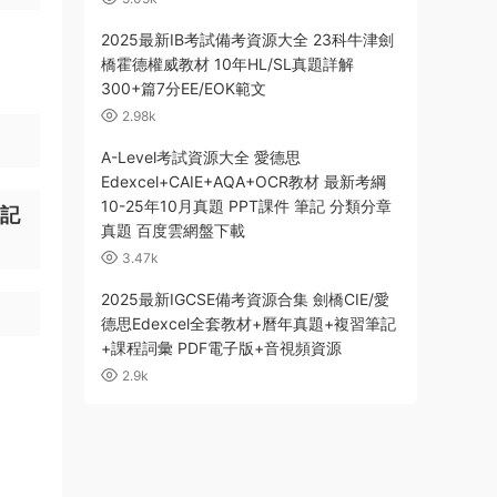
2025最新IB考試備考資源大全 23科牛津劍
橋霍德權威教材 10年HL/SL真題詳解
300+篇7分EE/EOK範文
2.98k
A-Level考試資源大全 愛德思
Edexcel+CAIE+AQA+OCR教材 最新考綱
10-25年10月真題 PPT課件 筆記 分類分章
助記
真題 百度雲網盤下載
3.47k
2025最新IGCSE備考資源合集 劍橋CIE/愛
德思Edexcel全套教材+曆年真題+複習筆記
+課程詞彙 PDF電子版+音視頻資源
2.9k