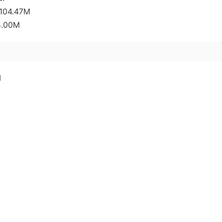
04.47M
.00M
M