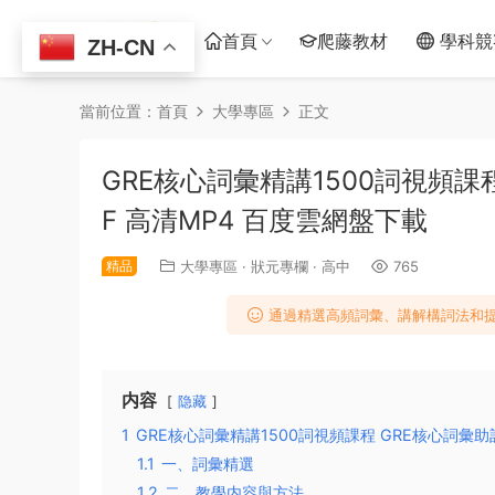
首頁
爬藤教材
學科競
ZH-CN
當前位置：
首頁
大學專區
正文
GRE核心詞彙精講1500詞視頻課
F 高清MP4 百度雲網盤下載
精品
大學專區
·
狀元專欄
·
高中
765
通過精選高頻詞彙、講解構詞法和提
内容
隐藏
1
GRE核心詞彙精講1500詞視頻課程 GRE核心詞彙
1.1
一、詞彙精選
1.2
二、教學内容與方法