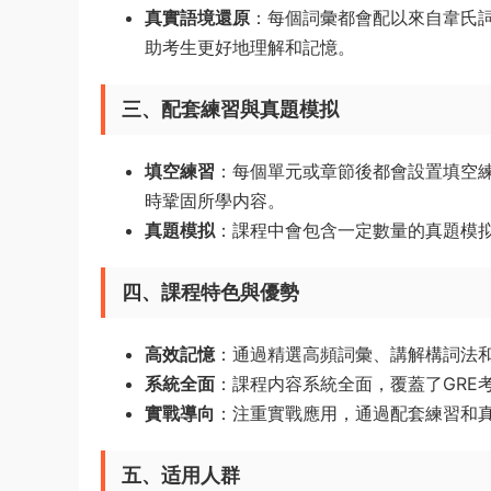
真實語境還原
：每個詞彙都會配以來自韋氏
助考生更好地理解和記憶。
三、配套練習與真題模拟
填空練習
：每個單元或章節後都會設置填空
時鞏固所學内容。
真題模拟
：課程中會包含一定數量的真題模
四、課程特色與優勢
高效記憶
：通過精選高頻詞彙、講解構詞法和
系統全面
：課程内容系統全面，覆蓋了GRE
實戰導向
：注重實戰應用，通過配套練習和
五、适用人群