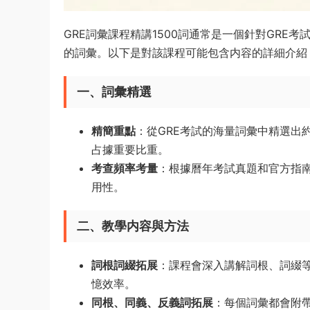
GRE詞彙課程精講1500詞通常是一個針對GR
的詞彙。以下是對該課程可能包含内容的詳細介紹
一、詞彙精選
精簡重點
：從GRE考試的海量詞彙中精選出
占據重要比重。
考查頻率考量
：根據曆年考試真題和官方指
用性。
二、教學内容與方法
詞根詞綴拓展
：課程會深入講解詞根、詞綴
憶效率。
同根、同義、反義詞拓展
：每個詞彙都會附