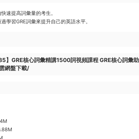
内快速提高詞彙量的考生。
過學習GRE詞彙來提升自己的英語水平。
4485】GRE核心詞彙精講1500詞視頻課程 GRE核心詞彙
度雲網盤下載/
04M
.88M
M