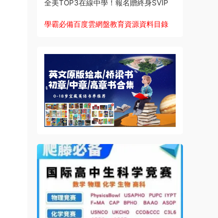
全美TOP3在線中學！報名贈終身SVIP
學霸必備百度雲網盤教育資源資料目錄