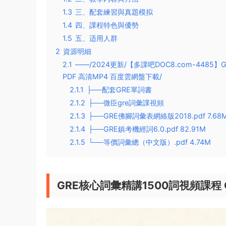
1.3
三、配套練習與真題模拟
1.4
四、課程特色與優勢
1.5
五、适用人群
2
資源明細
2.1
——/2024更新/【多課吧DOC8.com-448
PDF 高清MP4 百度雲網盤下載/
2.1.1
├──配套GRE單詞書
2.1.2
├──微臣gre詞彙課視頻
2.1.3
├──GRE佛腳詞彙表網絡版2018.pdf 7.68
2.1.4
├──GRE鎮考機經詞6.0.pdf 82.91M
2.1.5
└──等價詞彙總（中文版）.pdf 4.74M
GRE核心詞彙精講1500詞視頻課程