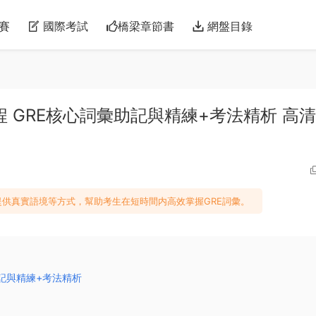
賽
國際考試
橋梁章節書
網盤目錄
程 GRE核心詞彙助記與精練+考法精析 高清
供真實語境等方式，幫助考生在短時間内高效掌握GRE詞彙。
助記與精練+考法精析