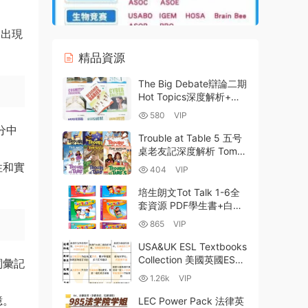
常出現
精品資源
The Big Debate辯論二期
Hot Topics深度解析+全
10冊PDF電子版下載 全球
580
VIP
熱門争議話題辯論材料分
分中
析與教學應用指南
Trouble at Table 5 五号
桌老友記深度解析 Tom
Watson初章書完整評測
性和實
404
VIP
PDF/EPUB/MOBI電子版
+MP3音頻 百度網盤下載
培生朗文Tot Talk 1-6全
套資源 PDF學生書+白闆
軟件+家長手冊+電子版教
865
VIP
案+教學資料+音視頻 百
度網盤下載
USA&UK ESL Textbooks
Collection 美國英國ESL
詞彙記
教材PDF資源合集 持續搜
1.26k
VIP
集更新中 百度雲網盤下載
憶。
LEC Power Pack 法律英