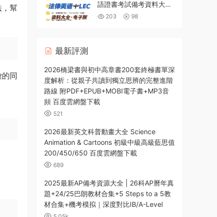
語證書考試備考資料大全
法，幫
官方教材+考綱真題+音頻
203
98
視頻課程資源
PDF+MP3+MP4 百度網
盤下載
最新評測
2026橋梁書與初中高章書200套終極書單深
彙的同
度解析：從親子共讀到獨立思辨的完整進階
路線 附PDF+EPUB+MOBI電子書+MP3音
頻 百度雲網盤下載
521
2026最新英文科普動畫大全 Science
Animation & Cartoons 初級中級高級藍思值
200/450/650 百度雲網盤下載
。
689
2025最新AP備考資源大全 | 26科AP曆年真
題+24/25巴朗教材合集+5 Steps to a 5教
材合集+機考模拟｜深度對比IB/A-Level
5.05k