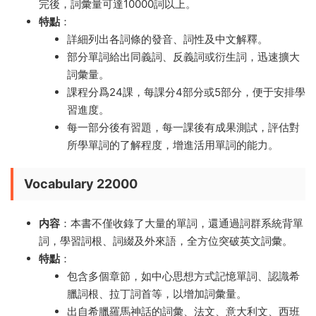
完後，詞彙量可達10000詞以上。
特點
：
詳細列出各詞條的發音、詞性及中文解釋。
部分單詞給出同義詞、反義詞或衍生詞，迅速擴大
詞彙量。
課程分爲24課，每課分4部分或5部分，便于安排學
習進度。
每一部分後有習題，每一課後有成果測試，評估對
所學單詞的了解程度，增進活用單詞的能力。
Vocabulary 22000
内容
：本書不僅收錄了大量的單詞，還通過詞群系統背單
詞，學習詞根、詞綴及外來語，全方位突破英文詞彙。
特點
：
包含多個章節，如中心思想方式記憶單詞、認識希
臘詞根、拉丁詞首等，以增加詞彙量。
出自希臘羅馬神話的詞彙、法文、意大利文、西班