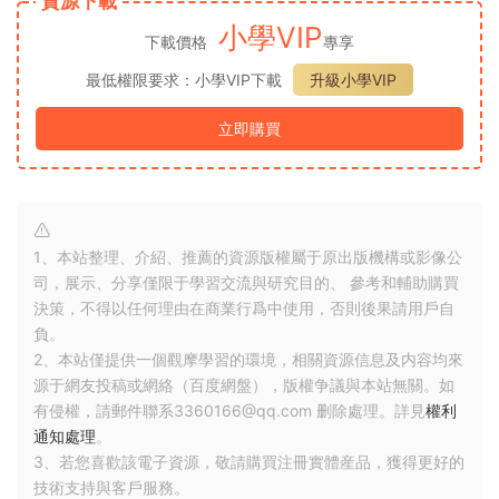
資源下載
小學VIP
下載價格
專享
最低權限要求：小學VIP下載
升級小學VIP
立即購買
1、本站整理、介紹、推薦的資源版權屬于原出版機構或影像公
司，展示、分享僅限于學習交流與研究目的、 參考和輔助購買
決策，不得以任何理由在商業行爲中使用，否則後果請用戶自
負。
2、本站僅提供一個觀摩學習的環境，相關資源信息及内容均來
源于網友投稿或網絡（百度網盤），版權争議與本站無關。如
有侵權，請郵件聯系3360166@qq.com 删除處理。詳見
權利
通知處理
。
3、若您喜歡該電子資源，敬請購買注冊實體産品，獲得更好的
技術支持與客戶服務。