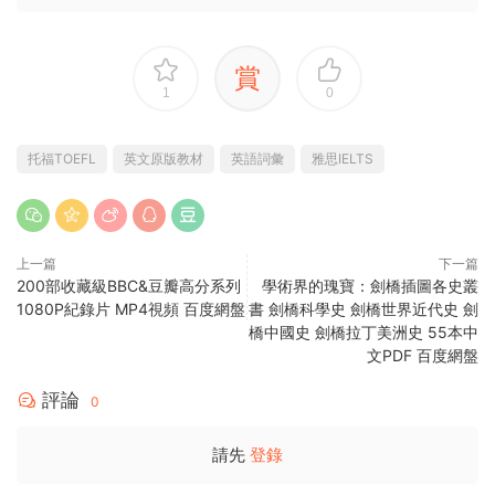
賞
1
0
托福TOEFL
英文原版教材
英語詞彙
雅思IELTS
上一篇
下一篇
200部收藏級BBC&豆瓣高分系列
學術界的瑰寶：劍橋插圖各史叢
1080P紀錄片 MP4視頻 百度網盤
書 劍橋科學史 劍橋世界近代史 劍
橋中國史 劍橋拉丁美洲史 55本中
文PDF 百度網盤
評論
0
請先
登錄