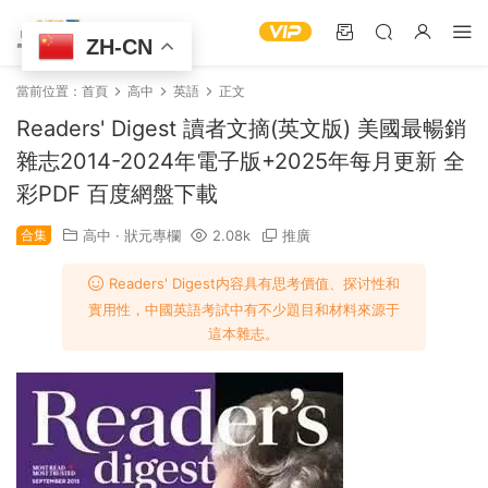
ZH-CN
當前位置：
首頁
高中
英語
正文
Readers' Digest 讀者文摘(英文版) 美國最暢銷
雜志2014-2024年電子版+2025年每月更新 全
彩PDF 百度網盤下載
合集
高中
·
狀元專欄
2.08k
推廣
Readers' Digest内容具有思考價值、探讨性和
實用性，中國英語考試中有不少題目和材料來源于
這本雜志。