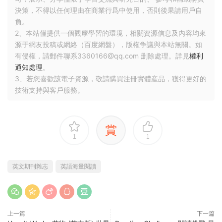
決策，不得以任何理由在商業行爲中使用，否則後果請用戶自
負。
2、本站僅提供一個觀摩學習的環境，相關資源信息及内容均來
源于網友投稿或網絡（百度網盤），版權争議與本站無關。如
有侵權，請郵件聯系3360166@qq.com 删除處理。詳見
權利
通知處理
。
3、若您喜歡該電子資源，敬請購買注冊實體産品，獲得更好的
技術支持與客戶服務。
賞
1
1
英文期刊雜志
英語海量閱讀
上一篇
下一篇