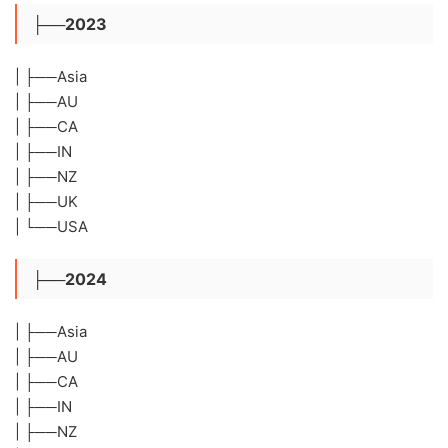
├──2023
| ├──Asia
| ├──AU
| ├──CA
| ├──IN
| ├──NZ
| ├──UK
| └──USA
├──2024
| ├──Asia
| ├──AU
| ├──CA
| ├──IN
| ├──NZ