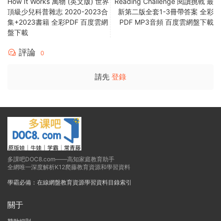
How It Works 萬物 (英文版) 世界
Reading Challenge 閱讀挑戰 最
頂級少兒科普雜志 2020-2023合
新第二版全套1-3冊帶答案 全彩
集+2023書籍 全彩PDF 百度雲網
PDF MP3音頻 百度雲網盤下載
盤下載
評論
0
請先
登錄
多課吧DOC8.com——高知家庭教育助手
全網唯一深度解析K12爬藤教育資源和學習資料
學霸必備：在線網盤教育資源學習資料目錄索引
關于