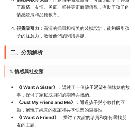
了親情、友情、勇氣、堅持等正面價值觀，有助于孩子的
情感發展和品德教育。
視覺吸引力
：高清的插圖和精美的裝幀設計，能夠吸引孩
子的注意力，激發他們的閱讀興趣。
二、分類解析
1.
情感與社交類
《I Want A Sister》
：講述了一個孩子渴望有個妹妹的故
事，探讨了家庭成員間的期待與接納。
《Just My Friend and Me》
：通過孩子與小夥伴的互
動，展現了純真的友誼和共享快樂的重要性。
《I Want A Friend》
：探讨了友誼的珍貴和如何尋找朋
友的主題。