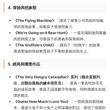
4.
冒險與想象類
《The Flying Machine》
：講述了兩隻小河馬制作熱氣
球的冒險故事，鼓勵孩子發揮想象力。
《We're Going on A Bear Hunt》
：一場充滿刺激與樂趣
的抓狗熊之旅，培養孩子的勇氣和探索精神。
《The Gruffalo's Child》
：續寫了《咕噜牛》的故事，
通過驚險的情節教育孩子不要輕易相信陌生人。
5.
經典與獲獎作品
《The Very Hungry Caterpillar》系列（雖未直接列
出，但類似風格的繪本很常見）
： 通過一隻貪吃的毛毛
蟲的成長故事，教孩子認識數字和食物，同時傳遞生命循
環的概念。
《Guess How Much I Love You》
：一部經典的親情繪
本，通過大兔子和小兔子之間溫馨的對話，展現了母愛的