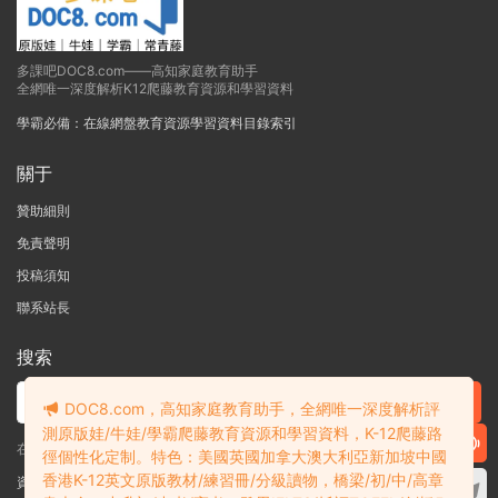
多課吧DOC8.com——高知家庭教育助手
全網唯一深度解析K12爬藤教育資源和學習資料
學霸必備：在線網盤教育資源學習資料目錄索引
關于
贊助細則
免責聲明
投稿須知
聯系站長
搜索
DOC8.com，高知家庭教育助手，全網唯一深度解析評
測原版娃/牛娃/學霸爬藤教育資源和學習資料，K-12爬藤路
在線搜索GK-G12海量英文原版教材/章節書/國際考試/學科競賽資料！
徑個性化定制。特色：美國英國加拿大澳大利亞新加坡中國
香港K-12英文原版教材/練習冊/分級讀物，橋梁/初/中/高章
資料失效？沒找到需要的？網站意見建議？請提交工單
查看我的工單