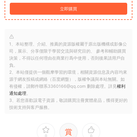
立即購買
1、本站整理、介紹、推薦的資源版權屬于原出版機構或影像公
司，展示、分享僅限于學習交流與研究目的、 參考和輔助購買
決策，不得以任何理由在商業行爲中使用，否則後果請用戶自
負。
2、本站僅提供一個觀摩學習的環境，相關資源信息及内容均來
源于網友投稿或網絡（百度網盤），版權争議與本站無關。如
有侵權，請郵件聯系3360166@qq.com 删除處理。詳見
權利
通知處理
。
3、若您喜歡該電子資源，敬請購買注冊實體産品，獲得更好的
技術支持與客戶服務。
賞
0
0