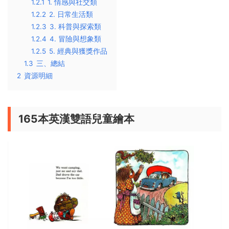
1.2.1
1. 情感與社交類
1.2.2
2. 日常生活類
1.2.3
3. 科普與探索類
1.2.4
4. 冒險與想象類
1.2.5
5. 經典與獲獎作品
1.3
三、總結
2
資源明細
165本英漢雙語兒童繪本