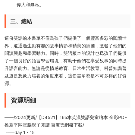
偉大和無私。
三、總結
這份雙語繪本書單不僅爲孩子們提供了一個豐富多彩的閱讀世
界，還通過生動有趣的故事情節和精美的插圖，激發了他們的
閱讀興趣和學習動力。同時，雙語版本的設計也爲孩子們提供
了一個良好的語言學習環境，有助于他們在享受故事的同時提
升語言能力。無論是從情感教育、日常生活教育、科普知識普
及還是想象力培養的角度來看，這份書單都是不可多得的好資
源。
資源明細
——/2024更新/【D4521】165本英漢雙語兒童繪本 全彩PDF
推薦平闆電腦親子閱讀 百度雲網盤下載/
├──day 1 - 15