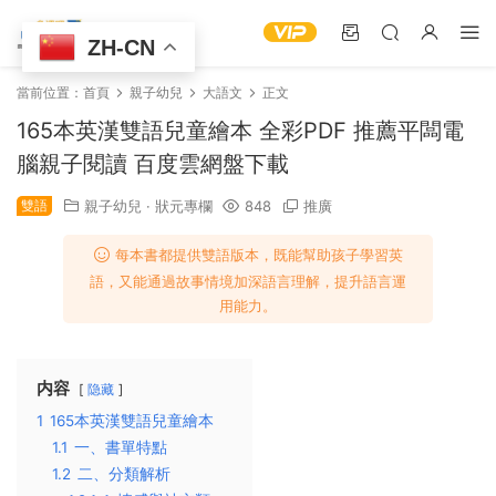
ZH-CN
當前位置：
首頁
親子幼兒
大語文
正文
165本英漢雙語兒童繪本 全彩PDF 推薦平闆電
腦親子閱讀 百度雲網盤下載
雙語
親子幼兒
·
狀元專欄
848
推廣
每本書都提供雙語版本，既能幫助孩子學習英
語，又能通過故事情境加深語言理解，提升語言運
用能力。
内容
隐藏
1
165本英漢雙語兒童繪本
1.1
一、書單特點
1.2
二、分類解析