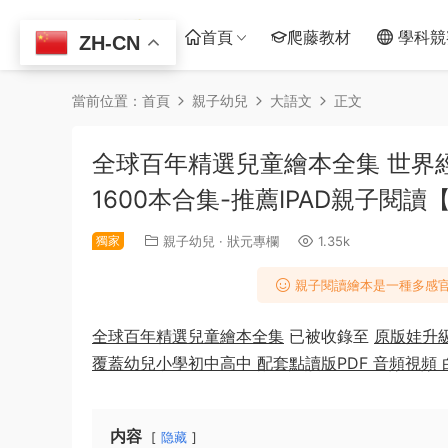
首頁
爬藤教材
學科競
ZH-CN
當前位置：
首頁
親子幼兒
大語文
正文
全球百年精選兒童繪本全集 世界
1600本合集-推薦IPAD親子閱讀【
獨家
親子幼兒
·
狀元專欄
1.35k
親子閱讀繪本是一種多感官
全球百年精選兒童繪本全集
已被收錄至
原版娃升級
覆蓋幼兒小學初中高中 配套點讀版PDF 音頻視頻
内容
隐藏