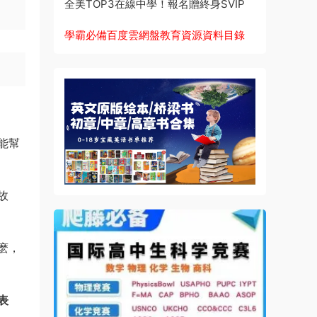
全美TOP3在線中學！報名贈終身SVIP
學霸必備百度雲網盤教育資源資料目錄
能幫
故
麽，
表