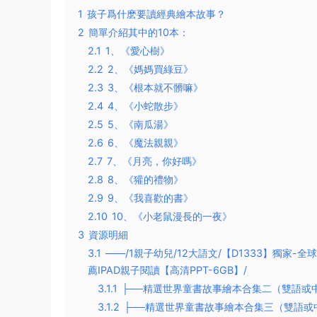
1
孩子爲什麽要讀經典繪本故事？
2
簡單介紹其中的10本：
2.1
1、《愛心樹》
2.2
2、《媽媽買綠豆》
2.3
3、《根本就不髒嘛》
2.4
4、《小蛇散步》
2.5
5、《南瓜湯》
2.6
6、《魔法親親》
2.7
7、《月亮，你好嗎》
2.8
8、《獾的禮物》
2.9
9、《我喜歡的書》
2.10
10、《小老鼠漫長的一夜》
3
資源明細
3.1
——/1親子幼兒/12大語文/【D1333】獨家
薦IPAD親子閱讀【高清PPT-6GB】/
3.1.1
├──精選世界童書故事繪本合集二（雙語或中
3.1.2
├──精選世界童書故事繪本合集三（雙語或