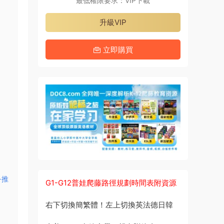
最低權限要求：VIP下載
升級VIP
立即購買
-推
G1-G12普娃爬藤路徑規劃時間表附資源
右下切換簡繁體！左上切換英法德日韓