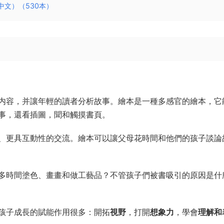
中文）（530本）
内容，并讓年輕的讀者分析故事。繪本是一種多感官的繪本，它
事，還看插圖，聞和觸摸書頁。
、更具互動性的交流。繪本可以讓父母花時間和他們的孩子談論
多時間塗色、畫畫和做工藝品？不管孩子們被書吸引的原因是什
孩子成長的賦能作用很多：開拓
視野
，打開
想象力
，學會
理解和