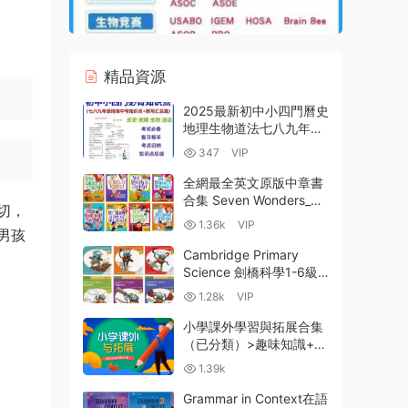
精品資源
2025最新初中小四門曆史
地理生物道法七八九年級
中考精準知識點總結+考
347
VIP
點背誦默寫清單電子版資
料合集 百度網盤下載
全網最全英文原版中章書
合集 Seven Wonders_My
切，
Weird School_Captain
1.36k
VIP
男孩
Underpants_Geronimo
Stilton_Percy Jackson等
Cambridge Primary
百度雲網盤下載
Science 劍橋科學1-6級
劍橋國際小學科學教材全
1.28k
VIP
12本 全彩PDF 百度雲網
盤下載
小學課外學習與拓展合集
（已分類）>趣味知識+書
法練字+興趣培養+育兒經
1.39k
驗+中文系列 百度雲網盤
下載
Grammar in Context在語