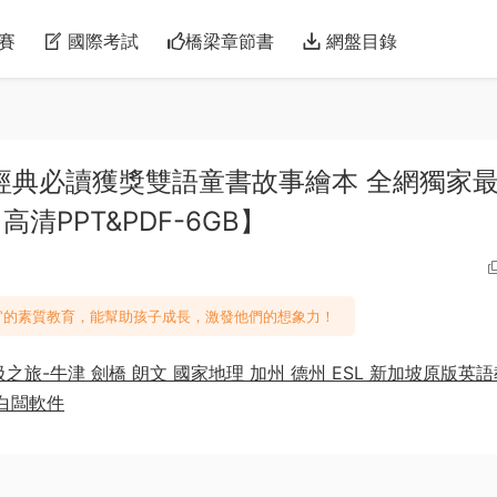
賽
國際考試
橋梁章節書
網盤目錄
經典必讀獲獎雙語童書故事繪本 全網獨家
高清PPT&PDF-6GB】
的素質教育，能幫助孩子成長，激發他們的想象力！
之旅-牛津 劍橋 朗文 國家地理 加州 德州 ESL 新加坡原版英
 白闆軟件