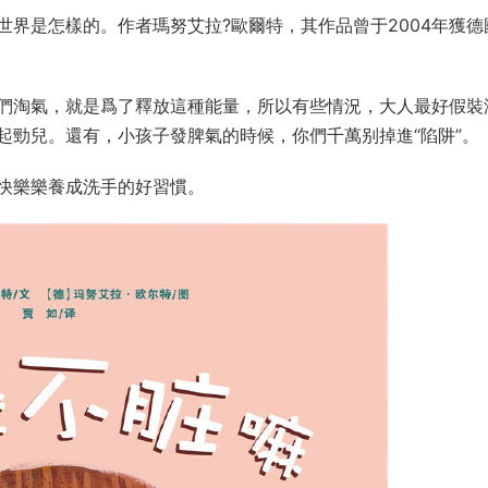
述了阿寶和媽媽上街買綠豆而展開的一系列趣事。榮獲第一屆
展開……阿寶專注于綠豆，從買綠豆、煮綠豆湯、吃綠豆，再
十分生活化和趣味化，與母子深厚的親情相互映照，插畫細膩寫