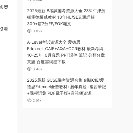
2025最新IB考試備考資源大全 23科牛津劍
橋霍德權威教材 10年HL/SL真題詳解
300+篇7分EE/EOK範文
3.02k
A-Level考試資源大全 愛德思
Edexcel+CAIE+AQA+OCR教材 最新考綱
10-25年10月真題 PPT課件 筆記 分類分章
真題 百度雲網盤下載
3.48k
2025最新IGCSE備考資源合集 劍橋CIE/愛
德思Edexcel全套教材+曆年真題+複習筆記
+課程詞彙 PDF電子版+音視頻資源
2.91k
“信誼
到種
實，