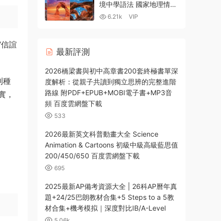
境中學語法 國家地理情境
語法教材 全彩PDF MP3
6.21k
VIP
音頻 學習軟件 百度網盤
下載-4.61GB
最新評測
2026橋梁書與初中高章書200套終極書單深
度解析：從親子共讀到獨立思辨的完整進階
路線 附PDF+EPUB+MOBI電子書+MP3音
頻 百度雲網盤下載
533
2026最新英文科普動畫大全 Science
Animation & Cartoons 初級中級高級藍思值
200/450/650 百度雲網盤下載
695
2025最新AP備考資源大全 | 26科AP曆年真
題+24/25巴朗教材合集+5 Steps to a 5教
材合集+機考模拟｜深度對比IB/A-Level
5.06k