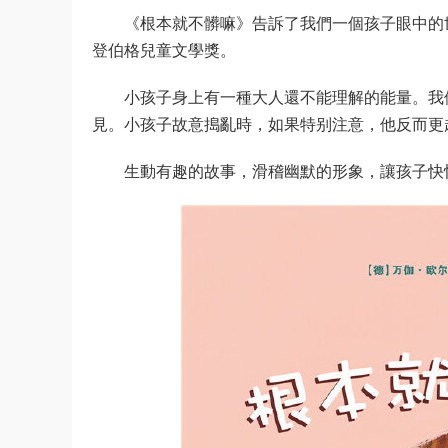
2、《媽媽買綠豆》
《媽媽，買綠豆》以生活化和趣味化的方式，講
幼兒文學獎”佳作、入選台灣101閱讀專案。
阿寶和媽媽上街買綠豆，一連串奇妙的情節就此
綠豆、期待看到綠豆抽芽，作者把整個過程處理得