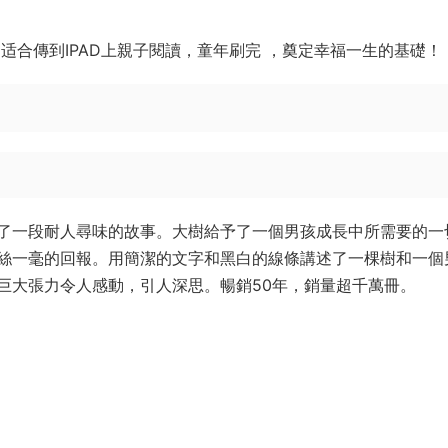
适合傳到IPAD上親子閱讀，童年刷完 ，奠定幸福一生的基礎！
一段耐人尋味的故事。大樹給予了一個男孩成長中所需要的一
絲一毫的回報。用簡潔的文字和黑白的線條講述了一棵樹和一個
巨大張力令人感動，引人深思。暢銷50年，銷量超千萬冊。