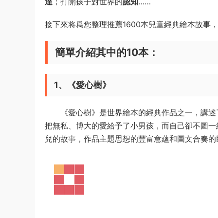
達
；打開孩子對世界的
認知
……
接下來将爲您整理推薦1600本兒童經典繪本故事，
簡單介紹其中的10本：
1、《愛心樹》
《愛心樹》是世界繪本的經典作品之一，講述了
把無私、博大的愛給予了小男孩，而自己卻不圖一
兒的故事，作品主題思想的豐富意蘊和圖文合奏的