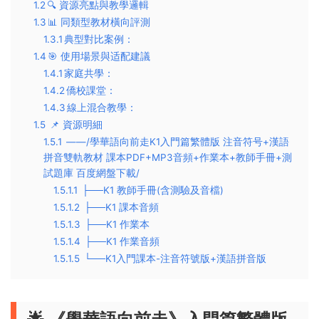
1.2
​​🔍 資源亮點與教學邏輯​​
1.3
​​📊 同類型教材橫向評測​​
1.3.1
​​典型對比案例​​：
1.4
​​🎯 使用場景與适配建議​​
1.4.1
​​家庭共學​​：
1.4.2
​​僑校課堂​​：
1.4.3
​​線上混合教學​​：
1.5
📌 ​​資源明細
1.5.1
——/學華語向前走K1入門篇繁體版 注音符号+漢語
拼音雙軌教材 課本PDF+MP3音頻+作業本+教師手冊+測
試題庫 百度網盤下載/
1.5.1.1
├──K1 教師手冊(含測驗及音檔)
1.5.1.2
├──K1 課本音頻
1.5.1.3
├──K1 作業本
1.5.1.4
├──K1 作業音頻
1.5.1.5
└──K1入門課本-注音符號版+漢語拼音版