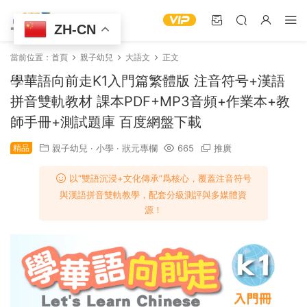
ZH-CN
當前位置：
首頁
親子幼兒
大語文
正文
學華語向前走K1入門篇繁體版 注音符号+漢語
拼音雙軌教材 課本PDF+MP3音頻+作業本+教
師手冊+測試題庫 百度網盤下載
精品
親子幼兒
·
小學
·
狀元專欄
665
推廣
以​​“雙語沉浸+文化傳承”​​爲核心，覆蓋注音符号
與漢語拼音雙軌教學，配套分級測評與多媒體資
源！