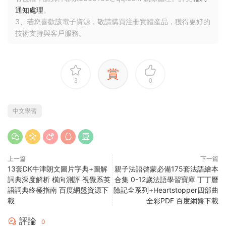
通知處理
。
3、若您喜歡該電子資源，敬請購買注冊實體産品，獲得更好的
技術支持與客戶服務。
賞
3
0
中文學習
上一篇
下一篇
13套DK牛津朗文圖片字典+圖解
親子法語啓蒙必備175套法語繪本
詞典深度解析 橫向測評 視覺系英
合集 0-12歲法語學習寶庫 丁丁曆
語詞典終極指南 百度網盤資源下
險記全系列+Heartstopper四部曲
載
全彩PDF 百度網盤下載
評論
0