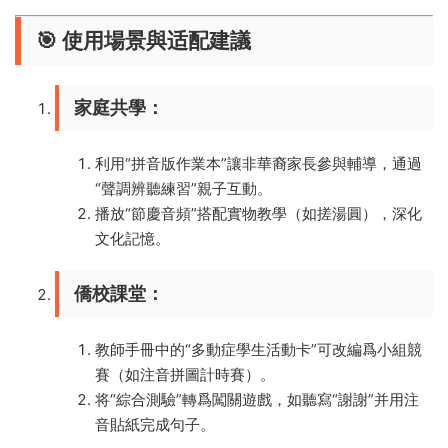
​🎯 使用場景與适配建議​
​家庭共學​
​：
利用“拼音版作業本”讓非華裔家長參與輔導，通過
“聲調辨聽練習”親子互動。
播放“節慶音頻”搭配實物教學（如搓湯圓），深化
文化記憶。
​僑校課堂​
​：
教師手冊中的“多動症學生活動卡”可改編爲小組競
賽（如注音拼圖計時賽）。
将“綜合測驗”轉爲闖關遊戲，如聽寫“謝謝”并用注
音貼紙完成句子。