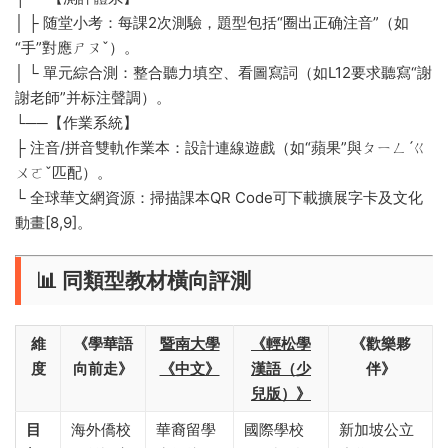
│ ├️ 随堂小考：每課2次測驗，題型包括“圈出正确注音”（如
“手”對應ㄕㄡˇ）。
│ └️ 單元綜合測：整合聽力填空、看圖寫詞（如L12要求聽寫“謝
謝老師”并标注聲調）。
└──【作業系統】
├️ 注音/拼音雙軌作業本：設計連線遊戲（如“蘋果”與ㄆㄧㄥˊㄍ
ㄨㄛˇ匹配）。
└️ 全球華文網資源：掃描課本QR Code可下載擴展字卡及文化
動畫[8,9]。
​📊 同類型教材橫向評測​
​維
​《學華語
暨南大學
《輕松學
​《歡樂夥
度​
向前走》​
《中文》​
漢語（少
伴》​
兒版）》​
​目
海外僑校
華裔留學
國際學校
新加坡公立