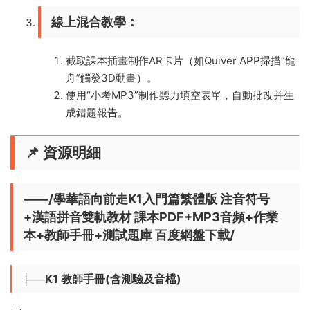
​線上混合教學​
​：
截取課本插畫制作AR卡片（如Quiver APP掃描“龍
舟”觸發3D動畫）。
使用“小考MP3”制作聽力填空表單，自動批改并生
成錯題報告。
📌 ​
​資源明細
——/學華語向前走K1入門篇繁體版 注音符号
+漢語拼音雙軌教材 課本PDF+MP3音頻+作業
本+教師手冊+測試題庫 百度網盤下載/
├──K1 教師手冊(含測驗及音檔)