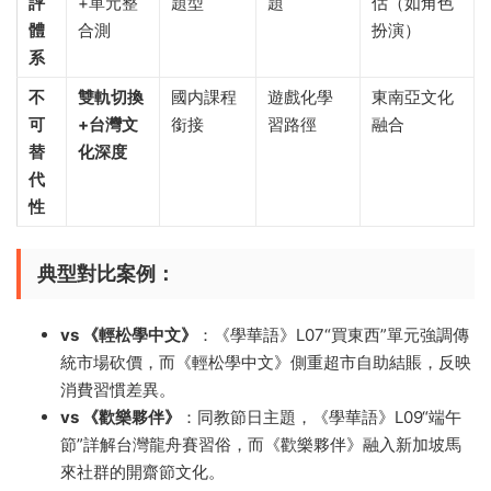
評
+單元整
題型
題
估（如角色
體
合測
扮演）
系​
​不
​雙軌切換
國内課程
遊戲化學
東南亞文化
可
+台灣文
銜接
習路徑
融合
替
化深度​
代
性​
​典型對比案例​
​：
​vs 《輕松學中文》​
​：《學華語》L07“買東西”單元強調傳
統市場砍價，而《輕松學中文》側重超市自助結賬，反映
消費習慣差異。
​vs 《歡樂夥伴》​
​：同教節日主題，《學華語》L09“端午
節”詳解台灣龍舟賽習俗，而《歡樂夥伴》融入新加坡馬
來社群的開齋節文化。