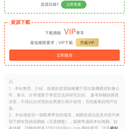
資源目錄1
立即查看
資源下載
VIP
下載價格
專享
最低權限要求：VIP下載
升級VIP
立即購買
1、本站整理、介紹、推薦的資源版權屬于原出版機構或影像公
司，展示、分享僅限于學習交流與研究目的、 參考和輔助購買
決策，不得以任何理由在商業行爲中使用，否則後果請用戶自
負。
2、本站僅提供一個觀摩學習的環境，相關資源信息及内容均來
源于網友投稿或網絡（百度網盤），版權争議與本站無關。如
有侵權，請郵件聯系3360166@qq.com 删除處理。詳見
權利