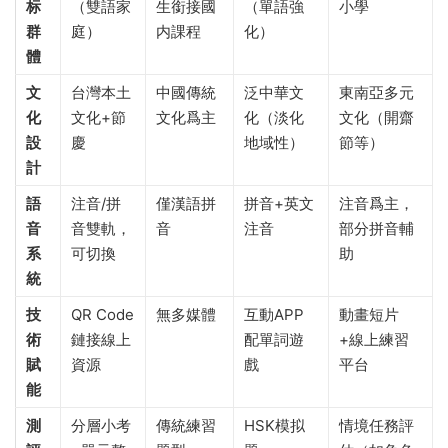
标
（雙語家
生銜接國
（單語強
小學
群
庭）
内課程
化）
體​
​文
台灣本土
中國傳統
泛中華文
東南亞多元
化
文化+節
文化爲主
化（淡化
文化（開齋
設
慶
地域性）
節等）
計​
​語
注音/拼
僅漢語拼
拼音+英文
注音爲主，
音
音雙軌，
音
注音
部分拼音輔
系
可切換
助
統​
​技
QR Code
無多媒體
互動APP
動畫短片
術
鏈接線上
配單詞遊
+線上練習
賦
資源
戲
平台
能​
​測
分層小考
傳統練習
HSK模拟
情境任務評