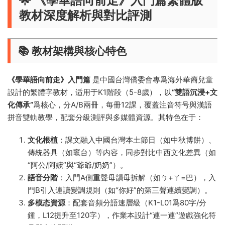
🌟 ​
​《學華語向前走》入門篇繁體版
教材深度解析與對比評測​
​📚 教材架構與核心特色​
​《學華語向前走》入門篇​
​ 是中國台灣僑委會專爲海外華裔兒童
設計的繁體字教材，适用于K1階段（5-8歲），以​
​“雙語沉浸+文
化傳承”​
​爲核心，分A/B兩冊，每冊12課，覆蓋注音符号與漢語
拼音雙軌教學，配套分級測評與多媒體資源。其特色在于：
​文化根植​
​：課文融入中國台灣本土節日（如中秋博餅）、
傳統器具（如竈台）等内容，同步對比中西文化差異（如
“阿公/阿嬤”與“爺爺/奶奶”）。
​語音分階​
​：入門A側重聲母韻母拆解（如ㄅ+ㄚ=巴），入
門B引入連讀變調規則（如“你好”的第三聲連續變調）。
​多模态資源​
​：配套音頻分語速層級（K1-L01爲80字/分
鍾，L12提升至120字），作業本設計“連一連”遊戲強化符