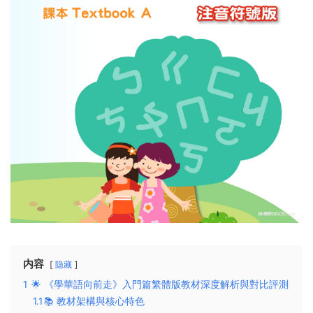
内容
隐藏
1
🌟 ​​《學華語向前走》入門篇繁體版教材深度解析與對比評測​​
1.1
​​📚 教材架構與核心特色​​