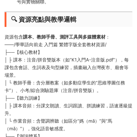
号與實物關聯。
​🔍 資源亮點與教學邏輯​
資源包含​
​課本、教師手冊、測評工具與多媒體素材​
​：
——/學華語向前走 入門篇 繁體字版全套教材資源/
├──【核心教材】
│ ├️ 課本：注音/拼音雙版本（如“K1入門A-注音版.pdf”），每
課包含會話、生詞表及句型練習，插畫融入台灣夜市、廟會等
場景。
│ └️ 教師手冊：含分層教案（如多動症學生的“思維導圖任務
卡”）、小考/綜合測驗題庫（注音/拼音雙版）。
├──【聽力訓練】
│ ├️ 課本音頻：分課文朗讀、生詞跟讀、拼讀練習，語速逐級提
升。
│ └️ 作業音頻：含聲調辨聽（如區分“媽（mā）”與“馬
（mǎ）”），強化語音敏感度。
├──【測評體系】