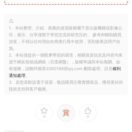
1、本站整理、介紹、推薦的資源版權屬于原出版機構或影像公
司，展示、分享僅限于學習交流與研究目的、 參考和輔助購買
決策，不得以任何理由在商業行爲中使用，否則後果請用戶自
負。
2、本站僅提供一個觀摩學習的環境，相關資源信息及内容均來
源于網友投稿或網絡（百度網盤），版權争議與本站無關。如
有侵權，請郵件聯系3360166@qq.com 删除處理。詳見
權利
通知處理
。
3、若您喜歡該電子資源，敬請購買注冊實體産品，獲得更好的
技術支持與客戶服務。
賞
0
0