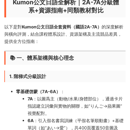
Kumon公文日語全解析｜2A-7A分級體
系+資源指南+同類教材對比
以下是對
Kumon公文日語全套資料（國語2A-7A）​
的深度解析
與橫向評測，結合課程體系設計、資源架構及主流競品差異，
提供全方位指南：
📚 ​
一、體系架構與核心理念
1. 階梯式分級設計
零基礎啓蒙（7A-6A）​
​：
7A
​：以圖爲主（動物/水果/身體部位），通過卡片
指認建立詞彙與實物的關聯，如“りんご→蘋果圖”
視覺配對。
6A
​：引入假名書寫訓練（平假名筆順動畫）+基礎
單詞（如“あい→愛”），共400頁覆蓋50音圖及