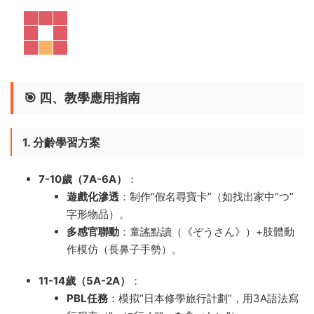
🎯 ​
四、教學應用指南
1. 分齡學習方案
7-10歲（7A-6A）​
​：
遊戲化滲透
​：制作“假名尋寶卡”（如找出家中“つ”
字形物品）。
多感官聯動
​：童謠點讀（《ぞうさん》）+肢體動
作模仿（長鼻子手勢）。
11-14歲（5A-2A）​
​：
PBL任務
​：模拟“日本修學旅行計劃”，用3A語法寫