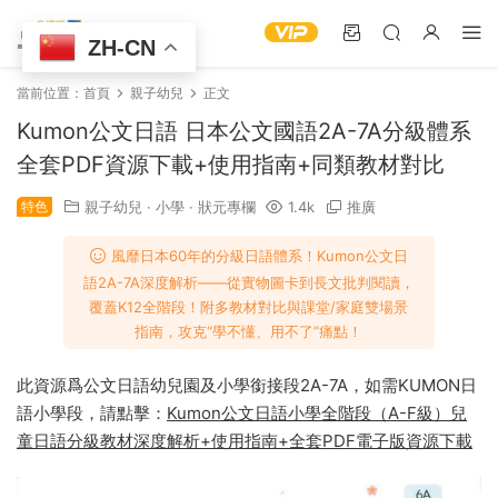
ZH-CN
當前位置：
首頁
親子幼兒
正文
Kumon公文日語 日本公文國語2A-7A分級體系
全套PDF資源下載+使用指南+同類教材對比
特色
親子幼兒
·
小學
·
狀元專欄
1.4k
推廣
風靡日本60年的分級日語體系​！Kumon公文日
語2A-7A深度解析——從實物圖卡到長文批判閱讀，
覆蓋K12全階段！附多教材對比與課堂/家庭雙場景
指南，攻克“學不懂、用不了”痛點！
此資源爲公文日語幼兒園及小學銜接段2A-7A，如需KUMON日
語小學段，請點擊：
Kumon公文日語小學全階段（A-F級）兒
童日語分級教材深度解析+使用指南+全套PDF電子版資源下載