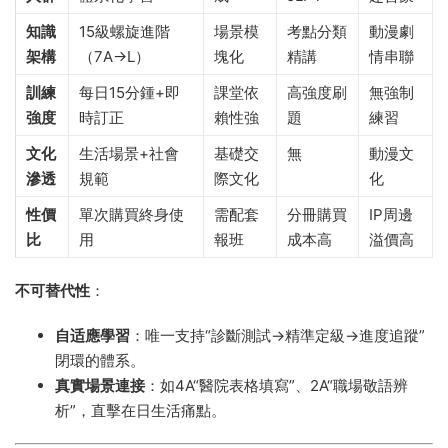
知識
15級螺旋進階
場景模
考點分類
動漫劇
架構
（7A→L）
塊化
精講
情串聯
訓練
每日15分鍾+即
課堂依
高強度刷
無強制
強度
時訂正
賴性強
題
練習
文化
生活場景+社會
基礎交
無
動漫文
滲透
規範
際文化
化
性價
單次購買終身使
需配套
分冊購買
IP周邊
比
用
報班
成本高
溢價高
不可替代性
​：
自适應學習
​：唯一支持“診斷測試→精準定級→進度追蹤”
閉環的體系。
真實場景連接
​：如4A“醫院表格填寫”、2A“職場敬語辨
析”，直擊在日生活痛點。