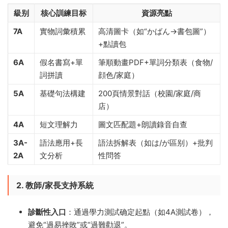
級别
核心訓練目标
資源亮點
7A
實物詞彙積累
高清圖卡（如“かばん→書包圖”）
+點讀包
6A
假名書寫+單
筆順動畫PDF+單詞分類表（食物/
詞拼讀
顔色/家庭）
5A
基礎句法構建
200頁情景對話（校園/家庭/商
店）
4A
短文理解力
圖文匹配題+朗讀錄音自查
3A-
語法應用+長
語法拆解表（如は/が區别）+批判
2A
文分析
性問答
2. 教師/家長支持系統
診斷性入口
​：通過學力測試确定起點（如4A測試卷），
避免“過易挫敗”或“過難勸退”。