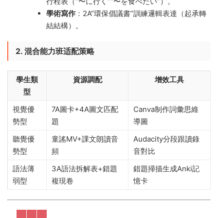
行程表（“〜に行く”“〜を食べたい”）。
學術寫作
​：2A“環保倡議書”訓練邏輯表達（起承轉
結結構）。
2. 混合能力班适配策略
學生類
資源調配
增效工具
型
視覺優
7A圖卡+4A圖文匹配
Canva制作詞彙思維
勢型
題
導圖
聽覺優
童謠MV+課文朗讀音
Audacity分段跟讀錄
勢型
頻
音對比
語法薄
3A語法拆解表+錯題
錯題掃描生成Anki記
弱型
複現卷
憶卡