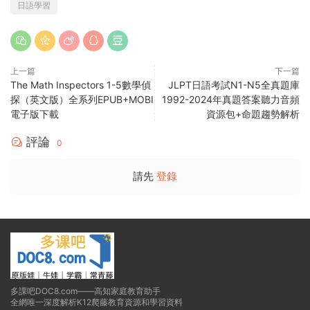
日語學習
上一篇
下一篇
The Math Inspectors 1-5數學偵
JLPT日語考試N1-N5全真題庫
探（英文版）全系列EPUB+MOBI
1992-2024年真題答案聽力音頻
電子版下載
資源包+命題趨勢解析
評論
0
請先
登錄
多課吧DOC8.com——高知家庭教育助手
全網唯一深度解析K12爬藤教育資源和學習資料