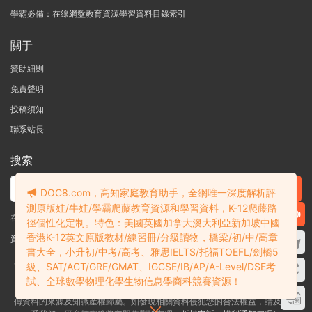
學霸必備：在線網盤教育資源學習資料目錄索引
關于
贊助細則
免責聲明
投稿須知
聯系站長
搜索
DOC8.com，高知家庭教育助手，全網唯一深度解析評
測原版娃/牛娃/學霸爬藤教育資源和學習資料，K-12爬藤路
在線搜索GK-G12海量英文原版教材/章節書/國際考試/學科競賽資料！
徑個性化定制。特色：美國英國加拿大澳大利亞新加坡中國
香港K-12英文原版教材/練習冊/分級讀物，橋梁/初/中/高章
資料失效？沒找到需要的？網站意見建議？請提交工單
查看我的工單
書大全，小升初/中考/高考、雅思IELTS/托福TOEFL/劍橋5
Copyright © 2004-2026 多課吧
DOC8.com
渝ICP備2022004389号-1
渝公
級、SAT/ACT/GRE/GMAT、IGCSE/IB/AP/A-Level/DSE考
網安備50010502003111号
試、全球數學物理化學生物信息學商科競賽資源！
多課吧DOC8.com是一個資料信息評測及分享獲取的平台，不确保部分用戶上
傳資料的來源及知識産權歸屬。如發現相關資料侵犯您的合法權益，請及時聯