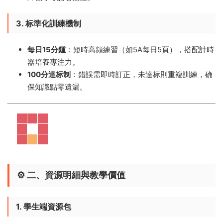
3. 标準化訓練機制
每日15分鍾
​：短時高頻練習（如5A每日5頁），搭配計時
器培養專注力。
100分達标制
​：錯誤需即時訂正，未達标則重複訓練，确
保知識點零遺漏。
⚙️ ​
二、資源明細與教學價值
1. 學生端資源包