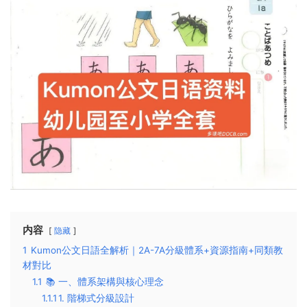
内容
隐藏
1
Kumon公文日語全解析｜2A-7A分級體系+資源指南+同類教
材對比
1.1
📚 ​一、體系架構與核心理念​
1.1.1
​1. 階梯式分級設計​