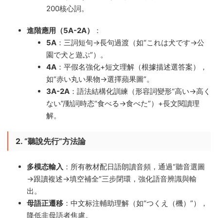
200核心詞。
進階應用（5A-2A）​
​：
5A
​：三詞短句→長句過渡（如“これは犬です→公
園で犬と遊ぶ”）。
4A
​：平假名強化+短文理解（根據描述選答案），
如“赤い丸い果物→選擇蘋果圖”。
3A-2A
​：語法結構化訓練（形容詞變形“高い→高く
ない”/動詞時态“食べる→食べた”）+長文閱讀理
解。
2. “聽說先行”方法論
多模态輸入
​：所有教材配日語朗讀音頻，通過“聽音選圖
→跟讀複述→填空補全”三步閉環，強化語音辨識與輸
出。
母語正遷移
​：中文标注輔助理解（如“つくえ（機）”），
降低非母語者焦慮。