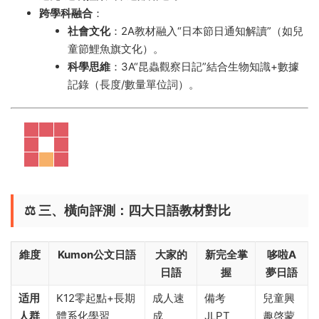
跨學科融合
​：
社會文化
​：2A教材融入“日本節日通知解讀”（如兒
童節鯉魚旗文化）。
科學思維
​：3A“昆蟲觀察日記”結合生物知識+數據
記錄（長度/數量單位詞）。
⚖️ ​
三、橫向評測：四大日語教材對比
維度
Kumon公文日語
大家的
新完全掌
哆啦A
日語
握
夢日語
适用
K12零起點+長期
成人速
備考
兒童興
人群
體系化學習
成
JLPT
趣啓蒙