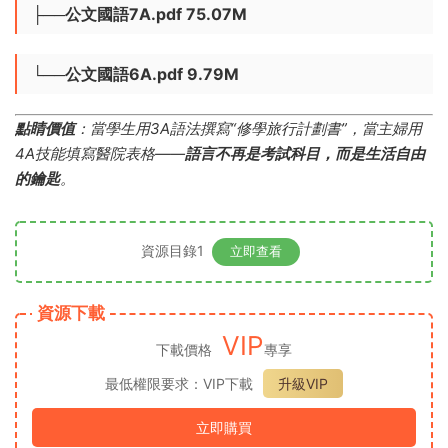
├──公文國語7A.pdf 75.07M
└──公文國語6A.pdf 9.79M
點睛價值
​：當學生用3A語法撰寫“修學旅行計劃書”，當主婦用
4A技能填寫醫院表格——
語言不再是考試科目，而是生活自由
的鑰匙
。
資源目錄1
立即查看
資源下載
VIP
下載價格
專享
最低權限要求：VIP下載
升級VIP
立即購買