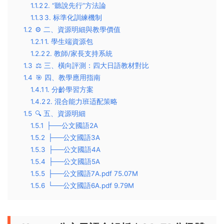
1.1.2
​2. “聽說先行”方法論​
1.1.3
​3. 标準化訓練機制​
1.2
⚙️ ​二、資源明細與教學價值​
1.2.1
​1. 學生端資源包​
1.2.2
​2. 教師/家長支持系統​
1.3
⚖️ ​三、橫向評測：四大日語教材對比​
1.4
🎯 ​四、教學應用指南​
1.4.1
​1. 分齡學習方案​
1.4.2
​2. 混合能力班适配策略​
1.5
🔍 ​五、資源明細
1.5.1
├──公文國語2A
1.5.2
├──公文國語3A
1.5.3
├──公文國語4A
1.5.4
├──公文國語5A
1.5.5
├──公文國語7A.pdf 75.07M
1.5.6
└──公文國語6A.pdf 9.79M