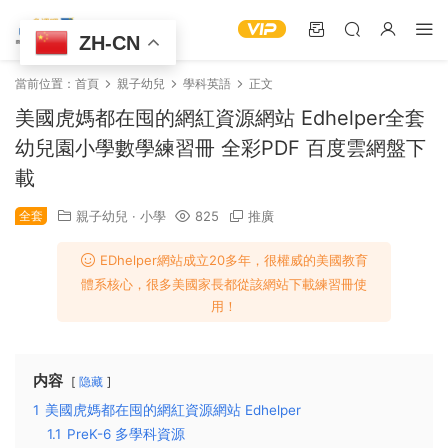
ZH-CN
當前位置：
首頁
親子幼兒
學科英語
正文
美國虎媽都在囤的網紅資源網站 Edhelper全套
幼兒園小學數學練習冊 全彩PDF 百度雲網盤下
載
全套
親子幼兒
·
小學
825
推廣
EDhelper網站成立20多年，很權威的美國教育
體系核心，很多美國家長都從該網站下載練習冊使
用！
内容
隐藏
1
美國虎媽都在囤的網紅資源網站 Edhelper
1.1
PreK-6 多學科資源