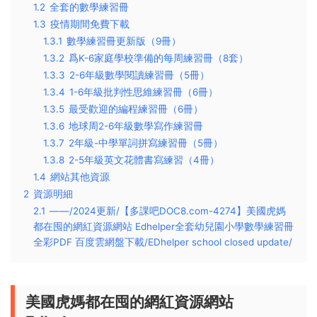
1.2
全套的數學練習冊
1.3
疫情期間免費下載
1.3.1
數學練習冊更新版（9冊）
1.3.2
爲K-6家庭學校準備的每周練習冊（8套）
1.3.3
2-6年級數學閱讀練習冊（5冊）
1.3.4
1-6年級批判性思維練習冊（6冊）
1.3.5
最受歡迎的編程練習冊（6冊）
1.3.6
地球周2-6年級數學寫作練習冊
1.3.7
2年級-中學單詞拼寫練習冊（5冊）
1.3.8
2-5年級英文花體書寫練習（4冊）
1.4
網站其他資源
2
資源明細
2.1
——/2024更新/【多課吧DOC8.com-4274】美國虎媽
都在囤的網紅資源網站 Edhelper全套幼兒園小學數學練習冊
全彩PDF 百度雲網盤下載/EDhelper school closed update/
美國虎媽都在囤的網紅資源網站