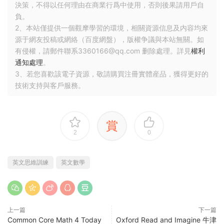
決策，不得以任何理由在商業行爲中使用，否則後果請用戶自
負。
2、本站僅提供一個觀摩學習的環境，相關資源信息及内容均來
源于網友投稿或網絡（百度網盤），版權争議與本站無關。如
有侵權，請郵件聯系3360166@qq.com 删除處理。詳見
權利
通知處理
。
3、若您喜歡該電子資源，敬請購買注冊實體産品，獲得更好的
技術支持與客戶服務。
賞
2
0
英文思維訓練
英文數學
上一篇
下一篇
Common Core Math 4 Today
Oxford Read and Imagine 牛津