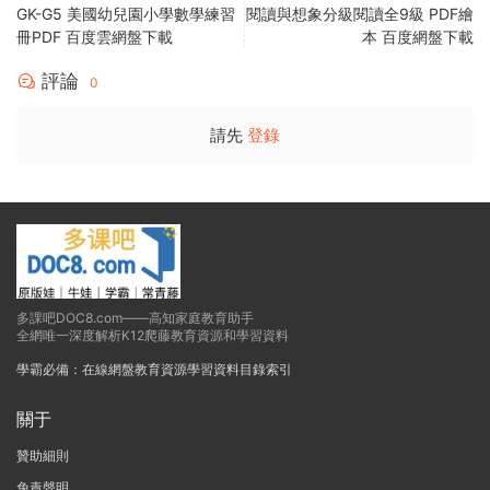
GK-G5 美國幼兒園小學數學練習
閱讀與想象分級閱讀全9級 PDF繪
冊PDF 百度雲網盤下載
本 百度網盤下載
評論
0
請先
登錄
多課吧DOC8.com——高知家庭教育助手
全網唯一深度解析K12爬藤教育資源和學習資料
學霸必備：在線網盤教育資源學習資料目錄索引
關于
贊助細則
免責聲明