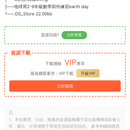
├──地球周2-6年級數學寫作練習earth day
└──.DS_Store 22.00kb
資源目錄1
立即查看
資源下載
VIP
下載價格
專享
最低權限要求：VIP下載
升級VIP
立即購買
1、本站整理、介紹、推薦的資源版權屬于原出版機構或影像公
司，展示、分享僅限于學習交流與研究目的、 參考和輔助購買