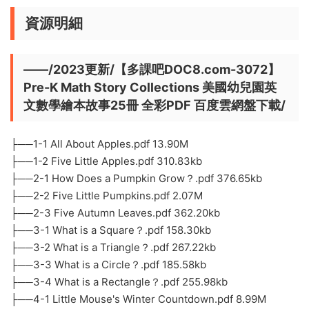
資源明細
——/2023更新/【多課吧DOC8.com-3072】
Pre-K Math Story Collections 美國幼兒園英
文數學繪本故事25冊 全彩PDF 百度雲網盤下載/
├──1-1 All About Apples.pdf 13.90M
├──1-2 Five Little Apples.pdf 310.83kb
├──2-1 How Does a Pumpkin Grow？.pdf 376.65kb
├──2-2 Five Little Pumpkins.pdf 2.07M
├──2-3 Five Autumn Leaves.pdf 362.20kb
├──3-1 What is a Square？.pdf 158.30kb
├──3-2 What is a Triangle？.pdf 267.22kb
├──3-3 What is a Circle？.pdf 185.58kb
├──3-4 What is a Rectangle？.pdf 255.98kb
├──4-1 Little Mouse's Winter Countdown.pdf 8.99M