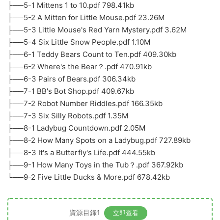
├──5-1 Mittens 1 to 10.pdf 798.41kb
├──5-2 A Mitten for Little Mouse.pdf 23.26M
├──5-3 Little Mouse's Red Yarn Mystery.pdf 3.62M
├──5-4 Six Little Snow People.pdf 1.10M
├──6-1 Teddy Bears Count to Ten.pdf 409.30kb
├──6-2 Where's the Bear？.pdf 470.91kb
├──6-3 Pairs of Bears.pdf 306.34kb
├──7-1 BB's Bot Shop.pdf 409.67kb
├──7-2 Robot Number Riddles.pdf 166.35kb
├──7-3 Six Silly Robots.pdf 1.35M
├──8-1 Ladybug Countdown.pdf 2.05M
├──8-2 How Many Spots on a Ladybug.pdf 727.89kb
├──8-3 It's a Butterfly's Life.pdf 444.55kb
├──9-1 How Many Toys in the Tub？.pdf 367.92kb
└──9-2 Five Little Ducks & More.pdf 678.42kb
資源目錄1
立即查看