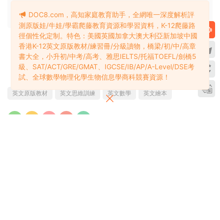
3、若您喜歡該電子資源，敬請購買注冊實體産品，獲得更好的
DOC8.com，高知家庭教育助手，全網唯一深度解析評
技術支持與客戶服務。
測原版娃/牛娃/學霸爬藤教育資源和學習資料，K-12爬藤路
徑個性化定制。特色：美國英國加拿大澳大利亞新加坡中國
香港K-12英文原版教材/練習冊/分級讀物，橋梁/初/中/高章
賞
書大全，小升初/中考/高考、雅思IELTS/托福TOEFL/劍橋5
1
0
級、SAT/ACT/GRE/GMAT、IGCSE/IB/AP/A-Level/DSE考
試、全球數學物理化學生物信息學商科競賽資源！
英文原版教材
英文思維訓練
英文數學
英文繪本
上一篇
下一篇
MathStart by Stuart Murphy 暢
Miss Giraffe Math 超級豐富的
銷20年的美國數學啓蒙繪本 用故
4000頁美國小學數學練習冊 适合
事讓孩子理解數學 63本全彩PDF
國内幼兒園至一二年級 全彩PDF
百度雲網盤下載
百度雲網盤下載
評論
0