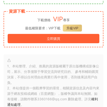
資源下載
VIP
下載價格
專享
最低權限要求：VIP下載
升級VIP
立即購買
1、本站整理、介紹、推薦的資源版權屬于原出版機構或影像公
司，展示、分享僅限于學習交流與研究目的、 參考和輔助購買
決策，不得以任何理由在商業行爲中使用，否則後果請用戶自
負。
2、本站僅提供一個觀摩學習的環境，相關資源信息及内容均來
源于網友投稿或網絡（百度網盤），版權争議與本站無關。如
有侵權，請郵件聯系3360166@qq.com 删除處理。詳見
權利
通知處理
。