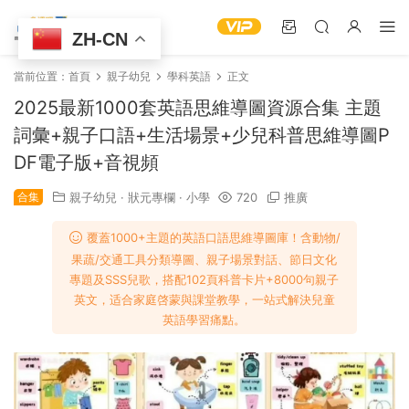
ZH-CN
當前位置：
首頁
親子幼兒
學科英語
正文
2025最新1000套英語思維導圖資源合集 主題
詞彙+親子口語+生活場景+少兒科普思維導圖P
DF電子版+音視頻
合集
親子幼兒
·
狀元專欄
·
小學
720
推廣
覆蓋1000+主題的英語口語思維導圖庫！含動物/
果蔬/交通工具分類導圖、親子場景對話、節日文化
專題及SSS兒歌，搭配102頁科普卡片+8000句親子
英文，适合家庭啓蒙與課堂教學，一站式解決兒童
英語學習痛點。