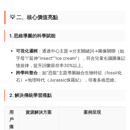
💡 二、核心價值亮點
1. 思維導圖的科學賦能
可視化邏輯
​：通過中心主題→分支關鍵詞→圖像關聯（如
字母“i”延伸“insect”“ice cream”），符合兒童右腦圖像記
憶規律，提升詞彙留存率30%以上。
跨學科整合
​：如“恐龍”主題導圖融合生物特征（fossil化
石）+地理時代（Jurassic侏羅紀），培養多維思維。
2. 解決傳統學習痛點
用
資源解決方案
案例呈現
戶
痛