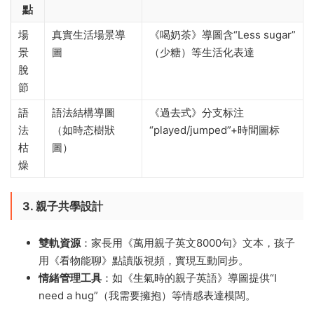
點
場
真實生活場景導
《喝奶茶》導圖含“Less sugar”
景
圖
（少糖）等生活化表達
脫
節
語
語法結構導圖
《過去式》分支标注
法
（如時态樹狀
“played/jumped”+時間圖标
枯
圖）
燥
3. 親子共學設計
雙軌資源
​：家長用《萬用親子英文8000句》文本，孩子
用《看物能聊》點讀版視頻，實現互動同步。
情緒管理工具
​：如《生氣時的親子英語》導圖提供“I
need a hug”（我需要擁抱）等情感表達模闆。