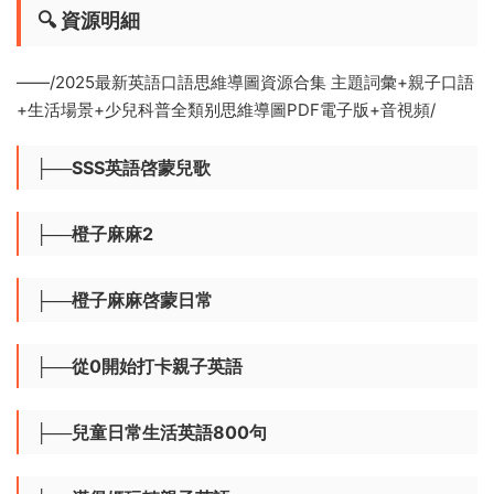
🔍 ​
資源明細
——/2025最新英語口語思維導圖資源合集 主題詞彙+親子口語
+生活場景+少兒科普全類别思維導圖PDF電子版+音視頻/
├──SSS英語啓蒙兒歌
├──橙子麻麻2