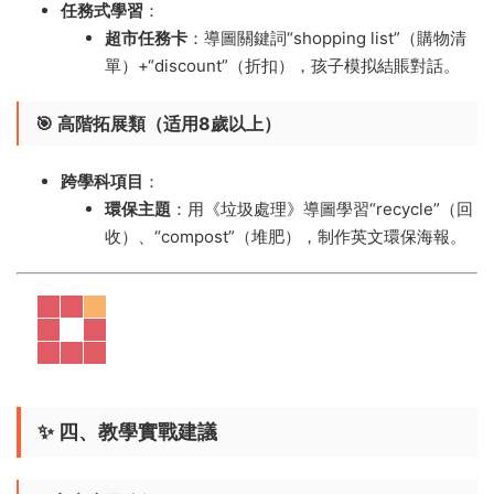
任務式學習
​：
超市任務卡
​：導圖關鍵詞“shopping list”（購物清
單）+“discount”（折扣），孩子模拟結賬對話。
🎯 高階拓展類（适用8歲以上）​
跨學科項目
​：
環保主題
​：用《垃圾處理》導圖學習“recycle”（回
收）、“compost”（堆肥），制作英文環保海報。
✨ 四、教學實戰建議