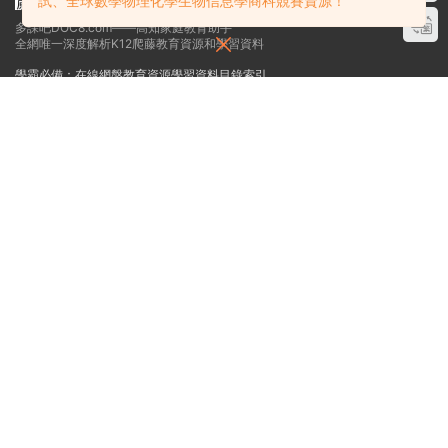
試、全球數學物理化學生物信息學商科競賽資源！
請先
登錄
多課吧DOC8.com——高知家庭教育助手
全網唯一深度解析K12爬藤教育資源和學習資料
學霸必備：在線網盤教育資源學習資料目錄索引
關于
贊助細則
免責聲明
投稿須知
聯系站長