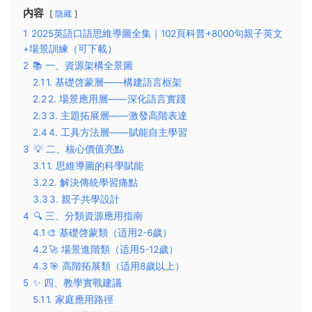
内容
隐藏
1
2025英語口語思維導圖全集｜102頁科普+8000句親子英文
+場景訓練（可下載）
2
📚 一、資源架構全景圖
2.1
​1. 基礎啓蒙層——構建語言框架​
2.2
​2. 場景應用層——深化語言實踐​
2.3
​3. 主題拓展層——激發高階表達​
2.4
​4. 工具方法層——賦能自主學習​
3
💡 二、核心價值亮點
3.1
​1. 思維導圖的科學賦能​
3.2
​2. 解決傳統學習痛點​
3.3
​3. 親子共學設計​
4
🔍 三、分類資源應用指南
4.1
​🎨 基礎啓蒙類（适用2-6歲）​​
4.2
​🚀 場景進階類（适用5-12歲）​​
4.3
​🎯 高階拓展類（适用8歲以上）​​
5
✨ 四、教學實戰建議
5.1
​1. 家庭應用路徑​