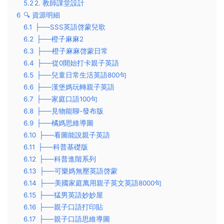
5.2
​2. 教師課堂設計​
6
🔍 ​資源明細
6.1
├──SSS英語啓蒙兒歌
6.2
├──橙子麻麻2
6.3
├──橙子麻麻啓蒙日常
6.4
├──從0開始打卡親子英語
6.5
├──兒童日常生活英語800句
6.6
├──漢堡媽玩轉親子英語
6.7
├──家庭口語100句
6.8
├──見物能聊-發布版
6.9
├──橘媽思維導圖
6.10
├──看圖能說親子英語
6.11
├──科普基礎版
6.12
├──科普進階系列
6.13
├──可樂媽無壓英語啓蒙
6.14
├──美國家庭萬用親子英文英語8000句
6.15
├──猛男英語妙妙屋
6.16
├──親子口語打印貼
6.17
├──親子口語思維導圖