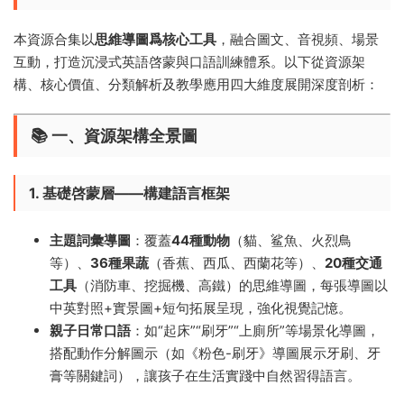
本資源合集以
思維導圖爲核心工具
，融合圖文、音視頻、場景
互動，打造沉浸式英語啓蒙與口語訓練體系。以下從資源架
構、核心價值、分類解析及教學應用四大維度展開深度剖析：
📚 一、資源架構全景圖
1. 基礎啓蒙層——構建語言框架
主題詞彙導圖
​：覆蓋
44種動物
​（貓、鲨魚、火烈鳥
等）、
36種果蔬
​（香蕉、西瓜、西蘭花等）、
20種交通
工具
​（消防車、挖掘機、高鐵）的思維導圖，每張導圖以
中英對照+實景圖+短句拓展呈現，強化視覺記憶。
親子日常口語
​：如“起床”“刷牙”“上廁所”等場景化導圖，
搭配動作分解圖示（如《粉色-刷牙》導圖展示牙刷、牙
膏等關鍵詞），讓孩子在生活實踐中自然習得語言。