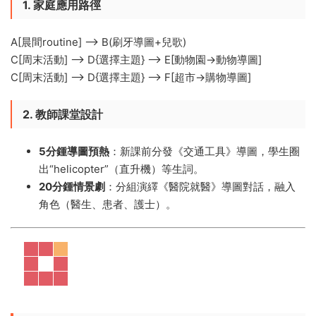
1. 家庭應用路徑
A[晨間routine] --> B(刷牙導圖+兒歌)
C[周末活動] --> D{選擇主題} --> E[動物園→動物導圖]
C[周末活動] --> D{選擇主題} --> F[超市→購物導圖]
2. 教師課堂設計
5分鍾導圖預熱
​：新課前分發《交通工具》導圖，學生圈
出“helicopter”（直升機）等生詞。
20分鍾情景劇
​：分組演繹《醫院就醫》導圖對話，融入
角色（醫生、患者、護士）。