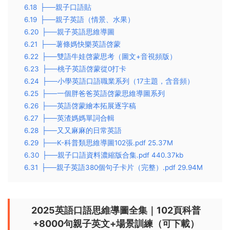
6.18
├──親子口語貼
6.19
├──親子英語（情景、水果）
6.20
├──親子英語思維導圖
6.21
├──薯條媽快樂英語啓蒙
6.22
├──雙語牛娃啓蒙思考（圖文+音視頻版）
6.23
├──桃子英語啓蒙從0打卡
6.24
├──小學英語口語職業系列（17主題，含音頻）
6.25
├──一個胖爸爸英語啓蒙思維導圖系列
6.26
├──英語啓蒙繪本拓展逐字稿
6.27
├──英渣媽媽單詞合輯
6.28
├──又又麻麻的日常英語
6.29
├──K-科普類思維導圖102張.pdf 25.37M
6.30
├──親子口語資料濃縮版合集.pdf 440.37kb
6.31
├──親子英語380個句子卡片（完整）.pdf 29.94M
2025英語口語思維導圖全集｜102頁科普
+8000句親子英文+場景訓練（可下載）