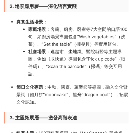
2. 場景應用層——深化語言實踐
真實生活場景
​：
家庭場景
​：客廳、廚房、卧室等7大空間的口語100
句，如廚房場景導圖包含“Wash vegetables”（洗
菜）、“Set the table”（擺餐具）等實用短句。
社會場景
​：逛超市、坐地鐵、醫院就醫等主題導
圖，例如《取快遞》導圖包含“Pick up code”（取
件碼）、“Scan the barcode”（掃碼）等交互用
語。
節日文化專題
​：中秋、國慶、萬聖節等導圖，融入文化背
景詞（如月餅“mooncake”、龍舟“dragon boat”），拓展
文化認知。
3. 主題拓展層——激發高階表達