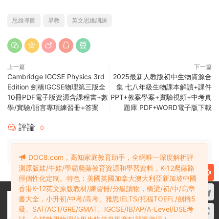
有侵權，請郵件聯系3360166@qq.com 删除處理。詳見
權利
通知處理
。
3、若您喜歡該電子資源，敬請購買注冊實體産品，獲得更好的
技術支持與客戶服務。
賞
1
0
思維導圖
早教
英文思維訓練
DOC8.com，高知家庭教育助手，全網唯一深度解析評
上一篇
下一篇
Cambridge IGCSE Physics 3rd
2025最新人教版初中生物資源合
測原版娃/牛娃/學霸爬藤教育資源和學習資料，K-12爬藤路
Edition 劍橋IGCSE物理第三版全
集 七八年級生物課本解讀+課件
徑個性化定制。特色：美國英國加拿大澳大利亞新加坡中國
10冊PDF電子版資源含課程書+數
PPT+教案學案+實驗視頻+中考真
香港K-12英文原版教材/練習冊/分級讀物，橋梁/初/中/高章
學/實驗/語言專項練習冊+答案
題庫 PDF+WORD電子版下載
書大全，小升初/中考/高考、雅思IELTS/托福TOEFL/劍橋5
級、SAT/ACT/GRE/GMAT、IGCSE/IB/AP/A-Level/DSE考
評論
0