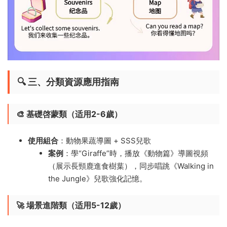
🔍 三、分類資源應用指南
🎨 基礎啓蒙類（适用2-6歲）​
使用組合
​：動物果蔬導圖 + SSS兒歌
案例
​：學“Giraffe”時，播放《動物篇》導圖視頻
（展示長頸鹿進食樹葉），同步唱跳《Walking in
the Jungle》兒歌強化記憶。
🚀 場景進階類（适用5-12歲）​