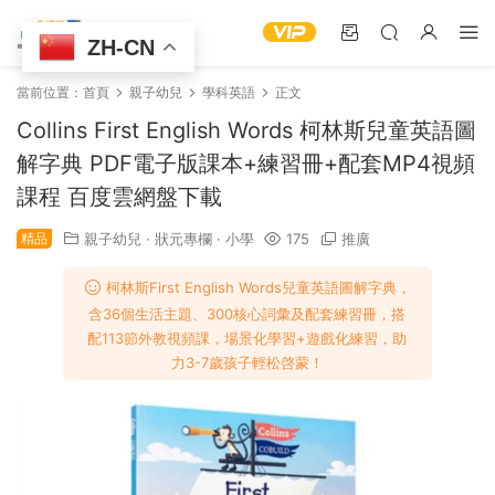
ZH-CN
當前位置：
首頁
親子幼兒
學科英語
正文
Collins First English Words 柯林斯兒童英語圖
解字典 PDF電子版課本+練習冊+配套MP4視頻
課程 百度雲網盤下載
精品
親子幼兒
·
狀元專欄
·
小學
175
推廣
柯林斯First English Words兒童英語圖解字典，
含36個生活主題、300核心詞彙及配套練習冊，搭
配113節外教視頻課，場景化學習+遊戲化練習，助
力3-7歲孩子輕松啓蒙！