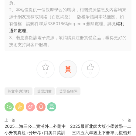
負。
2、本站僅提供一個觀摩學習的環境，相關資源信息及内容均來
源于網友投稿或網絡（百度網盤），版權争議與本站無關。如
有侵權，請郵件聯系3360166@qq.com 删除處理。詳見
權利
通知處理
。
3、若您喜歡該電子資源，敬請購買注冊實體産品，獲得更好的
技術支持與客戶服務。
賞
0
0
英文字典詞典
英語詞彙
英語高頻詞
上一篇
下一篇
2025上海三公上實浦外上外附中
2025最新北師大版小學數學一二
小升初真題+分班考+口奧口英訓
三四五六年級上下冊單元複習知