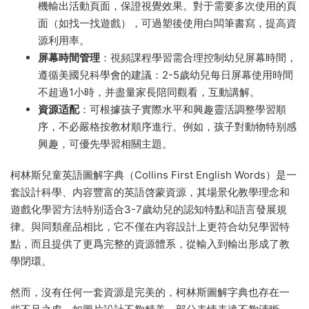
機輸出活動頁面，保證視覺效果。對于需要多次使用的頁
面（如找一找遊戲），可過塑後使用白闆筆書寫，提高資
源利用率。
屏幕時間管理
：視頻課程學習需合理控制幼兒屏幕時間，
遵循美國兒科學會的建議：2-5歲幼兒每日屏幕使用時間
不超過1小時，并盡量家長陪同觀看，互動講解。
資源适配
：可根據孩子實際水平和興趣靈活調整學習順
序，不必嚴格按教材順序進行。例如，孩子對動物特别感
興趣，可優先學習相關主題。
柯林斯兒童英語圖解字典（Collins First English Words）是一
套設計科學、内容豐富的英語啓蒙資源，其場景化教學理念和
遊戲化學習方法特别适合3-7歲幼兒的認知特點和語言發展規
律。與同類産品相比，它不僅在内容設計上更符合幼兒學習特
點，而且提供了更爲完整的資源體系，從輸入到輸出形成了教
學閉環。
然而，沒有任何一套資源是完美的，柯林斯圖解字典也存在一