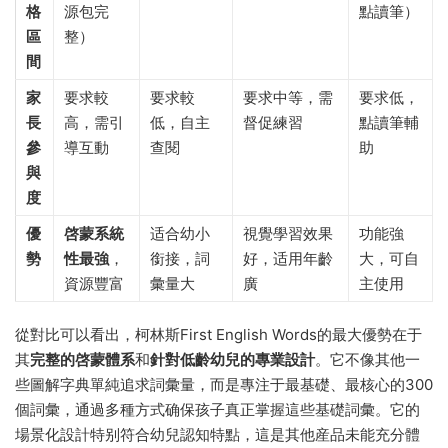
格
源包完
點讀筆）
區
整）
間
家
要求較
要求較
要求中等，需
要求低，
長
高，需引
低，自主
督促練習
點讀筆輔
參
導互動
查閱
助
與
度
優
啓蒙系統
适合幼小
視覺學習效果
功能強
勢
性最強
，
銜接，詞
好，适用年齡
大，可自
資源豐富
彙量大
廣
主使用
從對比可以看出，柯林斯First English Words的最大優勢在于
其
完整的啓蒙體系
和
針對低齡幼兒的專業設計
。它不像其他一
些圖解字典單純追求詞彙量，而是專注于最基礎、最核心的300
個詞彙，通過多種方式确保孩子真正掌握這些基礎詞彙。它的
場景化設計特别符合幼兒認知特點，這是其他産品未能充分體