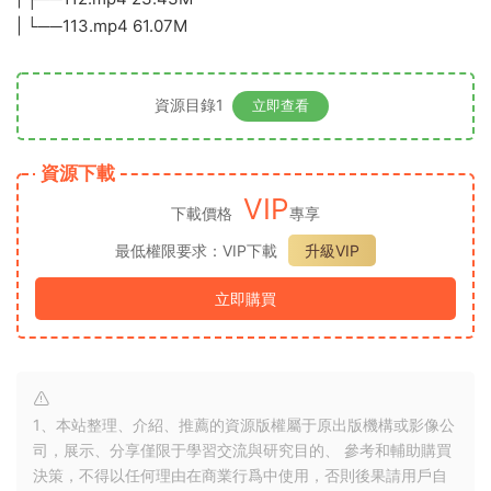
| └──113.mp4 61.07M
資源目錄1
立即查看
資源下載
VIP
下載價格
專享
最低權限要求：VIP下載
升級VIP
立即購買
1、本站整理、介紹、推薦的資源版權屬于原出版機構或影像公
司，展示、分享僅限于學習交流與研究目的、 參考和輔助購買
決策，不得以任何理由在商業行爲中使用，否則後果請用戶自