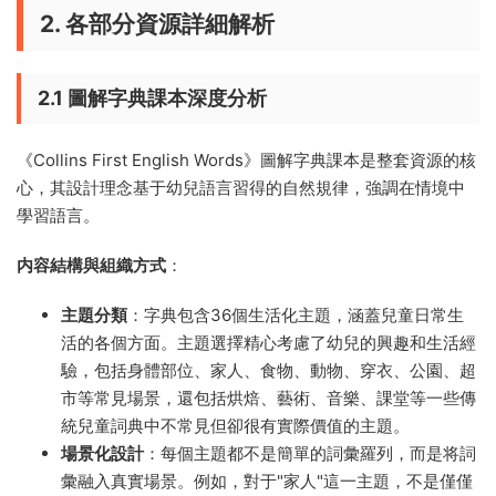
2. 各部分資源詳細解析
2.1 圖解字典課本深度分析
《Collins First English Words》圖解字典課本是整套資源的核
心，其設計理念基于幼兒語言習得的自然規律，強調在情境中
學習語言。
内容結構與組織方式
：
主題分類
：字典包含36個生活化主題，涵蓋兒童日常生
活的各個方面。主題選擇精心考慮了幼兒的興趣和生活經
驗，包括身體部位、家人、食物、動物、穿衣、公園、超
市等常見場景，還包括烘焙、藝術、音樂、課堂等一些傳
統兒童詞典中不常見但卻很有實際價值的主題。
場景化設計
：每個主題都不是簡單的詞彙羅列，而是将詞
彙融入真實場景。例如，對于"家人"這一主題，不是僅僅