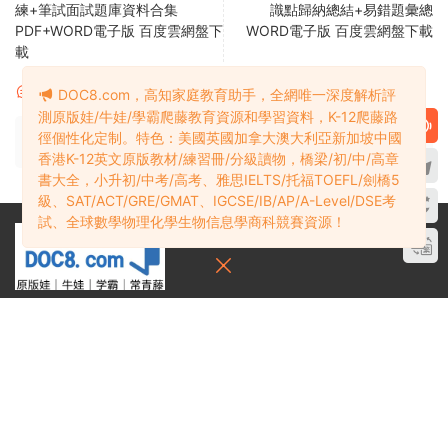
練+筆試面試題庫資料合集
識點歸納總結+易錯題彙總
PDF+WORD電子版 百度雲網盤下
WORD電子版 百度雲網盤下載
載
評論
0
DOC8.com，高知家庭教育助手，全網唯一深度解析評
測原版娃/牛娃/學霸爬藤教育資源和學習資料，K-12爬藤路
徑個性化定制。特色：美國英國加拿大澳大利亞新加坡中國
請先
登錄
香港K-12英文原版教材/練習冊/分級讀物，橋梁/初/中/高章
書大全，小升初/中考/高考、雅思IELTS/托福TOEFL/劍橋5
級、SAT/ACT/GRE/GMAT、IGCSE/IB/AP/A-Level/DSE考
試、全球數學物理化學生物信息學商科競賽資源！
多課吧DOC8.com——高知家庭教育助手
全網唯一深度解析K12爬藤教育資源和學習資料
學霸必備：在線網盤教育資源學習資料目錄索引
關于
贊助細則