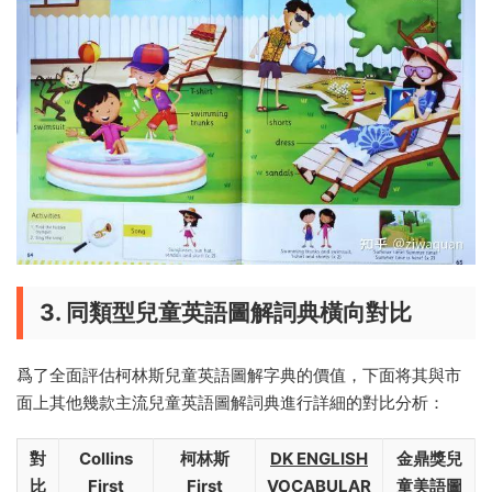
3. 同類型兒童英語圖解詞典橫向對比
爲了全面評估柯林斯兒童英語圖解字典的價值，下面将其與市
面上其他幾款主流兒童英語圖解詞典進行詳細的對比分析：
對
Collins
柯林斯
DK ENGLISH
金鼎獎兒
比
First
First
VOCABULAR
童美語圖