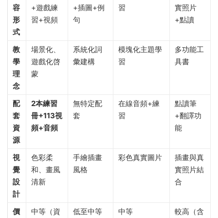
容
+遊戲練
+插圖+例
習
實照片
形
習+視頻
句
+點讀
式
教
場景化、
系統化詞
模塊化主題學
多功能工
學
遊戲化啓
彙建構
習
具書
理
蒙
念
配
2本練習
無特定配
在線音頻+練
點讀筆
套
冊+113視
套
習
+翻譯功
資
頻+音頻
能
源
視
色彩柔
手繪插畫
彩色真實圖片
插畫與真
覺
和、畫風
風格
實照片結
設
清新
合
計
價
中等（資
低至中等
中等
較高（含