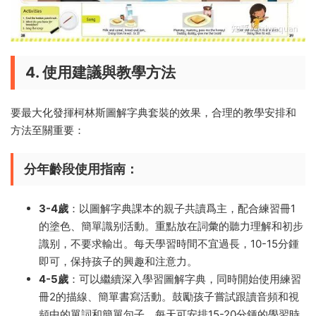
4. 使用建議與教學方法
要最大化發揮柯林斯圖解字典套裝的效果，合理的教學安排和
方法至關重要：
分年齡段使用指南
：
3-4歲
：以圖解字典課本的親子共讀爲主，配合練習冊1
的塗色、簡單識别活動。重點放在詞彙的聽力理解和初步
識别，不要求輸出。每天學習時間不宜過長，10-15分鍾
即可，保持孩子的興趣和注意力。
4-5歲
：可以繼續深入學習圖解字典，同時開始使用練習
冊2的描線、簡單書寫活動。鼓勵孩子嘗試跟讀音頻和視
頻中的單詞和簡單句子。每天可安排15-20分鍾的學習時