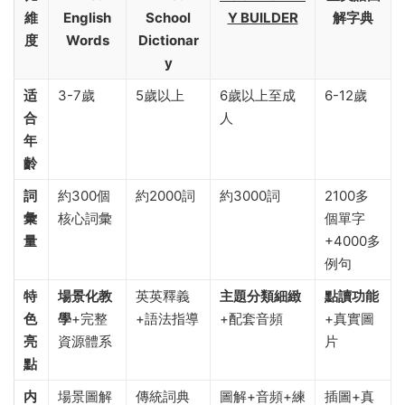
維
English
School
Y BUILDER
解字典
度
Words
Dictionar
y
适
3-7歲
5歲以上
6歲以上至成
6-12歲
合
人
年
齡
詞
約300個
約2000詞
約3000詞
2100多
彙
核心詞彙
個單字
量
+4000多
例句
特
場景化教
英英釋義
主題分類細緻
點讀功能
色
學
+完整
+語法指導
+配套音頻
+真實圖
亮
資源體系
片
點
内
場景圖解
傳統詞典
圖解+音頻+練
插圖+真