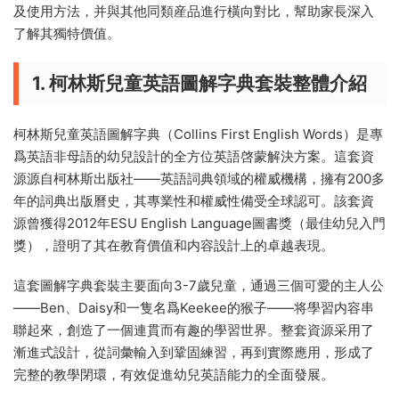
及使用方法，并與其他同類産品進行橫向對比，幫助家長深入
了解其獨特價值。
1. 柯林斯兒童英語圖解字典套裝整體介紹
柯林斯兒童英語圖解字典（Collins First English Words）是專
爲英語非母語的幼兒設計的全方位英語啓蒙解決方案。這套資
源源自柯林斯出版社——英語詞典領域的權威機構，擁有200多
年的詞典出版曆史，其專業性和權威性備受全球認可。該套資
源曾獲得2012年ESU English Language圖書獎（最佳幼兒入門
獎），證明了其在教育價值和内容設計上的卓越表現。
這套圖解字典套裝主要面向3-7歲兒童，通過三個可愛的主人公
——Ben、Daisy和一隻名爲Keekee的猴子——将學習内容串
聯起來，創造了一個連貫而有趣的學習世界。整套資源采用了
漸進式設計，從詞彙輸入到鞏固練習，再到實際應用，形成了
完整的教學閉環，有效促進幼兒英語能力的全面發展。