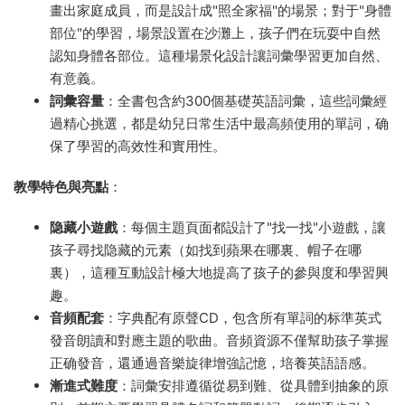
畫出家庭成員，而是設計成"照全家福"的場景；對于"身體
部位"的學習，場景設置在沙灘上，孩子們在玩耍中自然
認知身體各部位。這種場景化設計讓詞彙學習更加自然、
有意義。
詞彙容量
：全書包含約300個基礎英語詞彙，這些詞彙經
過精心挑選，都是幼兒日常生活中最高頻使用的單詞，确
保了學習的高效性和實用性。
教學特色與亮點
：
隐藏小遊戲
：每個主題頁面都設計了"找一找"小遊戲，讓
孩子尋找隐藏的元素（如找到蘋果在哪裏、帽子在哪
裏），這種互動設計極大地提高了孩子的參與度和學習興
趣。
音頻配套
：字典配有原聲CD，包含所有單詞的标準英式
發音朗讀和對應主題的歌曲。音頻資源不僅幫助孩子掌握
正确發音，還通過音樂旋律增強記憶，培養英語語感。
漸進式難度
：詞彙安排遵循從易到難、從具體到抽象的原