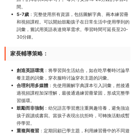
間。
5-7歲
：完整使用所有資源，包括圖解字典、兩本練習冊
和視頻課程。可以開始鼓勵孩子在日常生活中使用學到的
詞彙，嘗試用英語表達簡單需求。學習時間可延長至20-
30分鍾。
家長輔導策略
：
創造英語環境
：将學習與生活結合，如在吃早餐時讨論早
餐主題的詞彙，穿衣服時讨論穿衣主題的詞彙。
合理利用多媒體
：先使用圖解字典課本引入詞彙，然後通
過視頻課程加深理解，最後通過練習冊鞏固，形成完整學
習循環。
鼓勵而非強制
：幼兒語言學習應注重興趣培養，避免強迫
孩子跟讀或書寫。當孩子表現出抗拒時，可轉換活動或暫
停學習。
重複與複習
：定期回顧已學主題，利用練習冊中的不同遊