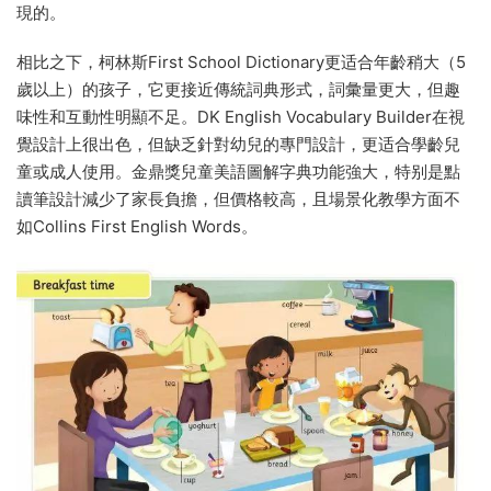
現的。
相比之下，柯林斯First School Dictionary更适合年齡稍大（5
歲以上）的孩子，它更接近傳統詞典形式，詞彙量更大，但趣
味性和互動性明顯不足。DK English Vocabulary Builder在視
覺設計上很出色，但缺乏針對幼兒的專門設計，更适合學齡兒
童或成人使用。金鼎獎兒童美語圖解字典功能強大，特别是點
讀筆設計減少了家長負擔，但價格較高，且場景化教學方面不
如Collins First English Words。