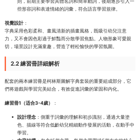
則，前期主要學習具體名詞和簡單動詞，後期逐步引入一
些形容詞和表達情緒的詞彙，符合語言學習規律。
視覺設計
：
字典采用色彩柔和、畫風清新的插畫風格，既吸引幼兒注意
力，又不會因色彩過于鮮豔而分散學習焦點。人物形象可愛親
切，場景設計充滿童趣，營造了輕松愉快的學習氛圍。
2.2 練習冊詳細解析
配套的兩本練習冊是柯林斯圖解字典套裝的重要組成部分，它
們将遊戲與學習完美結合，有效促進詞彙的鞏固和内化。
練習冊1（适合3-4歲）
：
設計理念
：側重于詞彙的理解和初步識别，通過大量塗
色、描線等符合低齡幼兒精細動作發展的活動，在動手中
學習。