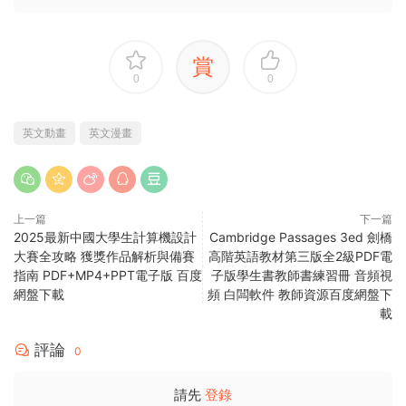
賞
0
0
英文動畫
英文漫畫
上一篇
下一篇
2025最新中國大學生計算機設計
Cambridge Passages 3ed 劍橋
大賽全攻略 獲獎作品解析與備賽
高階英語教材第三版全2級PDF電
指南 PDF+MP4+PPT電子版 百度
子版學生書教師書練習冊 音頻視
網盤下載
頻 白闆軟件 教師資源百度網盤下
載
評論
0
請先
登錄