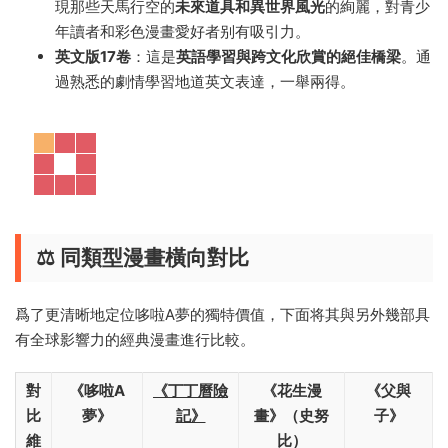
現那些天馬行空的
未來道具和異世界風光
的絢麗，對青少
年讀者和彩色漫畫愛好者别有吸引力。
英文版17卷
：這是
英語學習與跨文化欣賞的絕佳橋梁
。通
過熟悉的劇情學習地道英文表達，一舉兩得。
⚖️ 同類型漫畫橫向對比
爲了更清晰地定位哆啦A夢的獨特價值，下面将其與另外幾部具
有全球影響力的經典漫畫進行比較。
對
《哆啦A
《丁丁曆險
《花生漫
《父與
比
夢》
記》
畫》（史努
子》
維
比）