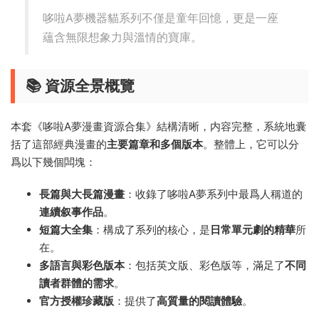
哆啦A夢機器貓系列不僅是童年回憶，更是一座
蘊含無限想象力與溫情的寶庫。
📚 資源全景概覽
本套《哆啦A夢漫畫資源合集》結構清晰，内容完整，系統地囊
括了這部經典漫畫的
主要篇章和多個版本
。整體上，它可以分
爲以下幾個闆塊：
長篇與大長篇漫畫
：收錄了哆啦A夢系列中最爲人稱道的
連續叙事作品
。
短篇大全集
：構成了系列的核心，是
日常單元劇的精華
所
在。
多語言與彩色版本
：包括英文版、彩色版等，滿足了
不同
讀者群體的需求
。
官方授權珍藏版
：提供了
高質量的閱讀體驗
。