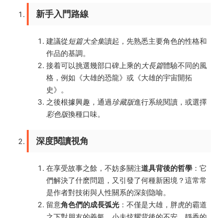
新手入門路線
建議從
短篇大全集
讀起，先熟悉主要角色的性格和
作品的基調。
接着可以挑選幾部口碑上乘的
大長篇
體驗不同的風
格，例如《大雄的恐龍》或《大雄的宇宙開拓
史》。
之後根據興趣，通過
珍藏版
進行系統閱讀，或選擇
彩色版
換種口味。
深度閱讀視角
在享受故事之餘，不妨多關注
道具背後的哲學
：它
們解決了什麽問題，又引發了何種新困境？這常常
是作者對技術與人性關系的深刻隐喻。
留意
角色們的成長弧光
：不僅是大雄，胖虎的霸道
之下對朋友的義氣，小夫炫耀背後的不安，靜香的