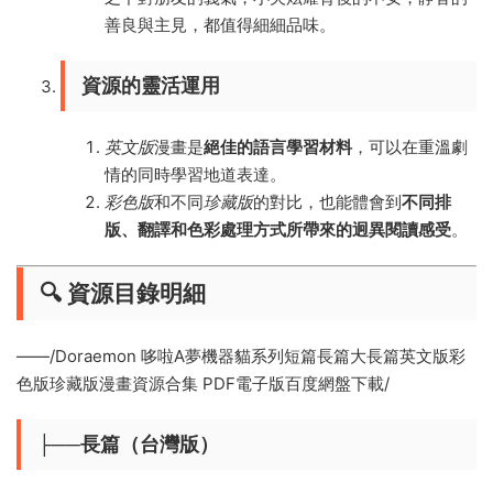
善良與主見，都值得細細品味。
資源的靈活運用
英文版
漫畫是
絕佳的語言學習材料
，可以在重溫劇
情的同時學習地道表達。
彩色版
和不同
珍藏版
的對比，也能體會到
不同排
版、翻譯和色彩處理方式所帶來的迥異閱讀感受
。
🔍 資源目錄明細
——/Doraemon 哆啦A夢機器貓系列短篇長篇大長篇英文版彩
色版珍藏版漫畫資源合集 PDF電子版百度網盤下載/
├──長篇（台灣版）