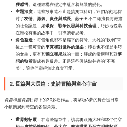
獲感悟
。這種結構在穩定中蘊含着無限的變化。
主題深度
：這些故事遠不止是搞笑或科幻，它們深刻地探
讨了
友情、勇氣、責任與成長
。藤子·F·不二雄擅長将嚴肅
的社會議題，如
環保、戰争反思與科技倫理
，巧妙地包裹
在輕松有趣的故事中，引導讀者思考。
角色塑造
：每個角色都不是扁平的符号。大雄的“軟弱”背
後是一種可貴的
率真和對世界的溫柔
；靜香也不僅是乖巧
的女生，更有其
獨立和果敢
的一面；胖虎的蠻橫與其對
夢
想的執着
形成有趣反差。正是這些優缺點并存的“不完
美”，讓他們顯得無比真實可愛。
2. 長篇與大長篇：史詩冒險與童心宇宙
長篇
和
超長篇
目錄下的30多卷作品，将哆啦A夢的舞台從日常
小鎮擴展到時空的各個角落。
世界觀拓展
：在這些篇章中，讀者将跟随大雄和夥伴們穿
梭于
史前恐龍時代、外太空、魔法世界乃至文明的起源