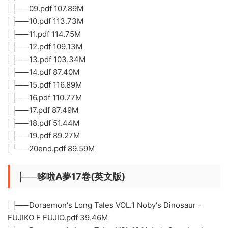
| ├──09.pdf 107.89M
| ├──10.pdf 113.73M
| ├──11.pdf 114.75M
| ├──12.pdf 109.13M
| ├──13.pdf 103.34M
| ├──14.pdf 87.40M
| ├──15.pdf 116.89M
| ├──16.pdf 110.77M
| ├──17.pdf 87.49M
| ├──18.pdf 51.44M
| ├──19.pdf 89.27M
| └──20end.pdf 89.59M
├──哆啦A夢17卷(英文版)
| ├──Doraemon's Long Tales VOL.1 Noby's Dinosaur -
FUJIKO F FUJIO.pdf 39.46M