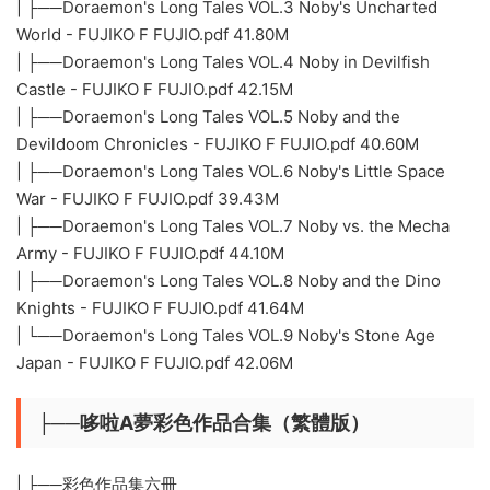
| ├──Doraemon's Long Tales VOL.3 Noby's Uncharted
World - FUJIKO F FUJIO.pdf 41.80M
| ├──Doraemon's Long Tales VOL.4 Noby in Devilfish
Castle - FUJIKO F FUJIO.pdf 42.15M
| ├──Doraemon's Long Tales VOL.5 Noby and the
Devildoom Chronicles - FUJIKO F FUJIO.pdf 40.60M
| ├──Doraemon's Long Tales VOL.6 Noby's Little Space
War - FUJIKO F FUJIO.pdf 39.43M
| ├──Doraemon's Long Tales VOL.7 Noby vs. the Mecha
Army - FUJIKO F FUJIO.pdf 44.10M
| ├──Doraemon's Long Tales VOL.8 Noby and the Dino
Knights - FUJIKO F FUJIO.pdf 41.64M
| └──Doraemon's Long Tales VOL.9 Noby's Stone Age
Japan - FUJIKO F FUJIO.pdf 42.06M
├──哆啦A夢彩色作品合集（繁體版）
| ├──彩色作品集六冊