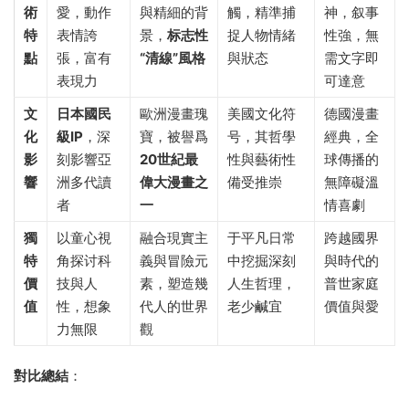
術
愛，動作
與精細的背
觸，精準捕
神，叙事
特
表情誇
景，
标志性
捉人物情緒
性強，無
點
張，富有
“清線”風格
與狀态
需文字即
表現力
可達意
文
日本國民
歐洲漫畫瑰
美國文化符
德國漫畫
化
級IP
，深
寶，被譽爲
号，其哲學
經典，全
影
刻影響亞
20世紀最
性與藝術性
球傳播的
響
洲多代讀
偉大漫畫之
備受推崇
無障礙溫
者
一
情喜劇
獨
以童心視
融合現實主
于平凡日常
跨越國界
特
角探讨科
義與冒險元
中挖掘深刻
與時代的
價
技與人
素，塑造幾
人生哲理，
普世家庭
值
性，想象
代人的世界
老少鹹宜
價值與愛
力無限
觀
對比總結
：