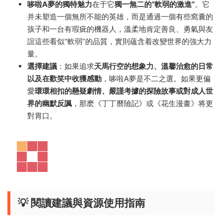
哆啦A夢的獨特魅力
在于它
獨一無二的“軟弱的激進”
。它
并未塑造一個無所不能的英雄，而是通過一個有些窩囊的
孩子和一台有瑕疵的機器人，溫柔地肯定善良、勇氣與友
誼這些看似“軟弱”的品質，實則蘊含着改變世界的強大力
量。
選擇建議
：如果追求
天馬行空的想象力、溫馨治愈的日常
以及在歡笑中收獲感動
，哆啦A夢是不二之選。如果更偏
愛
環環相扣的懸疑劇情、嚴謹考據的探險故事或對成人世
界的幽默反諷
，那麽《丁丁曆險記》或《花生漫畫》将更
對胃口。
💡 閱讀建議與資源使用指南