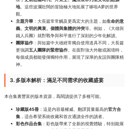
地
。這些波瀾壯闊的冒險極大地拓展了哆啦A夢的世界
觀。
主題升華
：大長篇常常觸及更爲宏大的主題，如
生命的意
義、文明的興衰、個體與集體的沖突
等。例如，《大雄與
鐵人兵團》就對戰争與和平進行了深刻的少年化解讀。
團隊協作
：與短篇中大雄經常獨自使用道具不同，大長篇
更強調
五人團隊的緊密協作
。在面對強大外敵或困境時，
每個成員都能發揮獨特作用，展現了深厚的友誼與團隊精
神。
3. 多版本解析：滿足不同需求的收藏盛宴
本合集裏豐富的版本資源，爲閱讀提供了多種可能。
珍藏版45冊
：這是内容最權威、翻譯質量最高的
官方合
集
，适合希望系統收藏和首次通讀全作的讀者。
彩色作品合集
：彩色版帶來了全新的視覺體驗，特别能展