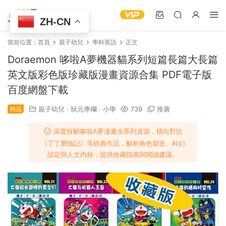
ZH-CN
當前位置：
首頁
親子幼兒
學科英語
正文
Doraemon 哆啦A夢機器貓系列短篇長篇大長篇
英文版彩色版珍藏版漫畫資源合集 PDF電子版
百度網盤下載
精品
親子幼兒
·
狀元專欄
·
小學
739
推廣
深度拆解哆啦A夢漫畫全系列資源，橫向對比
《丁丁曆險記》等經典作品，解析角色塑造、科幻
設定與人文内核，提供收藏指南與閱讀建議。