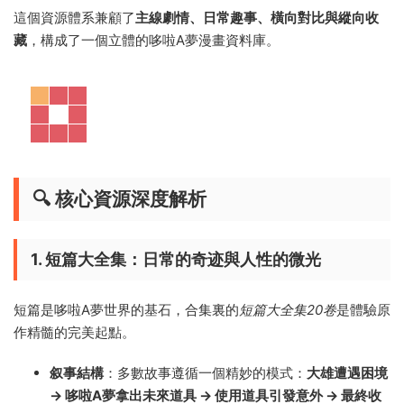
這個資源體系兼顧了
主線劇情、日常趣事、橫向對比與縱向收
藏
，構成了一個立體的哆啦A夢漫畫資料庫。
🔍 核心資源深度解析
1. 短篇大全集：日常的奇迹與人性的微光
短篇是哆啦A夢世界的基石，合集裏的
短篇大全集20卷
是體驗原
作精髓的完美起點。
叙事結構
：多數故事遵循一個精妙的模式：
大雄遭遇困境
→ 哆啦A夢拿出未來道具 → 使用道具引發意外 → 最終收