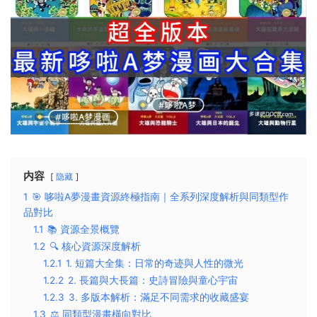
内容
隐藏
1
🎯 哆啦A夢漫畫資源終極指南｜全系列深度解析與同類型作
品對比
1.1
📚 資源全景概覽
1.2
🔍 核心資源深度解析
1.2.1
1. 短篇大全集：日常的奇迹與人性的微光
1.2.2
2. 長篇與大長篇：史詩冒險與童心宇宙
1.2.3
3. 多版本解析：滿足不同需求的收藏盛宴
1.3
⚖️ 同類型漫畫橫向對比