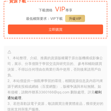
資源下載
VIP
下載價格
專享
最低權限要求：VIP下載
升級VIP
立即購買
1、本站整理、介紹、推薦的資源版權屬于原出版機構或影像公
司，展示、分享僅限于學習交流與研究目的、 參考和輔助購買
決策，不得以任何理由在商業行爲中使用，否則後果請用戶自
負。
2、本站僅提供一個觀摩學習的環境，相關資源信息及内容均來
源于網友投稿或網絡（百度網盤），版權争議與本站無關。如
有侵權，請郵件聯系3360166@qq.com 删除處理。詳見
權利
通知處理
。
3、若您喜歡該電子資源，敬請購買注冊實體産品，獲得更好的
技術支持與客戶服務。