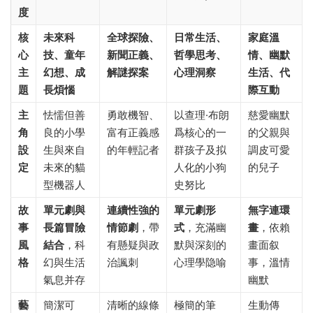
度
核
未來科
全球探險、
日常生活、
家庭溫
心
技、童年
新聞正義、
哲學思考、
情、幽默
主
幻想、成
解謎探案
心理洞察
生活、代
題
長煩惱
際互動
主
怯懦但善
勇敢機智、
以查理·布朗
慈愛幽默
角
良的小學
富有正義感
爲核心的一
的父親與
設
生與來自
的年輕記者
群孩子及拟
調皮可愛
定
未來的貓
人化的小狗
的兒子
型機器人
史努比
故
單元劇與
連續性強的
單元劇形
無字連環
事
長篇冒險
情節劇
，帶
式
，充滿幽
畫
，依賴
風
結合
，科
有懸疑與政
默與深刻的
畫面叙
格
幻與生活
治諷刺
心理學隐喻
事，溫情
氣息并存
幽默
藝
簡潔可
清晰的線條
極簡的筆
生動傳