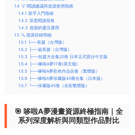
1.4
💡 閱讀建議與資源使用指南
1.4.1
新手入門路線
1.4.2
深度閱讀視角
1.4.3
資源的靈活運用
1.5
🔍 資源目錄明細
1.5.1
├──長篇（台灣版）
1.5.2
├──超長篇（台灣版）
1.5.3
├──短篇大全集20卷 日本正式授台中文版
1.5.4
├──哆啦A夢17卷(英文版)
1.5.5
├──哆啦A夢彩色作品合集（繁體版）
1.5.6
├──哆啦A夢珍藏版45冊合集（日本版）
1.5.7
└──珍藏版45卷（全彩繁體版）
🎯 哆啦A夢漫畫資源終極指南｜全
系列深度解析與同類型作品對比