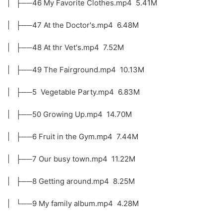
| ├──46 My Favorite Clothes.mp4 5.41M
| ├──47 At the Doctor's.mp4 6.48M
| ├──48 At thr Vet's.mp4 7.52M
| ├──49 The Fairground.mp4 10.13M
| ├──5 Vegetable Party.mp4 6.83M
| ├──50 Growing Up.mp4 14.70M
| ├──6 Fruit in the Gym.mp4 7.44M
| ├──7 Our busy town.mp4 11.22M
| ├──8 Getting around.mp4 8.25M
| └──9 My family album.mp4 4.28M