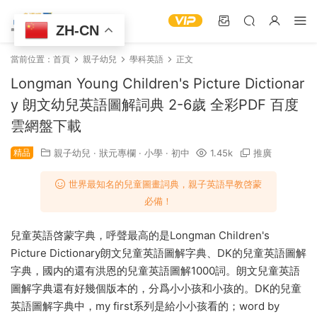
ZH-CN
當前位置：
首頁
親子幼兒
學科英語
正文
Longman Young Children's Picture Dictionar
y 朗文幼兒英語圖解詞典 2-6歲 全彩PDF 百度
雲網盤下載
精品
親子幼兒
·
狀元專欄
·
小學
·
初中
1.45k
推廣
世界最知名的兒童圖畫詞典，親子英語早教啓蒙
必備！
兒童英語啓蒙字典，呼聲最高的是Longman Children's
Picture Dictionary朗文兒童英語圖解字典、DK的兒童英語圖解
字典，國内的還有洪恩的兒童英語圖解1000詞。朗文兒童英語
圖解字典還有好幾個版本的，分爲小小孩和小孩的。DK的兒童
英語圖解字典中，my first系列是給小小孩看的；word by