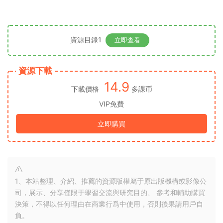
資源目錄1
立即查看
資源下載
14.9
下載價格
多課币
VIP免費
立即購買
1、本站整理、介紹、推薦的資源版權屬于原出版機構或影像公
司，展示、分享僅限于學習交流與研究目的、 參考和輔助購買
決策，不得以任何理由在商業行爲中使用，否則後果請用戶自
負。