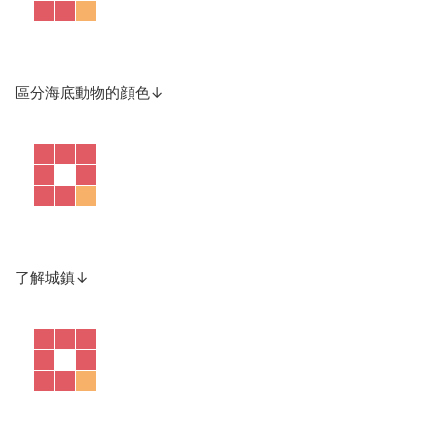
區分海底動物的顔色↓
了解城鎮↓