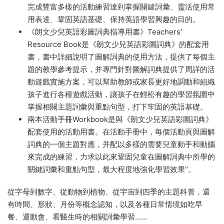
完成豐富多樣的活動練習達到掌握關鍵詞彙、靈活使用常
用表達、鞏固英語基礎、保持英語學習興趣的目的。
《朗文少兒英語彩圖詞典指導用書》Teachers’
Resource Book是《朗文少兒英語彩圖詞典》的配套用
書，書中詳細說明了圖解詞典的使用方法，提供了每個主
題的教學參考提示，并專門針對圖解詞典提供了周詳的活
動遊戲實施方案，可以幫助教師或家長更好地調動和組織
孩子進行各種遊戲活動，讓孩子在輕松有趣的學習氛圍中
掌握相關主題詞彙與重點句型，打下牢固的英語基礎。
兩本活動手冊Workbook是與《朗文少兒英語彩圖詞典》
配套使用的活動用書。在活動手冊中，每個活動頁與圖解
詞典的一個主題對應，并配以多樣的需要兒童動手和動腦
來完成的練習，力求以此來鞏固兒童在圖解詞典中所學的
關鍵詞彙和重點句型，最大程度地強化學習效果"。
從字母到數字、從動物到植物、從宇宙到四季的主題科普，還
有時間、形狀、月份等概念認知，以及各種日常情境如吃早
餐、運動會、看醫生時的相關詞彙學習……