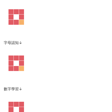
字母認知↓
數字學習↓