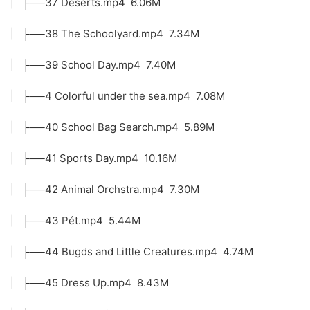
| ├──37 Deserts.mp4 6.06M
| ├──38 The Schoolyard.mp4 7.34M
| ├──39 School Day.mp4 7.40M
| ├──4 Colorful under the sea.mp4 7.08M
| ├──40 School Bag Search.mp4 5.89M
| ├──41 Sports Day.mp4 10.16M
| ├──42 Animal Orchstra.mp4 7.30M
| ├──43 Pét.mp4 5.44M
| ├──44 Bugds and Little Creatures.mp4 4.74M
| ├──45 Dress Up.mp4 8.43M