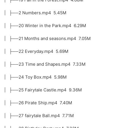
| ├──2 Numbers.mp4 5.45M
| ├──20 Winter in the Park.mp4 6.29M
| ├──21 Months and seasons.mp4 7.05M
| ├──22 Everyday.mp4 5.69M
| ├──23 Time and Shapes.mp4 7.33M
| ├──24 Toy Box.mp4 5.98M
| ├──25 Fairytale Castle.mp4 9.36M
| ├──26 Pirate Ship.mp4 7.40M
| ├──27 fairytale Ball.mp4 7.71M