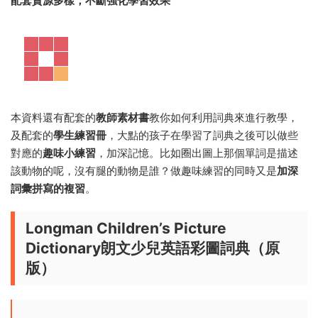
配套資源多樣，不斷強化學習效果
本資料還有配套的
教師素材書
教你如何利用詞典來進行教學，
及配套的
學生練習冊
，大點的孩子在學習了詞典之後可以做些
對應的
趣味小練習
，加深記憶。比如圈出圖上那個單詞是描述
該動物的呢，沒有腿的動物是誰？做趣味練習的同時又是
加深
詞彙拼寫的複習
。
Longman Children’s Picture
Dictionary朗文少兒英語彩圖詞典（原
版）