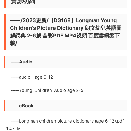
資源明細
——/2023更新/【D3168】Longman Young
Children's Picture Dictionary 朗文幼兒英語圖
解詞典 2-6歲 全彩PDF MP4視頻 百度雲網盤下
載/
├──Audio
| ├──audio - age 6-12
| └──Young_Children_Audio age 2-5
├──eBook
| ├──Longman children picture dictionary (age 6-12).pdf
40.71M