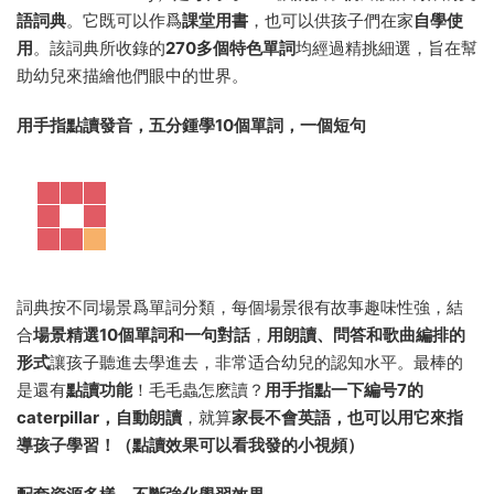
語詞典
。它既可以作爲
課堂用書
，也可以供孩子們在家
自學使
用
。該詞典所收錄的
270多個特色單詞
均經過精挑細選，旨在幫
助幼兒來描繪他們眼中的世界。
用手指點讀發音，五分鍾學10個單詞，一個短句
詞典按不同場景爲單詞分類，每個場景很有故事趣味性強，結
合
場景精選10個單詞和一句對話
，
用朗讀、問答和歌曲編排的
形式
讓孩子聽進去學進去，非常适合幼兒的認知水平。最棒的
是還有
點讀功能
！毛毛蟲怎麽讀？
用手指點一下編号7的
caterpillar，自動朗讀
，就算
家長不會英語，也可以用它來指
導孩子學習！（點讀效果可以看我發的小視頻）