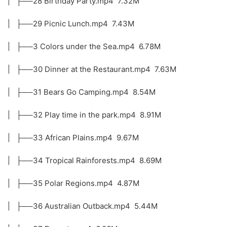
| ├──28 Birthday Party.mp4 7.32M
| ├──29 Picnic Lunch.mp4 7.43M
| ├──3 Colors under the Sea.mp4 6.78M
| ├──30 Dinner at the Restaurant.mp4 7.63M
| ├──31 Bears Go Camping.mp4 8.54M
| ├──32 Play time in the park.mp4 8.91M
| ├──33 African Plains.mp4 9.67M
| ├──34 Tropical Rainforests.mp4 8.69M
| ├──35 Polar Regions.mp4 4.87M
| ├──36 Australian Outback.mp4 5.44M