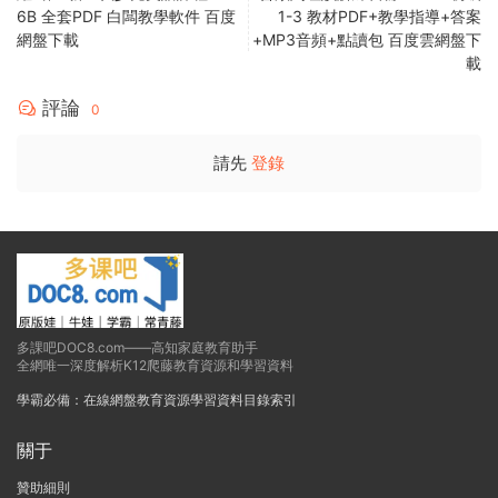
6B 全套PDF 白闆教學軟件 百度
1-3 教材PDF+教學指導+答案
網盤下載
+MP3音頻+點讀包 百度雲網盤下
載
評論
0
請先
登錄
多課吧DOC8.com——高知家庭教育助手
全網唯一深度解析K12爬藤教育資源和學習資料
學霸必備：在線網盤教育資源學習資料目錄索引
關于
贊助細則