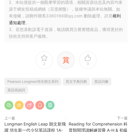
2、本站僅提供一個觀摩學習的環境，相關資源信息及内容均來
源于網友投稿或網絡（百度網盤），版權争議與本站無關。如
有侵權，請郵件聯系3360166@qq.com 删除處理。詳見
權利
通知處理
。
3、若您喜歡該電子資源，敬請購買注冊實體産品，獲得更好的
技術支持與客戶服務。
賞
2
0
Pearson Longman培生朗文系列
英文字典詞典
英語詞彙
英語高頻詞
上一篇
下一篇
Longman English Leap 朗文新飛
Reading for Comprehension 科
躍 培生新一代少兒英語課程 1A-
普類閱理讀‬解練習冊 A-H & 初級