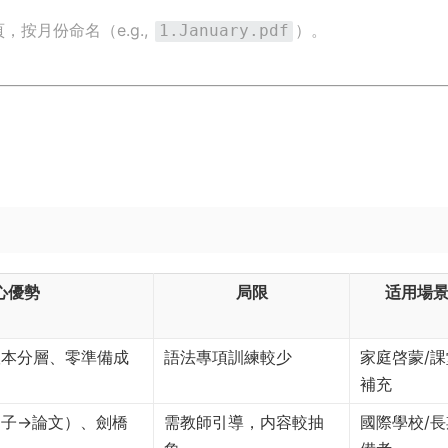
頁，按月份命名（e.g.,
）。
1.January.pdf
心優勢
局限
适用場
版本分層、零準備成
語法專項訓練較少
家庭啓蒙/課
補充
句子→論文）、劍橋
需教師引導，内容較抽
國際學校/長