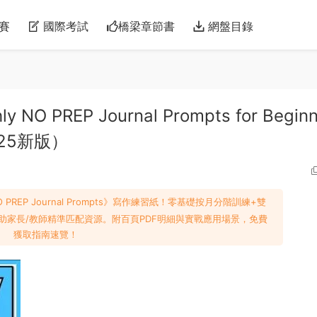
賽
國際考試
橋梁章節書
網盤目錄
REP Journal Prompts for Beginn
025新版）
 PREP Journal Prompts》寫作練習紙！零基礎按月分階訓練+雙
助家長/教師精準匹配資源。附百頁PDF明細與實戰應用場景，免費
獲取指南速覽！