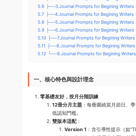
5.6
├──3.Journal Prompts for Begining Writers
5.7
├──4.Journal Prompts for Begining Writers -
5.8
├──5.Journal Prompts for Begining Writers
5.9
├──6.Journal Prompts for Begining Writers
5.10
├──7.Journal Prompts for Begining Writers
5.11
├──8.Journal Prompts for Begining Writer
5.12
└──9.Journal Prompts for Begining Writer
一、核心特色與設計理念
零基礎友好，按月分階訓練
12冊分月主題
​：每冊圍繞當月節日、季
低認知門檻。
雙版本适配
​：
Version 1
​：含引導性提示（如“The