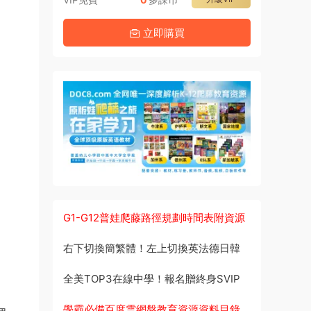
立即購買
G1-G12普娃爬藤路徑規劃時間表附資源
右下切換簡繁體！左上切換英法德日韓
全美TOP3在線中學！報名贈終身SVIP
學霸必備百度雲網盤教育資源資料目錄