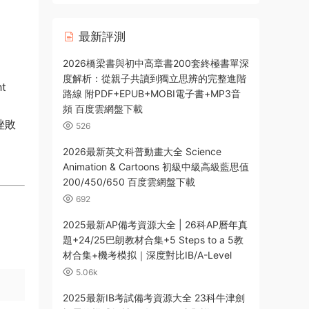
最新評測
2026橋梁書與初中高章書200套終極書單深
度解析：從親子共讀到獨立思辨的完整進階
ht
路線 附PDF+EPUB+MOBI電子書+MP3音
頻 百度雲網盤下載
題挫敗
526
2026最新英文科普動畫大全 Science
Animation & Cartoons 初級中級高級藍思值
200/450/650 百度雲網盤下載
692
2025最新AP備考資源大全 | 26科AP曆年真
題+24/25巴朗教材合集+5 Steps to a 5教
材合集+機考模拟｜深度對比IB/A-Level
5.06k
2025最新IB考試備考資源大全 23科牛津劍