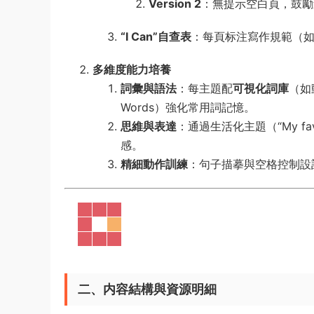
Version 2
​：無提示空白頁，鼓
​“I Can”自查表
​：每頁标注寫作規範（
多維度能力培養
詞彙與語法
​：每主題配
可視化詞庫
​（
Words）強化常用詞記憶。
思維與表達
​：通過生活化主題（“My fav
感。
精細動作訓練
​：句子描摹與空格控制
二、内容結構與資源明細