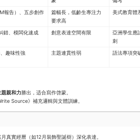
象
備考
EM報告）、五步創作
篇幅長，低齡生專注力
美式教育體
要求高
法糾錯、模闆化速成
創意表達空間有限
亞洲學生應
刺
阱、趣味性強
主題連貫性弱
語法專項突
主題親和力
勝出，适合寫作啓蒙。
或《Write Source》補充邏輯與文體訓練。
結合當月真實經曆（如12月裝飾聖誕樹）深化表達。