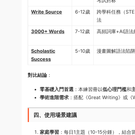
考試對标
Write Source
6-12歲
跨學科任務（ST
法
3000+ Words
7-12歲
高頻詞庫+AI語
Scholastic
5-10歲
漫畫圖解語法陷
Success
對比結論
​：
零基礎入門首選
​：本練習冊以
低心理門檻
和
學術進階需求
​：搭配《Great Writing》
四、使用場景建議
家庭學習
​：每日1主題（10-15分鍾），