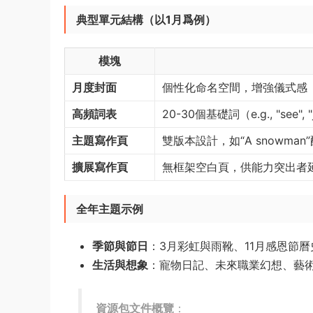
典型單元結構（以1月爲例）​
模塊
月度封面
個性化命名空間，增強儀式感
高頻詞表
20-30個基礎詞（e.g., "see",
主題寫作頁
雙版本設計，如“A snowman”
擴展寫作頁
無框架空白頁，供能力突出者
全年主題示例
季節與節日
​：3月彩虹與雨靴、11月感恩節
生活與想象
​：寵物日記、未來職業幻想、藝
資源包文件概覽
​：