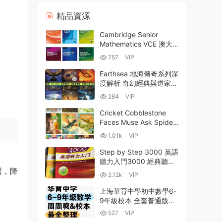
精品資源
Cambridge Senior
Mathematics VCE 澳大
利亞墨爾本維多利亞州高
757
VIP
中11-12年級澳洲VCE數學
教材PDF電子版下載
Earthsea 地海傳奇系列深
度解析 奇幻經典與道家哲
學的完美融合 TXT電子書
284
VIP
+MP3音頻資源下載
Cricket Cobblestone
Faces Muse Ask Spider
Click Babybug Ladybug
1.01k
VIP
蟋蟀王國9大雜志2024全
年PDF合集81本 百度網盤
Step by Step 3000 英語
聽力入門3000 經典聽力
習，降
教材 全四冊學生用書
2.12k
VIP
PDF+MP3音頻 百度雲網
盤下載
上海華育中學初中數學6-
9年級校本 全套普通版
+提高班周周爽練習冊
527
VIP
PDF電子版網盤資源下載