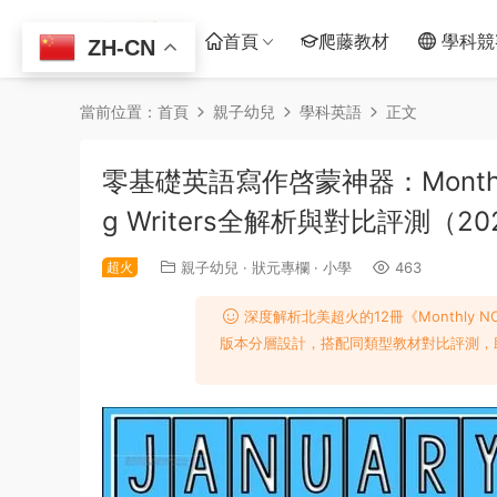
首頁
爬藤教材
學科競
ZH-CN
當前位置：
首頁
親子幼兒
學科英語
正文
零基礎英語寫作啓蒙神器：Monthly NO P
g Writers全解析與對比評測（2
超火
親子幼兒
·
狀元專欄
·
小學
463
深度解析北美超火的12冊《Monthly NO
版本分層設計，搭配同類型教材對比評測，