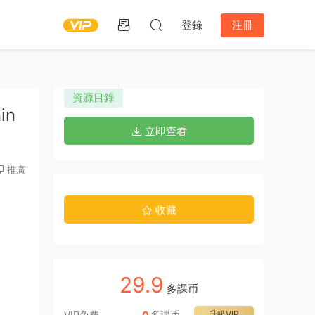
登錄
注冊
資源目錄
in
立即查看
推廣
收藏
29.9
多課币
VIP免費
0
多課币
升級VIP