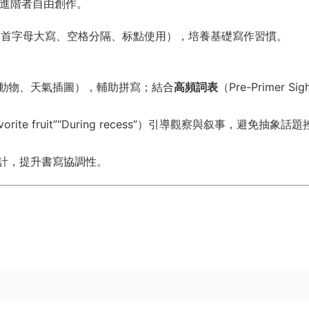
勵進階者自由創作。
如首字母大寫、空格分隔、标點使用），培養基礎寫作習慣。
如動物、天氣插圖），輔助拼寫；結合
高頻詞表
​（Pre-Primer Sig
orite fruit”“During recess”）引導觀察與叙事，避免抽象話
設計，提升書寫協調性。