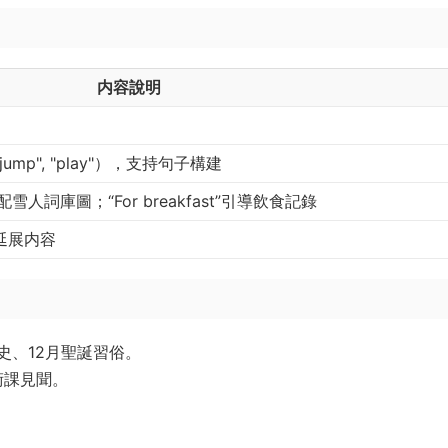
内容說明
 "jump", "play"），支持句子構建
配雪人詞庫圖；“For breakfast”引導飲食記錄
延展内容
曆史、12月聖誕習俗。
術課見聞。