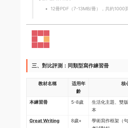
12冊PDF（7-13MB/冊），共約1000
三、對比評測：同類型寫作練習冊
教材名稱
适用年
核
齡
本練習冊
5-8歲
生活化主題、雙
本
Great Writing
8歲+
學術寫作框架（