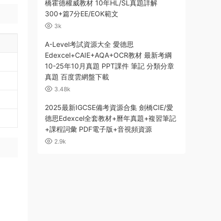
橋霍德權威教材 10年HL/SL真題詳解
300+篇7分EE/EOK範文
3k
A-Level考試資源大全 愛德思
Edexcel+CAIE+AQA+OCR教材 最新考綱
10-25年10月真題 PPT課件 筆記 分類分章
真題 百度雲網盤下載
3.48k
2025最新IGCSE備考資源合集 劍橋CIE/愛
德思Edexcel全套教材+曆年真題+複習筆記
+課程詞彙 PDF電子版+音視頻資源
2.9k