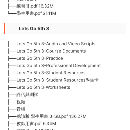
| ├──練習冊.pdf 16.32M
| └──學生用書.pdf 21.11M
├──Lets Go 5th 3
| ├──Lets Go 5th 3-Audio and Video Scripts
| ├──Lets Go 5th 3-Course Documents
| ├──Lets Go 5th 3-Practice
| ├──Lets Go 5th 3-Professional Development
| ├──Lets Go 5th 3-Student Resources
| ├──Lets Go 5th 3-Student Resources學生卡
| ├──Lets Go 5th 3-Worksheets
| ├──評估與測試
| ├──視頻
| ├──音頻
| ├──點讀版 學生用書 3-SB.pdf 136.27M
| ├──教師用書.pdf 6.34M