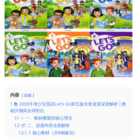
内容
隐藏
1
📚 2025牛津少兒英語Let's Go第五版全套資源深度解析 | 教
材評測與全球對比
1.1
✨ 一、教材概覽與核心理念
1.2
📦 二、資源内容全面解析
1.2.1
1. 核心教材（共8個級别）