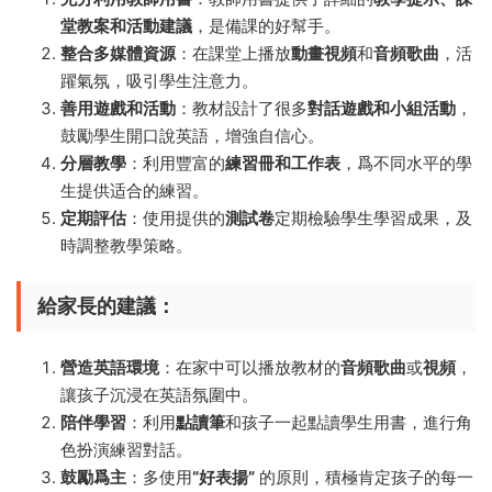
堂教案和活動建議
，是備課的好幫手。
整合多媒體資源
：在課堂上播放
動畫視頻
和
音頻歌曲
，活
躍氣氛，吸引學生注意力。
善用遊戲和活動
：教材設計了很多
對話遊戲和小組活動
，
鼓勵學生開口說英語，增強自信心。
分層教學
：利用豐富的
練習冊和工作表
，爲不同水平的學
生提供适合的練習。
定期評估
：使用提供的
測試卷
定期檢驗學生學習成果，及
時調整教學策略。
給家長的建議：
營造英語環境
：在家中可以播放教材的
音頻歌曲
或
視頻
，
讓孩子沉浸在英語氛圍中。
陪伴學習
：利用
點讀筆
和孩子一起點讀學生用書，進行角
色扮演練習對話。
鼓勵爲主
：多使用
“好表揚”
的原則，積極肯定孩子的每一