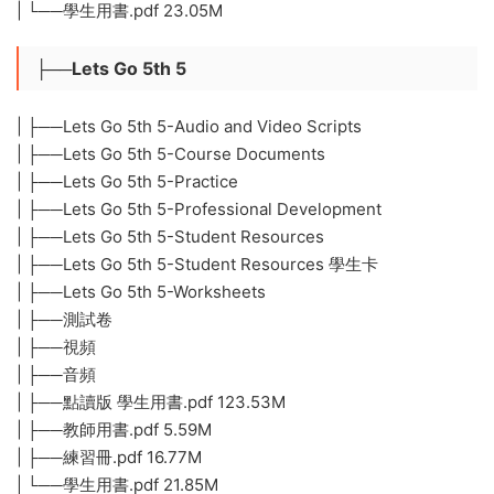
| └──學生用書.pdf 23.05M
├──Lets Go 5th 5
| ├──Lets Go 5th 5-Audio and Video Scripts
| ├──Lets Go 5th 5-Course Documents
| ├──Lets Go 5th 5-Practice
| ├──Lets Go 5th 5-Professional Development
| ├──Lets Go 5th 5-Student Resources
| ├──Lets Go 5th 5-Student Resources 學生卡
| ├──Lets Go 5th 5-Worksheets
| ├──測試卷
| ├──視頻
| ├──音頻
| ├──點讀版 學生用書.pdf 123.53M
| ├──教師用書.pdf 5.59M
| ├──練習冊.pdf 16.77M
| └──學生用書.pdf 21.85M