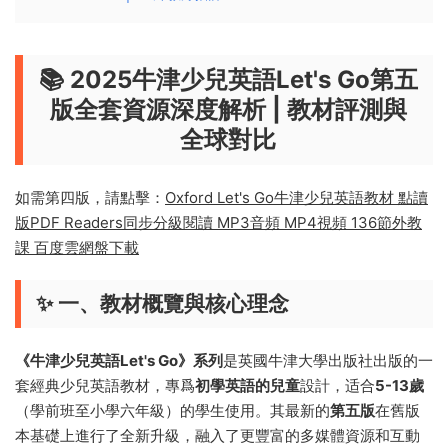
📚 2025牛津少兒英語Let's Go第五
版全套資源深度解析 | 教材評測與
全球對比
如需第四版，請點擊：
Oxford Let's Go牛津少兒英語教材 點讀
版PDF Readers同步分級閱讀 MP3音頻 MP4視頻 136節外教
課 百度雲網盤下載
✨ 一、教材概覽與核心理念
《牛津少兒英語Let's Go》系列
是英國牛津大學出版社出版的一
套經典少兒英語教材，專爲
初學英語的兒童
設計，适合
5-13歲
（學前班至小學六年級）的學生使用。其最新的
第五版
在舊版
本基礎上進行了全新升級，融入了更豐富的多媒體資源和互動