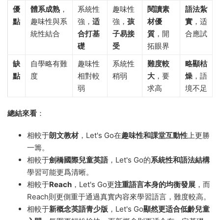
優
體系成熟
，
系統性
趣味性
閱讀素
語法紮
點
趣味性與系
強，
适
強，
孩
材優
實
，适
統性結合
合打基
子易接
質
，開
合應試
礎
受
拓眼界
缺
自學略有難
趣味性
系統性
難度較
略顯枯
點
度
相對較
稍弱
大
，要
燥
，語
弱
求高
境不足
總結來看
：
相較于
朗文教材
，Let's Go在
趣味性和課堂互動性
上更勝
一籌。
相較于
劍橋國際兒童英語
，Let's Go的
系統性和語法結構
學習可能更爲清晰。
相較于
Reach
，Let's Go更
注重語言本身的均衡發展
，而
Reach則更側重于通過真實内容來學習語言，難度較高。
相較于
新概念英語青少版
，Let's Go
顯然更适合低齡兒童