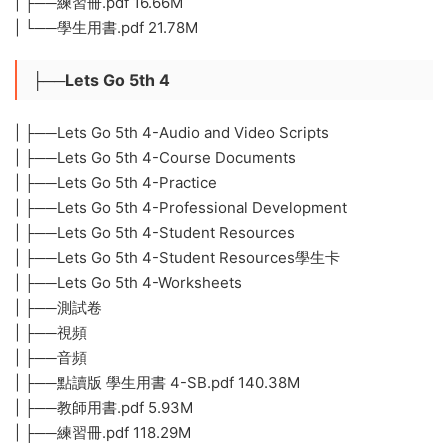
| ├──練習冊.pdf 16.66M
| └──學生用書.pdf 21.78M
├──Lets Go 5th 4
| ├──Lets Go 5th 4-Audio and Video Scripts
| ├──Lets Go 5th 4-Course Documents
| ├──Lets Go 5th 4-Practice
| ├──Lets Go 5th 4-Professional Development
| ├──Lets Go 5th 4-Student Resources
| ├──Lets Go 5th 4-Student Resources學生卡
| ├──Lets Go 5th 4-Worksheets
| ├──測試卷
| ├──視頻
| ├──音頻
| ├──點讀版 學生用書 4-SB.pdf 140.38M
| ├──教師用書.pdf 5.93M
| ├──練習冊.pdf 118.29M