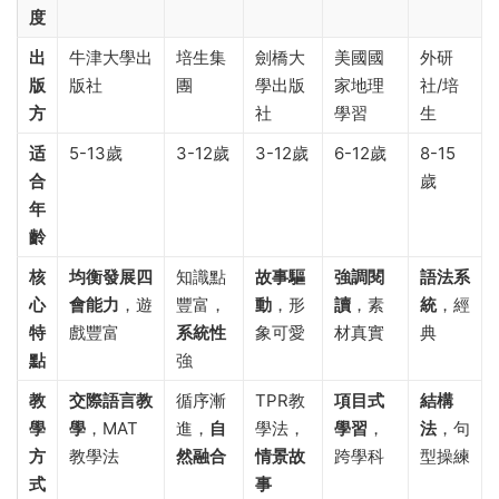
度
出
牛津大學出
培生集
劍橋大
美國國
外研
版
版社
團
學出版
家地理
社/培
方
社
學習
生
适
5-13歲
3-12歲
3-12歲
6-12歲
8-15
合
歲
年
齡
核
均衡發展四
知識點
故事驅
強調閱
語法系
心
會能力
，遊
豐富，
動
，形
讀
，素
統
，經
特
戲豐富
系統性
象可愛
材真實
典
點
強
教
交際語言教
循序漸
TPR教
項目式
結構
學
學
，MAT
進，
自
學法，
學習
，
法
，句
方
教學法
然融合
情景故
跨學科
型操練
式
事