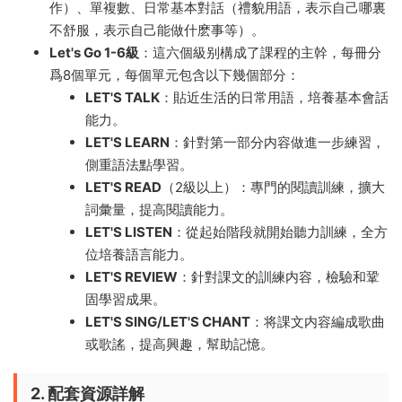
作）、單複數、日常基本對話（禮貌用語，表示自己哪裏
不舒服，表示自己能做什麽事等）。
Let's Go 1-6級
：這六個級别構成了課程的主幹，每冊分
爲8個單元，每個單元包含以下幾個部分：
LET'S TALK
：貼近生活的日常用語，培養基本會話
能力。
LET'S LEARN
：針對第一部分内容做進一步練習，
側重語法點學習。
LET'S READ
（2級以上）：專門的閱讀訓練，擴大
詞彙量，提高閱讀能力。
LET'S LISTEN
：從起始階段就開始聽力訓練，全方
位培養語言能力。
LET'S REVIEW
：針對課文的訓練内容，檢驗和鞏
固學習成果。
LET'S SING/LET'S CHANT
：将課文内容編成歌曲
或歌謠，提高興趣，幫助記憶。
2. 配套資源詳解