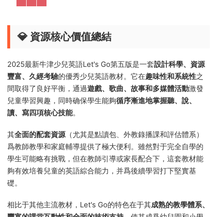
💎 資源核心價值總結
2025最新牛津少兒英語Let's Go第五版是一套
設計科學、資源
豐富、久經考驗
的優秀少兒英語教材。它在
趣味性和系統性
之
間取得了良好平衡，通過
遊戲、歌曲、故事和多媒體活動
激發
兒童學習興趣，同時确保學生能夠
循序漸進地掌握聽、說、
讀、寫四項核心技能
。
其
全面的配套資源
（尤其是點讀包、外教錄播課和評估體系）
爲教師教學和家庭輔導提供了極大便利。雖然對于完全自學的
學生可能略有挑戰，但在教師引導或家長配合下，這套教材能
夠有效培養兒童的英語綜合能力，并爲後續學習打下堅實基
礎。
相比于其他主流教材，Let's Go的特色在于其
成熟的教學體系、
豐富的課堂互動性和全面的技術支持
，使其成爲幼兒園和小學