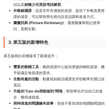
試以及
劍橋少兒英語考試練習
。
外教錄播課
：這是非常有價值的資源，提供了外教真實授
課的場景，可以幫助學生模仿語音語調和表達方式。
圖畫詞典 (Picture Dictionary)
：通過圖像幫助記憶單
詞，直觀生動。
3. 第五版的新增特色
第五版相比前幾版有了顯著提升：
豐富的教輔工具
：教師資源中心提供便捷的輔助資源，幾
乎能滿足每節課的需求。
生動有趣的活動
：動畫視頻能活躍課堂并鼓勵學生開口說
英語。
升級的“Can-do我能做到”闆塊
：幫助學生評估自己的進
步，獲得成就感。
與時俱進的閱讀繪本故事
：使孩子更加深刻地體驗閱讀的