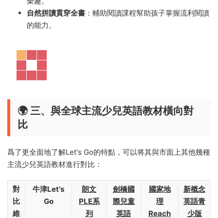
樂趣。
自然拼讀貫穿全書
：輔助閱讀課程幫助孩子掌握流利閱讀
的能力。
🌍 三、與全球主流少兒英語教材橫向對
比
爲了更全面地了解Let's Go的特點，可以将其與市面上其他幾種
主流少兒英語教材進行對比：
對
牛津Let's
朗文
劍橋國
國家地
新概念
比
Go
PLE系
際兒童
理
英語青
維
列
英語
Reach
少版