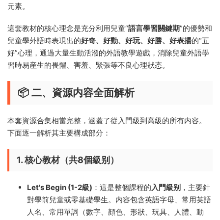
元素。
這套教材的核心理念是充分利用兒童“
語言學習關鍵期
”的優勢和
兒童學外語時表現出的
好奇、好動、好玩、好勝、好表揚
的“五
好”心理，通過大量生動活潑的外語教學遊戲，消除兒童外語學
習時易産生的畏懼、害羞、緊張等不良心理狀态。
📦 二、資源内容全面解析
本套資源合集相當完整，涵蓋了從入門級到高級的所有内容。
下面逐一解析其主要構成部分：
1. 核心教材（共8個級别）
Let's Begin (1-2級)
：這是整個課程的
入門級别
，主要針
對學前兒童或零基礎學生。内容包含英語字母、常用英語
人名、常用單詞（數字、顔色、形狀、玩具、人體、動