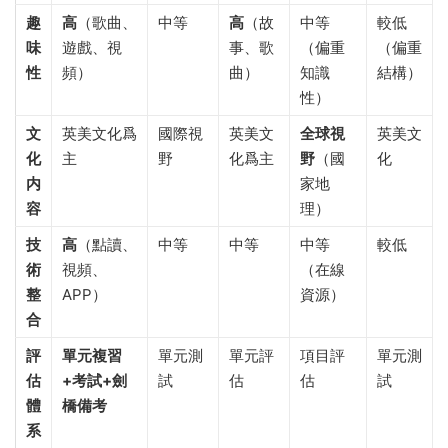
趣
高
（歌曲、
中等
高
（故
中等
較低
味
遊戲、視
事、歌
（偏重
（偏重
性
頻）
曲）
知識
結構）
性）
文
英美文化爲
國際視
英美文
全球視
英美文
化
主
野
化爲主
野
（國
化
内
家地
容
理）
技
高
（點讀、
中等
中等
中等
較低
術
視頻、
（在線
整
APP）
資源）
合
評
單元複習
單元測
單元評
項目評
單元測
估
+考試+劍
試
估
估
試
體
橋備考
系