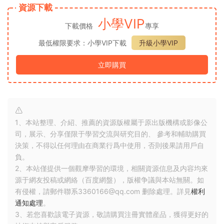
資源下載
小學VIP
下載價格
專享
最低權限要求：小學VIP下載
升級小學VIP
立即購買
1、本站整理、介紹、推薦的資源版權屬于原出版機構或影像公
司，展示、分享僅限于學習交流與研究目的、 參考和輔助購買
決策，不得以任何理由在商業行爲中使用，否則後果請用戶自
負。
2、本站僅提供一個觀摩學習的環境，相關資源信息及内容均來
源于網友投稿或網絡（百度網盤），版權争議與本站無關。如
有侵權，請郵件聯系3360166@qq.com 删除處理。詳見
權利
通知處理
。
3、若您喜歡該電子資源，敬請購買注冊實體産品，獲得更好的