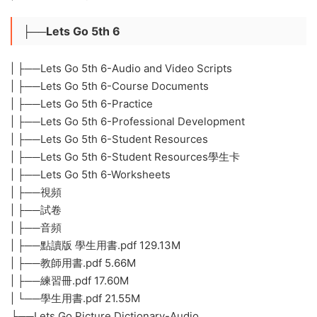
├──Lets Go 5th 6
| ├──Lets Go 5th 6-Audio and Video Scripts
| ├──Lets Go 5th 6-Course Documents
| ├──Lets Go 5th 6-Practice
| ├──Lets Go 5th 6-Professional Development
| ├──Lets Go 5th 6-Student Resources
| ├──Lets Go 5th 6-Student Resources學生卡
| ├──Lets Go 5th 6-Worksheets
| ├──視頻
| ├──試卷
| ├──音頻
| ├──點讀版 學生用書.pdf 129.13M
| ├──教師用書.pdf 5.66M
| ├──練習冊.pdf 17.60M
| └──學生用書.pdf 21.55M
├──Lets Go Picture Dictionary-Audio