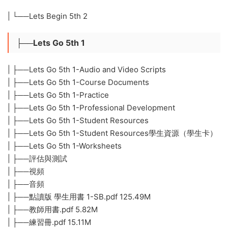
| └──Lets Begin 5th 2
├──Lets Go 5th 1
| ├──Lets Go 5th 1-Audio and Video Scripts
| ├──Lets Go 5th 1-Course Documents
| ├──Lets Go 5th 1-Practice
| ├──Lets Go 5th 1-Professional Development
| ├──Lets Go 5th 1-Student Resources
| ├──Lets Go 5th 1-Student Resources學生資源（學生卡）
| ├──Lets Go 5th 1-Worksheets
| ├──評估與測試
| ├──視頻
| ├──音頻
| ├──點讀版 學生用書 1-SB.pdf 125.49M
| ├──教師用書.pdf 5.82M
| ├──練習冊.pdf 15.11M