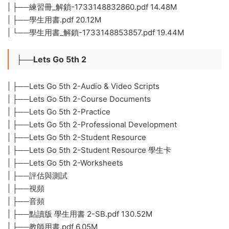
| ├──練習冊_解鎖-1733148832860.pdf 14.48M
| ├──學生用書.pdf 20.12M
| └──學生用書_解鎖-1733148853857.pdf 19.44M
├──Lets Go 5th 2
| ├──Lets Go 5th 2-Audio & Video Scripts
| ├──Lets Go 5th 2-Course Documents
| ├──Lets Go 5th 2-Practice
| ├──Lets Go 5th 2-Professional Development
| ├──Lets Go 5th 2-Student Resource
| ├──Lets Go 5th 2-Student Resource 學生卡
| ├──Lets Go 5th 2-Worksheets
| ├──評估與測試
| ├──視頻
| ├──音頻
| ├──點讀版 學生用書 2-SB.pdf 130.52M
| ├──教師用書.pdf 6.05M