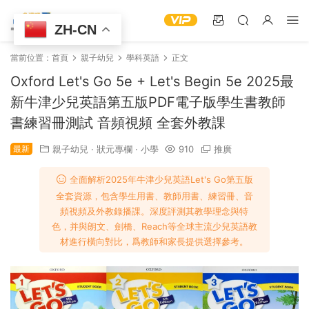
ZH-CN
當前位置：
首頁
親子幼兒
學科英語
正文
Oxford Let's Go 5e + Let's Begin 5e 2025最
新牛津少兒英語第五版PDF電子版學生書教師
書練習冊測試 音頻視頻 全套外教課
最新
親子幼兒
·
狀元專欄
·
小學
910
推廣
全面解析2025年牛津少兒英語Let's Go第五版
全套資源，包含學生用書、教師用書、練習冊、音
頻視頻及外教錄播課。深度評測其教學理念與特
色，并與朗文、劍橋、Reach等全球主流少兒英語教
材進行橫向對比，爲教師和家長提供選擇參考。