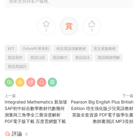
技術支持與客戶服務。
賞
2
0
KET
Oxford牛津系列
幼兒英語啓蒙教材
英文原版教材
英語寫作
英語口語
英語聽力
英語語法
英語閱讀理解
英語高頻詞
上一篇
下一篇
Integrated Mathematics 新加坡
Pearson Big English Plus British
SAP初中綜合數學教材代數幾何
Edition 培生強化版少兒英語教材
測量與三角學全三冊深度解析
英版全套資源 PDF電子版學生書
PDF電子版下載 百度雲網盤下載
教師書測試 MP3音頻
評論
0