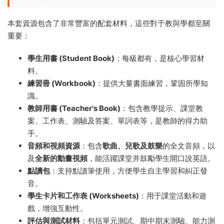
本套資源包含了非常豐富的配套材料，這些對于教與學都至關
重要：
學生用書 (Student Book)
：每級都有，是核心學習材
料。
練習冊 (Workbook)
：提供大量書面練習，鞏固所學知
識。
教師用書 (Teacher's Book)
：包含教學提示、課堂教
案、工作表、測驗及答案、單詞表等，是教師的得力助
手。
音頻和視頻資源
：包含
歌曲、兒歌及鼓樂
的全文音頻，以
及
全新的動畫視頻
，能活躍課堂并鼓勵學生開口說英語。
點讀包
：支持點讀筆使用，方便學生自主學習和糾正發
音。
學生卡片和工作表 (Worksheets)
：用于課堂活動和遊
戲，增強互動性。
評估與測試材料
：包括單元測試、期中期末測驗、能力測