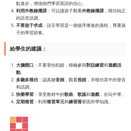
點進步，增強他們學習英語的信心。
利用外教錄播課
：可以讓孩子觀看
外教錄播課
，模仿純正
的語音語調。
不要急于求成
：語言學習是一個循序漸進的過程，尊重孩
子的學習節奏。
給學生的建議：
大膽開口
：不要害怕犯錯，積極參與
對話練習
和
遊戲活
動
。
多聽多模仿
：認真聽
音頻
，觀看
視頻
，并模仿其中的發音
和語調。
快樂學習
：享受教材中的
歌曲
、
歌謠
和
遊戲
，在玩中學。
定期複習
：利用
複習單元
和
練習冊
鞏固所學知識。