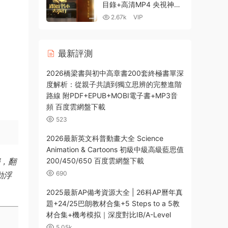
網盤
目錄+高清MP4 央視神級
紀錄片 中小學大語文學習
2.67k
VIP
百度雲網盤下載
最新評測
2026橋梁書與初中高章書200套終極書單深
度解析：從親子共讀到獨立思辨的完整進階
路線 附PDF+EPUB+MOBI電子書+MP3音
頻 百度雲網盤下載
523
2026最新英文科普動畫大全 Science
Animation & Cartoons 初級中級高級藍思值
觸，翻
200/450/650 百度雲網盤下載
690
動浮
2025最新AP備考資源大全 | 26科AP曆年真
題+24/25巴朗教材合集+5 Steps to a 5教
材合集+機考模拟｜深度對比IB/A-Level
5.05k