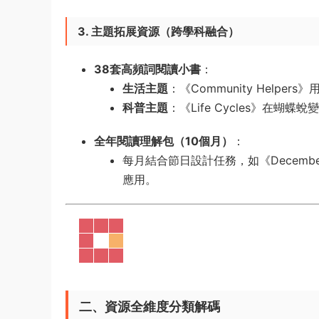
3. 主題拓展資源（跨學科融合）​
38套高頻詞閱讀小書
​：
生活主題
​：《Community Helpers》
科普主題
​：《Life Cycles》在蝴蝶蛻變故
全年閱讀理解包（10個月）​
​：
每月結合節日設計任務，如《December》
應用。
二、​
​資源全維度分類解碼​