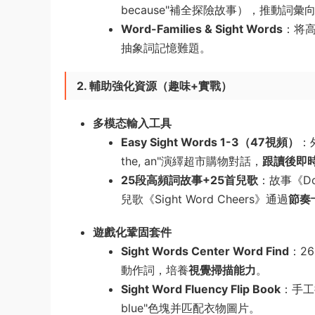
because"補全探險故事），推動詞彙
Word-Families & Sight Words
​：将
抽象詞記憶難題。
2. 輔助強化資源（趣味+實戰）​
多模态輸入工具
Easy Sight Words 1-3（47視頻）​
​：
the, an"演繹超市購物對話，​
跟讀後即
25段高頻詞故事+25首兒歌
​：故事《Don
兒歌《Sight Word Cheers》通過
節奏
遊戲化鞏固套件
Sight Words Center Word Find
​：2
動作詞，培養
視覺掃描能力
。
Sight Word Fluency Flip Book
​：手工
blue"色塊并匹配衣物圖片。