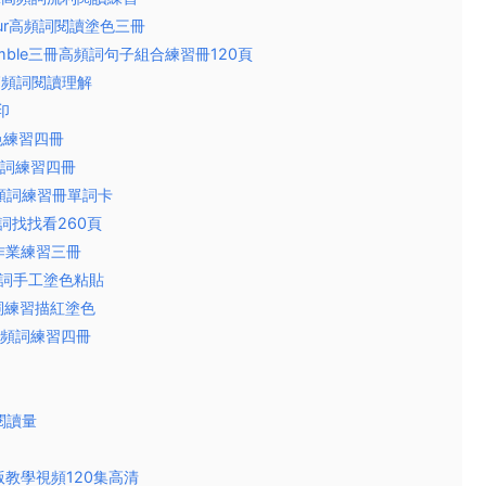
 Colour高頻詞閱讀塗色三冊
e Scramble三冊高頻詞句子組合練習冊120頁
ion高頻詞閱讀理解
印
塗色練習四冊
e高頻詞練習四冊
rk)高頻詞練習冊單詞卡
d高頻詞找找看260頁
高頻詞作業練習三冊
ok高頻詞手工塗色粘貼
e高頻詞練習描紅塗色
ork高頻詞練習四冊
和閱讀量
美國原版教學視頻120集高清