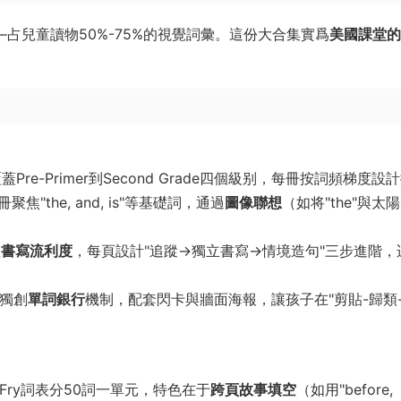
——占兒童讀物50%-75%的視覺詞彙。這份大合集實爲​
​美國課堂
。
覆蓋Pre-Primer到Second Grade四個級别，每冊按詞頻梯度設
焦"the, and, is"等基礎詞，通過
圖像聯想
​（如将"the"與太
注
書寫流利度
，每頁設計"追蹤→獨立書寫→情境造句"三步進階，
：獨創
單詞銀行
機制，配套閃卡與牆面海報，讓孩子在"剪貼-歸類
按Fry詞表分50詞一單元，特色在于
跨頁故事填空
​（如用"before,