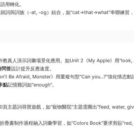
向語用轉化。
高頻詞與詞族（-at, -og）結合，如"cat→that→what"串聯練習
外教真人演示詞彙場景化應用。如Unit 2《My Apple》用"look, a
時問答
設計提升反應速度。
't Be Afraid, Monster》用重複句型"Can you...?"強化情态
卡點
記憶難詞如"enough"。
60頁主題詞尋寶遊戲，如"寵物醫院"主題需圈出"feed, water, giv
折疊書制作過程融入詞彙學習，如"Colors Book"要求剪貼"red,