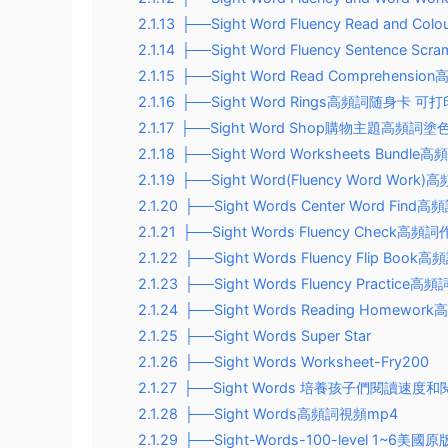
2.1.13
├──Sight Word Fluency Read and
2.1.14
├──Sight Word Fluency Sentenc
2.1.15
├──Sight Word Read Comprehens
2.1.16
├──Sight Word Rings高頻詞随身卡 可打
2.1.17
├──Sight Word Shop購物主題高頻詞
2.1.18
├──Sight Word Worksheets Bundl
2.1.19
├──Sight Word(Fluency Word Wo
2.1.20
├──Sight Words Center Word Fin
2.1.21
├──Sight Words Fluency Check
2.1.22
├──Sight Words Fluency Flip Bo
2.1.23
├──Sight Words Fluency Practic
2.1.24
├──Sight Words Reading Homew
2.1.25
├──Sight Words Super Star
2.1.26
├──Sight Words Worksheet-Fry200
2.1.27
├──Sight Words 培養孩子們閱讀速度
2.1.28
├──Sight Words高頻詞視頻mp4
2.1.29
├──Sight-Words-100-level 1~6