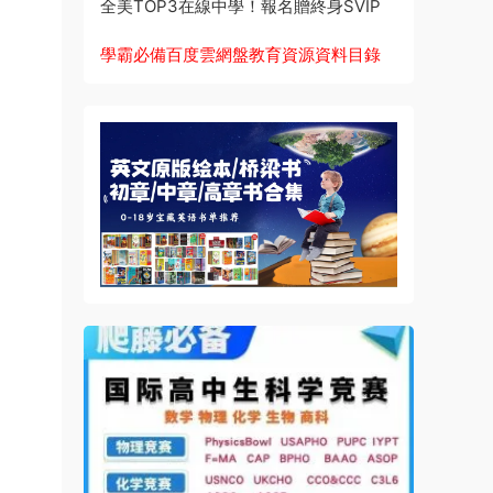
全美TOP3在線中學！報名贈終身SVIP
學霸必備百度雲網盤教育資源資料目錄