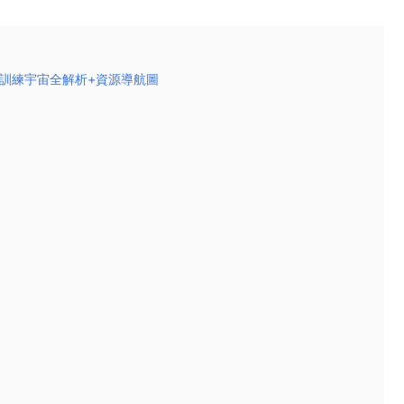
高頻詞訓練宇宙全解析+資源導航圖​​