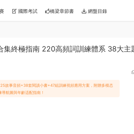
賽
國際考試
橋梁章節書
網盤目錄
oks大合集終極指南 220高頻詞訓練體系 38大主
！含25故事音頻+38套閱讀小書+47組訓練視頻應用方案，附贈多模态
練導航圖與年齡适配指南！