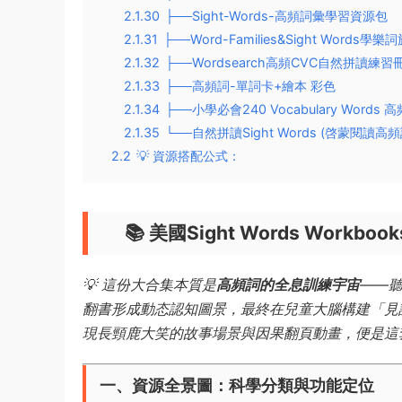
2.1.30
├──Sight-Words-高頻詞彙學習資源包
2.1.31
├──Word-Families&Sight Words
2.1.32
├──Wordsearch高頻CVC自然拼讀練習
2.1.33
├──高頻詞-單詞卡+繪本 彩色
2.1.34
├──小學必會240 Vocabulary Words 
2.1.35
└──自然拼讀Sight Words (啓蒙閱讀高
2.2
💡 ​資源搭配公式​：
📚 ​
​美國Sight Words Wo
💡 這份大合集本質是​
​高頻詞的全息訓練宇宙​
​——
翻書形成動态認知圖景，最終在兒童大腦構建「見詞即
現長頸鹿大笑的故事場景與因果翻頁動畫，便是這
一、資源全景圖：科學分類與功能定位