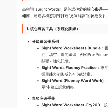
高頻詞（Sight Words）是英語啓蒙的​
​核心密碼​
​
器庫​
​，通過多模态訓練打通“見詞能讀”的神經反射
1. 核心練習工具（系統化訓練）​
分級練習冊系列
Sight Word Worksheets Bundle
​：
紅、填空、造句練習。例如Pre-Primer冊聚
關聯）強化記憶。
Sight Words Fluency Practice
​：專
握筆能力初形成的4-6歲兒童。
Sight Word (Fluency Word Work)​
​
示"中建立詞彙網絡。
專項突破手冊
Sight Word Worksheet-Fry200
​：