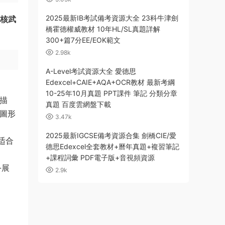
2025最新IB考試備考資源大全 23科牛津劍
的核武
橋霍德權威教材 10年HL/SL真題詳解
300+篇7分EE/EOK範文
2.98k
A-Level考試資源大全 愛德思
Edexcel+CAIE+AQA+OCR教材 最新考綱
10-25年10月真題 PPT課件 筆記 分類分章
計描
真題 百度雲網盤下載
陽圖形
3.47k
2025最新IGCSE備考資源合集 劍橋CIE/愛
适合
德思Edexcel全套教材+曆年真題+複習筆記
+課程詞彙 PDF電子版+音視頻資源
-展
2.9k