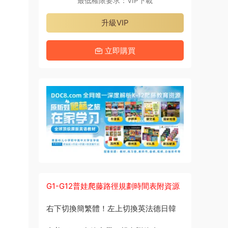
最低權限要求：VIP下載
升級VIP
立即購買
G1-G12普娃爬藤路徑規劃時間表附資源
右下切換簡繁體！左上切換英法德日韓