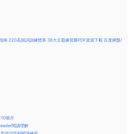
合集終極指南 220高頻詞訓練體系 38大主題練習冊PDF資源下載 百度網盤/
全年10個月
y Reader閱讀理解
d Work高頻詞流利閱讀練習