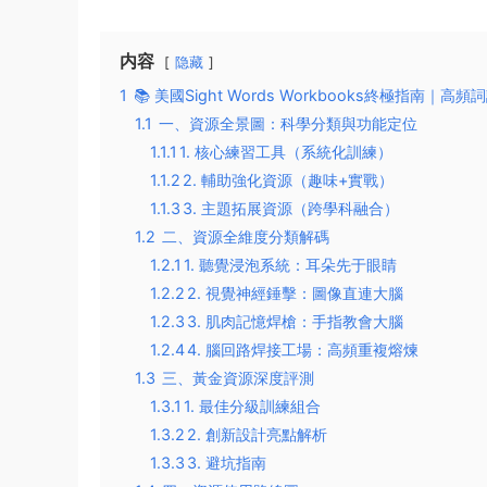
内容
隐藏
1
📚 ​​美國Sight Words Workbooks終極指南｜
1.1
一、資源全景圖：科學分類與功能定位​
1.1.1
​1. 核心練習工具（系統化訓練）​​
1.1.2
​2. 輔助強化資源（趣味+實戰）​​
1.1.3
​3. 主題拓展資源（跨學科融合）​​
1.2
二、​​資源全維度分類解碼​​
1.2.1
​​1. 聽覺浸泡系統：耳朵先于眼睛​​
1.2.2
​​2. 視覺神經錘擊：圖像直連大腦​​
1.2.3
​​3. 肌肉記憶焊槍：手指教會大腦​​
1.2.4
​​4. 腦回路焊接工場：高頻重複熔煉​​
1.3
三、黃金資源深度評測​
1.3.1
​1. 最佳分級訓練組合​
1.3.2
​2. 創新設計亮點解析​
1.3.3
​3. 避坑指南​