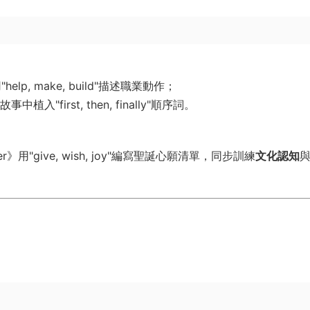
用"help, make, build"描述職業動作；
事中植入"first, then, finally"順序詞。
用"give, wish, joy"編寫聖誕心願清單，同步訓練
文化認知