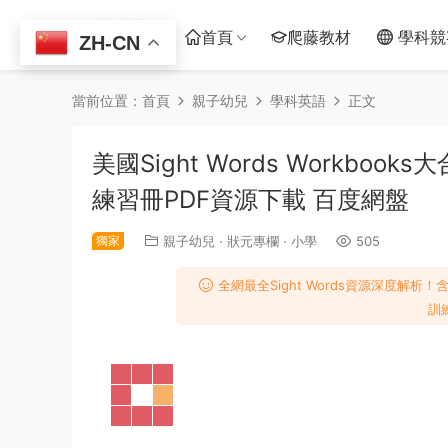
首頁
爬藤教材
學科競
ZH-CN
當前位置：
首頁
親子幼兒
學科英語
正文
美國Sight Words Workbo
練習冊PDF資源下載 百度網盤
獨家
親子幼兒
·
狀元專欄
·
小學
505
全網最全Sight Words資源深度解析
訓