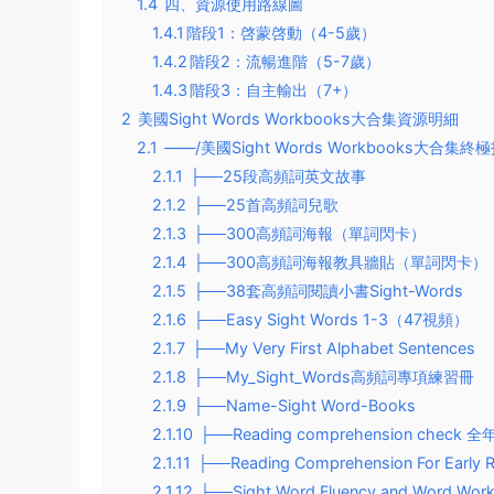
1.4
四、資源使用路線圖​
1.4.1
​階段1：啓蒙啓動（4-5歲）​​
1.4.2
​階段2：流暢進階（5-7歲）​​
1.4.3
​階段3：自主輸出（7+）​​
2
美國Sight Words Workbooks大合集資源明細
2.1
——/美國Sight Words Workbooks大
2.1.1
├──25段高頻詞英文故事
2.1.2
├──25首高頻詞兒歌
2.1.3
├──300高頻詞海報（單詞閃卡）
2.1.4
├──300高頻詞海報教具牆貼（單詞閃卡）
2.1.5
├──38套高頻詞閱讀小書Sight-Words
2.1.6
├──Easy Sight Words 1-3（47視頻）
2.1.7
├──My Very First Alphabet Sentences
2.1.8
├──My_Sight_Words高頻詞專項練習冊
2.1.9
├──Name-Sight Word-Books
2.1.10
├──Reading comprehension check 
2.1.11
├──Reading Comprehension For Earl
2.1.12
├──Sight Word Fluency and Wor