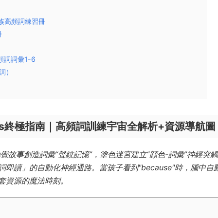
學樂詞族高頻詞練習冊
冊
高頻詞詞彙1-6
頻詞）
rkbooks終極指南｜高頻詞訓練宇宙全解析+資源導航圖​
聽覺故事創造詞彙“聲紋記憶”，塗色迷宮建立“顔色-詞彙”神經突
讀」的自動化神經通路。當孩子看到"because"時，腦中自
套資源的魔法時刻。