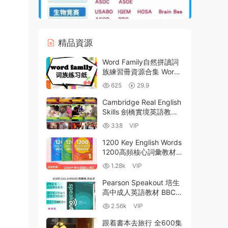
精品資源
Word Family自然拼讀詞
族練習冊資源合集 Word
Family Stories and
625
29.9
Activities+Sliders+Lavini
a Pop 百度網盤下載
Cambridge Real English
Skills 劍橋實境英語教材
英文版 PDF電子版學生書
338
VIP
+答案+教師筆記 MP3音
頻 百度網盤下載
1200 Key English Words
1200高頻核心詞彙教材深
度解析與對比評測 PDF教
1.28k
VIP
材+MP3音頻+答案+詞彙
表 百度網盤下載
Pearson Speakout 培生
高中成人英語教材 BBC綜
合性英語聽說教材PDF 學
2.56k
VIP
生用書 教師用書 練習冊
MP3音頻 MP4視頻 百度
跟着書本去旅行 全600集