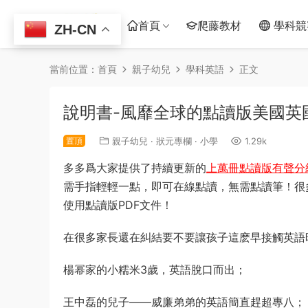
首頁
爬藤教材
學科競
ZH-CN
當前位置：
首頁
親子幼兒
學科英語
正文
說明書-風靡全球的點讀版美國英
置頂
親子幼兒
·
狀元專欄
·
小學
1.29k
多多爲大家提供了持續更新的
上萬冊點讀版有聲分
需手指輕輕一點，即可在線點讀，無需點讀筆！很
使用點讀版PDF文件！
在很多家長還在糾結要不要讓孩子這麽早接觸英語
楊幂家的小糯米3歲，英語脫口而出；
王中磊的兒子——威廉弟弟的英語簡直趕超專八；