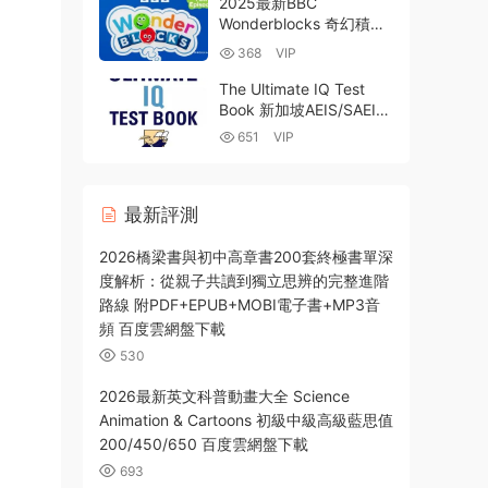
2025最新BBC
載
Wonderblocks 奇幻積木
幼兒編程思維啓蒙與邏輯
368
VIP
訓練動畫片全30集高清
MP4視頻資源 百度網盤下
The Ultimate IQ Test
載
Book 新加坡AEIS/SAEIS
考試中一中二中三必刷IQ
651
VIP
思維訓練1000題PDF電子
版下載
最新評測
2026橋梁書與初中高章書200套終極書單深
度解析：從親子共讀到獨立思辨的完整進階
路線 附PDF+EPUB+MOBI電子書+MP3音
頻 百度雲網盤下載
530
2026最新英文科普動畫大全 Science
Animation & Cartoons 初級中級高級藍思值
200/450/650 百度雲網盤下載
693