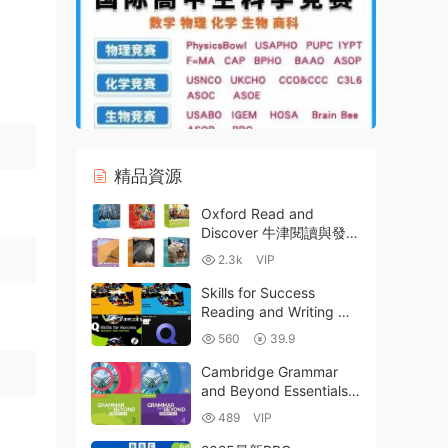
精品資源
Oxford Read and
Discover 牛津閱讀與發現
L1-L6 A1-B1 全彩PDF 音
2.3k
VIP
頻MP3 百度雲網盤下載
Skills for Success
Reading and Writing 牛
津學術英語成功系列Q技
560
39.9
能第二版PDF電子版+全
球同類讀寫教材橫向對比
Cambridge Grammar
評測
and Beyond Essentials
劍橋語法與超越初級教材
489
VIP
全四級PDF電子版學生書
MP3聽力音頻資源網盤下