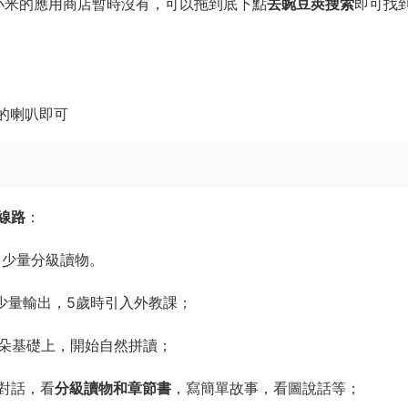
f，小米的應用商店暫時沒有，可以拖到底下點
去豌豆莢搜索
即可找
上的喇叭即可
線路
：
，少量分級讀物。
少量輸出，5歲時引入外教課；
耳朵基礎上，開始自然拼讀；
對話，看
分級讀物和章節書
，寫簡單故事，看圖說話等；