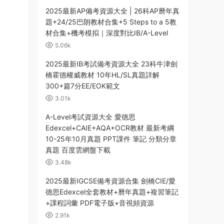
2025最新AP備考資源大全 | 26科AP曆年真
題+24/25巴朗教材合集+5 Steps to a 5教
材合集+機考模拟｜深度對比IB/A-Level
5.06k
2025最新IB考試備考資源大全 23科牛津劍
橋霍德權威教材 10年HL/SL真題詳解
300+篇7分EE/EOK範文
3.01k
A-Level考試資源大全 愛德思
Edexcel+CAIE+AQA+OCR教材 最新考綱
10-25年10月真題 PPT課件 筆記 分類分章
真題 百度雲網盤下載
3.48k
2025最新IGCSE備考資源合集 劍橋CIE/愛
德思Edexcel全套教材+曆年真題+複習筆記
+課程詞彙 PDF電子版+音視頻資源
2.91k