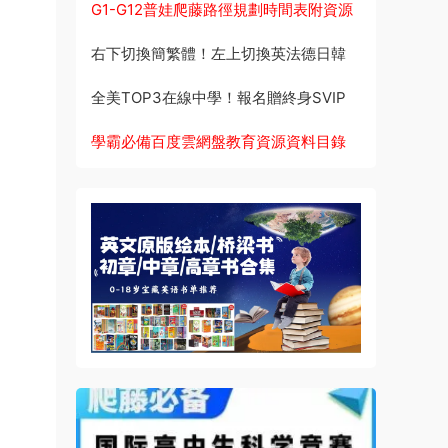
G1-G12普娃爬藤路徑規劃時間表附資源
右下切換簡繁體！左上切換英法德日韓
全美TOP3在線中學！報名贈終身SVIP
學霸必備百度雲網盤教育資源資料目錄