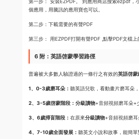
第一步： 安裝EZPDF。 到應用商店搜索ezpd
個應用，用騰訊的應用寶也可以。
第二步：下載需要的有聲PDF
第三步： 用EZPDF打開有聲PDF ,點擊PDF文檔
6 附：英語啓蒙學習路徑
普遍被大多數人驗證過的一條行之有效的
英語啓蒙
1、0-3歲磨耳朵：
聽英語兒歌，看動畫片磨耳朵
2、3-5歲啓蒙階段：
分級讀物
+音頻視頻磨耳朵+
3、6歲掃盲階段：
在原來
分級讀物
+音頻視頻磨
4、7-10歲全面發展：
聽英文小說和故事，能簡單