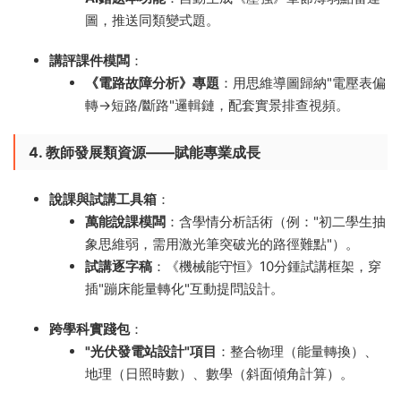
圖，推送同類變式題。
講評課件模闆
​：
​《電路故障分析》專題
​：用思維導圖歸納"電壓表偏
轉→短路/斷路"邏輯鏈，配套實景排查視頻。
4. 教師發展類資源——賦能專業成長
說課與試講工具箱
​：
萬能說課模闆
​：含學情分析話術（例："初二學生抽
象思維弱，需用激光筆突破光的路徑難點"）。
試講逐字稿
​：《機械能守恒》10分鍾試講框架，穿
插"蹦床能量轉化"互動提問設計。
跨學科實踐包
​：
​"光伏發電站設計"項目
​：整合物理（能量轉換）、
地理（日照時數）、數學（斜面傾角計算）。