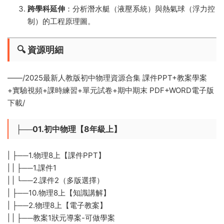
跨學科延伸
​：分析潛水艇（液壓系統）與熱氣球（浮力控
制）的工程原理圖。
🔍 ​資源明細​
——/2025最新人教版初中物理資源合集 課件PPT+教案學案
+實驗視頻+課時練習+單元試卷+期中期末 PDF+WORD電子版
下載/
├──01.初中物理【8年級上】
| ├──1.物理8上【課件PPT】
| | ├──1.課件1
| | └──2.課件2（多版選擇）
| ├──10.物理8上【知識講解】
| ├──2.物理8上【電子教案】
| | ├──教案1狀元導案-可做學案