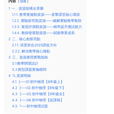
内容
隐藏
1
一、資源架構全景圖
1.1
​1. 教學實施類資源——直擊課堂核心環節​
1.2
​2. 實驗探究類資源——破解實驗教學瓶頸​
1.3
​3. 複習評測類資源——精準提升應試能力​
1.4
​4. 教師發展類資源——賦能專業成長​
2
二、核心創新亮點
2.1
​1. 深度契合2025課改方向​
2.2
​2. 解決教學核心痛點​
3
三、資源應用實戰指南
3.1
​教學閉環設計​
3.2
​典型課題實施模闆​
4
🔍 ​資源明細​
4.1
├──01.初中物理【8年級上】
4.2
├──02.初中物理【8年級下】
4.3
├──03.初中物理【9年級全】
4.4
├──08.初中物理【說課稿】
4.5
└──初中物理試題