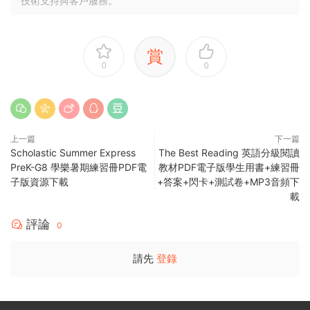
技術支持與客戶服務。
賞
0
0
上一篇
下一篇
Scholastic Summer Express
The Best Reading 英語分級閱讀
PreK-G8 學樂暑期練習冊PDF電
教材PDF電子版學生用書+練習冊
子版資源下載
+答案+閃卡+測試卷+MP3音頻下
載
評論
0
請先
登錄