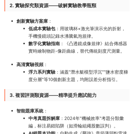
2. 實驗探究類資源——破解實驗教學瓶頸
創新實驗方案庫
​：
低成本實驗包
​：用玻璃杯+激光筆演示光的折射，
手機慢鏡頭記錄水沸騰氣泡規律。
數字化實驗指南
​：《凸透鏡成像規律》結合傳感器
實時繪制物距-像距曲線，替代傳統刻度尺測量。
高清實驗視頻
​：
浮力系列實驗
​：涵蓋"潛水艇模型浮沉""鹽水密度梯
度分層"等10個創新主題，均附誤差分析指引。
3. 複習評測類資源——精準提升應試能力
智能題庫系統
​：
中考真題拆解庫
​：2024年"機械效率"考題分類彙
編，标注易錯陷阱（如滑輪組繩股數誤判）。
AI錯題本功能
​：自動生成《壓強》章節薄弱點雷達