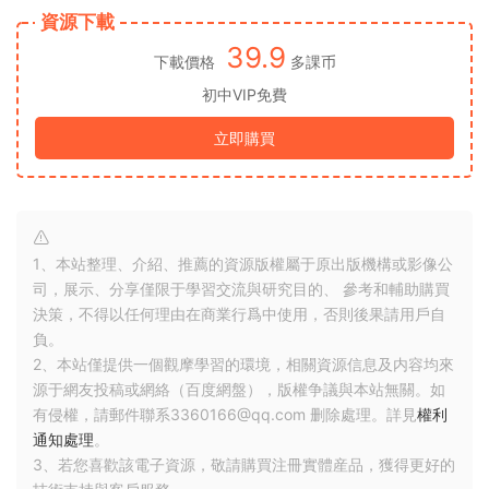
資源下載
39.9
下載價格
多課币
初中VIP免費
立即購買
1、本站整理、介紹、推薦的資源版權屬于原出版機構或影像公
司，展示、分享僅限于學習交流與研究目的、 參考和輔助購買
決策，不得以任何理由在商業行爲中使用，否則後果請用戶自
負。
2、本站僅提供一個觀摩學習的環境，相關資源信息及内容均來
源于網友投稿或網絡（百度網盤），版權争議與本站無關。如
有侵權，請郵件聯系3360166@qq.com 删除處理。詳見
權利
通知處理
。
3、若您喜歡該電子資源，敬請購買注冊實體産品，獲得更好的