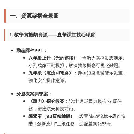
一、資源架構全景圖
1. 教學實施類資源——直擊課堂核心環節
動态課件PPT
​：
八年級上冊《光的傳播》​
​：含激光路徑動态演示、
小孔成像互動模拟，解決抽象概念可視化難題。
九年級《電流和電路》​
​：穿插短路實驗警示動畫，
強化安全操作意識。
分層教案與學案
​：
​《重力》探究教案
​：設計"月球重力模拟"拓展任
務，銜接航天科技前沿。
導學案（93頁精編版）​
​：設置"基礎達标→思維進
階→創新應用"三級任務，适配差異化學情。