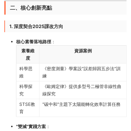
二、核心創新亮點
1. 深度契合2025課改方向
核心素養落地路徑
​：
素養維
資源案例
度
科學思
《密度測量》學案設"誤差歸因五步法"訓
維
練
科學探
《歐姆定律》提供多型号二極管非線性曲
究
線探究
STSE教
"碳中和"主題下太陽能轉化效率計算任務
育
​"雙減"實踐方案
​：