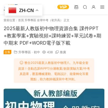
ZH-CN
當前位置：
首頁
升學專區
全球中考（初升高）
正文
2025最新人教版初中物理資源合集 課件PPT
+教案學案+實驗視頻+課時練習+單元試卷+期
中期末 PDF+WORD電子版下載
合集
升學專區
·
初中
438
推廣
整合2025最新人教版初中物理八、九年級全套
資源！含動态課件PPT/分層教案/創新實驗方案/中考
真題庫，覆蓋機械運動、電路設計、能量轉化等重
難點，助力教師備課與中考沖刺。