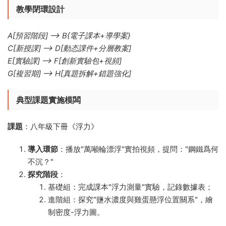
教學閉環設計
A[預習階段] --> B{電子課本+導學案}
C[新授課] --> D[動态課件+分層教案]
E[實驗課] --> F[創新實驗包+視頻]
G[複習期] --> H[真題拆解+錯題強化]
典型課題實施模闆
課題
​：八年級下冊《浮力》
導入環節
​：播放"萬噸輪漂浮"實拍視頻，提問："鋼鐵爲何
不沉？"
探究階段
​：
基礎組：完成課本"浮力測量"實驗，記錄數據表；
進階組：探究"鹽水濃度與雞蛋懸浮位置關系"，繪
制密度-浮力圖。