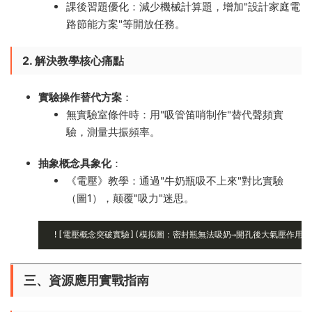
課後習題優化：減少機械計算題，增加"設計家庭電
路節能方案"等開放任務。
2. 解決教學核心痛點
實驗操作替代方案
​：
無實驗室條件時：用"吸管笛哨制作"替代聲頻實
驗，測量共振頻率。
抽象概念具象化
​：
《電壓》教學：通過"牛奶瓶吸不上來"對比實驗
（圖1），颠覆"吸力"迷思。
![電壓概念突破實驗](模拟圖：密封瓶無法吸奶→開孔後大氣壓作用示
三、資源應用實戰指南