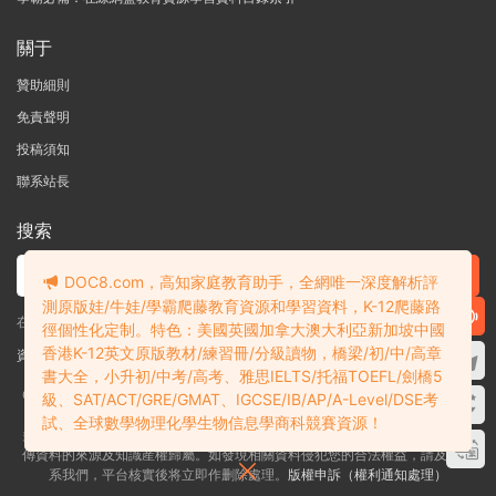
關于
贊助細則
免責聲明
投稿須知
聯系站長
搜索
DOC8.com，高知家庭教育助手，全網唯一深度解析評
測原版娃/牛娃/學霸爬藤教育資源和學習資料，K-12爬藤路
在線搜索GK-G12海量英文原版教材/章節書/國際考試/學科競賽資料！
徑個性化定制。特色：美國英國加拿大澳大利亞新加坡中國
香港K-12英文原版教材/練習冊/分級讀物，橋梁/初/中/高章
資料失效？沒找到需要的？網站意見建議？請提交工單
查看我的工單
書大全，小升初/中考/高考、雅思IELTS/托福TOEFL/劍橋5
Copyright © 2004-2026 多課吧
DOC8.com
渝ICP備2022004389号-1
渝公
級、SAT/ACT/GRE/GMAT、IGCSE/IB/AP/A-Level/DSE考
網安備50010502003111号
試、全球數學物理化學生物信息學商科競賽資源！
多課吧DOC8.com是一個資料信息評測及分享獲取的平台，不确保部分用戶上
傳資料的來源及知識産權歸屬。如發現相關資料侵犯您的合法權益，請及時聯
系我們，平台核實後将立即作删除處理。
版權申訴（權利通知處理）