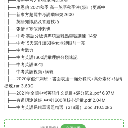
| ├──決勝中考之必備單詞記憶法
| ├──牟恩伯 2021秋季 高一英語秋季沖頂班（更新中
| ├──新東方趙麗中考詞彙串燒2600
| ├──英語知識點及答題技巧
| ├──張倩卓寒假沖刺班
| ├──中考 英語分版塊專項重難點突破訓練-14套
| ├──中考15天寫作讓閱卷女老師眼前一亮
| ├──中考聽力
| ├──中考英語1600詞彙理解分類速記
| ├──中考英語60句
| ├──中考英語視頻+講義
| ├──2020寒假沖刺班：書面表達—滿分範式+高分素材+結構
提煉.rar 3.63G
| ├──2021年全國中考英語作文題目+滿分範文.pdf 6.97M
| ├──有道玥說越好_中考1600個核心詞彙.pdf 2.04M
| └──中考英語易錯單選題精選（318題）.doc 310.50kb
資源目錄1
立即查看