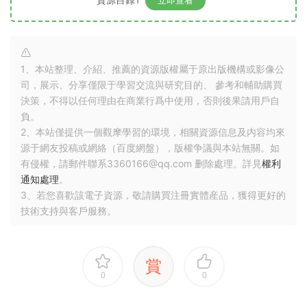
1、本站整理、介紹、推薦的資源版權屬于原出版機構或影像公
司，展示、分享僅限于學習交流與研究目的、 參考和輔助購買
決策，不得以任何理由在商業行爲中使用，否則後果請用戶自
負。
2、本站僅提供一個觀摩學習的環境，相關資源信息及内容均來
源于網友投稿或網絡（百度網盤），版權争議與本站無關。如
有侵權，請郵件聯系3360166@qq.com 删除處理。詳見
權利
通知處理
。
3、若您喜歡該電子資源，敬請購買注冊實體産品，獲得更好的
技術支持與客戶服務。
賞
0
0