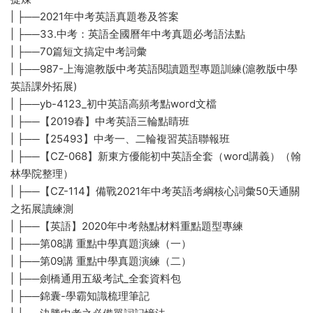
| ├──2021年中考英語真題卷及答案
| ├──33.中考：英語全國曆年中考真題必考語法點
| ├──70篇短文搞定中考詞彙
| ├──987-上海滬教版中考英語閱讀題型專題訓練(滬教版中學
英語課外拓展)
| ├──yb-4123_初中英語高頻考點word文檔
| ├──【2019春】中考英語三輪點睛班
| ├──【25493】中考一、二輪複習英語聯報班
| ├──【CZ-068】新東方優能初中英語全套（word講義）（翰
林學院整理）
| ├──【CZ-114】備戰2021年中考英語考綱核心詞彙50天通關
之拓展讀練測
| ├──【英語】2020年中考熱點材料重點題型專練
| ├──第08講 重點中學真題演練（一）
| ├──第09講 重點中學真題演練（二）
| ├──劍橋通用五級考試_全套資料包
| ├──錦囊-學霸知識梳理筆記