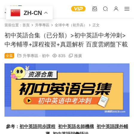
ZH-CN
當前位置：
首頁
升學專區
全球中考（初升高）
正文
初中英語合集（已分類）>初中英語中考沖刺>
中考輔導+課程複習+真題解析 百度雲網盤下載
全集
升學專區
·
初中
835
推廣
參考：
初中英語同步課程
初中英語名師機構
初中英語課外輔
導
初中英語詞彙語法