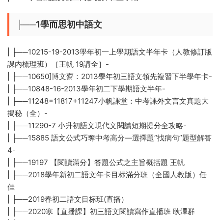
├──1學而思初中語文
| ├──10215-19-2013學年初一上學期語文半年卡（人教修訂版
課内梳理班）［王帆 19講全］-
| ├──10650]博文齋：2013學年初三語文領先複習下半學年卡-
| ├──10848-16-2013學年初二下學期語文半年-
| ├──11248=11817+11247小帆課堂：中考課外文言文真題大
揭秘（全）-
| ├──11290-7 小升初語文現代文閱讀短期提分全攻略-
| ├──15885 語文公式巧奪中考高分—選擇題“找病句”題型解答
4-
| ├──19197 【閱讀滿分】答題公式之主旨概括題 王帆
| ├──2018學年新初二語文年卡目标滿分班（全國人教版）任
佳
| ├──2019春初二語文目标班(直播）
| ├──2020寒【直播課】初三語文閱讀寫作直播班 耿澤群