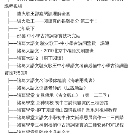
課程視頻
| ├──爐火歌王邵鑫閱讀理解全套
| ├──驢火歌王——閱讀真的很難提分 第二季！
| ├──七年級下
| ├──邵鑫 中小學古詩詞鑒賞技巧完結
| ├──諸葛大語文 驢火歌王-中小學古詩詞鑒賞一課通
| ├──諸葛大語文：2019北京中考語文刷題班
| ├──諸葛大語文《庖丁閱讀》
| ├──諸葛大語文驢火歌王中小學語文考前必備中小學古詩詞鑒
賞技巧50講
| ├──諸葛大語文名師帶你精讀《海底兩萬裏》
| ├──諸葛大語文邵鑫老師的《世說新語》
| ├──諸葛學堂 文脈傳承《古文觀止》（第一二三季）
| ├──諸葛學堂 豆神網校 初中古詩詞鑒賞的三種套路
| ├──諸葛學堂-庖丁閱讀開山四講視頻作業系列視頻教程
| ├──諸葛學堂大語文小學初中作文輔導思晨寫作一二三四階
| ├──諸葛學堂豆神網校初中古詩詞鑒賞的三種套路PDF課程
| ├──諸葛學堂舅陪你小升初全套