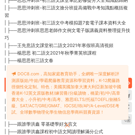
| ├──思思沖刺班-初三語文課堂筆記必修提分大全知識點歸納
| ├──思思沖刺班-初三語文搶分班提高備戰中考知識點概括複
習
| ├──思思沖刺班-初三語文中考模拟題7套電子課本資料大全
| ├──思思沖刺班思思老師作文例文電子版講義資料整理提升技
巧
| ├──王先意語文課堂初二語文2021年寒假班高清視頻
| ├──楊思思 初二語文2021年秋季菁英班課程
| ├──楊思思初三語文春
| └──曾曦語文作文獨創方法（基礎班+強化班）
DOC8.com，高知家庭教育助手，全網唯一深度解析評
測原版娃/牛娃/學霸爬藤教育資源和學習資料，K-12爬藤路
├──6跟誰學初中語文
徑個性化定制。特色：美國英國加拿大澳大利亞新加坡中國
香港K-12英文原版教材/練習冊/分級讀物，橋梁/初/中/高章
書大全，小升初/中考/高考、雅思IELTS/托福TOEFL/劍橋5
| ├──跟誰學-洪老師小學語文 2020年寒假班
級、SAT/ACT/GRE/GMAT、IGCSE/IB/AP/A-Level/DSE考
| ├──跟誰學x新2021初三木木語文春季班
試、全球數學物理化學生物信息學商科競賽資源！
| ├──跟誰學洪老師初中語文春季班視頻課程
| ├──跟誰學洪鑫 零基礎學好文言文
| ├──跟誰學洪鑫課程初中語文閱讀理解滿分公式