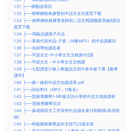
1.31
├──蔣勳說宋詞
1.32
├──精華網校林彥雙初中語文全百度雲下載
1.33
├──精華網校林彥雙老師初二語文閱讀難題突破8講百
度雲下載
1.34
├──馬駿品讀孫子兵法
1.35
├──茅盾代表作品-子夜（19集MP3）初中必讀書目
1.36
├──名師帶你讀名著
1.37
├──平說古文-中小學文言文精講152課
1.38
├──平說古文－中小學文言文精講
1.39
├──七彩課堂21春人教版語文初中各年級下冊【教學
課件】
1.40
├──曲一線初中語文知識清單.pdf
1.41
├──詩仙李白（MP3，11集全）
1.42
├──思維導圖學1-9年級古詩小學初中語文視頻課程
1.43
├──思維導圖學古詩
1.44
├──蘇老師語文工作室初中必讀名著12部精講(高清視
頻)
1.45
├──特級教師蔣軍晶作文技巧22講全套
1.46
├──同桌100初中語文（人教版 初一初二 初三 視頻課