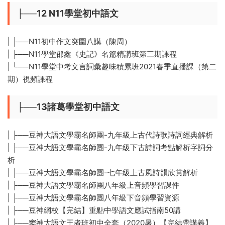
├──12 N11學堂初中語文
| ├──N11初中作文突圍八講（陳周）
| ├──N11學堂邵鑫《史記》名篇精講班第三期課程
| └──N11學堂中考文言詞彙趣味積累班2021春季直播課（第二
期）視頻課程
├──13諸葛學堂初中語文
| ├──豆神大語文學霸名師團-九年級上古代詩歌詩詞經典解析
| ├──豆神大語文學霸名師團-九年級下古詩詞考點解析字詞分
析
| ├──豆神大語文學霸名師團-七年級上古風詩韻欣賞解析
| ├──豆神大語文學霸名師團八年級上音頻學習課件
| ├──豆神大語文學霸名師團八年級下音頻學習資源
| ├──豆神網校【完結】重點中學語文應試指南50講
| ├──窦神大語文王者班初中全套（2020暑）【完結帶講義】