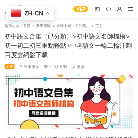
ZH-CN
當前位置：
首頁
升學專區
全球中考（初升高）
正文
初中語文合集（已分類）>初中語文名師機構>
初一初二初三重點難點+中考語文一輪二輪沖刺
百度雲網盤下載
全集
升學專區
·
初中
593
推廣