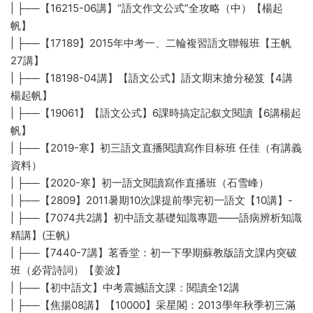
| ├──【16215-06講】“語文作文公式”全攻略（中）【楊起
帆】
| ├──【17189】2015年中考一、二輪複習語文聯報班【王帆
27講】
| ├──【18198-04講】【語文公式】語文期末搶分秘笈【4講
楊起帆】
| ├──【19061】【語文公式】6課時搞定記叙文閱讀【6講楊起
帆】
| ├──【2019-寒】初三語文直播閱讀寫作目标班 任佳（有講義
資料）
| ├──【2020-寒】初一語文閱讀寫作直播班（石雪峰）
| ├──【2809】2011暑期10次課提前學完初一語文【10講】-
| ├──【7074共2講】初中語文基礎知識專題——語病辨析知識
精講】(王帆)
| ├──【7440-7講】茗香堂：初一下學期蘇教版語文課内突破
班（必背詩詞）【姜波】
| ├──【初中語文】中考震撼語文課：閱讀全12講
| ├──【焦揚08講】【10000】采星閣：2013學年秋季初三滿