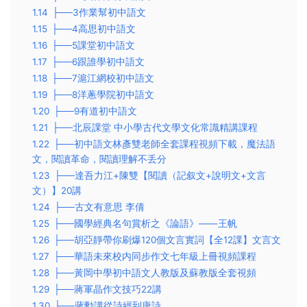
1.14
├──3作業幫初中語文
1.15
├──4高思初中語文
1.16
├──5課堂初中語文
1.17
├──6跟誰學初中語文
1.18
├──7滬江網校初中語文
1.19
├──8洋蔥學院初中語文
1.20
├──9有道初中語文
1.21
├──北辰課堂 中小學古代文學文化常識精講課程
1.22
├──初中語文林彥雙老師全套課程視頻下載，魔法語
文，閱讀革命，閱讀理解不丢分
1.23
├──達吾力江+陳雙【閱讀（記叙文+說明文+文言
文）】20講
1.24
├──古文有意思 李倩
1.25
├──國學經典名句賞析之《論語》——王帆
1.26
├──胡亞靜帶你刷爆120個文言實詞【全12課】文言文
1.27
├──華語未來校内同步作文七年級上冊視頻課程
1.28
├──黃岡中學初中語文人教版及蘇教版全套視頻
1.29
├──蔣軍晶作文技巧22講
1.30
├──蔣勳講從詩經到唐詩