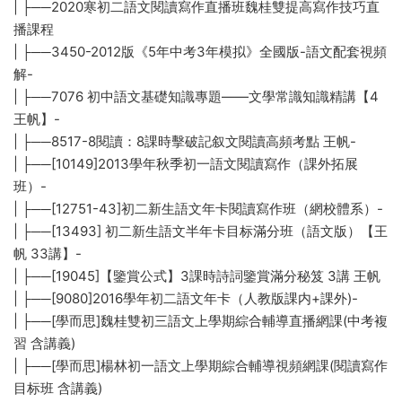
| ├──2020寒初二語文閱讀寫作直播班魏桂雙提高寫作技巧直
播課程
| ├──3450-2012版《5年中考3年模拟》全國版-語文配套視頻
解-
| ├──7076 初中語文基礎知識專題——文學常識知識精講【4
王帆】-
| ├──8517-8閱讀：8課時擊破記叙文閱讀高頻考點 王帆-
| ├──[10149]2013學年秋季初一語文閱讀寫作（課外拓展
班）-
| ├──[12751-43]初二新生語文年卡閱讀寫作班（網校體系）-
| ├──[13493] 初二新生語文半年卡目标滿分班（語文版）【王
帆 33講】-
| ├──[19045]【鑒賞公式】3課時詩詞鑒賞滿分秘笈 3講 王帆
| ├──[9080]2016學年初二語文年卡（人教版課内+課外)-
| ├──[學而思]魏桂雙初三語文上學期綜合輔導直播網課(中考複
習 含講義)
| ├──[學而思]楊林初一語文上學期綜合輔導視頻網課(閱讀寫作
目标班 含講義)