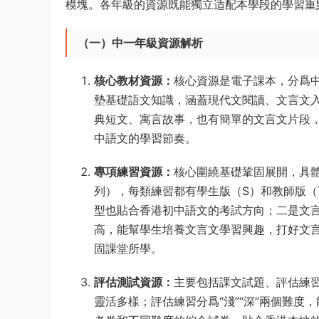
模塊。各年級的資源既能獨立适配本學段的學習重
（一）中一年級資源解析
核心教材資源：
核心資源是電子課本，分爲
墊基礎語文知識，涵蓋現代文閱讀、文言文
典短文、寓言故事，也有簡單的文言文片段
中語文的學習節奏。
專項練習資源：
核心圍繞基礎鞏固展開，具
列），每類練習都有學生版（S）和教師版（
型也貼合香港初中語文的考試方向；二是文
高，能幫學生培養文言文學習興趣，打好文
固課堂所學。
評估測試資源：
主要包括課文試題、評估練
靈活多樣；評估練習分爲“淺”“深”兩個難