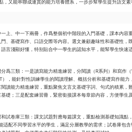
點，又能串聯成連貫的能力培養體系，一步步幫學生提升語文素
中一上、中一下兩冊，作爲整個初中階段的入門基礎，課本内容
入門、基礎寫作、口語交際等内容。選文兼顧趣味性和基礎性，
，語言淺顯好懂，特别貼合中一學生的認知水平，能幫學生快速
體分爲三類：一是讀寫能力精進練習，分閱讀（R系列）和寫作（
T），能針對性訓練學生的閱讀理解、概括分析和基礎寫作能力
言閱讀能力精進練習，重點聚焦文言文基礎字詞、句式的積累，
言基礎；三是配套練習冊，緊密銜接課本每章節内容，方便學生
習和試卷庫三類：課文試題對應每篇課文，重點檢測基礎知識點
度，能适配不同學習水平的學生，滿足分層教學的需求；試卷庫包含