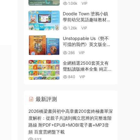
子書庫（作者名以字母C
1.06k
VIP
開始 C. E. Lawrence to
Cynthia Ozick） 百度雲
Doodle Town 塗鴉小鎮
網盤下載
學前幼兒英語趣味教材
PDF 學生用書 教師用書
1.26k
VIP
MP3音頻 MP4視頻 教師
資源等 百度網盤下載
Unstoppable Us《勢不
可擋的我們》英文版全兩
卷電子書 人類圖文曆史叢
286
VIP
書PDF+EPUB電子版資源
百度網盤下載
全網精選2500套英文有
聲點讀版繪本全集 純正英
語發音 全彩PDF+MP3音
840
VIP
頻 百度雲網盤下載
最新評測
2026橋梁書與初中高章書200套終極書單深
度解析：從親子共讀到獨立思辨的完整進階
路線 附PDF+EPUB+MOBI電子書+MP3音
頻 百度雲網盤下載
533