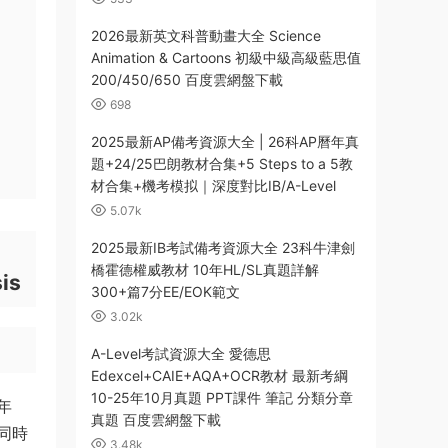
2026最新英文科普動畫大全 Science
Animation & Cartoons 初級中級高級藍思值
200/450/650 百度雲網盤下載
698
2025最新AP備考資源大全 | 26科AP曆年真
題+24/25巴朗教材合集+5 Steps to a 5教
材合集+機考模拟｜深度對比IB/A-Level
5.07k
2025最新IB考試備考資源大全 23科牛津劍
橋霍德權威教材 10年HL/SL真題詳解
is
300+篇7分EE/EOK範文
3.02k
A-Level考試資源大全 愛德思
Edexcel+CAIE+AQA+OCR教材 最新考綱
10-25年10月真題 PPT課件 筆記 分類分章
年
真題 百度雲網盤下載
同時
3.48k