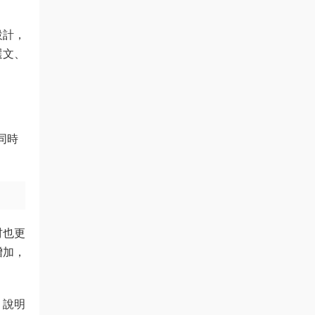
設計，
選文、
同時
材也更
增加，
、說明