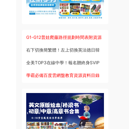
G1-G12普娃爬藤路徑規劃時間表附資源
右下切換簡繁體！左上切換英法德日韓
全美TOP3在線中學！報名贈終身SVIP
學霸必備百度雲網盤教育資源資料目錄