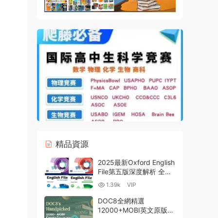
精品資源
2025最新Oxford English
File第五版深度解析 全四
級PDF電子版學生書教師
1.39k
VIP
書練習冊測試 MP3音頻
MP4視頻 教學資源下載
DOC8全網精選
12000+MOBI英文原版電