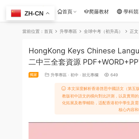
首頁
爬藤教材
學科競
ZH-CN
當前位置：
首頁
升學專區
全球中考（初升高）
正文
HongKong Keys Chinese 
二中三全套資源 PDF+WORD+P
獨家
升學專區
·
初中
·
狀元專欄
649
本文深度解析香港啓思中國語文（第五
教版初中語文的橫向對比評測，以及實用的
化拓展及教學輔助，适配香港初中學生及需
核心内容和