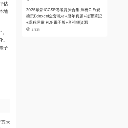
評估
2025最新IGCSE備考資源合集 劍橋CIE/愛
本地
德思Edexcel全套教材+曆年真題+複習筆記
+課程詞彙 PDF電子版+音視頻資源
2.92k
”。
化、
電子
”五大