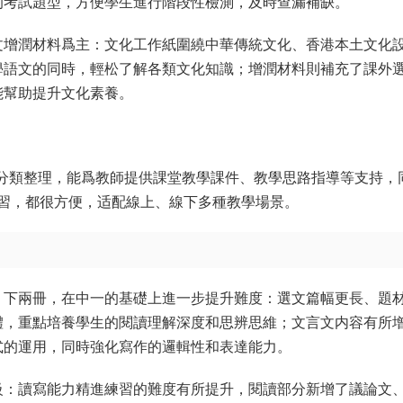
的考試題型，方便學生進行階段性檢測，及時查漏補缺。
文增潤材料爲主：文化工作紙圍繞中華傳統文化、香港本土文化
學語文的同時，輕松了解各類文化知識；增潤材料則補充了課外
能幫助提升文化素養。
下分類整理，能爲教師提供課堂教學課件、教學思路指導等支持，
習，都很方便，适配線上、線下多種教學場景。
、下兩冊，在中一的基礎上進一步提升難度：選文篇幅更長、題
體，重點培養學生的閱讀理解深度和思辨思維；文言文内容有所
式的運用，同時強化寫作的邏輯性和表達能力。
級：讀寫能力精進練習的難度有所提升，閱讀部分新增了議論文