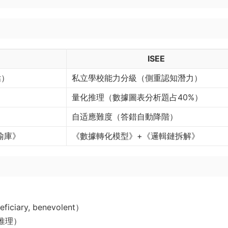
ISEE
估）
私立學校能力分級（側重認知潛力）
量化推理（數據圖表分析題占40%）
自适應難度（答錯自動降階）
喻庫》
《數據轉化模型》+《邏輯鏈拆解》
iary, benevolent）
推理）