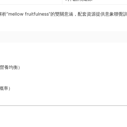
求解析“mellow fruitfulness”的雙關意涵，配套資源提供意象聯覺
+營養均衡）
敗概率）