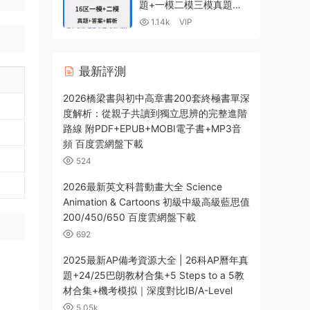
題+一模二模三模真題及
答案解析+中考數學壓軸
1.14k
VIP
題專題PDF電子版 百度網
盤下載
最新評測
2026橋梁書與初中高章書200套終極書單深
度解析：從親子共讀到獨立思辨的完整進階
路線 附PDF+EPUB+MOBI電子書+MP3音
頻 百度雲網盤下載
524
2026最新英文科普動畫大全 Science
Animation & Cartoons 初級中級高級藍思值
200/450/650 百度雲網盤下載
692
2025最新AP備考資源大全 | 26科AP曆年真
題+24/25巴朗教材合集+5 Steps to a 5教
材合集+機考模拟｜深度對比IB/A-Level
5.05k