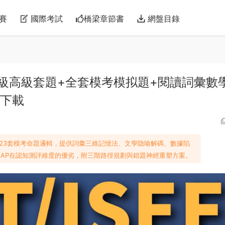
賽
國際考試
橋梁章節書
網盤目錄
初級中級高級套題+全套模考模拟題+閱讀詞彙數
版下載
17套真題+23套模考命題邏輯，提供詞彙三維記憶法、文學隐喻解碼、數據陷
T4/MAP在認知測評維度的優劣，附三階路徑規劃與錯題神經重塑方案。