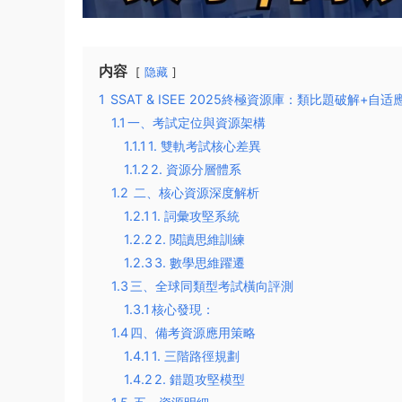
内容
隐藏
1
SSAT & ISEE 2025終極資源庫：類比題破解+自
1.1
​一、考試定位與資源架構​
1.1.1
​1. 雙軌考試核心差異​
1.1.2
​2. 資源分層體系​
1.2
二、核心資源深度解析​
1.2.1
​1. 詞彙攻堅系統​
1.2.2
​2. 閱讀思維訓練​
1.2.3
​3. 數學思維躍遷​
1.3
​三、全球同類型考試橫向評測​
1.3.1
​核心發現​：
1.4
​四、備考資源應用策略​
1.4.1
​1. 三階路徑規劃​
1.4.2
​2. 錯題攻堅模型​