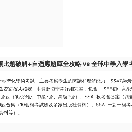
源庫：類比題破解+自适應題庫全攻略 vs 全球中學入學
，屬于标準化學術考試，主要考察學生的閱讀和理解能力。
SSAT詞
學生都是很大挑戰。
本資源包非常詳細完整，包含：ISEE初中高級
級套題（初級3套、中級7套、高級9套）、SSAT模考含答案（詞
拟題合集（10套模考試題及多家出版社資料）、SSAT一對一模考
學資料等）。