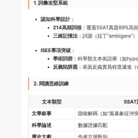
1. 詞彙攻堅系統
認知科學設計
​：
214高頻詞核
​：覆蓋SSAT真題89%高頻
三維記憶法
​：詞源（拉丁“ambige
ISEE專項突破
​：
學術詞群
​：科學類文本術語庫（如hypothes
反義陷阱題
​：表面反義實爲程度遞進（rar
2. 閱讀思維訓練
文本類型
SSA
文學叙事
隐喻解碼（如“風暴象征沖突
科學論述
數據證據匹配
曆史文獻
作者立場甄别