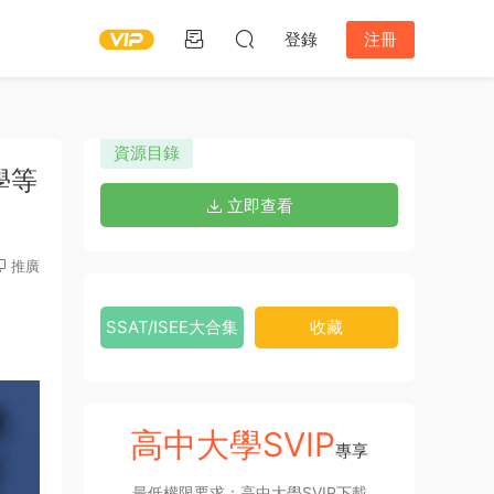
登錄
注冊
資源目錄
學等
立即查看
推廣
SSAT/ISEE大合集
收藏
高中大學SVIP
專享
最低權限要求：高中大學SVIP下載