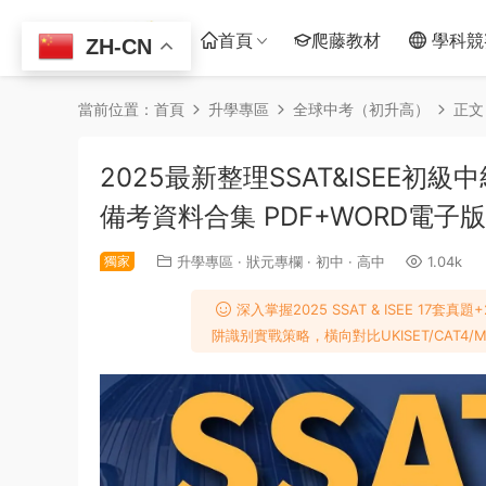
首頁
爬藤教材
學科競
ZH-CN
當前位置：
首頁
升學專區
全球中考（初升高）
正文
2025最新整理SSAT&ISEE
備考資料合集 PDF+WORD電子
獨家
升學專區
·
狀元專欄
·
初中
·
高中
1.04k
深入掌握2025 SSAT & ISEE 
阱識别實戰策略，橫向對比UKISET/CA