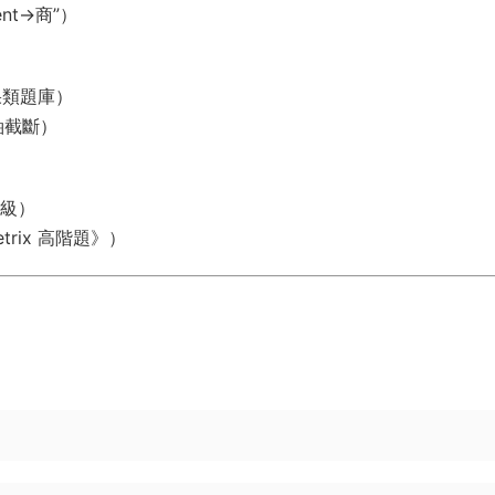
nt→商”）
果類題庫）
軸截斷）
年級）
etrix 高階題》）