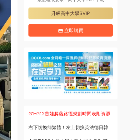
升級高中大學SVIP
立即購買
G1-G12普娃爬藤路徑規劃時間表附資源
右下切換簡繁體！左上切換英法德日韓