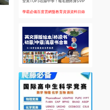
全美TOP3在線中學！報名贈終身SVIP
學霸必備百度雲網盤教育資源資料目錄