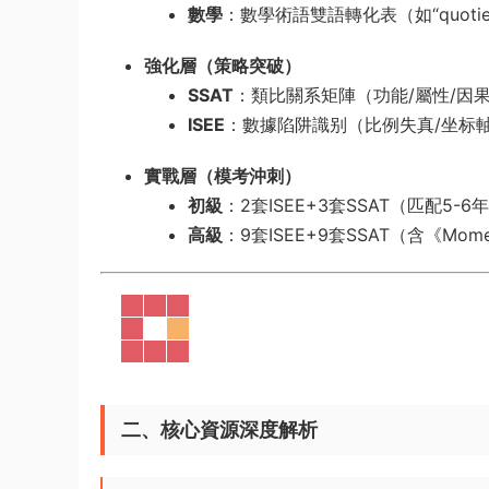
數學
​：數學術語雙語轉化表（如“quotie
強化層（策略突破）​
SSAT
​：類比關系矩陣（功能/屬性/因
ISEE
​：數據陷阱識别（比例失真/坐标
實戰層（模考沖刺）​
初級
​：2套ISEE+3套SSAT（匹配5-6
高級
​：9套ISEE+9套SSAT（含《Mom
二、核心資源深度解析