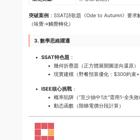
突破案例
​：SSAT詩歌題《Ode to Autumn》要
（味覺→觸覺轉化）
3. 數學思維躍遷
SSAT特色題
​：
幾何折疊題（正方體展開圖逆向還原）
現實建模（野餐預算優化：$300約束
ISEE核心挑戰
​：
概率陷阱（“至少抽中1次”需用1-全失
動态函數（階梯電價分段計算）