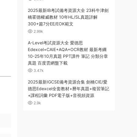
2025最新IB考試備考資源大全 23科牛津劍
橋霍德權威教材 10年HL/SL真題詳解
300+篇7分EE/EOK範文
2.99k
A-Level考試資源大全 愛德思
Edexcel+CAIE+AQA+OCR教材 最新考綱
10-25年10月真題 PPT課件 筆記 分類分章
真題 百度雲網盤下載
3.47k
2025最新IGCSE備考資源合集 劍橋CIE/愛
德思Edexcel全套教材+曆年真題+複習筆記
+課程詞彙 PDF電子版+音視頻資源
2.9k