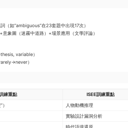
詞（如“ambiguous”在23套題中出現17次）
re”）+意象圖（迷霧中道路）+場景應用（文學評論）
is, variable）
ely→never）
T訓練重點
ISEE訓練重點
”）
人物動機推理
實驗設計漏洞分析
時代語境還原