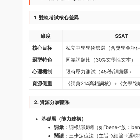
1. 雙軌考試核心差異
維度
SSAT
核心目标
私立中學學術篩選（含獎學金評
題型特色
同義詞類比（30%文學性文本）
心理機制
限時壓力測試（45秒/詞彙題）
資源側重
《詞彙214高頻詞核》+《文學隐
2. 資源分層體系
基礎層（能力建構）​
詞彙
​：詞根詞綴網（如“bene-”族：benefic
閱讀
​：三步定位法（主旨→細節→邏輯