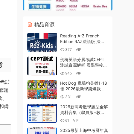
精品資源
Reading A-Z French
Edition RAZ法語版 法語
啓蒙分級閱讀教材AA-Z全
377
VIP
套27級繪本PDF電子版
+MP3音頻 百度雲網盤下
劍橋英語分層考試CEPT
考
載
測試資源解析 國際學校入
學考試題庫+PDF真題
945
VIP
MP3聽力音頻 網盤下載
彙考試
Hot Dog 臘腸狗英雄1-18
冊 2026最新學樂爆款英
套題
文初章書 PDF電子版
331
VIP
彙、
MP3音頻 百度雲網盤下載
和備
2026新高考數學題型全解
資料合集（學員版+教師
版） 解析版+原卷版全面
61
VIP
深度解析 PDF+WORD電
子版下載
2025最新上海中考曆年真