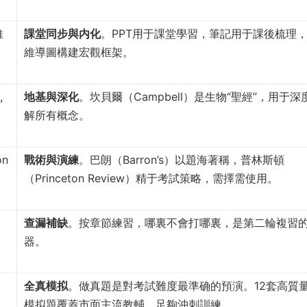
維
課堂同步與内化
。PPT用于課堂學習，筆記用于課後梳理
維導圖構建宏觀框架。
,
地基與深化
。坎貝爾（Campbell）是生物“聖經”，用于深
解所有概念。
on
戰術與演練
。巴朗（Barron’s）以題海著稱，普林斯頓
（Princeton Review）精于考試策略，需擇需使用。
、
查漏補缺
。按章節練習，哪裏不會打哪裏，是第二輪複習
器。
全真模拟
。做真題是對考試難度最準确的預演。12套高質
模拟題覆蓋市面主流教輔，足夠沖刺訓練。