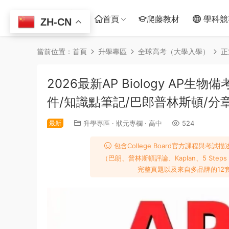
首頁
爬藤教材
學科競
ZH-CN
當前位置：
首頁
升學專區
全球高考（大學入學）
正
2026最新AP Biology AP生
件/知識點筆記/巴郎普林斯頓/分
最新
升學專區
·
狀元專欄
·
高中
524
包含College Board官方課程與考試描述（
（巴朗、普林斯頓評論、Kaplan、5 Step
完整真題以及來自多品牌的12套