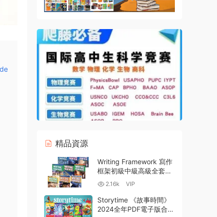
ide
精品資源
Writing Framework 寫作
框架初級中級高級全套資
源含答案 全彩高清PDF
2.16k
VIP
百度雲網盤下載
Storytime 《故事時間》
2024全年PDF電子版合集