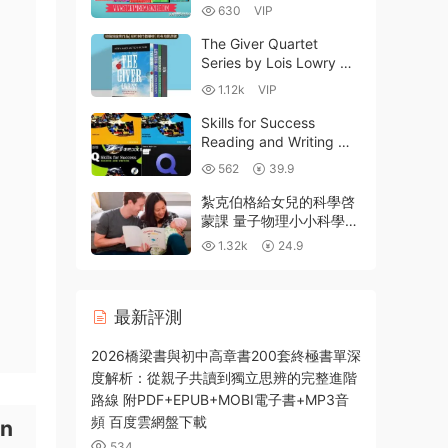
英國兒童文學故事畫報雜
630
VIP
志 百度網盤
The Giver Quartet
Series by Lois Lowry 記
憶傳授人四部曲（英文
1.12k
VIP
版）EPUB+MOBI+MP3
音頻+電影 百度網盤
Skills for Success
Reading and Writing 牛
津學術英語成功系列Q技
562
39.9
能第二版PDF電子版+全
球同類讀寫教材橫向對比
紮克伯格給女兒的科學啓
評測
蒙課 量子物理小小科學家
克裏斯·費裏 Chris
1.32k
24.9
Ferrie‘s Physics for
Babies 中英文高清MP4
百度網盤下載
最新評測
2026橋梁書與初中高章書200套終極書單深
度解析：從親子共讀到獨立思辨的完整進階
路線 附PDF+EPUB+MOBI電子書+MP3音
頻 百度雲網盤下載
on
534