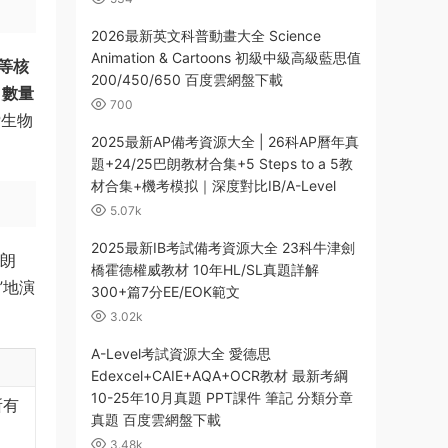
2026最新英文科普動畫大全 Science
Animation & Cartoons 初級中級高級藍思值
等核
200/450/650 百度雲網盤下載
、數量
700
P生物
2025最新AP備考資源大全 | 26科AP曆年真
題+24/25巴朗教材合集+5 Steps to a 5教
材合集+機考模拟｜深度對比IB/A-Level
5.07k
2025最新IB考試備考資源大全 23科牛津劍
巴朗
橋霍德權威教材 10年HL/SL真題詳解
”地演
300+篇7分EE/EOK範文
3.02k
A-Level考試資源大全 愛德思
Edexcel+CAIE+AQA+OCR教材 最新考綱
10-25年10月真題 PPT課件 筆記 分類分章
所有
真題 百度雲網盤下載
3.48k