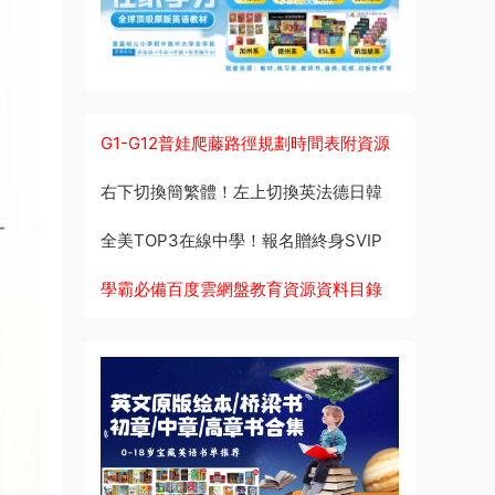
G1-G12普娃爬藤路徑規劃時間表附資源
右下切換簡繁體！左上切換英法德日韓
全美TOP3在線中學！報名贈終身SVIP
學霸必備百度雲網盤教育資源資料目錄