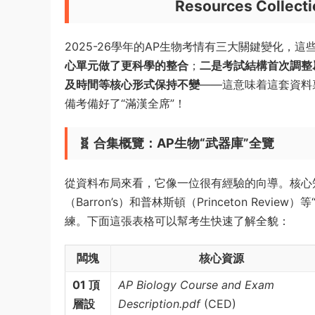
Resources Collect
2025-26學年的AP生物考情有三大關鍵變化，這
心單元做了更科學的整合
；
二是考試結構首次調整爲
及時間等核心形式保持不變
——這意味着這套資料
備考備好了“滿漢全席”！
🧬 合集概覽：AP生物“武器庫”全覽
從資料布局來看，它像一位很有經驗的向導。核心知識
（Barron’s）和普林斯頓（Princeton Re
練。下面這張表格可以幫考生快速了解全貌：
闆塊
核心資源
01 頂
AP Biology Course and Exam
層設
Description.pdf
(CED)