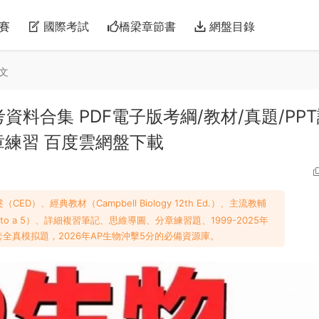
賽
國際考試
橋梁章節書
網盤目錄
文
物備考資料合集 PDF電子版考綱/教材/真題/PP
章練習 百度雲網盤下載
CED）、經典教材（Campbell Biology 12th Ed.）、主流教輔
s to a 5）、詳細複習筆記、思維導圖、分章練習題、1999-2025年
全真模拟題，2026年AP生物沖擊5分的必備資源庫。