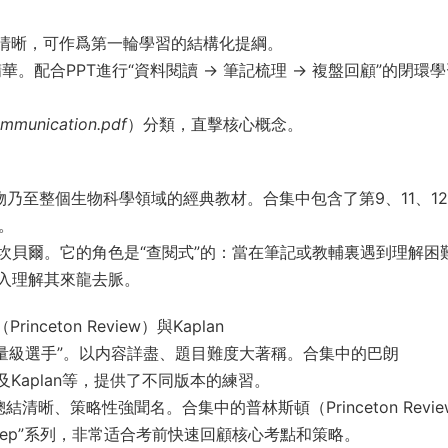
清晰，可作爲第一輪學習的結構化提綱。
華。配合PPT進行“資料閱讀 → 筆記梳理 → 複盤回顧”的閉環
ommunication.pdf
）分類，直擊核心概念。
物乃至整個生物科學領域的經典教材。合集中包含了第9、11、1
。
坎貝爾。它的角色是“查閱式”的：當在筆記或教輔裏遇到理解困
入理解其來龍去脈。
inceton Review）與Kaplan
重量級選手”。以内容詳盡、題目難度大著稱。合集中的巴朗
2年版及Kaplan等，提供了不同版本的練習。
結清晰、策略性強聞名。合集中的普林斯頓（Princeton Revie
um Prep”系列，非常适合考前快速回顧核心考點和策略。