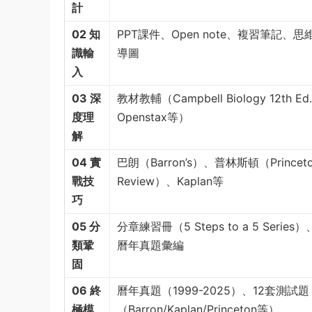
計
02 知
PPT課件、Open note、複習筆記、思
識輸
導圖
入
03 深
教材教輔（Campbell Biology 12th Ed.
度理
Openstax等）
解
04 實
巴朗（Barron’s）、普林斯頓（Princet
戰技
Review）、Kaplan等
巧
05 分
分章練習冊（5 Steps to a 5 Series）
類鞏
曆年真題彙編
固
06 終
曆年真題（1999-2025）、12套測試題
極模
（Barron/Kaplan/Princeton等）