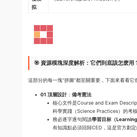
拟
🎯 資源模塊深度解析：它們到底該怎麽用
這部分的每一塊“拼圖”都至關重要，下面來看看它
01 頂層設計
：
備考憲法
核心文件是Course and Exam Desc
科學實踐（Science Practices）
務必逐字逐句閱讀
學習目标（Learning 
有知識點必須回歸CED，這是官方劃