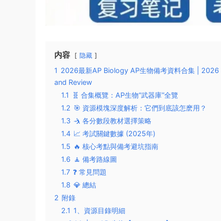
内容
隐藏
1
2026最新AP Biology AP生物備考資料合集 | 2026 AP Bio
and Review
1.1
🧬 合集概覽：AP生物“武器庫”全覽
1.2
🎯 資源模塊深度解析：它們到底該怎麽用？
1.3
🤺 各分數段教材選擇策略
1.4
📈 考試關鍵數據 (2025年)
1.5
🔥 核心考點與備考避坑指南
1.6
🧘 備考路線圖
1.7
❓ 常見問題
1.8
💎 總結
2
附錄
2.1
1、資源目錄明細