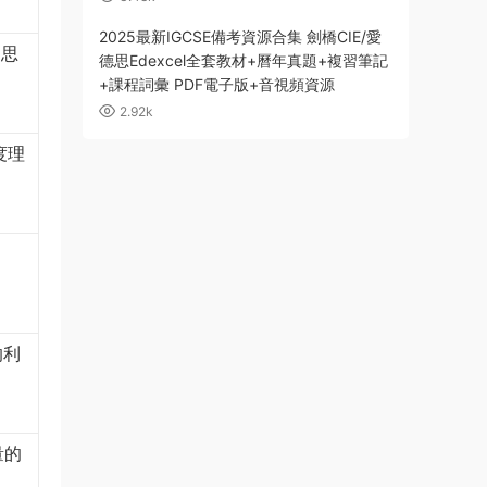
2025最新IGCSE備考資源合集 劍橋CIE/愛
，思
德思Edexcel全套教材+曆年真題+複習筆記
+課程詞彙 PDF電子版+音視頻資源
2.92k
度理
的利
量的