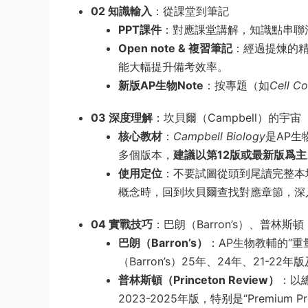
02 知識輸入
：從課堂到筆記
PPT課件
：對應課堂講解，知識點串聯
Open note & 複習筆記
：經過提煉的精
能大幅提升備考效率。
新版AP生物Note
：按專題（如
Cell C
03 深度理解
：坎貝爾（Campbell）的宇宙
核心教材
：
Campbell Biology
是AP生
多個版本，
建議以第12版或最新版爲主
使用定位
：不要試圖從頭到尾讀完整本
概念時，回到坎貝爾查找對應章節，深
04 實戰技巧
：巴朗（Barron’s）、普林斯頓（Pr
巴朗（Barron’s）
：AP生物教輔的“
（Barron’s）25年、24年、21-2
普林斯頓（Princeton Review）
：以總
2023-2025年版，特别是“Premi