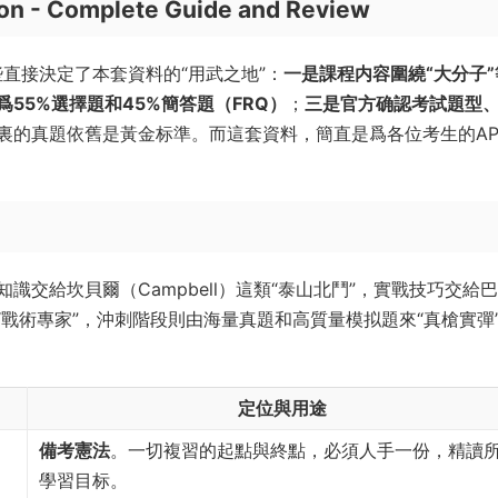
ion - Complete Guide and Review
些直接決定了本套資料的“用武之地”：
一是課程内容圍繞“大分子”
55%選擇題和45%簡答題（FRQ）
；
三是官方确認考試題型
裏的真題依舊是黃金标準。而這套資料，簡直是爲各位考生的A
交給坎貝爾（Campbell）這類“泰山北鬥”，實戰技巧交給
view）等“戰術專家”，沖刺階段則由海量真題和高質量模拟題來“真槍實彈
定位與用途
備考憲法
。一切複習的起點與終點，必須人手一份，精讀
學習目标。