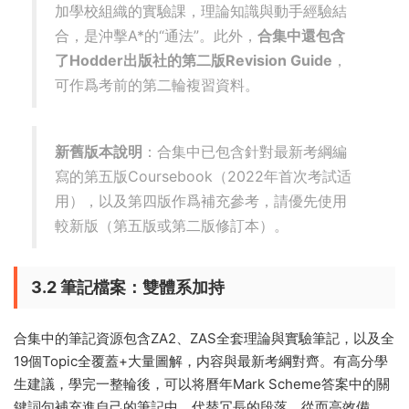
SaveMyExams筆記雖然可用于快速理解，但
其講解過于籠統且未能覆蓋所有考點，不能替
代官方教材的深度研習。在校考生還應優先參
加學校組織的實驗課，理論知識與動手經驗結
合，是沖擊A*的“通法”。此外，
合集中還包含
了Hodder出版社的第二版Revision Guide
，
可作爲考前的第二輪複習資料。
新舊版本說明
：合集中已包含針對最新考綱編
寫的第五版Coursebook（2022年首次考試适
用），以及第四版作爲補充參考，請優先使用
較新版（第五版或第二版修訂本）。
3.2 筆記檔案：雙體系加持