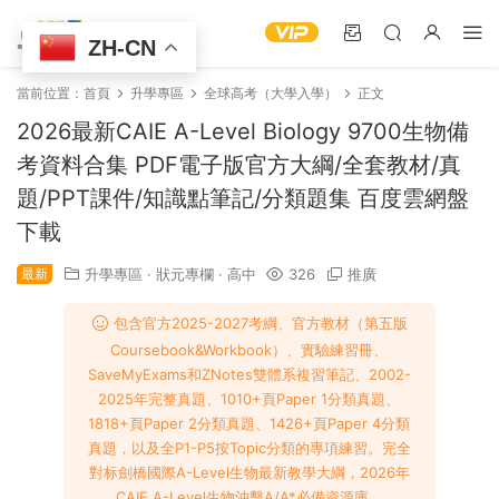
ZH-CN
當前位置：
首頁
升學專區
全球高考（大學入學）
正文
2026最新CAIE A-Level Biology 9700生物備
考資料合集 PDF電子版官方大綱/全套教材/真
題/PPT課件/知識點筆記/分類題集 百度雲網盤
下載
最新
升學專區
·
狀元專欄
·
高中
326
推廣
包含官方2025-2027考綱、官方教材（第五版
Coursebook&Workbook）、實驗練習冊、
SaveMyExams和ZNotes雙體系複習筆記、2002-
2025年完整真題、1010+頁Paper 1分類真題、
1818+頁Paper 2分類真題、1426+頁Paper 4分類
真題，以及全P1-P5按Topic分類的專項練習。完全
對标劍橋國際A-Level生物最新教學大綱，2026年
CAIE A-Level生物沖擊A/A*必備資源庫。