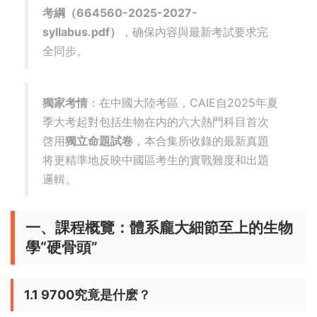
考綱（664560-2025-2027-
syllabus.pdf）
，确保内容與最新考試要求完
全同步。
獨家考情
：在中國大陸考區，CAIE自2025年夏
季大考起對包括生物在内的六大熱門科目首次
啓用
獨立命題試卷
，本合集所收錄的最新真題
将更精準地反映中國區考生的實戰難度和出題
邏輯。
一、課程概覽：體系龐大細節至上的生物
學“硬骨頭”
1.1 9700究竟是什麽？