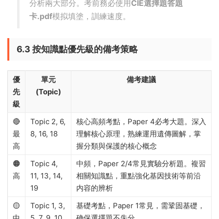
題；Paper 4（2小時，100分）約1.2分鍾/分，
爲高分主觀題預留充足時間；Paper 5（1小時
15分，30分）合理分配時間給實驗設計和數據
分析兩大部分。考前務必使用
CIE選擇題答題
卡.pdf
模拟填塗，訓練速度。
6.3 按知識點優先級的備考策略
優
單元
備考建議
先
(Topic)
級
🔴
Topic 2, 6,
核心高頻考點，Paper 4必考大題。深入
最
8, 16, 18
理解核心原理，熟練運用遺傳圖解，掌
高
握分類與保護的核心概念
🟠
Topic 4,
中頻，Paper 2/4常見實驗分析題。複習