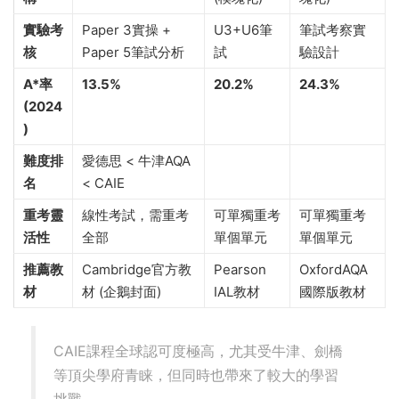
對比維
CAIE (9700)
愛德思
牛津AQA
度
(IAL)
(9610)
考試結
5張試卷 (AS+A2)
6個單元
5個單元 (模
構
(模塊化)
塊化)
實驗考
Paper 3實操 +
U3+U6筆
筆試考察實
核
Paper 5筆試分析
試
驗設計
A*率
13.5%
20.2%
24.3%
(2024
)
難度排
愛德思 < 牛津AQA
名
< CAIE
重考靈
線性考試，需重考
可單獨重考
可單獨重考
活性
全部
單個單元
單個單元
推薦教
Cambridge官方教
Pearson
OxfordAQA
材
材 (企鵝封面)
IAL教材
國際版教材