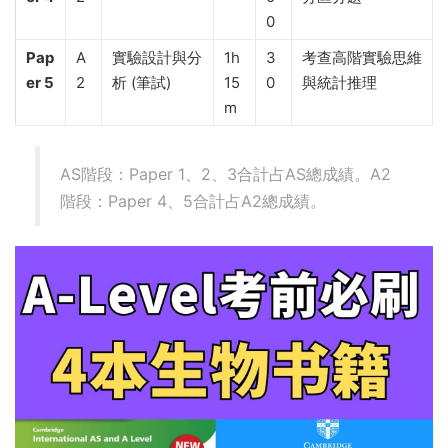
0
Pap
A
實驗設計與分
1h
3
考查高階實驗思維
er 5
2
析 (筆試)
15
0
與統計推理
m
AS階段：Paper 1、2、3合計占AS總成績。A2
階段：Paper 4、5合計占A2總成績。