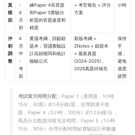
強
月
關鍵詞庫
Topic) + ZNotes
化
筆記
全
3
适應考試節奏，訓
曆年真題 (近5年)
8-10
真
-
練Paper 4長答題
+ 考官報告 + 評分
小時
模
4
和Paper 5實驗分
方案
拟
月
析題的答題速度和
初
精度
沖
4
重溫考綱，回顧錯
新版考綱 +
保持
刺
月
題本；背誦實驗設
ZNotes + 錯題本
手
調
中
計高頻模闆和統計
+ 最新真題
感，
整
-
檢驗公式
(2024-2025)，
避免
考
2026真題待補充
過度
前
疲勞
考試當天時間分配
：Paper 1（選擇題，1小時
15分，40題）約1.8分鍾/題，合理跳過卡殼