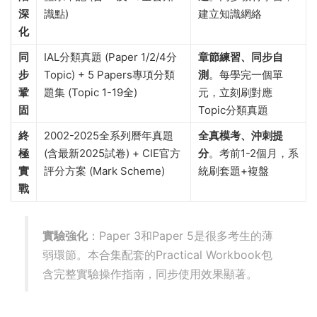
深
識點)
建立知識網絡
化
同
IAL分類真題 (Paper 1/2/4分
章節練習、同步自
步
Topic) + 5 Papers專項分類
測
。每學完一個單
鞏
題集 (Topic 1-19全)
元，立刻刷對應
固
Topic分類真題
終
2002-2025全系列曆年真題
全真模考、沖刺提
極
(含最新2025試卷) + CIE官方
分
。考前1-2個月，系
實
評分方案 (Mark Scheme)
統刷套題+複盤
戰
實驗強化
：Paper 3和Paper 5是很多考生的薄
弱環節。本合集配套的Practical Workbook包
含完整實驗操作指南，同步使用效果顯著。