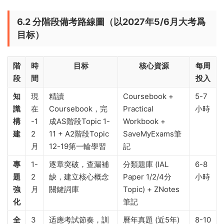
現同一類題型的Mark Scheme答案幾乎是固定的，背下關鍵詞
就能拿分。實驗Paper 5需從AS開始提前半年儲備，隻靠考前
突擊很難取得A*。此外，親手制作筆記或思維導圖，把零散的
知識系統化，也是對沖記憶負擔的有效方法。
6.2 分階段備考路線圖（以2027年5/6月大考爲
目标）
階
時
目标
核心資源
每周
段
間
投入
知
現
精讀
Coursebook +
5-7
識
在
Coursebook，完
Practical
小時
構
-1
成AS階段Topic 1-
Workbook +
建
2
11 + A2階段Topic
SaveMyExams筆
月
12-19第一輪學習
記
專
1-
逐章突破，查漏補
分類題庫 (IAL
6-8
題
2
缺，建立核心概念
Paper 1/2/4分
小時