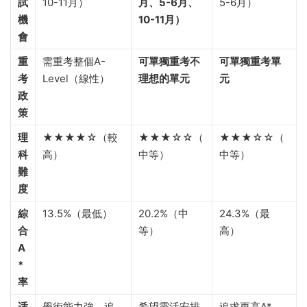
的深度理解和跨
言表達有一定
好，重視理論
章節融合
要求
聯系實際
考
2次/年（5-6月、
3次/年（1
2次/年（1月、
試
10-11月）
月、5-6月、
5-6月）
機
10-11月）
會
重
需重考整個A-
可單獨重考不
可單獨重考單
考
Level（線性）
理想的單元
元
政
策
理
★★★★☆（較
★★★☆☆（
★★★☆☆（
科
高）
中等）
中等）
難
度
綜
13.5%（最低）
20.2%（中
24.3%（最
合
等）
高）