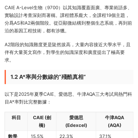
CAIE A-Level生物（9700）以其知識覆蓋面廣、專業術語多、
實驗設計考查深刻而著稱。課程體系龐大，全課程19個主題，
分爲AS和A2兩個階段。從亞顯微結構到整個生态系統，再到前
沿的基因工程技術，都有涉獵。
A2階段的知識難度更是陡然拔高，大量内容接近大學水平，且
伴有大量英文寫作，對學生的知識深度和廣度提出了極高要
求。
1.2 A*率與分數線的“殘酷真相”
以下是2025年夏季CAIE、愛德思、牛津AQA三大考試局熱門科
目A*率對比完整數據：
科目
CAIE (劍
愛德思
牛津AQA
橋)
(Edexcel)
(AQA)
數學
15.5%
22.3%
37.1%