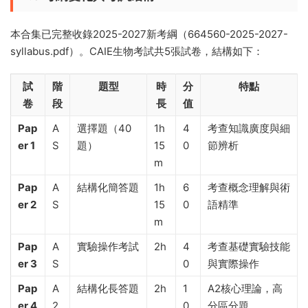
本合集已完整收錄2025-2027新考綱（664560-2025-2027-
syllabus.pdf）。CAIE生物考試共5張試卷，結構如下：
試
階
題型
時
分
特點
卷
段
長
值
Pap
A
選擇題（40
1h
4
考查知識廣度與細
er 1
S
題）
15
0
節辨析
m
Pap
A
結構化簡答題
1h
6
考查概念理解與術
er 2
S
15
0
語精準
m
Pap
A
實驗操作考試
2h
4
考查基礎實驗技能
er 3
S
0
與實際操作
Pap
A
結構化長答題
2h
1
A2核心理論，高
er 4
2
0
分區分題