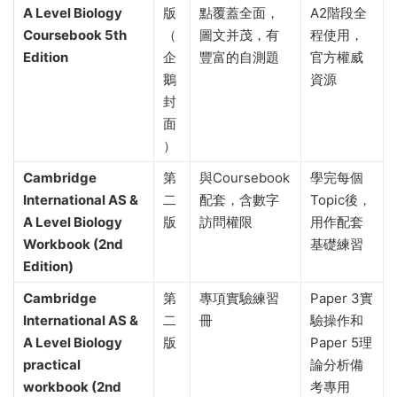
本
Cambridge
第
官方教材，公
核心教
International AS &
五
認最佳。知識
材。AS和
A Level Biology
版
點覆蓋全面，
A2階段全
Coursebook 5th
（
圖文并茂，有
程使用，
Edition
企
豐富的自測題
官方權威
鵝
資源
封
面
）
Cambridge
第
與Coursebook
學完每個
International AS &
二
配套，含數字
Topic後，
A Level Biology
版
訪問權限
用作配套
Workbook (2nd
基礎練習
Edition)
Cambridge
第
專項實驗練習
Paper 3實