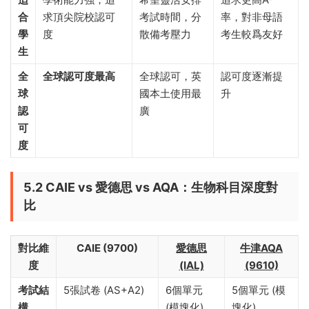
A
*
率
适
學術能力強，追
希望靈活安排
追求更高A*
合
求頂尖院校認可
考試時間，分
率，對非母語
學
度
散備考壓力
考生較爲友好
生
全
全球認可度最高
全球認可，英
認可度逐漸提
球
國本土使用最
升
認
廣
可
度
5.2 CAIE vs 愛德思 vs AQA：生物科目深度對
比