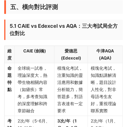
五、橫向對比評測
5.1 CAIE vs Edexcel vs AQA：三大考試局全方
位對比
維
CAIE (劍橋)
愛德思
牛津AQA
度
(Edexcel)
(AQA)
命
全球統一試卷，
模塊化考試，
模塊化考試，
題
理論深度大，熱
注重知識的靈
知識點講解清
特
帶生物相關内容
活應用和數據
晰，題目設計
點
（如瘧疾）常
分析能力，簡
人性化，對非
考，多考查知識
答題多，對語
母語考生友