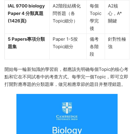
IAL 9700 biology
AS階段結構化
每個
題量超
Paper 2 分類真題
問答題
Topic
大，覆蓋
(1818頁)
學完
全面
後
IAL 9700 biology
A2階段結構化
每個
A2核
Paper 4 分類真題
問答題（各
Topic
心，A*
(1426頁)
Topic細分）
學完
關鍵
後
5 Papers專項分類
Paper 1-5按
備考
針對性極
題集
Topic細分
各階
強
段
開始每一輪新知識的學習前，都應該先明确每個Topic的核心考
點和它在不同試卷中的考查方式。每學完一個Topic，即可立即
打開對應專題的分類題庫，做完相應章節的題目并整理錯題。