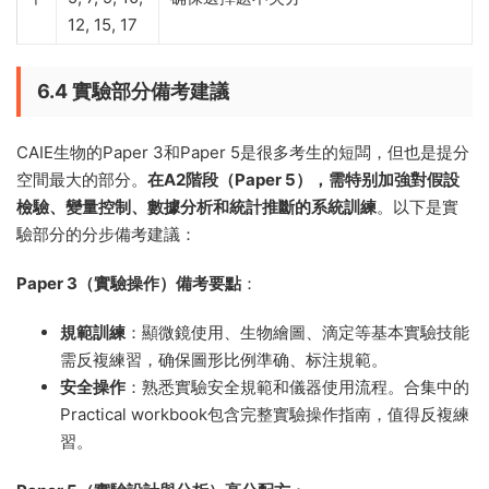
高
11, 13, 14,
相關知識點，重點強化基因技術等前沿
19
内容的辨析
🟡
Topic 1, 3,
基礎考點，Paper 1常見，需鞏固基礎，
中
5, 7, 9, 10,
确保選擇題不失分
12, 15, 17
6.4 實驗部分備考建議
CAIE生物的Paper 3和Paper 5是很多考生的短闆，但也是提分
空間最大的部分。
在A2階段（Paper 5），需特别加強對假設
檢驗、變量控制、數據分析和統計推斷的系統訓練
。以下是實
驗部分的分步備考建議：
Paper 3（實驗操作）備考要點
：
規範訓練
：顯微鏡使用、生物繪圖、滴定等基本實驗技能
需反複練習，确保圖形比例準确、标注規範。
安全操作
：熟悉實驗安全規範和儀器使用流程。合集中的