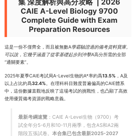
集 深度解析與高分攻略 | 2026
CAIE A-Level Biology 9700
Complete Guide with Exam
Preparation Resources
這是一份不僅齊全，而且被無數A
學霸驗證過的備考資料寶庫。
可以說，它幾乎涵蓋了從零基礎起步到沖擊A
高分所需的全部
“通關要素”。
2025年夏季CAIE考試局A-Level生物的A*率約爲
13.5%
，A及
以上占比約爲
32.4%
。在理科科目難度普遍偏高的CAIE體系
中，這份數據直觀地反映了這場考試的挑戰性，也凸顯了高效
使用優質備考資源的戰略意義。
最新考綱速覽
：CAIE A-Level生物（9700）考
試全年分5-6月和10-11月兩季，包含AS和A2兩
階段五張試卷。
本合集已包含最新2025-2027