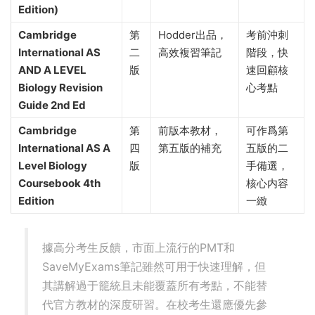
International AS &
二
冊
驗操作和
A Level Biology
版
Paper 5理
practical
論分析備
workbook (2nd
考專用
Edition)
Cambridge
第
Hodder出品，
考前沖刺
International AS
二
高效複習筆記
階段，快
AND A LEVEL
版
速回顧核
Biology Revision
心考點
Guide 2nd Ed
Cambridge
第
前版本教材，
可作爲第
International AS A
四
第五版的補充
五版的二
Level Biology
版
手備選，
Coursebook 4th
核心内容
Edition
一緻
據高分考生反饋，市面上流行的PMT和