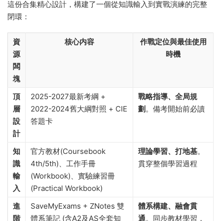
這份合集精心設計，構建了一個從知識輸入到實戰演練的完整
閉環：
資
核心内容
作戰定位與最佳使用
源
時機
闆
塊
頂
2025-2027最新考綱 +
戰略指導、全局規
層
2022-2024舊大綱對照 + CIE
劃
。備考開始前必讀
設
答題卡
計
知
官方教材(Coursebook
理論學習、打地基
。
識
4th/5th)、工作手冊
貫穿整個學習過程
輸
(Workbook)、實驗練習冊
入
(Practical Workbook)
進
SaveMyExams + ZNotes 雙
體系構建、融會貫
階
體系筆記 (含A2及AS全套知
通
。同步教材學習，