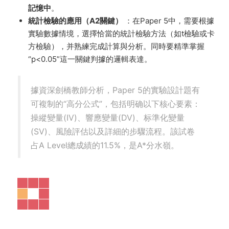
實驗題的繪圖要求
：Paper 3對實驗繪圖要求極其嚴格，
生物圖的線條必須是連續的，不能有“羽毛狀”邊緣；标注
線必須用尺子畫且不能交叉。坐标軸不标注單位、圖題不
寫等均會直接被扣分，
必須反複練習，直到規範刻在肌肉
記憶中
。
統計檢驗的應用（A2關鍵）
：在Paper 5中，需要根據
實驗數據情境，選擇恰當的統計檢驗方法（如t檢驗或卡
方檢驗），并熟練完成計算與分析。同時要精準掌握
“p<0.05”這一關鍵判據的邏輯表達。
據資深劍橋教師分析，Paper 5的實驗設計題有
可複制的“高分公式”，包括明确以下核心要素：
操縱變量(IV)、響應變量(DV)、标準化變量
(SV)、風險評估以及詳細的步驟流程。該試卷
占A Level總成績的11.5%，是A*分水嶺。