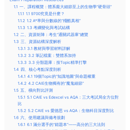
1.1
一、課程概覽：體系龐大細節至上的生物學“硬骨頭”
1.1.1
1.1 9700究竟是什麽？
1.1.2
1.2 A*率與分數線的“殘酷真相”
1.1.3
1.3 考綱變化與考試結構
1.2
二、資源矩陣：考生“通關武器庫”總覽
1.3
三、資源結構深度解析
1.3.1
3.1 教材與學習材料詳解
1.3.2
3.2 筆記檔案：雙體系加持
1.3.3
3.3 分類題庫：按Topic精準打擊
1.4
四、核心考點深度剖析
1.4.1
4.1 19個Topic的“知識地圖”與命題權重
1.4.2
4.2 CAIE生物獨有的“魔鬼細節”
1.5
五、橫向對比評測
1.5.1
5.1 CAIE vs Edexcel vs AQA：三大考試局全方位對
比
1.5.2
5.2 CAIE vs 愛德思 vs AQA：生物科目深度對比
1.6
六、使用建議與備考規劃
1.6.1
6.1 滿分選手的“錯題本”——高分的三大法則