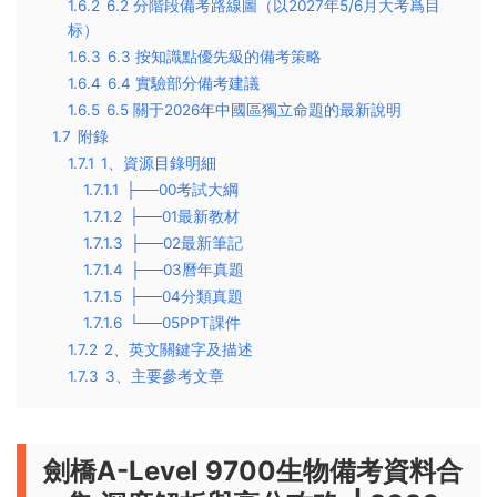
1.6.2
6.2 分階段備考路線圖（以2027年5/6月大考爲目
标）
1.6.3
6.3 按知識點優先級的備考策略
1.6.4
6.4 實驗部分備考建議
1.6.5
6.5 關于2026年中國區獨立命題的最新說明
1.7
附錄
1.7.1
1、資源目錄明細
1.7.1.1
├──00考試大綱
1.7.1.2
├──01最新教材
1.7.1.3
├──02最新筆記
1.7.1.4
├──03曆年真題
1.7.1.5
├──04分類真題
1.7.1.6
└──05PPT課件
1.7.2
2、英文關鍵字及描述
1.7.3
3、主要參考文章
劍橋A-Level 9700生物備考資料合