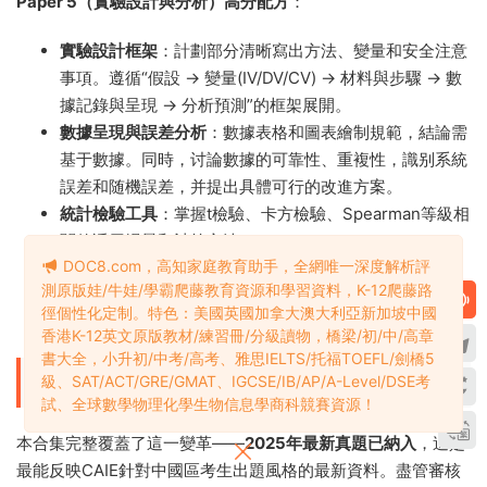
Practical workbook包含完整實驗操作指南，值得反複練
習。
Paper 5（實驗設計與分析）高分配方
：
實驗設計框架
：計劃部分清晰寫出方法、變量和安全注意
事項。遵循“假設 → 變量(IV/DV/CV) → 材料與步驟 → 數
據記錄與呈現 → 分析預測”的框架展開。
數據呈現與誤差分析
：數據表格和圖表繪制規範，結論需
基于數據。同時，讨論數據的可靠性、重複性，識别系統
DOC8.com，高知家庭教育助手，全網唯一深度解析評
誤差和随機誤差，并提出具體可行的改進方案。
測原版娃/牛娃/學霸爬藤教育資源和學習資料，K-12爬藤路
徑個性化定制。特色：美國英國加拿大澳大利亞新加坡中國
統計檢驗工具
：掌握t檢驗、卡方檢驗、Spearman等級相
香港K-12英文原版教材/練習冊/分級讀物，橋梁/初/中/高章
關的适用場景和計算方法。
書大全，小升初/中考/高考、雅思IELTS/托福TOEFL/劍橋5
刷題直擊
：集中刷Paper 5曆年真題，結合合集中的評分
級、SAT/ACT/GRE/GMAT、IGCSE/IB/AP/A-Level/DSE考
方案（Mark Scheme），重點分析标準答案的邏輯體系
試、全球數學物理化學生物信息學商科競賽資源！
和關鍵詞得分點。
6.5 關于2026年中國區獨立命題的最新說明