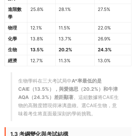
進階數
25.8%
28.1%
27.5%
學
物理
12.1%
11.5%
22.0%
化學
13.8%
13.7%
26.9%
生物
13.5%
20.2%
24.3%
經濟
12.7%
11.3%
13.0%
生物學科在三大考試局中
A*率最低的是
CAIE（13.5%），與愛德思（20.2%）和牛津
AQA（24.3%）差距顯著
。這組數據将CAIE生
物的高難度體現得淋漓盡緻。選CAIE生物，意
味着考生将直面最深刻的學術挑戰。
1.3 考綱變化與考試結構