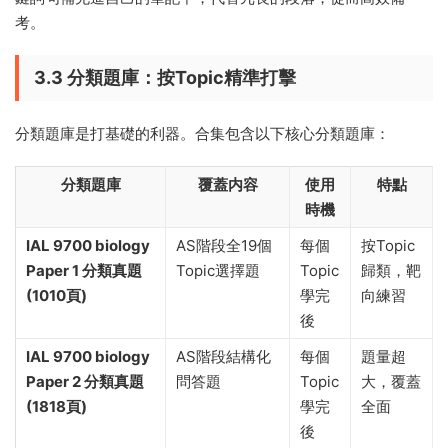
合集中的筆記資源包含ZA2、ZAS全套理論與實驗筆記，以及全
19個Topic全覆蓋+大量圖解，内容與最新考綱對齊。有高分學
生建議，學完一整輪後，可以将曆年Mark Scheme答案中的關
鍵詞句補充進自己的筆記中，代替冗長的段落，從而高效備
考。
3.3 分類題庫：按Topic精準打擊
分類題庫是打基礎的利器。合集包含以下核心分類題庫：
分類題庫
覆蓋内容
使用
特點
時機
IAL 9700 biology
AS階段全19個
每個
按Topic
Paper 1 分類真題
Topic選擇題
Topic
歸類，靶
(1010頁)
學完
向練習
後