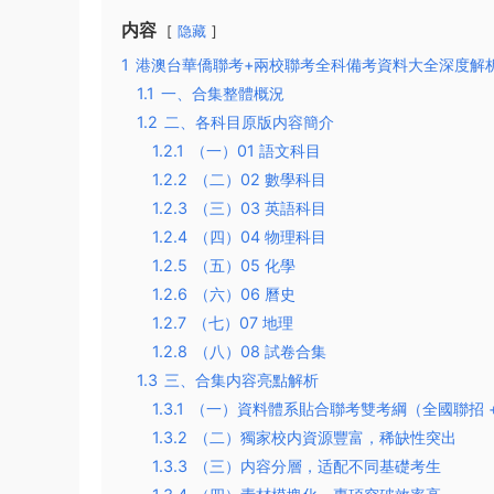
内容
隐藏
1
港澳台華僑聯考+兩校聯考全科備考資料大全深度解
1.1
一、合集整體概況
1.2
二、各科目原版内容簡介
1.2.1
（一）01 語文科目
1.2.2
（二）02 數學科目
1.2.3
（三）03 英語科目
1.2.4
（四）04 物理科目
1.2.5
（五）05 化學
1.2.6
（六）06 曆史
1.2.7
（七）07 地理
1.2.8
（八）08 試卷合集
1.3
三、合集内容亮點解析
1.3.1
（一）資料體系貼合聯考雙考綱（全國聯招 +
1.3.2
（二）獨家校内資源豐富，稀缺性突出
1.3.3
（三）内容分層，适配不同基礎考生