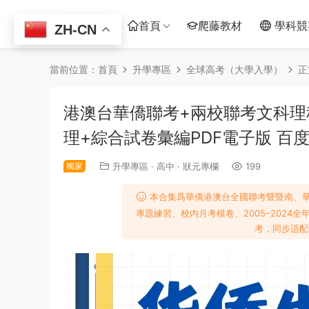
首頁
爬藤教材
學科競
ZH-CN
當前位置：
首頁
升學專區
全球高考（大學入學）
正
港澳台華僑聯考+兩校聯考文科理
理+綜合試卷彙編PDF電子版 百
獨家
升學專區
·
高中
·
狀元專欄
199
本合集爲華僑港澳台全國聯考暨暨南、
專題練習、校内月考模卷、2005–202
考，同步适配