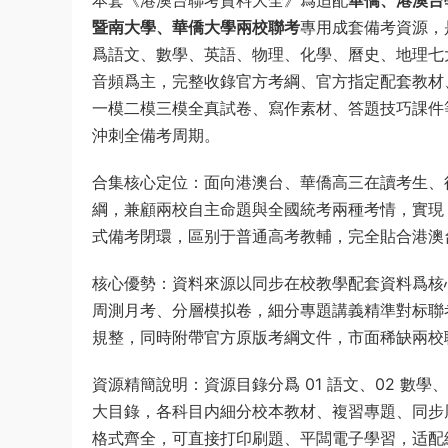
暨南大學、華僑大學兩校聯考
專用成套備考資源，
爲語文、數學、英語、物理、化學、曆史、地理七大文
音頻爲主，完整收錄官方考綱、官方指定配套教材、
一模二模三模全真試卷、寫作素材、答題技巧課件
沖刺全備考周期。
合集核心定位：面向港澳台、華僑高三在讀考生、
綱，兼顧兩校自主命題與全國統考兩種考情，實現「課本
式備考閉環，區别于普通高考教輔，完全貼合港澳
核心優勢：資料來源以同步在校教學配套資料爲核心，
周測月考、分層模拟卷，細分專題講義精準對标聯
規整，同時附帶官方原版考綱文件，市面稀缺兩校
資源精簡說明：資源目錄分爲 01 語文、02 數學、0
大目錄，各科目内細分校本教材、複習專題、同步周測
格式齊全，可直接打印刷題、平闆電子學習，适配