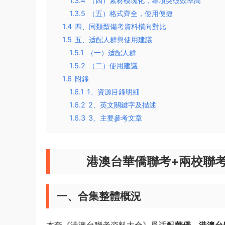
1.3.4
（四）素材模塊化，專項突破效率高
1.3.5
（五）格式齊全，使用便捷
1.4
四、同類型備考資料橫向對比
1.5
五、适配人群與使用建議
1.5.1
（一）适配人群
1.5.2
（二）使用建議
1.6
附錄
1.6.1
1、資源目錄明細
1.6.2
2、英文關鍵字及描述
1.6.3
3、主要參考文章
港澳台華僑聯考+兩校聯
一、合集整體概況
本套《港澳台聯考資料大全》爲适配
華僑、港澳台