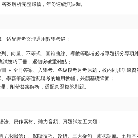
題 + 答案解析完整歸檔，年份連續無缺漏。
成，适配聯考文理通用數學考綱：
數列、向量、不等式、圓錐曲線、導數等聯考必考專題拆分專項
、應試技巧手冊，逐個突破重難點；
配套練習冊 + 全冊答案、入學考、各級模考月考原題，校内同步訓練資
幫、學霸筆記等适配聯考的通用教輔，兼顧基礎鞏固；
分檔整理，附帶答案解析，适配真題複盤刷題。
語法、寫作素材、聽力音頻、真題試卷五大類：
 建議 / 求職信）、閱讀技巧、改錯、三大從句、虛拟語氣、五種基