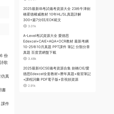
2025最新IB考試備考資源大全 23科牛津劍
橋霍德權威教材 10年HL/SL真題詳解
300+篇7分EE/EOK範文
3.01k
A-Level考試資源大全 愛德思
Edexcel+CAIE+AQA+OCR教材 最新考綱
10-25年10月真題 PPT課件 筆記 分類分章
真題 百度雲網盤下載
6 份
3.48k
、詩歌
2025最新IGCSE備考資源合集 劍橋CIE/愛
德思Edexcel全套教材+曆年真題+複習筆記
多套仿真
+課程詞彙 PDF電子版+音視頻資源
2.91k
用書
、課件