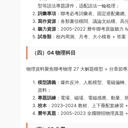
型等語法專題課件，适配語法一輪梳理；
詞彙專項
：聯考必考詞彙表、固定搭配彙總
寫作資源
：各類書信模闆、議論文結構、高
聽力資源
：2005–2022 曆年聯考原版聽力
試卷類
：校内周測、月考、大小模卷 + 答案，
（四）04 物理科目
物理資料聚焦聯考物理 27 大解題模型 + 分章節專題
模型講義
：爆炸反沖、人船模型、電磁偏轉、
資料；
專題訓練
：電場、磁場、電磁感應、動量、
校本
：2023–2024 教材、上下冊配套練
曆年真題
：2005–2023 全國聯招物理真題