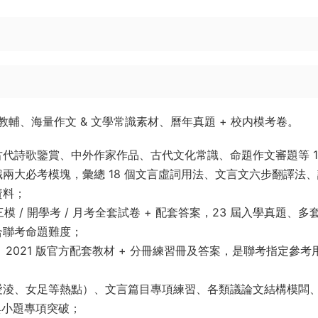
輔、海量作文 & 文學常識素材、曆年真題 + 校内模考卷。
代詩歌鑒賞、中外作家作品、古代文化常識、命題作文審題等 1
兩大必考模塊，彙總 18 個文言虛詞用法、文言文六步翻譯法
資料；
 / 三模 / 開學考 / 月考全套試卷 + 配套答案，23 屆入學真題、
合聯考命題難度；
、2021 版官方配套教材 + 分冊練習冊及答案，是聯考指定參考
愛淩、女足等熱點）、文言篇目專項練習、各類議論文結構模闆
與小題專項突破；