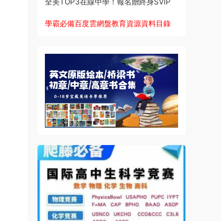
全美TOP3在線中學！報名贈終身SVIP
學霸必備百度雲網盤教育資源資料目錄