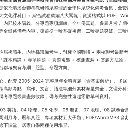
是依托港澳台聯考教研體系整理的全學科系統化備考合集，全套
化課科目 + 綜合試卷彙編八大闆塊，資源格式以 PDF、Wor
内部校本講義、分專題專項訓練、全年份真題、多屆月考 / 期中
等全鏈路備考内容，覆蓋從一輪基礎複習、二輪專題突破、三輪
往屆複讀生、内地插班備考生，對标全國聯招 + 兩校聯考最新
精講 + 專項刷題 + 真題複盤 + 模測查漏 + 答題方法論
台聯考獨有考綱、題型、命題方向。
配套 2005–2024 完整曆年全科真題（含答案解析）、多
考高頻考點，寫作、文言、語法等細分素材海量齊全，文理分科
聯考專題叢書盡數收錄，備考完整性遠超零散單科資料。
3 英語、04 物理、05 化學、06 曆史、07 地理、08 試卷合
月考、曆年真題、專項素材五大子類，PDF/Word/MP3 音
線下課堂、居家自學兩種使用場景。