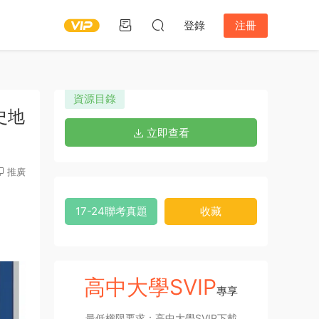
登錄
注冊
資源目錄
史地
立即查看
推廣
17-24聯考真題
收藏
高中大學SVIP
專享
最低權限要求：高中大學SVIP下載