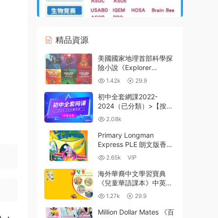
精品資源
美國國家地理首部‮學科‬探
險小說《Explorer
Academy》探險學院7本
1.42k
29.9
PDF+EPUB+MOBI MP3
音頻 660L-690L 百度雲
初中全套網課2022-
網盤下載
2024（已分類）>【按機
構分類】 百度雲網盤下載
2.08k
Primary Longman
Express PLE 朗文版香港
國際小學英語教材PDF 附
2.65k
VIP
Longman Welcome to
English對比評測 百度雲
海外華裔中文學習寶典
網盤下載
《兒童華語課本》中英文
版12冊全解析 Children's
1.27k
29.9
Chinese Reader 全球華
語教材對比 全彩PDF
Million Dollar Mates 《百
）+