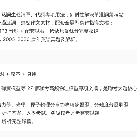
、熟詞生義清單、代詞專項用法，針對性解決單選詞彙考點；
分過渡詞、熱點作文素材，配套全題型寫作指導文檔；
 MP3 音頻 + 配套試卷，稀缺原版錄音完整收錄；
2005–2023 曆年英語真題及解析。
 + 校本 + 真題：
彈簧模型等 27 個聯考高頻物理模型專項文檔，是聯考大題核
熱力學、光學、原子物理分章節專項練習題，分難度分層刷題；
習 + 标準答案、入學考試、各級模考月考整套試題；
 + 解析完整歸檔。