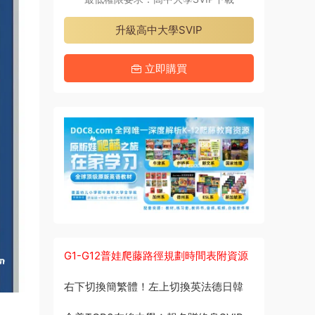
升級高中大學SVIP
立即購買
G1-G12普娃爬藤路徑規劃時間表附資源
右下切換簡繁體！左上切換英法德日韓