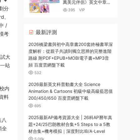
萬美元伴侶》英文中章電
劃分
子書 英國青少年時尚青春
395
VIP
小說PDF+EPUB+MOBI電
d、
子版 百度雲網盤下載
 /
最新評測
模考
2026橋梁書與初中高章書200套終極書單深
度解析：從親子共讀到獨立思辨的完整進階
考試大
路線 附PDF+EPUB+MOBI電子書+MP3音
」一站
頻 百度雲網盤下載
532
2026最新英文科普動畫大全 Science
屆校内
Animation & Cartoons 初級中級高級藍思值
資料
200/450/650 百度雲網盤下載
695
2025最新AP備考資源大全 | 26科AP曆年真
集八
題+24/25巴朗教材合集+5 Steps to a 5教
頻全
材合集+機考模拟｜深度對比IB/A-Level
5.06k