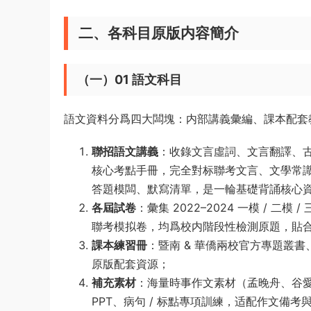
二、各科目原版内容簡介
（一）01 語文科目
語文資料分爲四大闆塊：内部講義彙編、課本配套教
聯招語文講義
：收錄文言虛詞、文言翻譯、古
核心考點手冊，完全對标聯考文言、文學常識
答題模闆、默寫清單，是一輪基礎背誦核心
各屆試卷
：彙集 2022–2024 一模 / 二模
聯考模拟卷，均爲校内階段性檢測原題，貼
課本練習冊
：暨南 & 華僑兩校官方專題叢書
原版配套資源；
補充素材
：海量時事作文素材（孟晚舟、谷
PPT、病句 / 标點專項訓練，适配作文備考