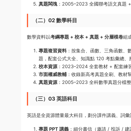
真題闆塊
：2005–2023 全國聯考語文真
（二）02 數學科目
數學資料以
考綱專題 + 校本 + 真題 + 分層模卷
組
專題複習資料
：按集合、函數、三角函數、
題，配套公式大全、知識點 120 考點彙總
校本資源
：2023–2024 全套教材 + 
市面權威教輔
：收錄新高考真題全刷、教材
真題資源
：2005–2023 全科數學真題
（三）03 英語科目
英語是全資源體量最大科目，劃分課件講義、詞彙
專題 PPT 講義
：細分書信（邀請 / 投訴 /