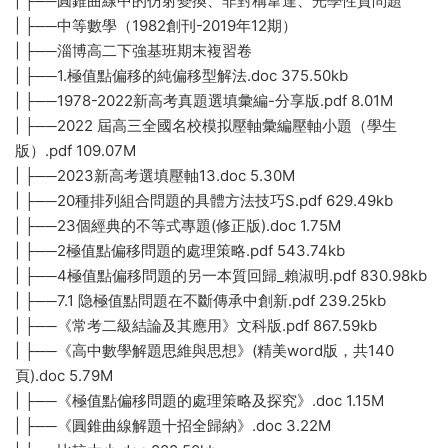
| ├──圓錐曲線中的仿射變換、非對稱韋達、光學性質問題
| ├──中等數學（1982創刊-2019年12期）
| ├──淄博高二下強基班期末複習卷
| ├──1.極值點偏移的純偏移型解法.doc 375.50kb
| ├──1978-2022新高考真題選填彙編-分享版.pdf 8.01M
| ├──2022 屆高三全國名校模拟壓軸彙編壓軸小題（學生
版）.pdf 109.07M
| ├──2023新高考選填壓軸13.doc 5.30M
| ├──20種排列組合問題的具體方法技巧S.pdf 629.49kb
| ├──23個經典的不等式專題(修正版).doc 1.75M
| ├──2極值點偏移問題的處理策略.pdf 543.74kb
| ├──4極值點偏移問題的另一本質回歸_賴淑明.pdf 830.98kb
| ├──7.1 隐極值點問題在不斷傳承中創新.pdf 239.25kb
| ├──《常考二級結論及其應用》文科版.pdf 867.59kb
| ├──《高中數學解題思維與思想》(精美word版，共140
頁).doc 5.79M
| ├──《極值點偏移問題的處理策略及探究》.doc 1.15M
| ├──《圓錐曲線解題十招全歸納》.doc 3.22M