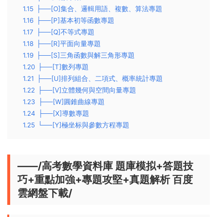
1.15
├──[O]集合、邏輯用語、複數、算法專題
1.16
├──[P]基本初等函數專題
1.17
├──[Q]不等式專題
1.18
├──[R]平面向量專題
1.19
├──[S]三角函數與解三角形專題
1.20
├──[T]數列專題
1.21
├──[U]排列組合、二項式、概率統計專題
1.22
├──[V]立體幾何與空間向量專題
1.23
├──[W]圓錐曲線專題
1.24
├──[X]導數專題
1.25
└──[Y]極坐标與參數方程專題
——/高考數學資料庫 題庫模拟+答題技
巧+重點加強+專題攻堅+真題解析 百度
雲網盤下載/