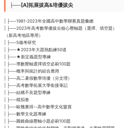
├──[A]拓展拔高&培優拔尖
| ├──1981-2023年全國高中數學聯賽真題彙總
| ├──2023年高考數學優拔尖核心壓軸題（選擇、填空題）
（新高考地區專用）
| ├──5備考研究
| ├──★2023年大題熱點練50道
| ├──★新定義題型專練
| ├──導數壓軸選擇填空必刷100題
| ├──概率與統計的綜合應用
| ├──高二暑假數學培優（分文理）
| ├──高考數學拓展大學銜接筆記
| ├──結構不良題型專練
| ├──模拟卷
| ├──歐幾裏得--高中數學文化鑒賞
| ├──數學文化題專練
| ├──圓錐曲線壓軸小題必刷100題