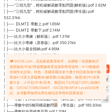
| ├──“三招九型”，輕松破解函數零點問題(解析版).pdf 2.62M
| ├──“三招九型”，輕松破解函數零點問題(學生版).pdf
532.31kb
| ├──【ILMT】導數上.pdf 1.65M
| ├──【ILMT】導數下.pdf 2.14M
| ├──比大小專練（解析版）.pdf 1.31M
| ├──比大小專練（原卷版）.pdf 350.21kb
| ├──比大小最全歸納.pdf 4.95M
| ├──比較大小教師.pdf 808.17kb
| ├──比較大小學生.pdf 296.25kb
DOC8.com，高知家庭教育助手，全網唯一深度解析評
測原版娃/牛娃/學霸爬藤教育資源和學習資料，K-12爬藤路
| ├──不等式的恒成立與存在性問題.pdf 260.07kb
徑個性化定制。特色：美國英國加拿大澳大利亞新加坡中國
| ├──導數的44講教師版.pdf 5.49M
香港K-12英文原版教材/練習冊/分級讀物，橋梁/初/中/高章
| ├──導數系統性突破26講.zip 9.91M
書大全，小升初/中考/高考、雅思IELTS/托福TOEFL/劍橋5
| ├──導數壓軸20題最終答案.pdf 407.91kb
級、SAT/ACT/GRE/GMAT、IGCSE/IB/AP/A-Level/DSE考
| ├──導數壓軸小題精選80題.pdf 2.35M
試、全球數學物理化學生物信息學商科競賽資源！
| ├──導數中的5種同構函數問題 （解析版）.pdf 482.66kb
| ├──導數中的5種同構函數問題 （學生版）.pdf 185.93kb
| ├──導數綜合題經典百題.pdf 1.20M