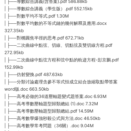
| ├──導數綜合講義(含答案).pdf 586.88kb
| ├──導數綜合講義（學生版）.pdf 552.15kb
| ├──對數平均不等式.pdf 1.30M
| ├──對數平均數的不等式鏈的幾何解釋及應用.docx
327.35kb
| ├──對橢圓焦半徑的思考.pdf 672.71kb
| ├──二次曲線中點弦、切線、切點弦及雙切線方程.pdf
272.95kb
| ├──二次曲線中點弦方程和弦中點的軌迹方程-彭京鵬.pdf
152.99kb
| ├──仿射變換.pdf 487.63kb
| ├──分類讨論處理含參不等式恒成立結合放縮取點帶答案
word版.doc 663.50kb
| ├──高考必做的36道壓軸題變式題答案.doc 6.93M
| ├──高考導數壓軸題型歸類總結 (1).doc 7.32M
| ├──高考導數壓軸題型歸類總結.pdf 14.59M
| ├──高考數學爆強秒殺公式與方法.doc 46.50kb
| ├──高考數學常考問題（36關）.doc 9.04M