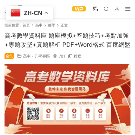
ZH-CN
當前位置：
首頁
高中
數學
正文
高考數學資料庫 題庫模拟+答題技巧+考點加強
+專題攻堅+真題解析 PDF+Word格式 百度網盤
全集
高中
·
升學專區
781
推廣