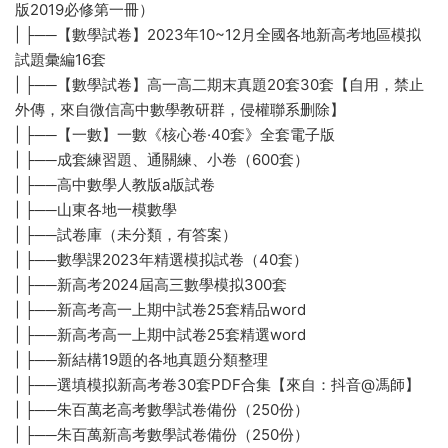
版2019必修第一冊）
| ├──【數學試卷】2023年10~12月全國各地新高考地區模拟
試題彙編16套
| ├──【數學試卷】高一高二期末真題20套30套【自用，禁止
外傳，來自微信高中數學教研群，侵權聯系删除】
| ├──【一數】一數《核心卷·40套》全套電子版
| ├──成套練習題、通關練、小卷（600套）
| ├──高中數學人教版a版試卷
| ├──山東各地一模數學
| ├──試卷庫（未分類，有答案）
| ├──數學課2023年精選模拟試卷（40套）
| ├──新高考2024屆高三數學模拟300套
| ├──新高考高一上期中試卷25套精品word
| ├──新高考高一上期中試卷25套精選word
| ├──新結構19題的各地真題分類整理
| ├──選填模拟新高考卷30套PDF合集【來自：抖音@馮師】
| ├──朱百萬老高考數學試卷備份（250份）
| ├──朱百萬新高考數學試卷備份（250份）