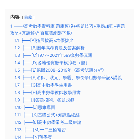
内容
隐藏
1
——/高考數學資料庫 題庫模拟+答題技巧+重點加強+專題
攻堅+真題解析 百度雲網盤下載/
1.1
├──[A]拓展拔高&培優拔尖
1.2
├──[B]曆年高考真題及答案解析
1.3
├──[C]1977~2021年599套數學真題
1.4
├──[D]各地優質數學模拟卷（題）
1.5
├──[E]絕版2008~2019年《高考試題分析》
1.6
├──[F]名師、狀元、學霸、學長學姐數學筆記&講義
1.7
├──[G]高中數學學生用書
1.8
├──[H]高中數學教師教學用書
1.9
├──[I]答題模闆、答題規範
1.10
├──[J]思維導圖
1.11
├──[K]基礎公式+知識點總結
1.12
├──[L]高中數學常考二級結論
1.13
├──[M]一二三輪複習
1.14
├──[N]預學案