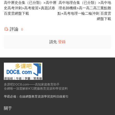
高中曆史合集（已分類）>高中曆
高中地理合集（已分類）>高中地
史高考沖刺>高考複習+真題試卷
理名師機構>高一高二高三重點難
百度雲網盤下載
點+高考地理一輪二輪沖刺 百度雲
網盤下載
評論
0
請先
登錄
多課吧DOC8.com——高知家庭教育助手
全網唯一深度解析K12爬藤教育資源和學習資料
學霸必備：在線網盤教育資源學習資料目錄索引
關于