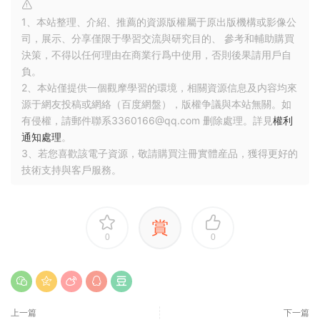
1、本站整理、介紹、推薦的資源版權屬于原出版機構或影像公
司，展示、分享僅限于學習交流與研究目的、 參考和輔助購買
決策，不得以任何理由在商業行爲中使用，否則後果請用戶自
負。
2、本站僅提供一個觀摩學習的環境，相關資源信息及内容均來
源于網友投稿或網絡（百度網盤），版權争議與本站無關。如
有侵權，請郵件聯系3360166@qq.com 删除處理。詳見
權利
通知處理
。
3、若您喜歡該電子資源，敬請購買注冊實體産品，獲得更好的
技術支持與客戶服務。
賞
0
0
上一篇
下一篇