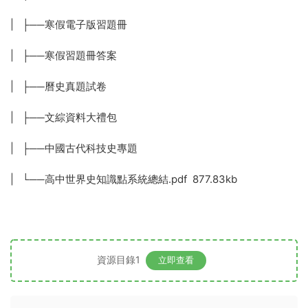
| ├──寒假電子版習題冊
| ├──寒假習題冊答案
| ├──曆史真題試卷
| ├──文綜資料大禮包
| ├──中國古代科技史專題
| └──高中世界史知識點系統總結.pdf 877.83kb
資源目錄1
立即查看