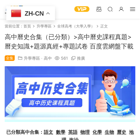
ZH-CN
當前位置：
首頁
升學專區
全球高考（大學入學）
正文
高中曆史合集（已分類）>高中曆史課程真題>
曆史知識+題源真經+專題試卷 百度雲網盤下載
全集
升學專區
·
高中
561
推廣
已分類高中合集：
語文
數學
英語
物理
化學
生物
曆史
地
理
政治