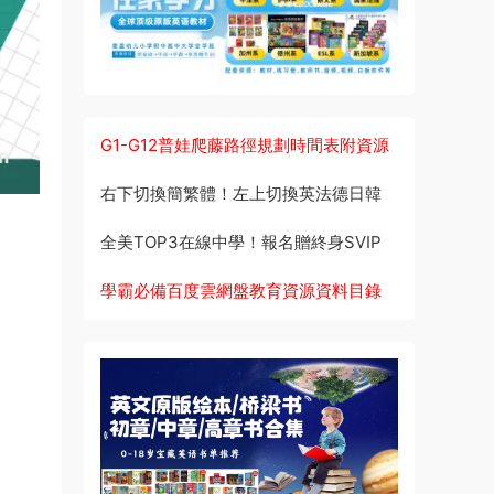
G1-G12普娃爬藤路徑規劃時間表附資源
右下切換簡繁體！左上切換英法德日韓
全美TOP3在線中學！報名贈終身SVIP
學霸必備百度雲網盤教育資源資料目錄