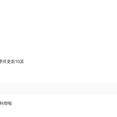
季班更新10講
暑秋聯報