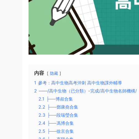
内容
隐藏
1
參考：高中生物高考沖刺 高中生物課外輔導
2
——/高中生物（已分類）-完成/高中生物名師機構/
2.1
├──博叔合集
2.2
├──鄧康堯合集
2.3
├──段瑞瑩合集
2.4
├──馮博合集
2.5
├──徐京合集