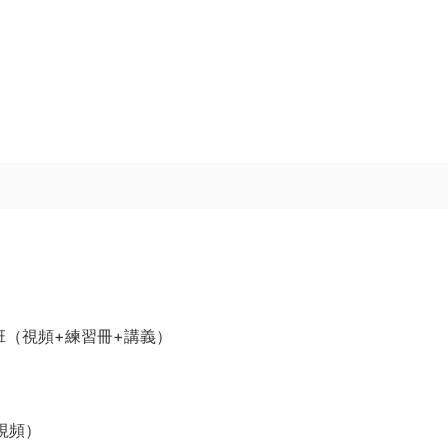
統班（視頻+練習冊+講義）
視頻）