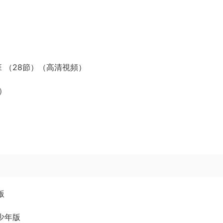
5班 （28節）（高清視頻）
）
版
少年版