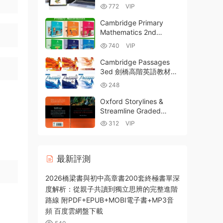
+探究式學習指南
772
VIP
Cambridge Primary
Mathematics 2nd
Edition 劍橋國際小學數學
740
VIP
教材第二版全6級學生書
練習冊PDF電子版+深度
Cambridge Passages
解析+全球對比
3ed 劍橋高階英語教材第
三版全2級PDF電子版學
248
生書教師書練習冊 音頻視
頻 白闆軟件 教師資源百
Oxford Storylines &
度網盤下載
Streamline Graded
Readers 牛津英語分級閱
312
VIP
讀PDF電子書+MP3音頻
百度雲網盤下載
最新評測
2026橋梁書與初中高章書200套終極書單深
度解析：從親子共讀到獨立思辨的完整進階
路線 附PDF+EPUB+MOBI電子書+MP3音
頻 百度雲網盤下載