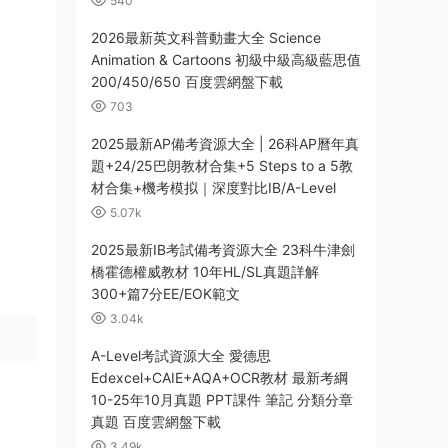
540
2026最新英文科普動畫大全 Science
Animation & Cartoons 初級中級高級藍思值
200/450/650 百度雲網盤下載
703
2025最新AP備考資源大全 | 26科AP曆年真
題+24/25巴朗教材合集+5 Steps to a 5教
材合集+機考模拟｜深度對比IB/A-Level
5.07k
2025最新IB考試備考資源大全 23科牛津劍
橋霍德權威教材 10年HL/SL真題詳解
300+篇7分EE/EOK範文
3.04k
A-Level考試資源大全 愛德思
Edexcel+CAIE+AQA+OCR教材 最新考綱
10-25年10月真題 PPT課件 筆記 分類分章
真題 百度雲網盤下載
3.49k