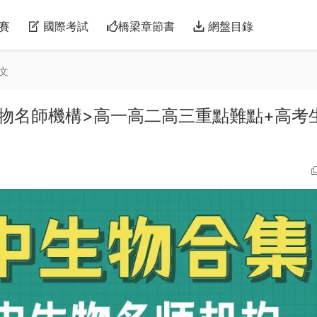
賽
國際考試
橋梁章節書
網盤目錄
文
物名師機構>高一高二高三重點難點+高考