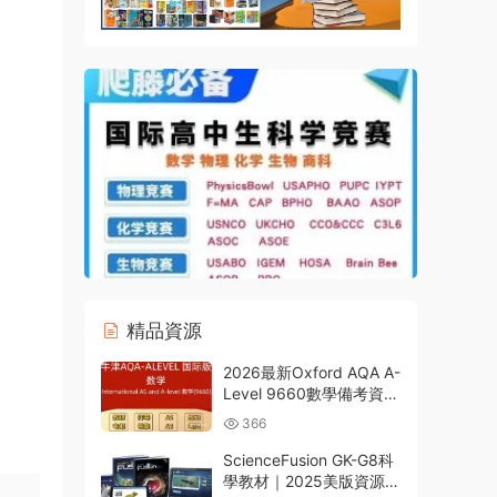
精品資源
2026最新Oxford AQA A-
Level 9660數學備考資料
合集 PDF電子版考綱教材
366
26年1月真題PPT課件筆
記分章練習 百度雲網盤下
ScienceFusion GK-G8科
載
學教材｜2025美版資源包