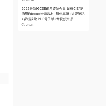
2025最新IGCSE備考資源合集 劍橋CIE/愛
德思Edexcel全套教材+曆年真題+複習筆記
+課程詞彙 PDF電子版+音視頻資源
2.93k