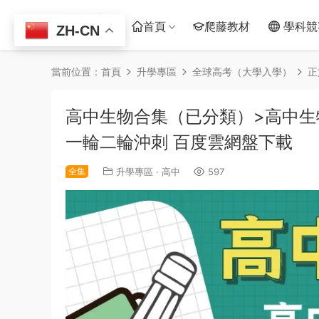
首頁
爬藤教材
學科競
ZH-CN
當前位置：
首頁
升學專區
全球高考（大學入學）
正
高中生物合集（已分類）>高中生
一輪二輪沖刺 百度雲網盤下載
全集
升學專區
·
高中
597