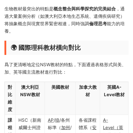
生物教材最突出的特點是
概念整合與科學探究的完美結合
，通
過大量案例分析（如澳大利亞本地生态系統、遺傳疾病研究）
将抽象概念與現實世界緊密相連，同時強調
倫理思考
能力的培
養。
🌍 國際理科教材橫向對比
爲了更清晰地定位NSW教材的特點，下面通過表格形式與美、
加、英等國主流教材進行對比：
對
澳大利亞
美國教材
加拿大教
英國A-
比
NSW教材
材
Level教材
維
度
課
HSC（新南
AP
/
IB
/各州
各省課程
A-
程
威爾士州證
标準（
加州
/
體系（
安
Level（英