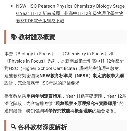
NSW HSC Pearson Physics Chemistry Biology Stage
6 Year 11-12 新南威爾士州高中11-12年級物理化學生物
教材PDF電子版網盤下載
📚 教材體系概覽
本套《Biology in Focus》、《Chemistry in Focus》和
《Physics in Focus》系列，是新南威爾士州高中11-12年級針
對HSC（Higher School Certificate）課程的主流理科教材。
這些教材緊密圍繞
NSW教育标準局（NESA）制定的教學大綱
設計，完全服務于HSC考試的評估要求。
整套教材采用
兩年制連貫體系
，Year 11爲基礎階段，Year 12爲
深化階段，内容編排遵循
"現象觀察→原理探究→實際應用"
的
邏輯鏈條，特别強調
科學探究技能
與
概念理解
的融合培養。
🔍 各科教材深度解析