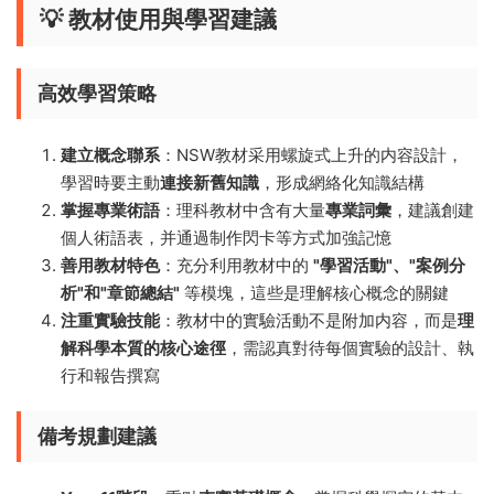
💡 教材使用與學習建議
高效學習策略
建立概念聯系
：NSW教材采用螺旋式上升的内容設計，
學習時要主動
連接新舊知識
，形成網絡化知識結構
掌握專業術語
：理科教材中含有大量
專業詞彙
，建議創建
個人術語表，并通過制作閃卡等方式加強記憶
善用教材特色
：充分利用教材中的
"學習活動"、"案例分
析"和"章節總結"
等模塊，這些是理解核心概念的關鍵
注重實驗技能
：教材中的實驗活動不是附加内容，而是
理
解科學本質的核心途徑
，需認真對待每個實驗的設計、執
行和報告撰寫
備考規劃建議