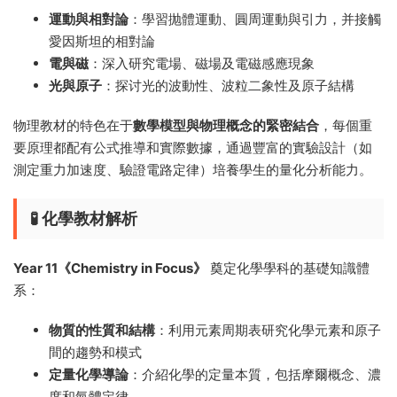
運動與相對論
：學習抛體運動、圓周運動與引力，并接觸
愛因斯坦的相對論
電與磁
：深入研究電場、磁場及電磁感應現象
光與原子
：探讨光的波動性、波粒二象性及原子結構
物理教材的特色在于
數學模型與物理概念的緊密結合
，每個重
要原理都配有公式推導和實際數據，通過豐富的實驗設計（如
測定重力加速度、驗證電路定律）培養學生的量化分析能力。
🧪 化學教材解析
Year 11《Chemistry in Focus》
奠定化學學科的基礎知識體
系：
物質的性質和結構
：利用元素周期表研究化學元素和原子
間的趨勢和模式
定量化學導論
：介紹化學的定量本質，包括摩爾概念、濃
度和氣體定律