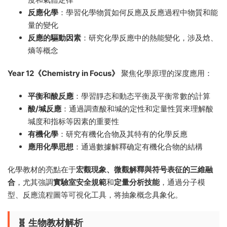
反應化學
：學習化學物質如何反應及反應過程中物質和能
量的變化
反應的驅動因素
：研究化學反應中的熱能變化，涉及焓、
熵等概念
Year 12《Chemistry in Focus》
聚焦化學原理的深度應用：
平衡和酸反應
：學習靜态和動态平衡及平衡常數的計算
酸/堿反應
：通過調查酸和堿的定性和定量性質來理解酸
堿度和指标等因素的重要性
有機化學
：研究有機化合物及其特有的化學反應
應用化學思想
：通過數據解釋确定有機化合物的結構
化學教材的亮點在于
宏觀現象、微觀解釋與符号表征的三維融
合
，尤其強調
實驗室安全規範
和
定量分析技能
，通過分子模
型、反應流程圖等可視化工具，将抽象概念具象化。
🧬 生物教材解析