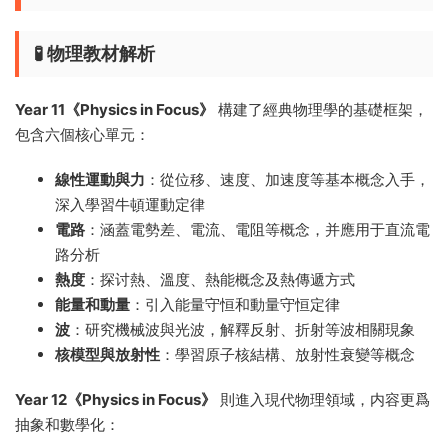
🧪 物理教材解析
Year 11《Physics in Focus》
構建了經典物理學的基礎框架，
包含六個核心單元：
線性運動與力
：從位移、速度、加速度等基本概念入手，
深入學習牛頓運動定律
電路
：涵蓋電勢差、電流、電阻等概念，并應用于直流電
路分析
熱度
：探讨熱、溫度、熱能概念及熱傳遞方式
能量和動量
：引入能量守恒和動量守恒定律
波
：研究機械波與光波，解釋反射、折射等波相關現象
核模型與放射性
：學習原子核結構、放射性衰變等概念
Year 12《Physics in Focus》
則進入現代物理領域，内容更爲
抽象和數學化：