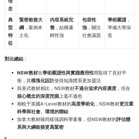
理
念
典
緊密銜接大
内容系統完
包容性
學術嚴謹
，
型
綱
，案例本
整
，結構邏
強
，關注
準備大學深
特
土化
輯性強
社會議題
造
征
對比總結
：
NSW教材
在
學術嚴謹性與實踐應用性
間取得了良好平
衡，其
模塊化設計
使得知識體系更加靈活
與美式教材相比，NSW教材
不過分追求内容廣度
，但在
核心概念的深度挖掘
上毫不遜色
相較于英國A-Level教材的
高度學術化
，NSW教材
更注重
科學與社會、環境的聯結
加拿大教材雖同樣強調科學素養，但NSW教材的
評估體
系與大綱銜接更爲緊密