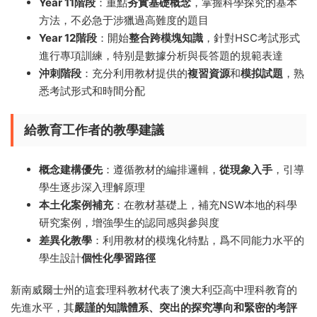
Year 11階段
：重點
夯實基礎概念
，掌握科學探究的基本
方法，不必急于涉獵過高難度的題目
Year 12階段
：開始
整合跨模塊知識
，針對HSC考試形式
進行專項訓練，特别是數據分析與長答題的規範表達
沖刺階段
：充分利用教材提供的
複習資源
和
模拟試題
，熟
悉考試形式和時間分配
給教育工作者的教學建議
概念建構優先
：遵循教材的編排邏輯，
從現象入手
，引導
學生逐步深入理解原理
本土化案例補充
：在教材基礎上，補充NSW本地的科學
研究案例，增強學生的認同感與參與度
差異化教學
：利用教材的模塊化特點，爲不同能力水平的
學生設計
個性化學習路徑
新南威爾士州的這套理科教材代表了澳大利亞高中理科教育的
先進水平，其
嚴謹的知識體系、突出的探究導向和緊密的考評