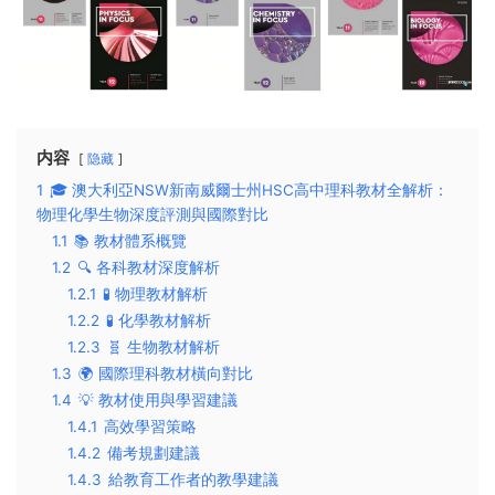
内容
隐藏
1
🎓 澳大利亞NSW新南威爾士州HSC高中理科教材全解析：
物理化學生物深度評測與國際對比
1.1
📚 教材體系概覽
1.2
🔍 各科教材深度解析
1.2.1
🧪 物理教材解析
1.2.2
🧪 化學教材解析
1.2.3
🧬 生物教材解析
1.3
🌍 國際理科教材橫向對比
1.4
💡 教材使用與學習建議
1.4.1
高效學習策略
1.4.2
備考規劃建議
1.4.3
給教育工作者的教學建議