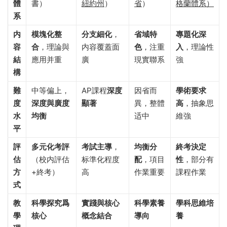
體
書）
紐約州
）
省
）
格蘭體系）
系
内
模塊化整
分支細化
，
省域特
專題化深
容
合
，理論與
内容覆蓋面
色
，注重
入
，理論性
結
應用并重
廣
現實聯系
強
構
難
中等偏上，
AP課程
深度
因省而
學術要求
度
深度與廣度
顯著
異，整體
高
，抽象思
水
均衡
适中
維強
平
評
多元化考評
考試主導
，
均衡分
終考決定
估
（校内評估
标準化程度
配
，項目
性
，部分有
方
+終考）
高
作業重要
課程作業
式
教
科學探究爲
實踐與核心
科學素養
學科思維培
學
核心
概念結合
導向
養