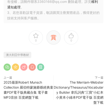
有侵權，請郵件聯系3360166@qq.com 删除處理。詳見
權利
通知處理
。
3、若您喜歡該電子資源，敬請購買注冊實體産品，獲得更好的
技術支持與客戶服務。
賞
0
0
澳大利亞中學教材
上一篇
下一篇
2025最新Robert Munsch
The Merriam-Webster
Collection 羅伯特蒙施爺爺經典童
Dictionary/Thesaurus/Vocabular
書PDF電子版典藏合集 電子書
y Builder 韋氏詞典“三寶”小紅本
MP3音頻 百度網盤下載
小黃本小綠本PDF電子版 百度網
盤下載