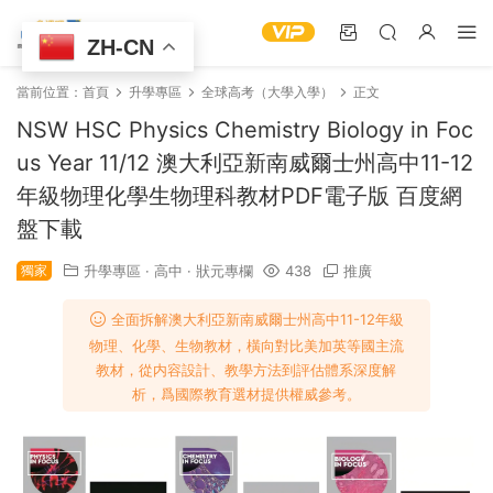
ZH-CN
當前位置：
首頁
升學專區
全球高考（大學入學）
正文
NSW HSC Physics Chemistry Biology in Foc
us Year 11/12 澳大利亞新南威爾士州高中11-12
年級物理化學生物理科教材PDF電子版 百度網
盤下載
獨家
升學專區
·
高中
·
狀元專欄
438
推廣
全面拆解澳大利亞新南威爾士州高中11-12年級
物理、化學、生物教材，橫向對比美加英等國主流
教材，從内容設計、教學方法到評估體系深度解
析，爲國際教育選材提供權威參考。