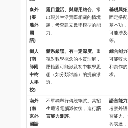
秦外
題目靈活、與應用結合
。常
基礎與拓
(秦
出現與生活實際相關的情境
固定搭配
淮外
題，考查建立數學模型的能
基本功，
國
力。
可能涉及
語)
等。
樹人
體系嚴謹、有一定深度
。重
綜合能力
(南
視對數學概念的本質理解，
可能較大
師附
壓軸題可能涉及初中數學思
和寫作的
中樹
想（如分類讨論）的提前滲
求。
人學
透。
校)
南外
不單獨舉行傳統筆試。其招
語言能力
(南
生通過電腦派位後，進行
語
考察外語
京外
言能力測評
。
習能力、
國語
興表達，