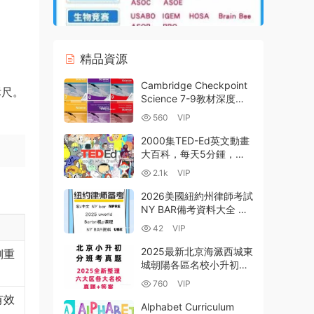
精品資源
Cambridge Checkpoint
标尺。
Science 7-9教材深度解
析 劍橋Checkpoint科學
560
VIP
課本學生書+練習冊PDF
電子版下載
2000集TED-Ed英文動畫
大百科，每天5分鍾，讓
娃上知天文下知地理！ 高
2.1k
VIP
清MP4 百度網盤下
載-33.4GB
2026美國紐約州律師考試
NY BAR備考資料大全 中
文視頻
42
VIP
+Barbri+Kaplan/Uworld
題庫
2025最新北京海澱西城東
側重
+Seperac/SmartBarPre
城朝陽各區名校小升初新
p+PDF機構資料下載
初一分班考真題模拟題答
760
VIP
案解析資料合集
有效
PDF+WORD電子版 百度
Alphabet Curriculum