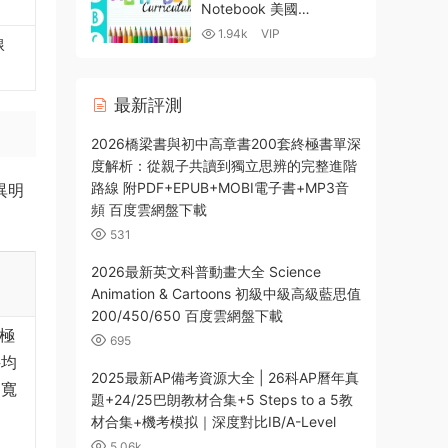
雲網盤下載
Notebook 美國
Preschool Mom英文字母
1.94k
VIP
線
綜合練習冊 全彩PDF 百
度網盤下載-58MB
最新評測
2026橋梁書與初中高章書200套終極書單深
度解析：從親子共讀到獨立思辨的完整進階
路線 附PDF+EPUB+MOBI電子書+MP3音
異明
頻 百度雲網盤下載
531
2026最新英文科普動畫大全 Science
Animation & Cartoons 初級中級高級藍思值
200/450/650 百度雲網盤下載
極
695
科均
2025最新AP備考資源大全 | 26科AP曆年真
拓寬
題+24/25巴朗教材合集+5 Steps to a 5教
。
材合集+機考模拟｜深度對比IB/A-Level
5.06k