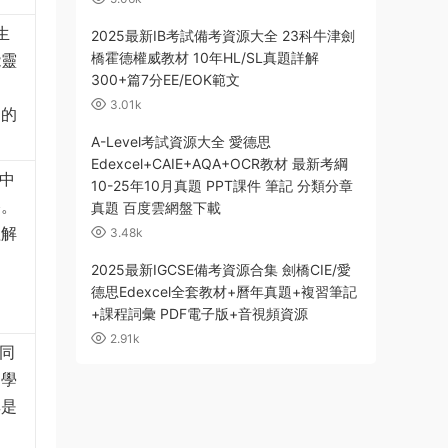
生
2025最新IB考試備考資源大全 23科牛津劍
橋霍德權威教材 10年HL/SL真題詳解
能靈
300+篇7分EE/EOK範文
同
3.01k
中的
A-Level考試資源大全 愛德思
Edexcel+CAIE+AQA+OCR教材 最新考綱
中
10-25年10月真題 PPT課件 筆記 分類分章
格。
真題 百度雲網盤下載
理解
3.48k
沖
2025最新IGCSE備考資源合集 劍橋CIE/愛
德思Edexcel全套教材+曆年真題+複習筆記
+課程詞彙 PDF電子版+音視頻資源
2.91k
同
的學
其是