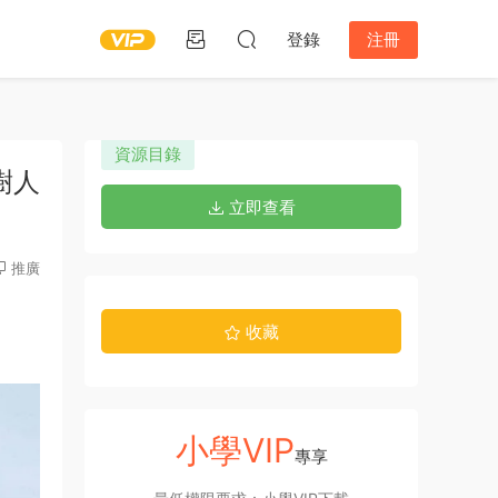
登錄
注冊
資源目錄
樹人
立即查看
推廣
收藏
小學VIP
專享