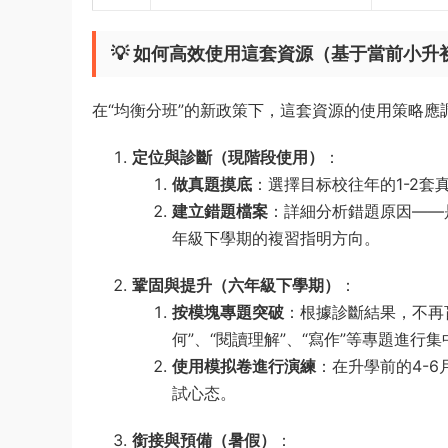
💡 如何高效使用這套資源（基于當前小升
在“均衡分班”的新政策下，這套資源的使用策略應
定位與診斷（現階段使用）
：
做真題摸底
：選擇目标校往年的1-2
建立錯題檔案
：詳細分析錯題原因——
年級下學期的複習指明方向。
鞏固與提升（六年級下學期）
：
按模塊專題突破
：根據診斷結果，不再
何”、“閱讀理解”、“寫作”等專題進行
使用模拟卷進行演練
：在升學前的4-
試心态。
銜接與預備（暑假）
：