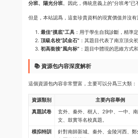
分班、陽光分班
。因此，傳統意義上的“分班考”已
但是，本站認爲，這套珍貴資料的現實價值并沒有
最佳“摸底”工具
：用于學生自我診斷，精準
頂級名校“試金石”
：其題目代表了南京頂尖
初高銜接“風向标”
：題目中體現的思維方式
📚 資源包内容深度解析
這個資源包内容非常豐富，主要可以分爲三大類：
資源類别
主要内容舉例
真題試卷
玄外、秦外、樹人、29中、一中、
文、鼓實等名校真題。
模拟特訓
針對南師新城、秦外、金陵河西、鄭