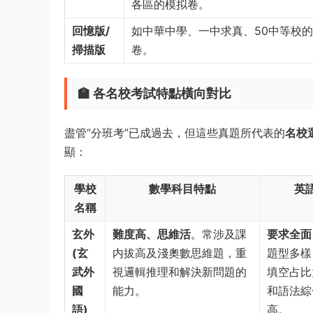
各區的模拟卷。
回憶版/
如中華中學、一中求真、50中等校
掃描版
卷。
🏫 各名校考試特點橫向對比
盡管“分班考”已成過去，但這些真題所代表的
名校
顯：
學校
數學科目特點
英
名稱
玄外
難度高、思維活
。常涉及課
要求全面
(玄
内拔高及淺奧數思維題，重
題型多樣
武外
視邏輯推理和解決新問題的
填空占比
國
能力。
和語法綜
語)
高。