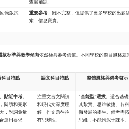
查漏補缺。
的回憶版試
重要參考
。雖不完整，但提供了更多學校的出題
索，信息寶貴。
選拔标準與教學傾向
依然極具參考價值。不同學校的題目風格差
語科目特點
語文科目特點
整體風格與備考啓示
、貼近中考
。
注重文言文閱讀
“全能型”選拔
。适合基礎
，閱讀和完形
和現代文深度理
其紮實、思維敏捷、各
大，對詞彙量
解，作文題往往
衡發展的學生。備考需
合運用要求
有思辨性。
思維，不能拘泥于課本