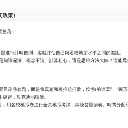
初政策）
調整爲：
套真題進行計時自測，客觀評估自己與名校期望水平之間的差距。
是知識漏洞、概念不清、計算粗心，還是思維方法欠缺？這能爲
盲目刷整套題，而是将真題和模拟題打散，按“數的運算”、“圖形
集中練習，攻克薄弱環節。
6月，用各校模拟卷進行全真模拟考試，鍛煉答題節奏、時間分配