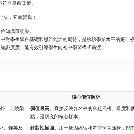
不符合當前政策。
消失，它轉變爲：
定位知識薄弱點。
初中對學生學科基礎和思維能力的期待，是檢驗學業水平的絕佳
和知識廣度，能有效引導學生向初中學習模式過渡。
核心價值解析
南外、金陵彙
價值最高
。直接反映各名校的命題風格、難度和
點，是研究的核心樣本。
外、鍾英及
針對性極強
。用于鞏固練習和考前仿真熱身，能