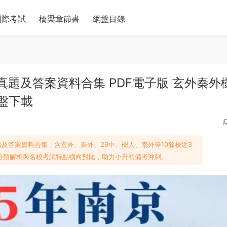
國際考試
橋梁章節書
網盤目錄
真題及答案資料合集 PDF電子版 玄外秦外
盤下載
及答案資料合集，含玄外、秦外、29中、樹人、南外等10餘校近3
分類解析與名校考試特點橫向對比，助力小升初備考沖刺。