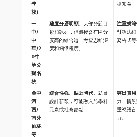
學
語知識。
校)
一
難度分層明顯
。大部分題目
注重規範
中/
緊扣課标，但最後會有區分
對語法細
中
度高的綜合題，考查思維深
寫格式等
華/2
度和細緻程度。
9中
等公
辦名
校
金中
綜合性強、貼近時代
。題目
突出實用
河
設計新穎，可能融入跨學科
力、情景
西/
元素或社會熱點。
重視語言
南外
力。
仙林
等