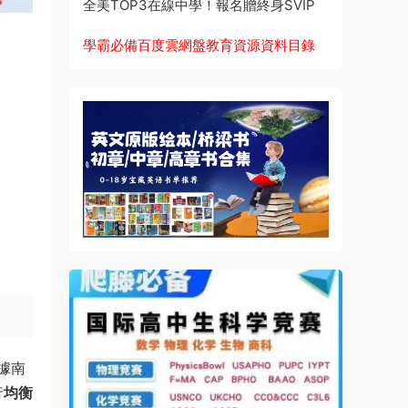
全美TOP3在線中學！報名贈終身SVIP
學霸必備百度雲網盤教育資源資料目錄
據南
行
均衡