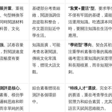
展并重
。重視
基礎部分考查細
“紮實+靈活”型
。要求學
、句型轉換等
緻，閱讀強調信
不僅有牢固的基礎，還
同時閱讀材料
息提取和整合，
活運用知識。吃透課本
科普、文化
作文題目貼近中
時，要關注知識在生活
學生活。
應用。
強
。試卷容量
知識面廣，可能
“學術型”導向
。契合其初
，對閱讀速度
考查名著閱讀、
注重學科素養培養的風
流暢度有要
傳統文化常識
備考需注重知識的深度
等，體現大語文
和長期積累，而非短期
觀。
刺。
測評是核心
。
綜合素養體現在
“特殊人才”選拔
。完全不
素養、模仿學
測評各個環節
的賽道，重在考查學生
邏輯思維和即
中。
習潛力和綜合素質，尤
而非單純的英
語言天賦與思維能力。