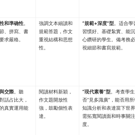
性和準确性
。
強調文本細讀和
“規範+深度”型
。适合學
節、拼寫、書
規範答題，作文
習慣好、基礎紮實、能
要求嚴格。
重視結構和思想
心鑽研的學生。備考務
性。
視細節和書寫規範。
與交際
。聽
閱讀材料新穎，
“現代素養”型
。考查學生
對話占比大，
作文題開放性
否“見多識廣”，能否用所
的真實運用能
強，鼓勵個性表
知識分析和表達當下世
達。
需拓寬閱讀面和時事關
度。