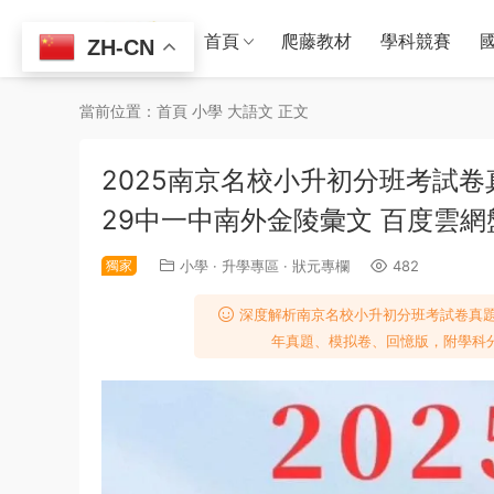
首頁
爬藤教材
學科競賽
ZH-CN
當前位置：
首頁
小學
大語文
正文
2025南京名校小升初分班考試卷
29中一中南外金陵彙文 百度雲網
獨家
小學
·
升學專區
·
狀元專欄
482
深度解析南京名校小升初分班考試卷真題
年真題、模拟卷、回憶版，附學科