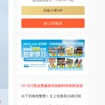
最低權限要求：小學VIP下載
升級小學VIP
立即購買
G1-G12普娃爬藤路徑規劃時間表附資源
右下切換簡繁體！左上切換英法德日韓