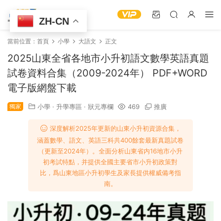
ZH-CN
當前位置：
首頁
小學
大語文
正文
2025山東全省各地市小升初語文數學英語真題
試卷資料合集（2009-2024年） PDF+WORD
電子版網盤下載
獨家
小學
·
升學專區
·
狀元專欄
469
推廣
深度解析2025年更新的山東小升初資源合集，
涵蓋數學、語文、英語三科共400餘套最新真題試卷
（更新至2024年）。全面分析山東省内16地市小升
初考試特點，并提供全國主要省市小升初政策對
比，爲山東地區小升初學生及家長提供權威備考指
南。