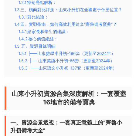
1.2.1
​特别亮點解析：​​
1.3
​三、橫向對比評測：山東小升初在全國處于什麽位置？​​
1.3.1
​對比結論：​​
1.4
​四、實戰指南：如何高效利用這套“齊魯備考寶典”？​​
1.4.1
​給家長和學生的建議：​​
1.4.2
​核心價值總結：​​
1.5
五、資源目錄明細
1.5.1
├──山東數學小升初-196套（更新至2024年）
1.5.2
├──山東英語小升初-66套（更新至2024年）
1.5.3
└──山東語文小升初-137套（更新至2024年）
山東小升初資源合集深度解析：一套覆蓋
16地市的備考寶典
一、資源全景透視：一套真正意義上的“齊魯小
升初備考大全”