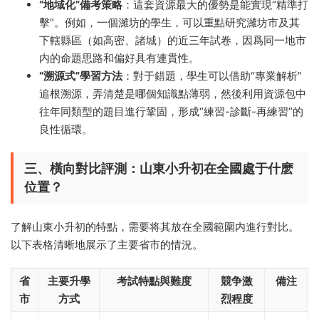
​“地域化”備考策略
​：這套資源最大的優勢是能實現“精準打
擊”。例如，一個濰坊的學生，可以重點研究濰坊市及其
下轄縣區（如高密、諸城）的近三年試卷，因爲同一地市
内的命題思路和偏好具有連貫性。
​“溯源式”學習方法
​：對于錯題，學生可以借助“專業解析”
追根溯源，弄清楚是哪個知識點薄弱，然後利用資源包中
往年同類型的題目進行鞏固，形成“練習-診斷-再練習”的
良性循環。
三、橫向對比評測：山東小升初在全國處于什麽
位置？​
了解山東小升初的特點，需要将其放在全國範圍内進行對比。
以下表格清晰地展示了主要省市的情況。
省
主要升學
考試特點與難度
競争激
備注
市
方式
烈程度