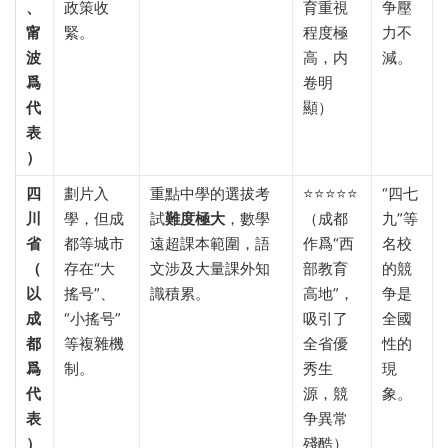
、
政策收
育重視
争壓
甯
緊。
程度極
力不
波
高，内
減。
爲
卷明
代
顯）
表
）​
四
劃片入
重點中學的選拔考
⭐⭐⭐⭐⭐
“四七
川
學，但成
試
難度極大
，數學
（成都
九”等
省
都等城市
遠超課本範圍，語
作爲“西
名校
（
存在“大
文涉及大量課外知
部教育
的競
以
搖号”、
識積累。
高地”，
争是
成
“小搖号”
吸引了
全國
都
等複雜機
全省優
性的
爲
制。
秀生
現
代
源，競
象。
表
争異常
）​
殘酷）