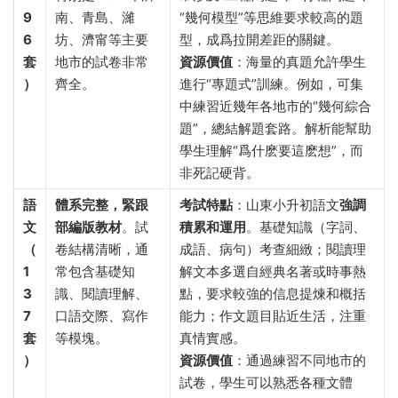
9
南、青島、濰
“幾何模型”等思維要求較高的題
6
坊、濟甯等主要
型，成爲拉開差距的關鍵。
套
地市的試卷非常
資源價值
​：海量的真題允許學生
）​
齊全。
進行“專題式”訓練。例如，可集
中練習近幾年各地市的“幾何綜合
題”，總結解題套路。解析能幫助
學生理解“爲什麽要這麽想”，而
非死記硬背。
語
體系完整，緊跟
考試特點
​：山東小升初語文
強調
文
部編版教材
。試
積累和運用
。基礎知識（字詞、
（
卷結構清晰，通
成語、病句）考查細緻；閱讀理
1
常包含基礎知
解文本多選自經典名著或時事熱
3
識、閱讀理解、
點，要求較強的信息提煉和概括
7
口語交際、寫作
能力；作文題目貼近生活，注重
套
等模塊。
真情實感。
）​
資源價值
​：通過練習不同地市的
試卷，學生可以熟悉各種文體