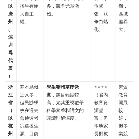
以
招生有較
多，競争尤爲激
位緊
衡，
廣
大自主
烈。
張，競
區域
州
權。
争白熱
差異
、
化）
大。
深
圳
爲
代
表
）​
浙
基本爲就
學生整體基礎紮
⭐⭐⭐⭐
素質
江
近入學，
實
，題目難度較
（省内
教育
省
但民辦學
高，尤其重視數學
教育資
開展
（
校在過去
科學素養和語文的
源豐
較
以
曾通過考
閱讀理解深度。
富，但
好，
杭
試選拔生
本地家
但學
州
源，目前
長對教
業競