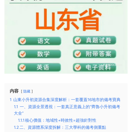
内容
隐藏
1
山東小升初資源合集深度解析：一套覆蓋16地市的備考寶典​
1.1
一、資源全景透視：一套真正意義上的“齊魯小升初備考
大全”
1.1.1
​核心價值：地域性+時效性=超強針對性​
1.2
​二、資源體系深度拆解：三大學科的備考側重點​