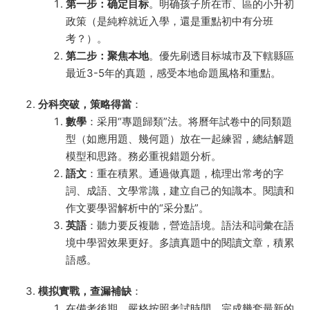
第一步：确定目标
。明确孩子所在市、區的小升初
政策（是純粹就近入學，還是重點初中有分班
考？）。
第二步：聚焦本地
。優先刷透目标城市及下轄縣區
最近3-5年的真題，感受本地命題風格和重點。
分科突破，策略得當
​：
數學
​：采用“專題歸類”法。将曆年試卷中的同類題
型（如應用題、幾何題）放在一起練習，總結解題
模型和思路。務必重視錯題分析。
語文
​：重在積累。通過做真題，梳理出常考的字
詞、成語、文學常識，建立自己的知識本。閱讀和
作文要學習解析中的“采分點”。
英語
​：聽力要反複聽，營造語境。語法和詞彙在語
境中學習效果更好。多讀真題中的閱讀文章，積累
語感。
模拟實戰，查漏補缺
​：
在備考後期，嚴格按照考試時間，完成幾套最新的