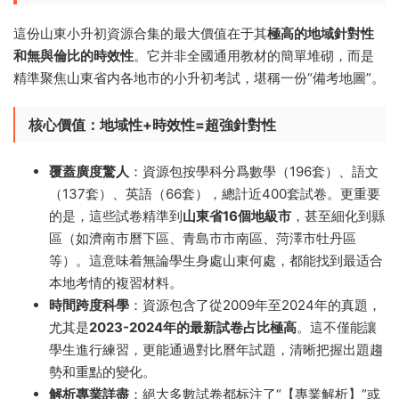
這份山東小升初資源合集的最大價值在于其
極高的地域針對性
和無與倫比的時效性
。它并非全國通用教材的簡單堆砌，而是
精準聚焦山東省内各地市的小升初考試，堪稱一份“備考地圖”。
核心價值：地域性+時效性=超強針對性
覆蓋廣度驚人
​：資源包按學科分爲數學（196套）、語文
（137套）、英語（66套），總計近400套試卷。更重要
的是，這些試卷精準到
山東省16個地級市
，甚至細化到縣
區（如濟南市曆下區、青島市市南區、菏澤市牡丹區
等）。這意味着無論學生身處山東何處，都能找到最适合
本地考情的複習材料。
時間跨度科學
​：資源包含了從2009年至2024年的真題，
尤其是
2023-2024年的最新試卷占比極高
。這不僅能讓
學生進行練習，更能通過對比曆年試題，清晰把握出題趨
勢和重點的變化。
解析專業詳盡
​：絕大多數試卷都标注了“【專業解析】”或