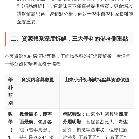
“【精品解析】”，這意味着不僅僅是提供答案，更會深入
講解解題思路、易錯點分析，這對于學生自學和家長輔導
至關重要。
二、資源體系深度拆解：三大學科的備考側重點
本套資源包結構清晰完整，下面按學科進行深度解析，看清每
一部分如何精準服務于備考。
學
資源内容與數量
山東小升初考試特點與資源價值
科
類
别
數
數量最多，覆蓋
考試特點
​：山東小升初數學
難度
學
面最廣
。包含各
分層明顯
。基礎題占比大，考查
（
地市曆年真題，
計算、概念等基本功；但壓軸題
1
特别是2024年濟
常涉及“工程問題”、“行程問題”、