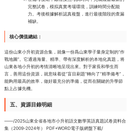
完整試卷，模拟真實考場環境，訓練時間分配能
力。考後根據解析認真複盤，進行最後階段的查漏
補缺。
​核心價值總結：​​
這份山東小升初資源合集，就像一份爲山東學子量身定制的“作
戰地圖”。它通過海量、精準、帶有深度解析的本地化真題，将
山東各地小升初的考情清晰地呈現出來。對于家長和學生而
言，善用這份資源，就意味着從“盲目刷題”轉向了“精準備考”，
能夠用最高的效率，做好最充分的準備，從而在關鍵的升學節
點上占據先機。
五、資源目錄明細
——/2025山東全省各地市小升初語文數學英語真題試卷資料合
集（2009-2024年） PDF+WORD電子版網盤下載/