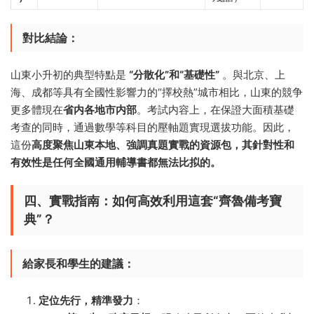
對比結論：​
山東小升初的典型特點是 ​
​“分散化”和“基礎性”​
​ 。與北京、上
海、成都等具有全國性影響力的“擇校熱”城市相比，山東的競争
更多體現在
省内各地市内部
。考試内容上，在保證大面積基礎
考查的同時，通過數學等科目的壓軸題實現選拔功能。因此，
這份
高度聚焦山東本地、強調真題實戰的資源包，其針對性和
有效性是任何全國通用輔導書都無法比拟的。​
四、實戰指南：如何高效利用這套“齊魯備考寶
典”？​
給家長和學生的建議：​
定位先行，精準發力
​：