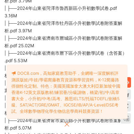
析.pdf 3.79M
| ├──2024年山東省菏澤市魯西新區小升初數學試卷.pdf
3.16M
| ├──2024年山東省菏澤市牡丹區小升初數學試卷附答案解
析.pdf 3.97M
| ├──2024年山東省濟南市曆城區小升初數學試卷附答案解
析.pdf 25.02M
| ├──2024年山東省濟南市曆下區小升初數學試卷（含答案）
.pdf 5.53M
| ├──2024年山東省濟南市市中區小升初數學試卷附答案解
DOC8.com，高知家庭教育助手，全網唯一深度解析評
析.pdf 5.03M
測原版娃/牛娃/學霸爬藤教育資源和學習資料，K-12爬藤路
| ├──2024年山東省濟南市天橋區小升初數學試卷（含答
徑個性化定制。特色：美國英國加拿大澳大利亞新加坡中國
案）.pdf 5.21M
香港K-12英文原版教材/練習冊/分級讀物，橋梁/初/中/高章
| ├──2024年山東省濟南市章丘區小升初數學試卷.pdf 5.08M
書大全，小升初/中考/高考、雅思IELTS/托福TOEFL/劍橋5
級、SAT/ACT/GRE/GMAT、IGCSE/IB/AP/A-Level/DSE考
| ├──2024年山東省濟甯市金鄉縣小升初數學試卷附答案解
試、全球數學物理化學生物信息學商科競賽資源！
析.pdf 3.71M
| ├──2024年山東省濟甯市梁山縣小升初數學試卷附答案解
析.pdf 5.07M