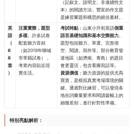
（記叙文、說明文、非連續性文
本）的閱讀方法。豐富的作文題
是練習審題和構思的絕佳素材。
英
注重實際，題型
考試特點
​：山東小升初英語
側重
語
多樣
。許多試卷
語言基礎知識和基本交際能力
。
（
配套聽力音頻
題型包括聽力、單選、完形填
6
（如2019年聊城
空、閱讀、寫作等。部分教育發
6
市莘縣試卷），
達地區（如濟南、青島）的題目
套
考查内容貼近現
會更靈活，包含看圖寫話等。
）​
實生活。
資源價值
​：聽力資源的提供尤爲
寶貴，是模拟真實考場環境的關
鍵。通過對比練習，可以發現各
地在詞彙量要求和閱讀篇幅上的
細微差别，進行針對性準備。
特别亮點解析：​