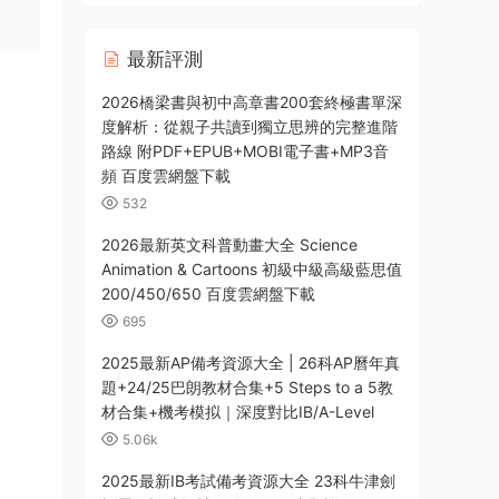
源網盤下載
最新評測
2026橋梁書與初中高章書200套終極書單深
度解析：從親子共讀到獨立思辨的完整進階
路線 附PDF+EPUB+MOBI電子書+MP3音
頻 百度雲網盤下載
532
2026最新英文科普動畫大全 Science
Animation & Cartoons 初級中級高級藍思值
200/450/650 百度雲網盤下載
695
2025最新AP備考資源大全 | 26科AP曆年真
題+24/25巴朗教材合集+5 Steps to a 5教
材合集+機考模拟｜深度對比IB/A-Level
5.06k
2025最新IB考試備考資源大全 23科牛津劍