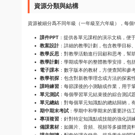
資源分類與結構
資源被細分爲不同年級（一年級至六年級），每個
課件PPT
：提供各單元課程的演示文稿，便
教案設計
：詳細的教學計劃，包含教學目标
教學反思
：對教學活動進行回顧和思考，幫
教學計劃
：學期或學年的整體教學安排，包
電子課本
：數字版本的教材，方便查閱和參
教學初探
：包含對新教學理念或方法的探索
課時練習
：每節課後的小測驗或作業，用于
單元測試
：每個學習單元結束後的綜合測試
單元總結
：對每個單元知識點的總結歸納，
期中期末考試
：學期中和學期末的重要評估
專項複習
：針對特定知識點或技能的強化訓
備課素材
：如圖片、音頻、視頻等多媒體資