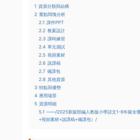
1
資源分類與結構
2
重點闆塊分析
2.1
課件PPT
2.2
教案設計
2.3
課時練習
2.4
單元測試
2.5
視頻素材
2.6
說課稿
2.7
備課包
2.8
其他資源
3
特點與優勢
4
應用場景
5
資源明細
5.1
——/2025新版部編人教版小學語文1-6年級
+視頻素材+說課稿+備課包）/