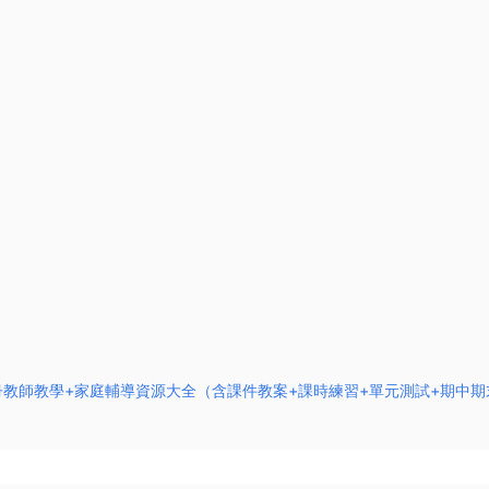
全冊教師教學+家庭輔導資源大全（含課件教案+課時練習+單元測試+期中期