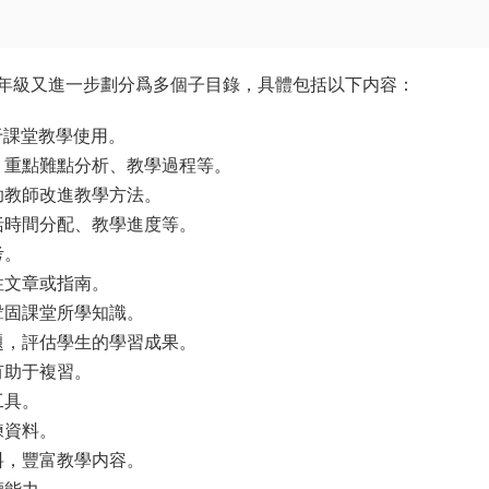
年級又進一步劃分爲多個子目錄，具體包括以下内容：
于課堂教學使用。
、重點難點分析、教學過程等。
助教師改進教學方法。
括時間分配、教學進度等。
考。
性文章或指南。
鞏固課堂所學知識。
題，評估學生的學習成果。
有助于複習。
工具。
練資料。
料，豐富教學内容。