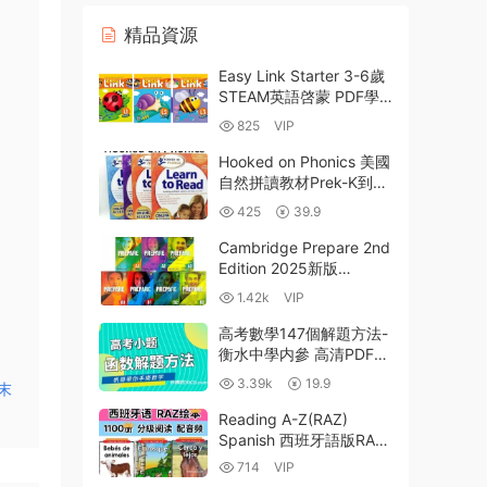
精品資源
Easy Link Starter 3-6歲
STEAM英語啓蒙 PDF學
生用書+教師用書+練習冊
825
VIP
+答案+MP3音頻+教學資
源 百度網盤下載
Hooked on Phonics 美國
自然拼讀教材Prek-K到G2
PDF電子版學生書練習冊
425
39.9
故事書拼寫遊戲 MP4視頻
網盤資源下載
Cambridge Prepare 2nd
Edition 2025新版
KET/PET/FCE教材全套
1.42k
VIP
PDF+音視頻資源下載
高考數學147個解題方法-
衡水中學内參 高清PDF
百度網盤下載-11MB
3.39k
19.9
末
Reading A-Z(RAZ)
Spanish 西班牙語版RAZ
分級閱讀AA-Z2共29級
714
VIP
PDF電子版+MP3音頻資