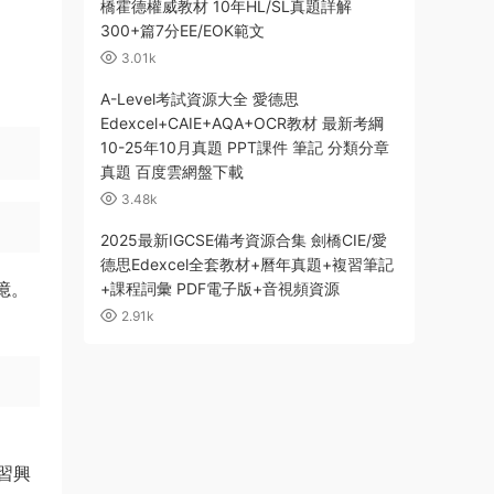
橋霍德權威教材 10年HL/SL真題詳解
300+篇7分EE/EOK範文
3.01k
A-Level考試資源大全 愛德思
Edexcel+CAIE+AQA+OCR教材 最新考綱
10-25年10月真題 PPT課件 筆記 分類分章
真題 百度雲網盤下載
3.48k
2025最新IGCSE備考資源合集 劍橋CIE/愛
德思Edexcel全套教材+曆年真題+複習筆記
憶。
+課程詞彙 PDF電子版+音視頻資源
2.91k
習興