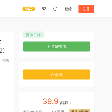
登錄
注冊
資源目錄
全
立即查看
包）
推廣
收藏
39.9
多課币
小學VIP免費
0
多課币
升級小學VIP