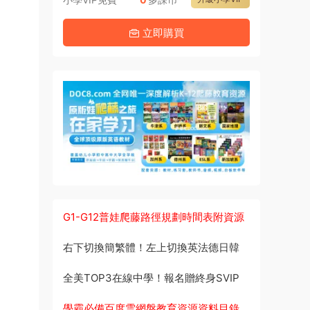
立即購買
G1-G12普娃爬藤路徑規劃時間表附資源
右下切換簡繁體！左上切換英法德日韓
全美TOP3在線中學！報名贈終身SVIP
學霸必備百度雲網盤教育資源資料目錄