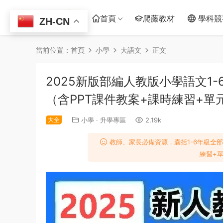
首頁
爬藤教材
學科競
ZH-CN
當前位置：
首頁
小學
大語文
正文
2025新版部編人教版小學語文1
（含PPT課件教案+課時練習+單
大全
小學
·
升學專區
2.19k
教師、家長必備資源，囊括1-6年級全部
練習+