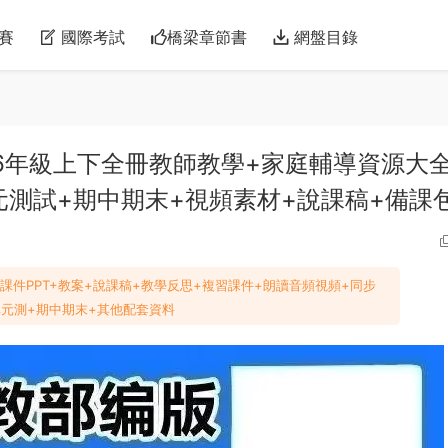
賽
國際考試
橋梁章節書
網盤目錄
-6年級上下全冊教師教學+家庭輔導資源大
元測試+期中期末+視頻素材+說課稿+備課
課件PPT+教案+說課稿+教學反思+複習課件+朗讀音頻視頻+同步
單元測+期中期末+其他配套資料