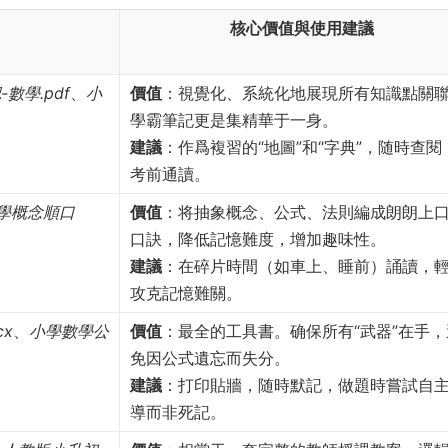
核心價值與使用建議
數學.pdf
、
小
價值
：視覺化、系統化地展現所有知識點關
學霸筆記更是集精華于一身。
建議
：作爲複習的“地圖”和“字典”，随時查閱
考前通讀。
學概念順口
價值
：将抽象概念、公式、法則編成朗朗上
）
口訣，降低記憶難度，增加趣味性。
建議
：在碎片時間（如車上、睡前）誦讀，
攻克記憶難關。
x
、
小學數學公
價值
：最全的工具書。确保所有“武器”在手，
免因公式遺忘而失分。
建議
：打印貼牆，随時默記，做題時嘗試自
導而非死記。