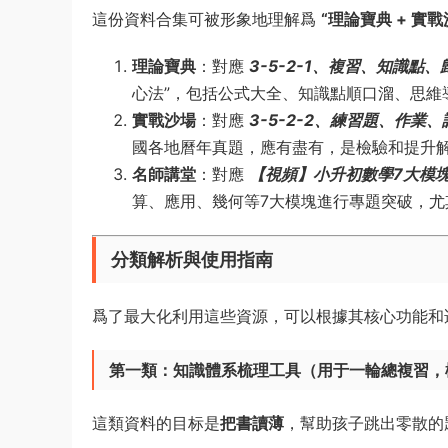
這份資料合集可被形象地理解爲
“理論寶典 + 實戰
理論寶典
：對應
3-5-2-1、複習、知識點
心法”，包括公式大全、知識點順口溜、思維
實戰沙場
：對應
3-5-2-2、練習題、作業
國各地曆年真題，應有盡有，是檢驗和提升
名師講堂
：對應
【視頻】小升初數學7大模
算、應用、幾何等7大模塊進行專題突破，尤
分類解析與使用指南
爲了最大化利用這些資源，可以根據其核心功能和
第一類：知識體系梳理工具（用于一輪總複習，
這類資料的目标是
把書讀薄
，幫助孩子跳出零散的