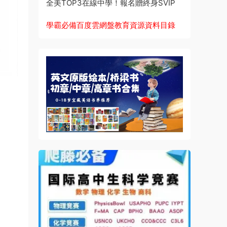
全美TOP3在線中學！報名贈終身SVIP
學霸必備百度雲網盤教育資源資料目錄