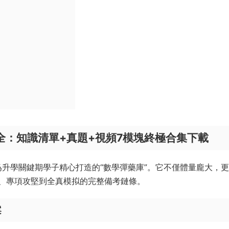
全：知識清單+真題+視頻7模塊終極合集下載
爲升學關鍵期學子精心打造的“數學彈藥庫”。它不僅體量龐大，
、專項攻堅到全真模拟的完整備考鏈條。
案