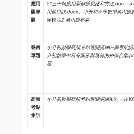
應用
21三十類應用題解題思路和方法.doc
、
小
題專
用題口訣.docx
、
小升初小學數學應用題解
題
頻模塊
2 應用題專題
幾何
小升初數學高頻考點過關演練6-圖形的認
專題
升初數學中所有圖形與幾何的知識合集.pd
題
高頻
小升初數學高頻考點過關演練
系列（共1
考點
集訓