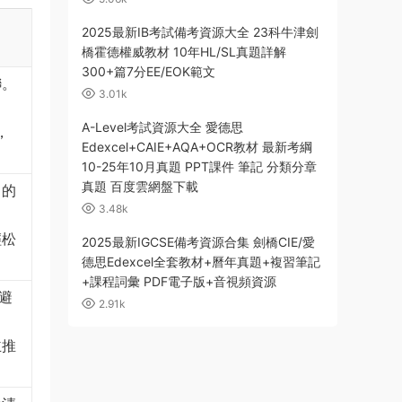
2025最新IB考試備考資源大全 23科牛津劍
橋霍德權威教材 10年HL/SL真題詳解
300+篇7分EE/EOK範文
聯。
3.01k
A-Level考試資源大全 愛德思
，
Edexcel+CAIE+AQA+OCR教材 最新考綱
10-25年10月真題 PPT課件 筆記 分類分章
真題 百度雲網盤下載
口的
3.48k
輕松
2025最新IGCSE備考資源合集 劍橋CIE/愛
德思Edexcel全套教材+曆年真題+複習筆記
+課程詞彙 PDF電子版+音視頻資源
避
2.91k
主推