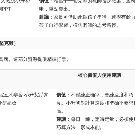
、
人教版小升初
價值
：相當于一套完整的教師授課教案，邏
PPT
晰，重點突出。
建議
：家長可借助此爲孩子串講，或學有餘
孩子自行學習，模仿老師的思考路徑。
堅克難）
闆塊。這部分資源提供精準打擊。
核心價值與使用建議
四五六年級·小升初計算
價值
：不僅練正确率，更練速度和巧
合提高班
算。小升初對計算速度和準确率要求
高。
建議
：每日一練，定時定量，必須使
巧算方法，形成本能。