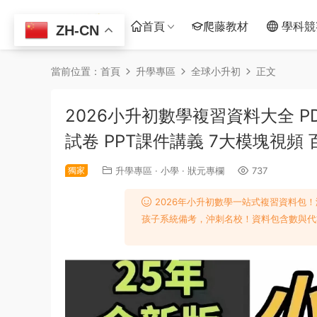
首頁
爬藤教材
學科競
ZH-CN
當前位置：
首頁
升學專區
全球小升初
正文
2026小升初數學複習資料大全 P
試卷 PPT課件講義 7大模塊視頻
獨家
升學專區
·
小學
·
狀元專欄
737
2026年小升初數學一站式複習資料包
孩子系統備考，沖刺名校！資料包含數與代