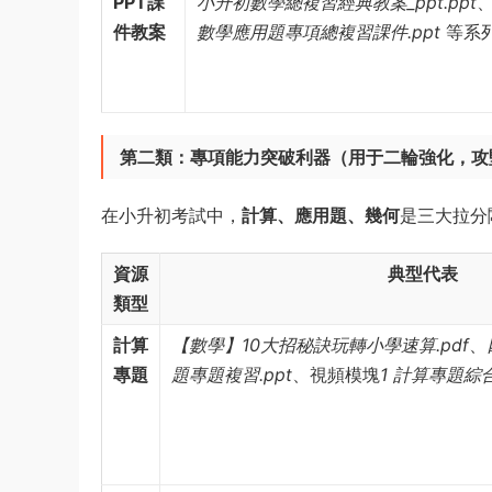
PPT課
小升初數學總複習經典教案_ppt.ppt
件教案
數學應用題專項總複習課件.ppt
等系列
第二類：專項能力突破利器（用于二輪強化，攻
在小升初考試中，
計算、應用題、幾何
是三大拉分
資源
典型代表
類型
計算
【數學】10大招秘訣玩轉小學速算.pdf
、
專題
題專題複習.ppt
、視頻模塊
1 計算專題綜