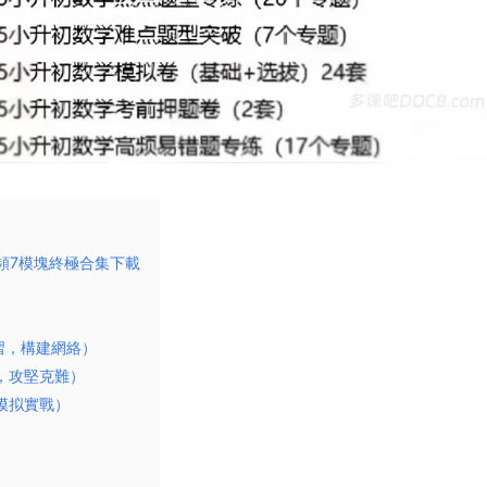
頻7模塊終極合集下載
習，構建網絡）
，攻堅克難）
模拟實戰）