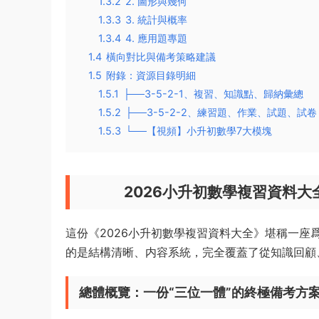
1.3.2
2. 圖形與幾何
1.3.3
3. 統計與概率
1.3.4
4. 應用題專題
1.4
橫向對比與備考策略建議
1.5
附錄：資源目錄明細
1.5.1
├──3-5-2-1、複習、知識點、歸納彙總
1.5.2
├──3-5-2-2、練習題、作業、試題、試卷
1.5.3
└──【視頻】小升初數學7大模塊
2026小升初數學複習資料大
這份《2026小升初數學複習資料大全》堪稱一座
的是結構清晰、内容系統，完全覆蓋了從知識回顧
總體概覽：一份“三位一體”的終極備考方