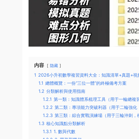
内容
隐藏
1
2026小升初數學複習資料大全：知識清單+真題+視
1.1
總體概覽：一份“三位一體”的終極備考方案
1.2
分類解析與使用指南
1.2.1
第一類：知識體系梳理工具（用于一輪總複
1.2.2
第二類：專項能力突破利器（用于二輪強化
1.2.3
第三類：綜合實戰演練場（用于三輪沖刺，
1.3
核心知識點分類解析
1.3.1
1. 數與代數