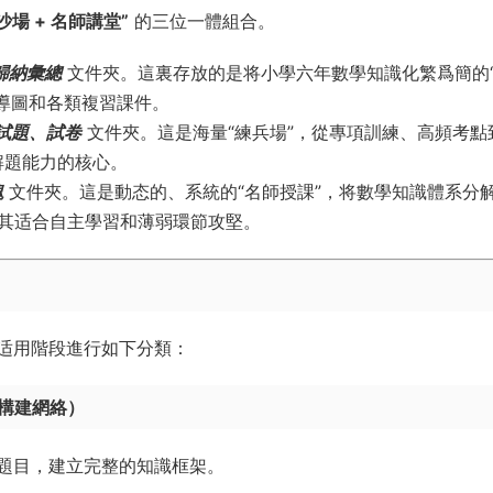
沙場 + 名師講堂”
的三位一體組合。
、歸納彙總
文件夾。這裏存放的是将小學六年數學知識化繁爲簡的
導圖和各類複習課件。
、試題、試卷
文件夾。這是海量“練兵場”，從專項訓練、高頻考點
解題能力的核心。
塊
文件夾。這是動态的、系統的“名師授課”，将數學知識體系分
其适合自主學習和薄弱環節攻堅。
适用階段進行如下分類：
構建網絡）
題目，建立完整的知識框架。