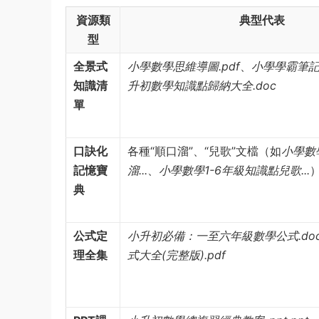
資源類
典型代表
型
全景式
小學數學思維導圖.pdf
、
小學學霸筆記-
知識清
升初數學知識點歸納大全.doc
單
口訣化
各種“順口溜”、“兒歌”文檔（如
小學數
記憶寶
溜...
、
小學數學1-6年級知識點兒歌...
典
公式定
小升初必備：一至六年級數學公式.doc
理全集
式大全(完整版).pdf