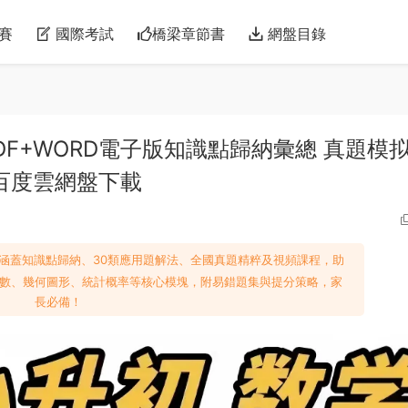
賽
國際考試
橋梁章節書
網盤目錄
DF+WORD電子版知識點歸納彙總 真題模
 百度雲網盤下載
！涵蓋知識點歸納、30類應用題解法、全國真題精粹及視頻課程，助
數、幾何圖形、統計概率等核心模塊，附易錯題集與提分策略，家
長必備！