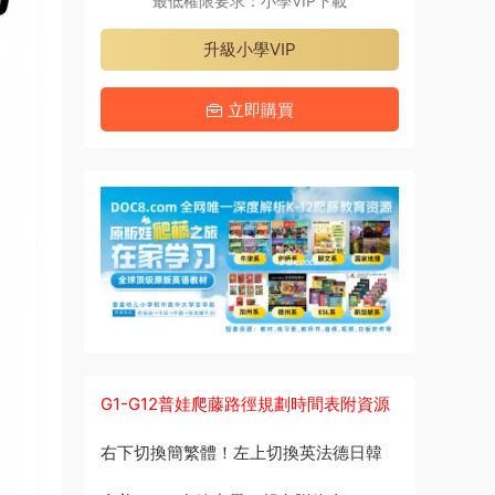
最低權限要求：小學VIP下載
升級小學VIP
立即購買
G1-G12普娃爬藤路徑規劃時間表附資源
右下切換簡繁體！左上切換英法德日韓