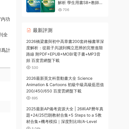
書練習冊答案 配套音視頻
解析 學生用書SB+教師用
書TM+配套MP3音頻 全
706
彩PDF 百度網盤下載
“内功
最新評測
到全
2026橋梁書與初中高章書200套終極書單深
度解析：從親子共讀到獨立思辨的完整進階
解爲計
路線 附PDF+EPUB+MOBI電子書+MP3音
頻 百度雲網盤下載
530
2026最新英文科普動畫大全 Science
Animation & Cartoons 初級中級高級藍思值
200/450/650 百度雲網盤下載
695
2025最新AP備考資源大全 | 26科AP曆年真
題+24/25巴朗教材合集+5 Steps to a 5教
材合集+機考模拟｜深度對比IB/A-Level
5.06k