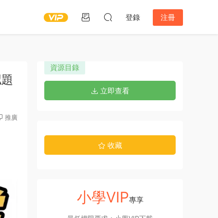
登錄
注冊
資源目錄
拟題
立即查看
推廣
收藏
小學VIP
專享