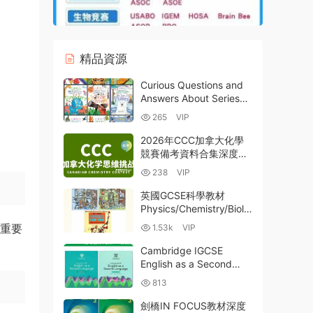
精品資源
Curious Questions and
Answers About Series
Miles Kelly《好奇的問
265
VIP
答》英文版系列全13冊深
度解析 PDF電子版 百度
2026年CCC加拿大化學
雲網盤下載
競賽備考資料合集深度解
析 PDF電子版2014-2026
238
VIP
年真題答案解析+必讀參
考書+詞彙+備考錦囊 百
英國GCSE科學教材
度雲網盤下載
Physics/Chemistry/Biolo
gy for You全解析 | 英國
更重要
1.53k
VIP
中學物理化學生物教材 全
彩PDF
Cambridge IGCSE
English as a Second
Language Sixth Edition
813
劍橋IGCSE英語作爲第二
語言教材第六版 PDF學生
劍橋IN FOCUS教材深度