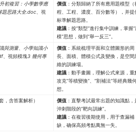
升初複習：小學數學應
價值
：分類歸納了所有應用題模型（
題思路大全.doc
、視
程、工程、濃度、百分數等），并提
标準解題思路。
建議
：按“類型”進行集中訓練，掌握“
模”思想，做到“舉一反三”。
識與測量
、
小學知識小
價值
：系統梳理平面和立體圖形的周
f
、視頻模塊
3 幾何專
長、面積、體積公式及變換，是空間
維的訓練場。
建議
：動手畫圖，理解公式來源，重
攻克“等積變換”、“割補法”等經典幾
想。
0套，含答案解析）
價值
：直擊考試最常出題的知識點，
沖刺階段的“靶向訓練”。
建議
：在複習後期使用，用于查漏補
缺，确保高頻考點萬無一失。