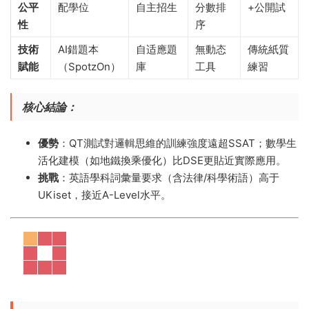
公平
配學位
自主招生
分數排
+公開試
性
序
技術
AI錯題本
自适應題
無動态
傳統紙質
賦能
（SpotzOn）
庫
工具
練習
核心結論
​：
優勢
​：QT測試對邏輯思維的訓練強度遠超SSAT；數學生
活化建模（如地鐵換乘優化）比DSE更貼近實際應用。
挑戰
​：英語學科詞彙量要求（含法律/科學術語）高于
UKiset，接近A-Level水平。