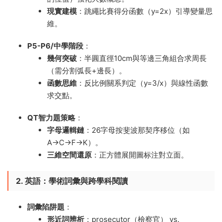
現實建模
​：跳繩比賽得分函數（y=2x）引導變量思
維。
P5-P6/中學階段
​：
幾何突破
​：半圓直徑10cm與等邊三角組合求周長
（需分割弧長+邊長）。
函數思維
​：反比例關系判定（y=3/x）與線性函數
求交點。
QT智力題策略
​：
字母邏輯鏈
​：26字母按斐波那契序移位（如
A→C→F→K）。
三維空間還原
​：正方體展開圖标注對立面。
2. 英語：學術詞彙與跨學科閱讀
詞彙陷阱題
​：
形近詞辨析
​：prosecutor（檢察官） vs.