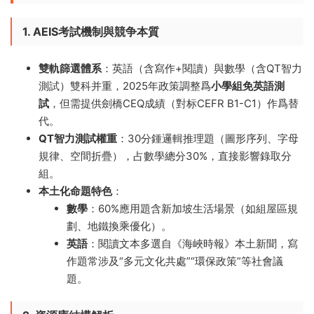
1. AEIS考試機制與競争本質
雙軌篩選體系
​：英語（含寫作+閱讀）與數學（含QT智力
測試）雙科并重，2025年政策調整爲
小學組免英語測
試
，但需提供劍橋CEQ成績（對标CEFR B1-C1）作爲替
代。
QT智力測試權重
​：30分鍾邏輯推理題（圖形序列、字母
規律、空間折疊），占數學總分30%，直接影響錄取分
組。
本土化命題特色
​：
數學
​：60%應用題含新加坡生活場景（如組屋區規
劃、地鐵換乘優化）。
英語
​：閱讀文本多選自《海峽時報》本土新聞，寫
作題常涉及“多元文化共處”“環保政策”等社會議
題。