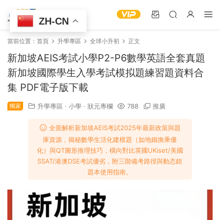
ZH-CN
當前位置：
首頁
升學專區
全球小升初
正文
新加坡AEIS考試小學P2-P6數學英語全套真題
新加坡國際學生入學考試模拟題練習題資料合
集 PDF電子版下載
獨家
升學專區
·
小學
·
狀元專欄
788
推廣
全面解析新加坡AEIS考試2025年最新政策與題
庫資源，揭秘數學生活化建模題（如地鐵換乘優
化）與QT圖形推理技巧，橫向對比英國UKiset/美國
SSAT/港澳DSE考試優劣，附三階備考路徑與動态錯
題本使用指南。