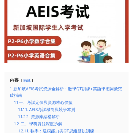
内容
隐藏
1
新加坡AEIS考試資源全解析：數學QT訓練+英語學術詞彙突
破指南
1.1
​一、考試定位與資源核心價值​
1.1.1
​1. AEIS考試機制與競争本質​
1.1.2
​2. 資源庫結構解析​
1.2
二、學科資源深度拆解​
1.2.1
​1. 數學：建模能力與QT思維雙軌訓練​