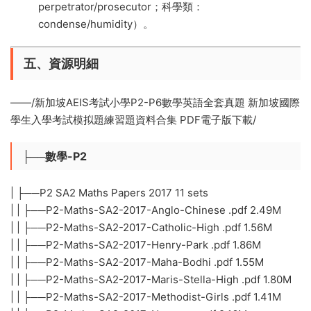
perpetrator/prosecutor；科學類：
condense/humidity）。
五、資源明細
​——/新加坡AEIS考試小學P2-P6數學英語全套真題 新加坡國際
學生入學考試模拟題練習題資料合集 PDF電子版下載/
├──數學-P2
| ├──P2 SA2 Maths Papers 2017 11 sets
| | ├──P2-Maths-SA2-2017-Anglo-Chinese .pdf 2.49M
| | ├──P2-Maths-SA2-2017-Catholic-High .pdf 1.56M
| | ├──P2-Maths-SA2-2017-Henry-Park .pdf 1.86M
| | ├──P2-Maths-SA2-2017-Maha-Bodhi .pdf 1.55M
| | ├──P2-Maths-SA2-2017-Maris-Stella-High .pdf 1.80M
| | ├──P2-Maths-SA2-2017-Methodist-Girls .pdf 1.41M