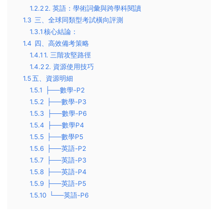
1.2.2
​2. 英語：學術詞彙與跨學科閱讀​
1.3
三、全球同類型考試橫向評測​
1.3.1
​核心結論​：
1.4
四、高效備考策略​
1.4.1
​1. 三階攻堅路徑​
1.4.2
​2. 資源使用技巧​
1.5
​五、資源明細
1.5.1
├──數學-P2
1.5.2
├──數學-P3
1.5.3
├──數學-P6
1.5.4
├──數學P4
1.5.5
├──數學P5
1.5.6
├──英語-P2
1.5.7
├──英語-P3
1.5.8
├──英語-P4
1.5.9
├──英語-P5
1.5.10
└──英語-P6