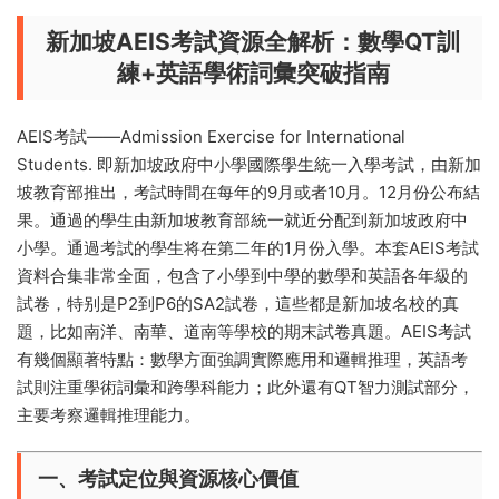
新加坡AEIS考試資源全解析：數學QT訓
練+英語學術詞彙突破指南
AEIS考試——Admission Exercise for International
Students. 即新加坡政府中小學國際學生統一入學考試，
由
新加
坡教育部
推出，考試時間在每年的9月或者10月。12月份公布結
果。通過的學生由新加坡教育部統一就近分配到新加坡政府中
小學。通過考試的學生将在第二年的1月份入學。本套AEIS考試
資料合集非常全面，包含了小學到中學的數學和英語各年級的
試卷，特别是P2到P6的SA2試卷，這些都是新加坡名校的真
題，比如南洋、南華、道南等學校的期末試卷真題。AEIS考試
有幾個顯著特點：數學方面強調實際應用和邏輯推理，
英語考
試則注重學術詞彙和跨學科能力
；此外還有QT智力測試部分，
主要考察邏輯推理能力。
一、考試定位與資源核心價值