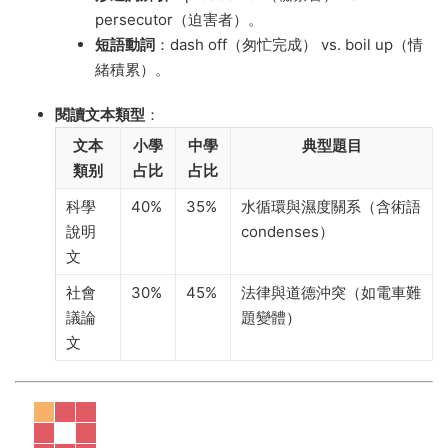
persecutor（迫害者）。
短語動詞
​：dash off（匆忙完成） vs. boil up（情
緒積累）。
閱讀文本類型
​：
文本
小學
中學
典型題目
類别
占比
占比
科學
40%
35%
水循環與濕度關系（含術語
說明
condenses）
文
社會
30%
45%
法律與道德沖突（如電車難
議論
題變體）
文