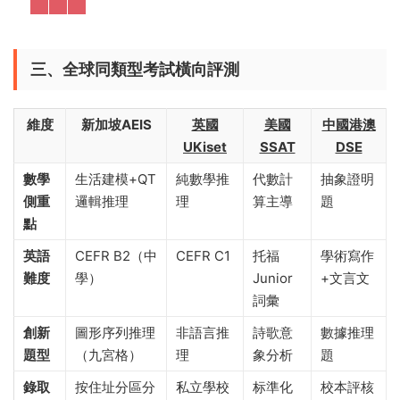
三、全球同類型考試橫向評測
維度
新加坡AEIS
英國
美國
中國港澳
UKiset
SSAT
DSE
數學
生活建模+QT
純數學推
代數計
抽象證明
側重
邏輯推理
理
算主導
題
點
英語
CEFR B2（中
CEFR C1
托福
學術寫作
難度
學）
Junior
+文言文
詞彙
創新
圖形序列推理
非語言推
詩歌意
數據推理
題型
（九宮格）
理
象分析
題
錄取
按住址分區分
私立學校
标準化
校本評核