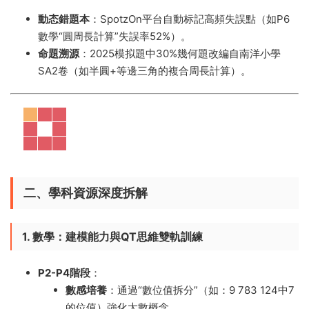
動态錯題本
​：SpotzOn平台自動标記高頻失誤點（如P6
數學“圓周長計算”失誤率52%）。
命題溯源
​：2025模拟題中30%幾何題改編自南洋小學
SA2卷（如半圓+等邊三角的複合周長計算）。
二、學科資源深度拆解
1. 數學：建模能力與QT思維雙軌訓練
P2-P4階段
​：
數感培養
​：通過“數位值拆分”（如：9 783 124中7
的位值）強化大數概念。