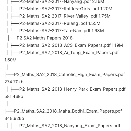
| | ├──P2-Maths-SA2-2017-Nanyang .pdf 2.16M
| | ├──P2-Maths-SA2-2017-Raffles-Girls .pdf 1.20M
| | ├──P2-Maths-SA2-2017-River-Valley .pdf 1.75M
| | ├──P2-Maths-SA2-2017-Rulang .pdf 1.55M
| | └──P2-Maths-SA2-2017-Tao-Nan .pdf 1.63M
| ├──P2 SA2 Maths Papers 2018
| | ├──P2_Maths_SA2_2018_ACS_Exam_Papers.pdf 1.19M
| | ├──P2_Maths_SA2_2018_Ai_Tong_Exam_Papers.pdf
1.60M
| |
├──P2_Maths_SA2_2018_Catholic_High_Exam_Papers.pdf
274.70kb
| | ├──P2_Maths_SA2_2018_Henry_Park_Exam_Papers.pdf
581.46kb
| |
├──P2_Maths_SA2_2018_Maha_Bodhi_Exam_Papers.pdf
848.92kb
| | ├──P2_Maths_SA2_2018_Nanyang_Exam_Papers.pdf