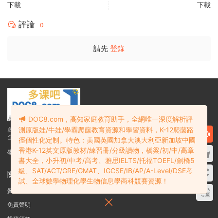
下載
下載
評論
0
請先
登錄
DOC8.com，高知家庭教育助手，全網唯一深度解析評
測原版娃/牛娃/學霸爬藤教育資源和學習資料，K-12爬藤路
多課吧DOC8.com——高知家庭教育助手
全網唯一深度解析K12爬藤教育資源和學習資料
徑個性化定制。特色：美國英國加拿大澳大利亞新加坡中國
香港K-12英文原版教材/練習冊/分級讀物，橋梁/初/中/高章
學霸必備：在線網盤教育資源學習資料目錄索引
書大全，小升初/中考/高考、雅思IELTS/托福TOEFL/劍橋5
級、SAT/ACT/GRE/GMAT、IGCSE/IB/AP/A-Level/DSE考
關于
試、全球數學物理化學生物信息學商科競賽資源！
贊助細則
免責聲明