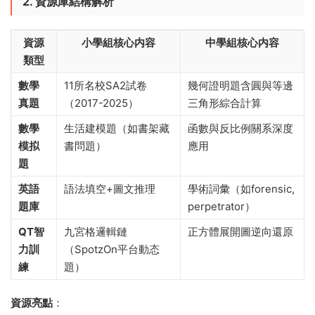
2. 資源庫結構解析
資源
小學組核心内容
中學組核心内容
類型
數學
11所名校SA2試卷
幾何證明題含圓與等邊
真題
（2017-2025）
三角形綜合計算
數學
生活建模題（如書架藏
函數與反比例關系深度
模拟
書問題）
應用
題
英語
語法填空+圖文推理
學術詞彙（如forensic,
題庫
perpetrator）
QT智
九宮格邏輯鏈
正方體展開圖逆向還原
力訓
（SpotzOn平台動态
練
題）
資源亮點
​：