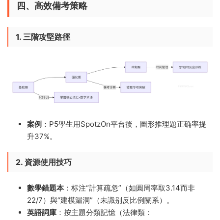
四、高效備考策略
1. 三階攻堅路徑
案例
​：P5學生用SpotzOn平台後，圖形推理題正确率提
升37%。
2. 資源使用技巧
數學錯題本
​：标注“計算疏忽”（如圓周率取3.14而非
22/7）與“建模漏洞”（未識别反比例關系）。
英語詞庫
​：按主題分類記憶（法律類：