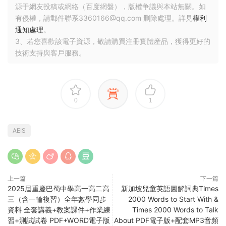
源于網友投稿或網絡（百度網盤），版權争議與本站無關。如
有侵權，請郵件聯系3360166@qq.com 删除處理。詳見
權利
通知處理
。
3、若您喜歡該電子資源，敬請購買注冊實體産品，獲得更好的
技術支持與客戶服務。
賞
0
1
AEIS
上一篇
下一篇
2025屆重慶巴蜀中學高一高二高
新加坡兒童英語圖解詞典Times
三（含一輪複習）全年數學同步
2000 Words to Start With &
資料 全套講義+教案課件+作業練
Times 2000 Words to Talk
習+測試試卷 PDF+WORD電子版
About PDF電子版+配套MP3音頻