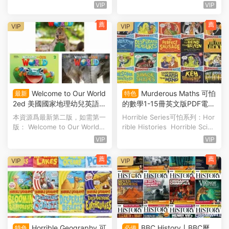
s Questions and Ans...
使用全攻略 如果對英...
VIP
VIP
薦
薦
VIP
VIP
Welcome to Our World
Murderous Maths 可怕
最新
特色
2ed 美國國家地理幼兒英語教
的數學1-15冊英文版PDF電子
材第二版全3級PDF電子版學
書深度解析與閱讀指南 國際
本資源爲最新第二版，如需第一
Horrible Series可怕系列：Hor
生書練習冊 音頻視頻 教師資
科普圖書安萬特青少年獎 百
版： Welcome to Our World
rible Histories Horrible Scien
源 百度雲網盤下載
度雲網盤下載
美國國家地理幼兒英...
ce Murderous Math...
VIP
VIP
薦
薦
VIP
VIP
Horrible Geography 可
BBC History丨BBC曆
特色
必備