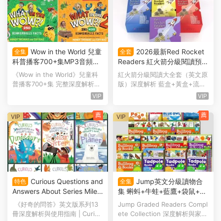
Wow in the World 兒童
2026最新Red Rocket
全集
全套
科普播客700+集MP3音頻完
Readers 紅火箭分級閱讀預備
整深度解析與使用指南 用情
級藍盒+進階級黃盒+流暢級P
《Wow in the World》兒童科
紅火箭分級閱讀大全套（英文原
景喜劇方式打開科學大門 百
DF繪本+音頻+練習冊+外教
普播客700+集 完整深度解析與
版）深度解析 藍盒+黃盒+流暢
度雲網盤下載
精講視頻+打卡表 百度雲網盤
使用指南 | Wow in the ...
級 3大階段完全指南 |...
VIP
VIP
下載
薦
薦
VIP
VIP
Curious Questions and
Jump英文分級讀物合
特色
全集
Answers About Series Miles
集 蝌蚪+牛蛙+藍鷹+袋鼠+探
Kelly《好奇的問答》英文版系
索樂器+閱讀小分級系列PDF
《好奇的問答》英文版系列13
Jump Graded Readers Compl
列全13冊深度解析 PDF電子
電子版+MP3伴讀音頻 百度雲
冊深度解析與使用指南 | Curiou
ete Collection 深度解析與家庭
版 百度雲網盤下載
網盤下載