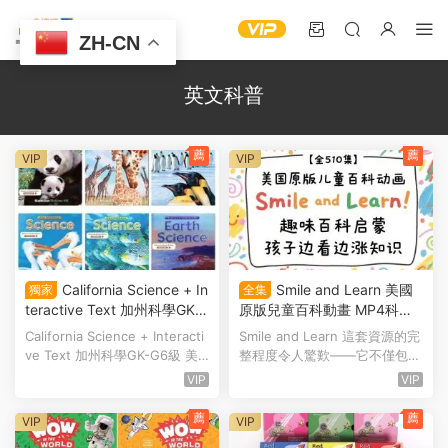
ZH-CN
英文科普
薦
薦
VIP
VIP
California Science + In
Smile and Learn 美國
獨家
全集
teractive Text 加州科學GK-G
原版兒童百科動畫 MP4科普
6級 美國加州幼兒園小學科學
視頻+PDF電子版台詞繪本
California Science + Interacti
Smile and Learn 這套資源的完
教材全面深度解析 附使用建
+配套MP3音頻 百度雲網盤下
ve Text 加州科學GK-G6級 美
整程度令人驚歎——它不僅包含
議
載
國加州幼兒園小學科...
了海量的科普視頻、...
VIP
VIP
薦
薦
VIP
VIP