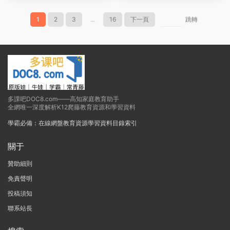
1
2
3
...
16
下一頁
跳轉
多課吧DOC8.com——高知家庭教育助手
全網唯一深度解析K12爬藤教育資源和學習資料
學霸必備：在線網盤教育資源學習資料目錄索引
關于
贊助細則
免責聲明
投稿須知
聯系站長