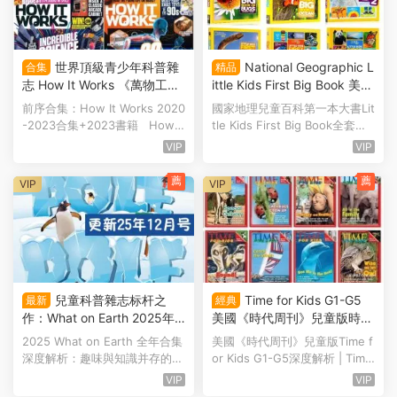
世界頂級青少年科普雜
National Geographic L
合集
精品
志 How It Works 《萬物工作
ittle Kids First Big Book 美國
原理》2025全年英文版PDF
國家地理兒童百科第一本大書
前序合集：How It Works 2020
國家地理兒童百科第一本大書Lit
電子版合集 百度雲網盤下載
系列PDF電子版 百度雲網盤
-2023合集+2023書籍 How It
tle Kids First Big Book全套深
下載
Works 2024合集 2025...
度解析 | National...
VIP
VIP
薦
薦
VIP
VIP
兒童科普雜志标杆之
Time for Kids G1-G5
最新
經典
作：What on Earth 2025年
美國《時代周刊》兒童版時事
合集深度解析 PDF電子版 百
新聞科普讀物學生書教師書 P
2025 What on Earth 全年合集
美國《時代周刊》兒童版Time f
度雲網盤下載
DF電子版 百度雲網盤下載
深度解析：趣味與知識并存的兒
or Kids G1-G5深度解析 | Time
童科普盛宴 | 2025 Wh...
for Kids G1-G5 Det...
VIP
VIP