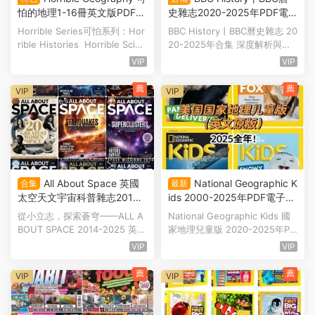
怕的地理1-16冊英文版PDF電
史雜志2020-2025年PDF電
子書深度解析與閱讀指南 英
子版合集深度解析與閱讀指南
Horrible Series可怕系列：Hor
BBC History丨BBC曆史雜志 20
國加拿大地理協會銀獎 百度
A-Level/IB/AP曆史考生必備
rible Histories Horrible Scien
20-2025年合集 深度解析與閱
雲網盤下載
百度雲網盤下載
ce Murderous Ma...
讀指南 | BBC History M...
VIP
VIP
薦
薦
VIP
VIP
All About Space 英國
National Geographic K
合集
最新
太空天文宇宙科普雜志2014-
ids 2000-2025年PDF電子版
2025年英文PDF電子版合集
合集 美國國家地理雜志兒童
從小立志，探索蒼穹——ALL A
National Geographic Kids 國
關于宇宙的一切 宇宙探索 宇
版更新到2025年12月合刊 百
BOUT SPACE 2014-2025 英文
家地理兒童版 2020-2025年PD
宙全知道 百度雲網盤下載
度雲網盤下載
PDF電子版合計 一、 雜志...
F合集 | National Geogr...
VIP
VIP
薦
薦
VIP
VIP